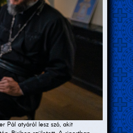
 Pál atyáról lesz szó, akit