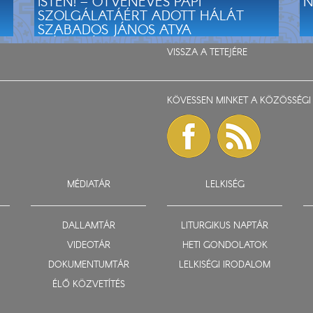
ISTEN! – ÖTVENÉVES PAPI
N
SZOLGÁLATÁÉRT ADOTT HÁLÁT
SZABADOS JÁNOS ATYA
MÁRIAPÓCSON
VISSZA A TETEJÉRE
KÖVESSEN MINKET A KÖZÖSSÉGI 
MÉDIATÁR
LELKISÉG
DALLAMTÁR
LITURGIKUS NAPTÁR
VIDEOTÁR
HETI GONDOLATOK
DOKUMENTUMTÁR
LELKISÉGI IRODALOM
ÉLŐ KÖZVETÍTÉS