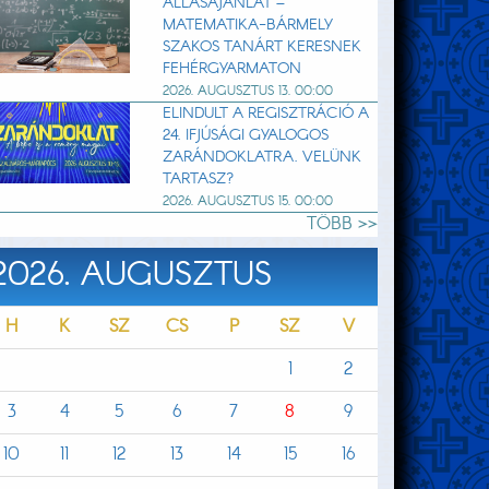
ÁLLÁSAJÁNLAT –
MATEMATIKA-BÁRMELY
SZAKOS TANÁRT KERESNEK
FEHÉRGYARMATON
2026. AUGUSZTUS 13. 00:00
ELINDULT A REGISZTRÁCIÓ A
24. IFJÚSÁGI GYALOGOS
ZARÁNDOKLATRA. VELÜNK
TARTASZ?
2026. AUGUSZTUS 15. 00:00
TÖBB >>
2026. AUGUSZTUS
H
K
SZ
CS
P
SZ
V
1
2
3
4
5
6
7
8
9
10
11
12
13
14
15
16