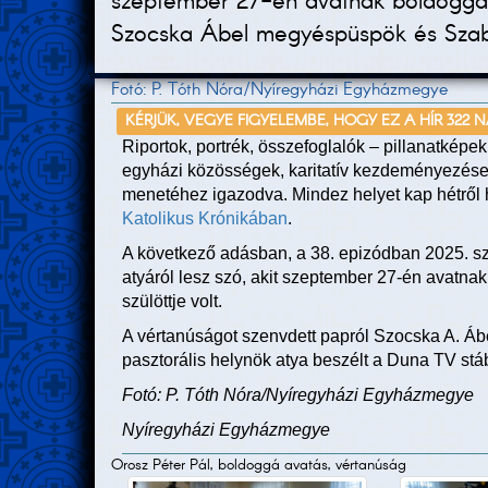
szeptember 27-én avatnak boldoggá Bi
Szocska Ábel megyéspüspök és Szabó
Fotó: P. Tóth Nóra/Nyíregyházi Egyházmegye
KÉRJÜK, VEGYE FIGYELEMBE, HOGY EZ A HÍR 322 
Riportok, portrék, összefoglalók – pillanatképek
egyházi közösségek, karitatív kezdeményezések,
menetéhez igazodva. Mindez helyet kap hétről 
Katolikus Krónikában
.
A következő adásban, a 38. epizódban 2025. sz
atyáról lesz szó, akit szeptember 27-én avatn
szülöttje volt.
A vértanúságot szenvdett papról Szocska A. 
pasztorális helynök atya beszélt a Duna TV st
Fotó: P. Tóth Nóra/Nyíregyházi Egyházmegye
Nyíregyházi Egyházmegye
Orosz Péter Pál, boldoggá avatás, vértanúság