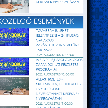
KERESNEK NYÍREGYHÁZÁN
KÖZELGŐ ESEMÉNYEK
TOVÁBBRA IS LEHET
JELENTKEZNI A 24. IFJÚSÁGI
GYALOGOS
ZARÁNDOKLATRA. VELÜNK
TARTASZ?
2026. AUGUSZTUS 10. 00:00
ÍME A 24. IFJÚSÁGI GYALOGOS
ZARÁNDOKLAT RÉSZLETES
PROGRAMJA!
2026. AUGUSZTUS 10. 00:00
ÁLLÁSHIRDETÉS –
MATEMATIKA, TESTNEVELÉS
ÉS KOLLÉGIUMI
NEVELŐTANÁRT KERESNEK
NYÍREGYHÁZÁN
2026. AUGUSZTUS 11. 00:00