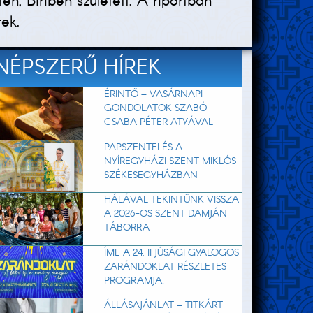
, Biriben született. A riportban
ek.
NÉPSZERŰ HÍREK
ÉRINTŐ – VASÁRNAPI
GONDOLATOK SZABÓ
CSABA PÉTER ATYÁVAL
PAPSZENTELÉS A
NYÍREGYHÁZI SZENT MIKLÓS-
SZÉKESEGYHÁZBAN
HÁLÁVAL TEKINTÜNK VISSZA
A 2026-OS SZENT DAMJÁN
TÁBORRA
ÍME A 24. IFJÚSÁGI GYALOGOS
ZARÁNDOKLAT RÉSZLETES
PROGRAMJA!
ÁLLÁSAJÁNLAT – TITKÁRT