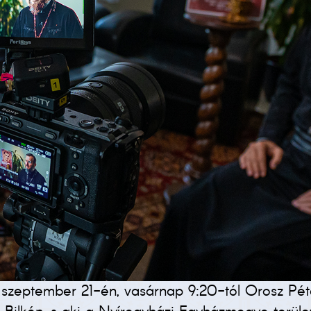
 szeptember 21-én, vasárnap 9:20-tól Orosz Péter