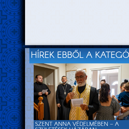
HÍREK EBBŐL A KATEG
SZENT ANNA VÉDELMÉBEN – A