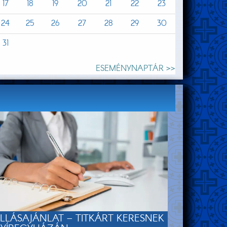
17
18
19
20
21
22
23
24
25
26
27
28
29
30
31
ESEMÉNYNAPTÁR >>
LLÁSAJÁNLAT – TITKÁRT KERESNEK