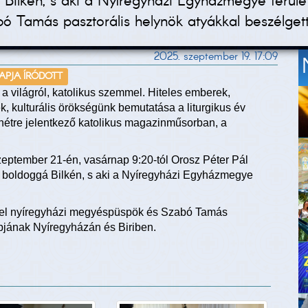
lkén, s aki a Nyíregyházi Egyházmegye területén
 Tamás pasztorális helynök atyákkal beszélgett
2025. szeptember 19. 17:09
NAPJA ÍRÓDOTT
 a világról, katolikus szemmel. Hiteles emberek,
 kulturális örökségünk bemutatása a liturgikus év
hétre jelentkező katolikus magazinműsorban, a
eptember 21-én, vasárnap 9:20-tól Orosz Péter Pál
ak boldoggá Bilkén, s aki a Nyíregyházi Egyházmegye
Ábel nyíregyházi megyéspüspök és Szabó Tamás
ábjának Nyíregyházán és Biriben.