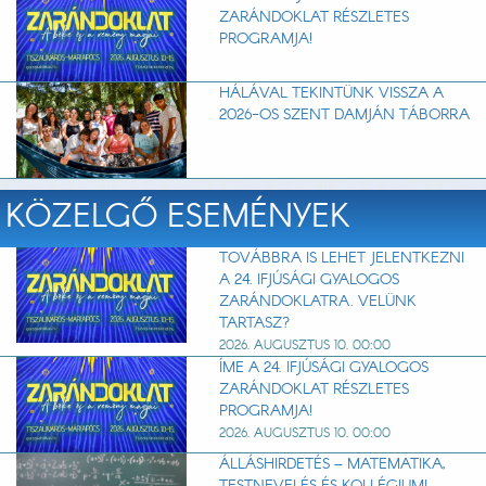
ZARÁNDOKLAT RÉSZLETES
PROGRAMJA!
HÁLÁVAL TEKINTÜNK VISSZA A
2026-OS SZENT DAMJÁN TÁBORRA
KÖZELGŐ ESEMÉNYEK
TOVÁBBRA IS LEHET JELENTKEZNI
A 24. IFJÚSÁGI GYALOGOS
ZARÁNDOKLATRA. VELÜNK
TARTASZ?
2026. AUGUSZTUS 10. 00:00
ÍME A 24. IFJÚSÁGI GYALOGOS
ZARÁNDOKLAT RÉSZLETES
PROGRAMJA!
2026. AUGUSZTUS 10. 00:00
ÁLLÁSHIRDETÉS – MATEMATIKA,
TESTNEVELÉS ÉS KOLLÉGIUMI