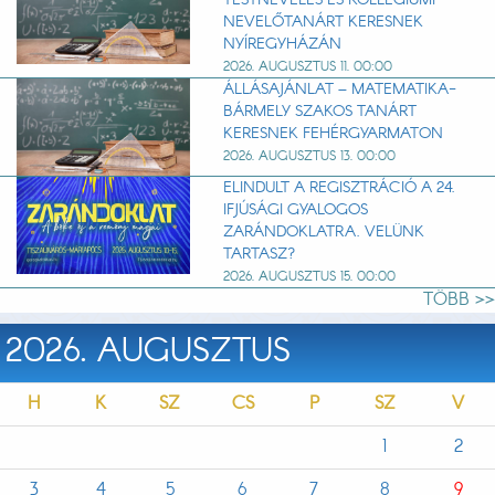
NEVELŐTANÁRT KERESNEK
NYÍREGYHÁZÁN
2026. AUGUSZTUS 11. 00:00
ÁLLÁSAJÁNLAT – MATEMATIKA-
BÁRMELY SZAKOS TANÁRT
KERESNEK FEHÉRGYARMATON
2026. AUGUSZTUS 13. 00:00
ELINDULT A REGISZTRÁCIÓ A 24.
IFJÚSÁGI GYALOGOS
ZARÁNDOKLATRA. VELÜNK
TARTASZ?
2026. AUGUSZTUS 15. 00:00
TÖBB >>
2026. AUGUSZTUS
H
K
SZ
CS
P
SZ
V
1
2
3
4
5
6
7
8
9