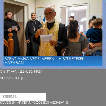
SZENT ANNA VÉDELMÉBEN – A SZÜLETÉSEK
HÁZÁBAN
ÖN ITT VAN JELENLEG:
HÍREK
VISSZA A TETEJÉRE
KÖVESSEN MINKET A KÖZÖSSÉGI MÉDIÁBAN IS: