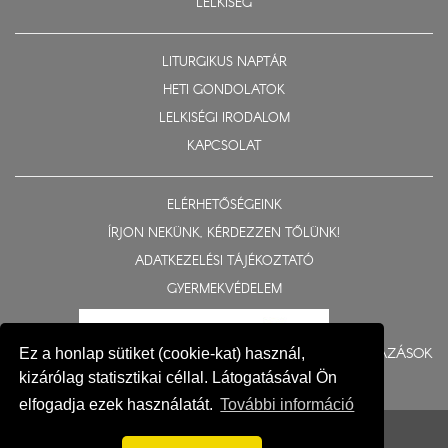
LELKISÉG
LITURGIKUS NAPTÁR
HETI GONDOLATOK
LELKISÉGI IRODALOM
KAPCSOLAT
ELÉRHETŐSÉGEINK
ÍRJON NEKÜNK, KÉRDEZZEN TŐLÜNK!
ADATKEZELÉSI TÁJÉKOZTATÓ
GYERMEKVÉDELEM
BERUHÁZÁSOK
Ez a honlap sütiket (cookie-kat) használ,
kizárólag statisztikai céllal. Látogatásával Ön
elfogadja ezek használatát.
További információ
© 2015-2026 Nyíregyházi Egyházmegye