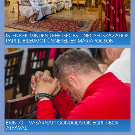
ISTENNEK MINDEN LEHETSÉGES – NEGYEDSZÁZADOS
PAPI JUBILEUMOT ÜNNEPELTEK MÁRIAPÓCSON
ÉRINTŐ – VASÁRNAPI GONDOLATOK EGRI TIBOR
ATYÁVAL