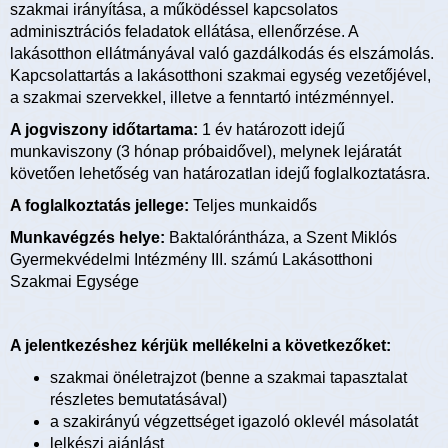
szakmai irányítása, a működéssel kapcsolatos
adminisztrációs feladatok ellátása, ellenőrzése. A
lakásotthon ellátmányával való gazdálkodás és elszámolás.
Kapcsolattartás a lakásotthoni szakmai egység vezetőjével,
a szakmai szervekkel, illetve a fenntartó intézménnyel.
A jogviszony időtartama:
1 év határozott idejű
munkaviszony (3 hónap próbaidővel), melynek lejáratát
követően lehetőség van határozatlan idejű foglalkoztatásra.
A foglalkoztatás jellege:
Teljes munkaidős
Munkavégzés helye:
Baktalórántháza, a Szent Miklós
Gyermekvédelmi Intézmény III. számú Lakásotthoni
Szakmai Egysége
A jelentkezéshez kérjük mellékelni a következőket:
szakmai önéletrajzot (benne a szakmai tapasztalat
részletes bemutatásával)
a szakirányú végzettséget igazoló oklevél másolatát
lelkészi ajánlást