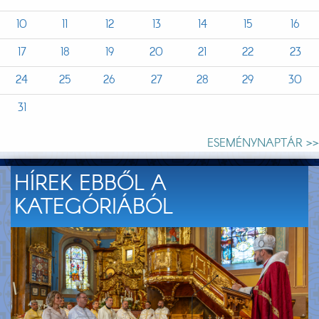
10
11
12
13
14
15
16
17
18
19
20
21
22
23
24
25
26
27
28
29
30
31
ESEMÉNYNAPTÁR >>
HÍREK EBBŐL A
KATEGÓRIÁBÓL