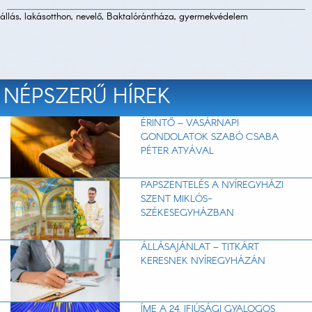
állás, lakásotthon, nevelő, Baktalórántháza, gyermekvédelem
NÉPSZERŰ HÍREK
ÉRINTŐ – VASÁRNAPI
GONDOLATOK SZABÓ CSABA
PÉTER ATYÁVAL
PAPSZENTELÉS A NYÍREGYHÁZI
SZENT MIKLÓS-
SZÉKESEGYHÁZBAN
ÁLLÁSAJÁNLAT – TITKÁRT
KERESNEK NYÍREGYHÁZÁN
ÍME A 24. IFJÚSÁGI GYALOGOS