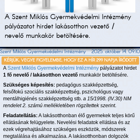
A Szent Miklós Gyermekvédelmi Intézmény
pályázatot hirdet lakásotthon vezető /
nevelő munkakör betöltésére.
Szent Miklós Gyermekvédelmi Intézmény
2025. október 14. 09:10
KÉRJÜK, VEGYE FIGYELEMBE, HOGY EZ A HÍR 299 NAPJA ÍRÓDOTT
A
Szent Miklós Gyermekvédelmi Intézmény
pályázatot hirdet
1 fő nevelő / lakásotthon vezető
munkakör betöltésére.
Szükséges képesítés:
pedagógus szakképzettség,
felsőfokú szociális szakképzettség, pszichológus vagy
mentálhigiénés szakképzettség stb.
a 15/1998. (IV.30) NM
rendelet 2. számú mellékletében rögzítettek szerint
.
Feladatellátás:
A lakásotthonban élő gyermekek teljes körű
ellátásának felügyelete. Nevelési feladatok ellátása és az
ezek végrehajtásához szükséges eszközök, módszerek
megtalálása és alkalmazása. A lakásotthonban dolgozók