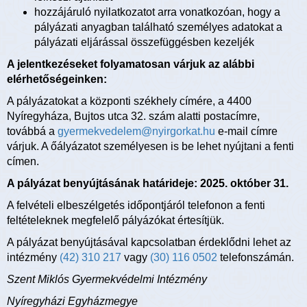
hozzájáruló nyilatkozatot arra vonatkozóan, hogy a
pályázati anyagban található személyes adatokat a
pályázati eljárással összefüggésben kezeljék
A jelentkezéseket folyamatosan várjuk az alábbi
elérhetőségeinken:
A pályázatokat a központi székhely címére, a 4400
Nyíregyháza, Bujtos utca 32. szám alatti postacímre,
továbbá a
gyermekvedelem@nyirgorkat.hu
e-mail címre
várjuk. A őályázatot személyesen is be lehet nyújtani a fenti
címen.
A pályázat benyújtásának határideje: 2025. október 31.
A felvételi elbeszélgetés időpontjáról telefonon a fenti
feltételeknek megfelelő pályázókat értesítjük.
A pályázat benyújtásával kapcsolatban érdeklődni lehet az
intézmény
(42) 310 217
vagy
(30) 116 0502
telefonszámán.
Szent Miklós Gyermekvédelmi Intézmény
Nyíregyházi Egyházmegye