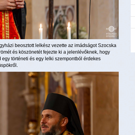
házi beosztott lelkész vezette az imádságot Szocska
römét és köszönetét fejezte ki a jelenlévőknek, hogy
jd egy történeti és egy lelki szempontból érdekes
üspökről.