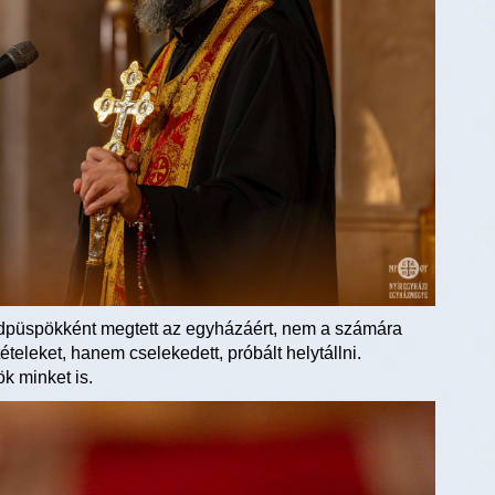
gédpüspökként megtett az egyházáért, nem a számára
teleket, hanem cselekedett, próbált helytállni.
k minket is.