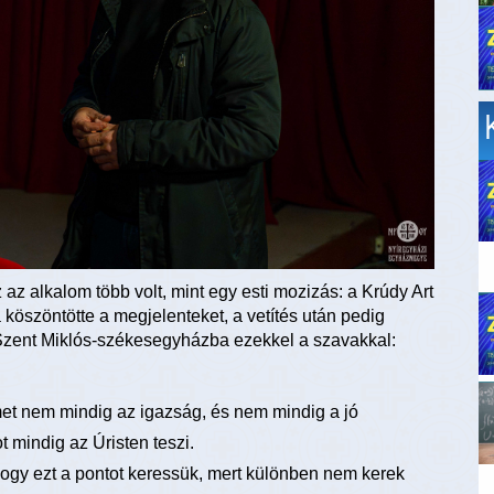
 alkalom több volt, mint egy esti mozizás: a Krúdy Art
öszöntötte a megjelenteket, a vetítés után pedig
i Szent Miklós-székesegyházba ezekkel a szavakkal:
met nem mindig az igazság, és nem mindig a jó
t mindig az Úristen teszi.
ogy ezt a pontot keressük, mert különben nem kerek