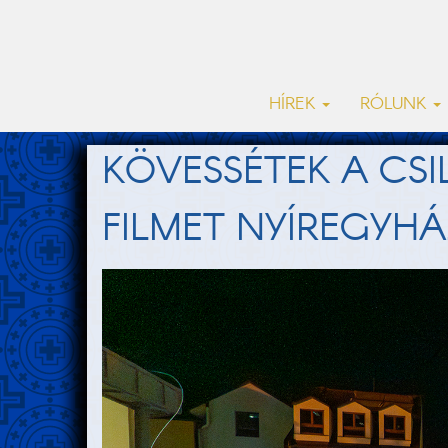
HÍREK
RÓLUNK
KÖVESSÉTEK A CS
FILMET NYÍREGYH