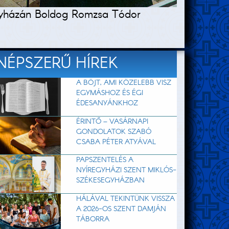
íregyházán Boldog Romzsa Tódor
NÉPSZERŰ HÍREK
A BÖJT, AMI KÖZELEBB VISZ
EGYMÁSHOZ ÉS ÉGI
ÉDESANYÁNKHOZ
ÉRINTŐ – VASÁRNAPI
GONDOLATOK SZABÓ
CSABA PÉTER ATYÁVAL
PAPSZENTELÉS A
NYÍREGYHÁZI SZENT MIKLÓS-
SZÉKESEGYHÁZBAN
HÁLÁVAL TEKINTÜNK VISSZA
A 2026-OS SZENT DAMJÁN
TÁBORRA