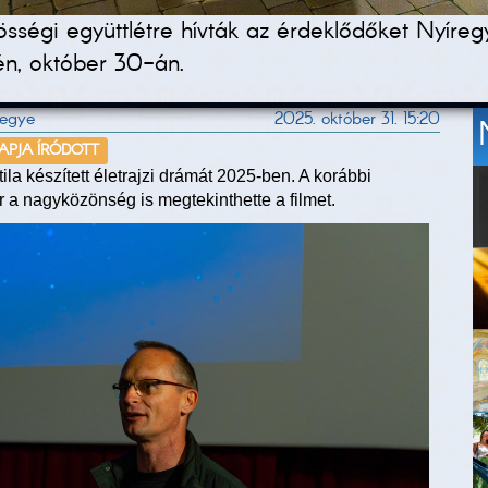
 közösségi együttlétre hívták az érdeklődőket Ny
én, október 30-án.
megye
2025. október 31. 15:20
NAPJA ÍRÓDOTT
la készített életrajzi drámát 2025-ben. A korábbi
ár a nagyközönség is megtekinthette a filmet.