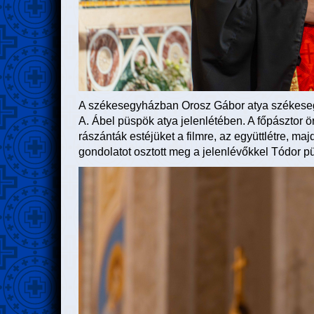
A székesegyházban Orosz Gábor atya székesegy
A. Ábel püspök atya jelenlétében. A főpásztor ö
rászánták estéjüket a filmre, az együttlétre, ma
gondolatot osztott meg a jelenlévőkkel Tódor p