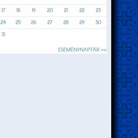
17
18
19
20
21
22
23
24
25
26
27
28
29
30
31
ESEMÉNYNAPTÁR >>