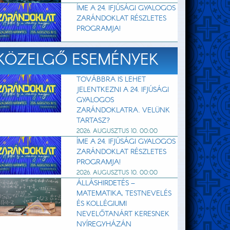
ÍME A 24. IFJÚSÁGI GYALOGOS
ZARÁNDOKLAT RÉSZLETES
PROGRAMJA!
KÖZELGŐ ESEMÉNYEK
TOVÁBBRA IS LEHET
JELENTKEZNI A 24. IFJÚSÁGI
GYALOGOS
ZARÁNDOKLATRA. VELÜNK
TARTASZ?
2026. AUGUSZTUS 10. 00:00
ÍME A 24. IFJÚSÁGI GYALOGOS
ZARÁNDOKLAT RÉSZLETES
PROGRAMJA!
2026. AUGUSZTUS 10. 00:00
ÁLLÁSHIRDETÉS –
MATEMATIKA, TESTNEVELÉS
ÉS KOLLÉGIUMI
NEVELŐTANÁRT KERESNEK
NYÍREGYHÁZÁN