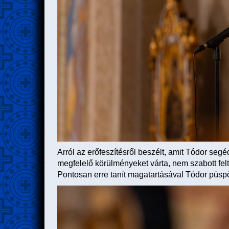
Arról az erőfeszítésről beszélt, amit Tódor se
megfelelő körülményeket várta, nem szabott felté
Pontosan erre tanít magatartásával Tódor püspö