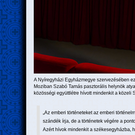
A Nyíregyházi Egyházmegye szervezésében ez az
Moziban Szabó Tamás pasztorális helynök atya k
közösségi együttlétre hívott mindenkit a közel
„Az emberi történeteket az emberi történel
szándék írja, de a történetek végére a ponto
Azért hívok mindenkit a székesegyházba, h