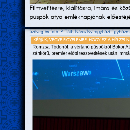
Filmvetítésre, kiállításra, imára és
püspök atya emléknapjának előestéj
Szöveg és fotó: P. Tóth Nóra/Nyíregyházi Egyház
KÉRJÜK, VEGYE FIGYELEMBE, HOGY EZ A HÍR 279 
Romzsa Tódorról, a vértanú püspökről Bokor Atti
zártkörű, premier előtti tesztvetítések után imm