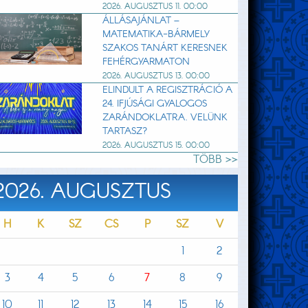
2026. AUGUSZTUS 11. 00:00
ÁLLÁSAJÁNLAT –
MATEMATIKA-BÁRMELY
SZAKOS TANÁRT KERESNEK
FEHÉRGYARMATON
2026. AUGUSZTUS 13. 00:00
ELINDULT A REGISZTRÁCIÓ A
24. IFJÚSÁGI GYALOGOS
ZARÁNDOKLATRA. VELÜNK
TARTASZ?
2026. AUGUSZTUS 15. 00:00
TÖBB >>
2026. AUGUSZTUS
H
K
SZ
CS
P
SZ
V
1
2
3
4
5
6
7
8
9
10
11
12
13
14
15
16