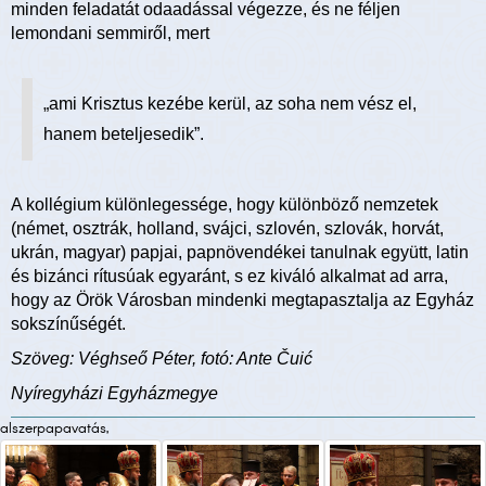
minden feladatát odaadással végezze, és ne féljen
lemondani semmiről, mert
„ami Krisztus kezébe kerül, az soha nem vész el,
hanem beteljesedik”.
A kollégium különlegessége, hogy különböző nemzetek
(német, osztrák, holland, svájci, szlovén, szlovák, horvát,
ukrán, magyar) papjai, papnövendékei tanulnak együtt, latin
és bizánci rítusúak egyaránt, s ez kiváló alkalmat ad arra,
hogy az Örök Városban mindenki megtapasztalja az Egyház
sokszínűségét.
Szöveg: Véghseő Péter, fotó: Ante Čuić
Nyíregyházi Egyházmegye
alszerpapavatás,