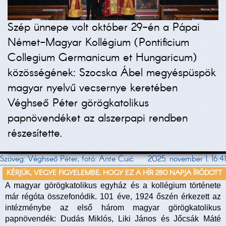
Szép ünnepe volt október 29-én a Pápai
Német-Magyar Kollégium (Pontificium
Collegium Germanicum et Hungaricum)
közösségének: Szocska Ábel megyéspüspök
magyar nyelvű vecsernye keretében
Véghseő Péter görögkatolikus
papnövendéket az alszerpapi rendben
részesítette.
Szöveg: Véghseő Péter, fotó: Ante Čuić
2025. november 1. 16:41
KÉRJÜK, VEGYE FIGYELEMBE, HOGY EZ A HÍR 280 NAPJA ÍRÓDOTT
A magyar görögkatolikus egyház és a kollégium története
már régóta összefonódik. 101 éve, 1924 őszén érkezett az
intézménybe az első három magyar görögkatolikus
papnövendék: Dudás Miklós, Liki János és Jőcsák Máté