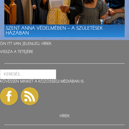
SZENT ANNA VÉDELMÉBEN – A SZÜLETÉSEK
HÁZÁBAN
ÖN ITT VAN JELENLEG:
HÍREK
VISSZA A TETEJÉRE
KÖVESSEN MINKET A KÖZÖSSÉGI MÉDIÁBAN IS:
HÍREK