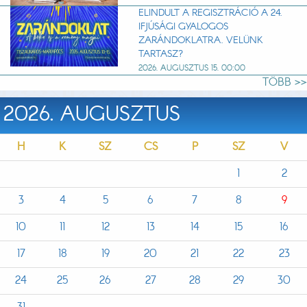
ELINDULT A REGISZTRÁCIÓ A 24.
IFJÚSÁGI GYALOGOS
ZARÁNDOKLATRA. VELÜNK
TARTASZ?
2026. AUGUSZTUS 15. 00:00
TÖBB >>
2026. AUGUSZTUS
H
K
SZ
CS
P
SZ
V
1
2
3
4
5
6
7
8
9
10
11
12
13
14
15
16
17
18
19
20
21
22
23
24
25
26
27
28
29
30