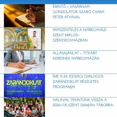
ÉRINTŐ – VASÁRNAPI
GONDOLATOK SZABÓ CSABA
PÉTER ATYÁVAL
PAPSZENTELÉS A NYÍREGYHÁZI
SZENT MIKLÓS-
SZÉKESEGYHÁZBAN
ÁLLÁSAJÁNLAT – TITKÁRT
KERESNEK NYÍREGYHÁZÁN
ÍME A 24. IFJÚSÁGI GYALOGOS
ZARÁNDOKLAT RÉSZLETES
PROGRAMJA!
HÁLÁVAL TEKINTÜNK VISSZA A
2026-OS SZENT DAMJÁN TÁBORRA