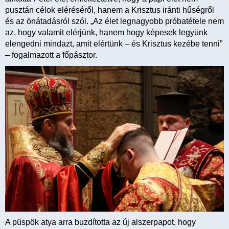
pusztán célok eléréséről, hanem a Krisztus iránti hűségről
és az önátadásról szól. „Az élet legnagyobb próbatétele nem
az, hogy valamit elérjünk, hanem hogy képesek legyünk
elengedni mindazt, amit elértünk – és Krisztus kezébe tenni”
– fogalmazott a főpásztor.
A püspök atya arra buzdította az új alszerpapot, hogy