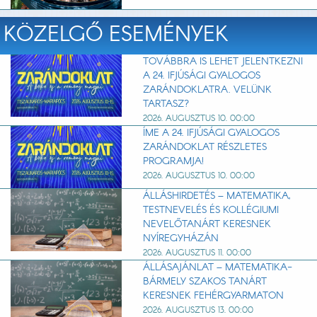
KÖZELGŐ ESEMÉNYEK
TOVÁBBRA IS LEHET JELENTKEZNI
A 24. IFJÚSÁGI GYALOGOS
ZARÁNDOKLATRA. VELÜNK
TARTASZ?
2026. AUGUSZTUS 10. 00:00
ÍME A 24. IFJÚSÁGI GYALOGOS
ZARÁNDOKLAT RÉSZLETES
PROGRAMJA!
2026. AUGUSZTUS 10. 00:00
ÁLLÁSHIRDETÉS – MATEMATIKA,
TESTNEVELÉS ÉS KOLLÉGIUMI
NEVELŐTANÁRT KERESNEK
NYÍREGYHÁZÁN
2026. AUGUSZTUS 11. 00:00
ÁLLÁSAJÁNLAT – MATEMATIKA-
BÁRMELY SZAKOS TANÁRT
KERESNEK FEHÉRGYARMATON
2026. AUGUSZTUS 13. 00:00