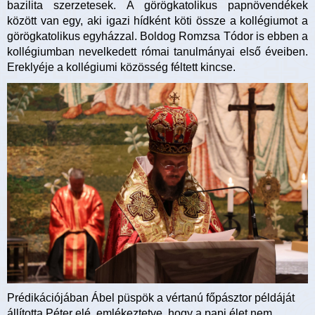
bazilita szerzetesek. A görögkatolikus papnövendékek
között van egy, aki igazi hídként köti össze a kollégiumot a
görögkatolikus egyházzal. Boldog Romzsa Tódor is ebben a
kollégiumban nevelkedett római tanulmányai első éveiben.
Ereklyéje a kollégiumi közösség féltett kincse.
Prédikációjában Ábel püspök a vértanú főpásztor példáját
állította Péter elé, emlékeztetve, hogy a papi élet nem