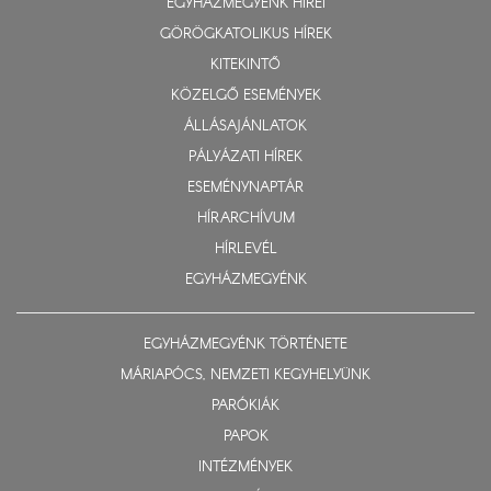
EGYHÁZMEGYÉNK HÍREI
GÖRÖGKATOLIKUS HÍREK
KITEKINTŐ
KÖZELGŐ ESEMÉNYEK
ÁLLÁSAJÁNLATOK
PÁLYÁZATI HÍREK
ESEMÉNYNAPTÁR
HÍRARCHÍVUM
HÍRLEVÉL
EGYHÁZMEGYÉNK
EGYHÁZMEGYÉNK TÖRTÉNETE
MÁRIAPÓCS, NEMZETI KEGYHELYÜNK
PARÓKIÁK
PAPOK
INTÉZMÉNYEK