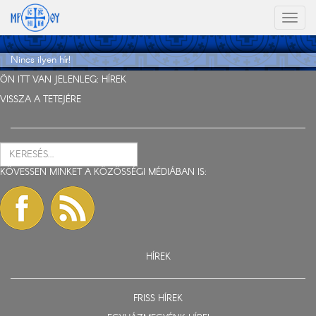
Toggl
naviga
Nincs ilyen hír!
ÖN ITT VAN JELENLEG:
HÍREK
VISSZA A TETEJÉRE
KÖVESSEN MINKET A KÖZÖSSÉGI MÉDIÁBAN IS:
HÍREK
FRISS HÍREK