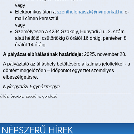
vagy
Elektronikus úton a
szenthelenaiszk@nyirgorkat.hu
e-
mail címen keresztül.
vagy
Személyesen a 4234 Szakoly, Hunyadi J u. 2. szám
alatt hétfőtől csütörtökig 8 órától 16 óráig, pénteken 8
órától 14 óráig.
A pályázat elbírálásának határideje:
2025. november 28.
A pályáztató az álláshely betöltésére alkalmas jelöltekkel - a
döntést megelőzően – időpontot egyeztet személyes
elbeszélgetésre.
Nyíregyházi Egyházmegye
állás, Szakoly, szociális, gondozó
NÉPSZERŰ HÍREK