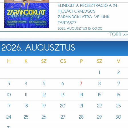
ELINDULT A REGISZTRÁCIÓ A 24.
IFJÚSÁGI GYALOGOS
ZARÁNDOKLATRA. VELÜNK
TARTASZ?
2026. AUGUSZTUS 15. 00:00
TÖBB >>
2026. AUGUSZTUS
H
K
SZ
CS
P
SZ
V
1
2
3
4
5
6
7
8
9
10
11
12
13
14
15
16
17
18
19
20
21
22
23
24
25
26
27
28
29
30