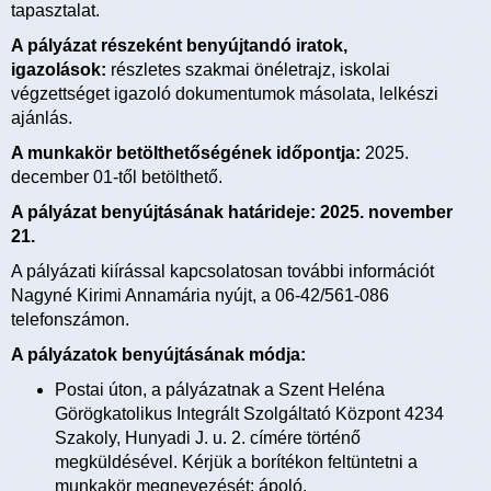
tapasztalat.
A pályázat részeként benyújtandó iratok,
igazolások:
részletes szakmai önéletrajz, iskolai
végzettséget igazoló dokumentumok másolata, lelkészi
ajánlás.
A munkakör betölthetőségének időpontja:
2025.
december 01-től betölthető.
A pályázat benyújtásának határideje: 2025. november
21.
A pályázati kiírással kapcsolatosan további információt
Nagyné Kirimi Annamária nyújt, a 06-42/561-086
telefonszámon.
A pályázatok benyújtásának módja:
Postai úton, a pályázatnak a Szent Heléna
Görögkatolikus Integrált Szolgáltató Központ 4234
Szakoly, Hunyadi J. u. 2. címére történő
megküldésével. Kérjük a borítékon feltüntetni a
munkakör megnevezését: ápoló.