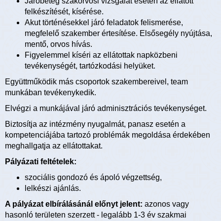
Járóbeteg szakorvosi vizsgálat esetén az ellátott
felkészítését, kísérése.
Akut történésekkel járó feladatok felismerése,
megfelelő szakember értesítése. Elsősegély nyújtása,
mentő, orvos hívás.
Figyelemmel kíséri az ellátottak napközbeni
tevékenységét, tartózkodási helyüket.
Együttműködik más csoportok szakembereivel, team
munkában tevékenykedik.
Elvégzi a munkájával járó adminisztrációs tevékenységet.
Biztosítja az intézmény nyugalmát, panasz esetén a
kompetenciájába tartozó problémák megoldása érdekében
meghallgatja az ellátottakat.
Pályázati feltételek:
szociális gondozó és ápoló végzettség,
lelkészi ajánlás.
A pályázat elbírálásánál előnyt jelent:
azonos vagy
hasonló területen szerzett - legalább 1-3 év szakmai