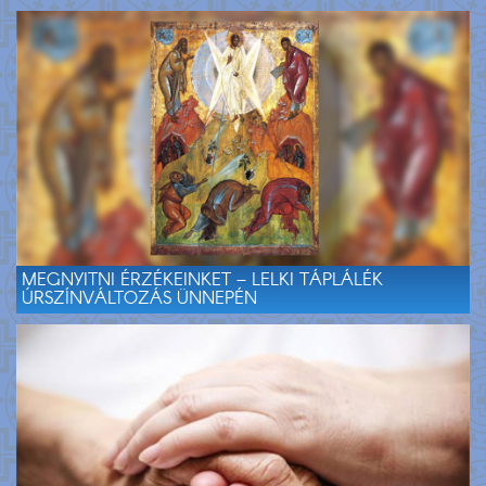
MEGNYITNI ÉRZÉKEINKET – LELKI TÁPLÁLÉK
ÚRSZÍNVÁLTOZÁS ÜNNEPÉN