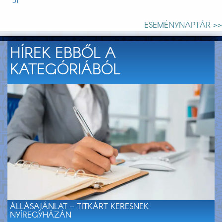
31
ESEMÉNYNAPTÁR >>
HÍREK EBBŐL A
KATEGÓRIÁBÓL
ÁLLÁSAJÁNLAT – TITKÁRT KERESNEK
NYÍREGYHÁZÁN