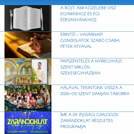
A BÖJT, AMI KÖZELEBB VISZ
EGYMÁSHOZ ÉS ÉGI
ÉDESANYÁNKHOZ
ÉRINTŐ – VASÁRNAPI
GONDOLATOK SZABÓ CSABA
PÉTER ATYÁVAL
PAPSZENTELÉS A NYÍREGYHÁZI
SZENT MIKLÓS-
SZÉKESEGYHÁZBAN
HÁLÁVAL TEKINTÜNK VISSZA A
2026-OS SZENT DAMJÁN TÁBORRA
ÍME A 24. IFJÚSÁGI GYALOGOS
ZARÁNDOKLAT RÉSZLETES
PROGRAMJA!