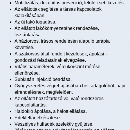
Mobilizálás, decubitus prevenció, felületi seb kezelés.
Az ellátottak segítése a társas kapcsolatok
kialakításában.
Az új lakó fogadása.
Az ellátott lakókörnyezetének rendezése,
tisztántarása.
A háziorvos, írásos rendelésén alapuló terápia
követése.
A szakorvos által rendelt kezelések, ápolási –
gondozási feladatainak elvégzése.
Vitális paraméterek, vércukorszint mérése,
ellenőrzése.
Subkután injekció beadása.
Gyógyszerelés végrehajtásában heti adagolóból, napi
elrendelésnek, megfelelően.
Az ellátott hozzátartozóival való rendszeres
kapcsolattartás.
Haldokló ápolása, a halott ellátása.
Értékleltár elkészítése.
Veszélyes hulladék szelektív gyűjtése.