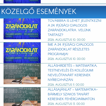
KÖZELGŐ ESEMÉNYEK
TOVÁBBRA IS LEHET JELENTKEZNI
A 24. IFJÚSÁGI GYALOGOS
ZARÁNDOKLATRA. VELÜNK
TARTASZ?
2026. AUGUSZTUS 10. 00:00
ÍME A 24. IFJÚSÁGI GYALOGOS
ZARÁNDOKLAT RÉSZLETES
PROGRAMJA!
2026. AUGUSZTUS 10. 00:00
ÁLLÁSHIRDETÉS – MATEMATIKA,
TESTNEVELÉS ÉS KOLLÉGIUMI
NEVELŐTANÁRT KERESNEK
NYÍREGYHÁZÁN
2026. AUGUSZTUS 11. 00:00
ÁLLÁSAJÁNLAT – MATEMATIKA-
BÁRMELY SZAKOS TANÁRT
KERESNEK FEHÉRGYARMATON
2026. AUGUSZTUS 13. 00:00