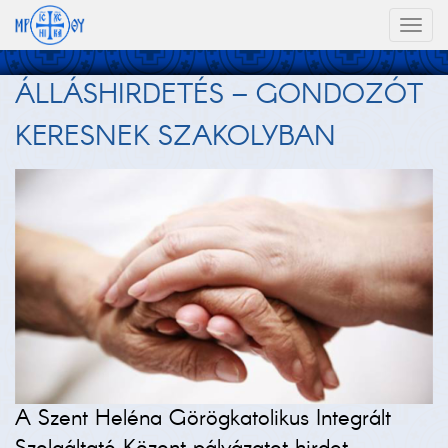
Toggl
naviga
ÁLLÁSHIRDETÉS – GONDOZÓT
KERESNEK SZAKOLYBAN
A Szent Heléna Görögkatolikus Integrált