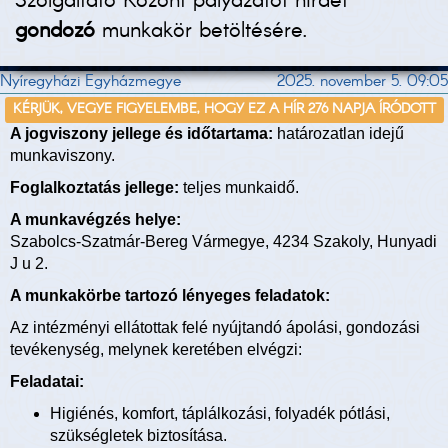
Szolgáltató Közont pályázatot hirdet
gondozó
munkakör betöltésére.
Nyíregyházi Egyházmegye
2025. november 5. 09:05
KÉRJÜK, VEGYE FIGYELEMBE, HOGY EZ A HÍR 276 NAPJA ÍRÓDOTT
A jogviszony jellege és időtartama:
határozatlan idejű
munkaviszony.
Foglalkoztatás jellege:
teljes munkaidő.
A munkavégzés helye:
Szabolcs-Szatmár-Bereg Vármegye, 4234 Szakoly, Hunyadi
J u 2.
A munkakörbe tartozó lényeges feladatok:
Az intézményi ellátottak felé nyújtandó ápolási, gondozási
tevékenység, melynek keretében elvégzi:
Feladatai:
Higiénés, komfort, táplálkozási, folyadék pótlási,
szükségletek biztosítása.