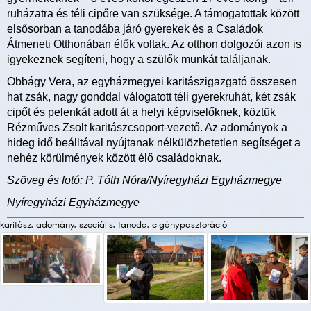
ruházatra és téli cipőre van szüksége. A támogatottak között
elsősorban a tanodába járó gyerekek és a Családok
Átmeneti Otthonában élők voltak. Az otthon dolgozói azon is
igyekeznek segíteni, hogy a szülők munkát találjanak.
​Obbágy Vera, az egyházmegyei karitászigazgató összesen
hat zsák, nagy gonddal válogatott téli gyerekruhát, két zsák
cipőt és pelenkát adott át a helyi képviselőknek, köztük
Rézműves Zsolt karitászcsoport-vezető. Az adományok a
hideg idő beálltával nyújtanak nélkülözhetetlen segítséget a
nehéz körülmények között élő családoknak.
Szöveg és fotó: P. Tóth Nóra/Nyíregyházi Egyházmegye
Nyíregyházi Egyházmegye
karitász, adomány, szociális, tanoda, cigánypasztoráció