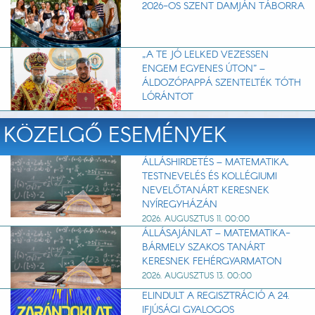
2026-OS SZENT DAMJÁN TÁBORRA
„A TE JÓ LELKED VEZESSEN
ENGEM EGYENES ÚTON” –
ÁLDOZÓPAPPÁ SZENTELTÉK TÓTH
LÓRÁNTOT
KÖZELGŐ ESEMÉNYEK
ÁLLÁSHIRDETÉS – MATEMATIKA,
TESTNEVELÉS ÉS KOLLÉGIUMI
NEVELŐTANÁRT KERESNEK
NYÍREGYHÁZÁN
2026. AUGUSZTUS 11. 00:00
ÁLLÁSAJÁNLAT – MATEMATIKA-
BÁRMELY SZAKOS TANÁRT
KERESNEK FEHÉRGYARMATON
2026. AUGUSZTUS 13. 00:00
ELINDULT A REGISZTRÁCIÓ A 24.
IFJÚSÁGI GYALOGOS