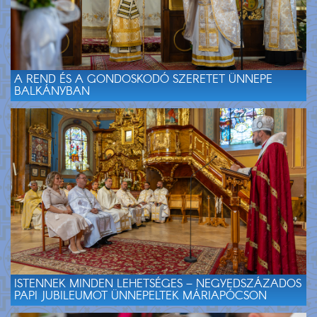
A REND ÉS A GONDOSKODÓ SZERETET ÜNNEPE
BALKÁNYBAN
ISTENNEK MINDEN LEHETSÉGES – NEGYEDSZÁZADOS
PAPI JUBILEUMOT ÜNNEPELTEK MÁRIAPÓCSON