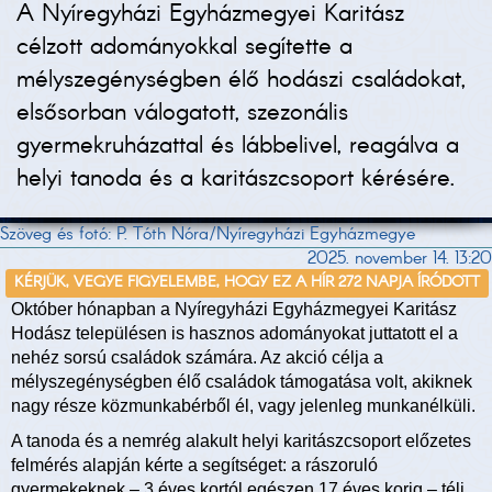
A Nyíregyházi Egyházmegyei Karitász
célzott adományokkal segítette a
mélyszegénységben élő hodászi családokat,
elsősorban válogatott, szezonális
gyermekruházattal és lábbelivel, reagálva a
helyi tanoda és a karitászcsoport kérésére.
Szöveg és fotó: P. Tóth Nóra/Nyíregyházi Egyházmegye
2025. november 14. 13:20
KÉRJÜK, VEGYE FIGYELEMBE, HOGY EZ A HÍR 272 NAPJA ÍRÓDOTT
​Október hónapban a Nyíregyházi Egyházmegyei Karitász
Hodász településen is hasznos adományokat juttatott el a
nehéz sorsú családok számára. Az akció célja a
mélyszegénységben élő családok támogatása volt, akiknek
nagy része közmunkabérből él, vagy jelenleg munkanélküli.
​A tanoda és a nemrég alakult helyi karitászcsoport előzetes
felmérés alapján kérte a segítséget: a rászoruló
gyermekeknek – 3 éves kortól egészen 17 éves korig – téli