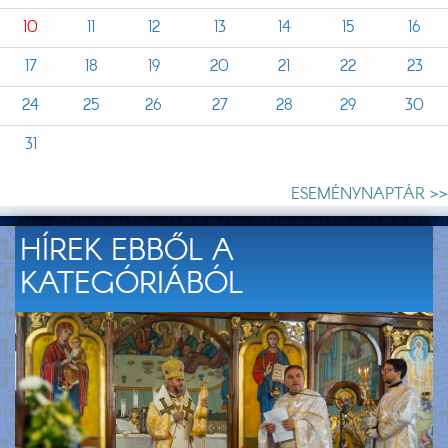
10
11
12
13
14
15
16
17
18
19
20
21
22
23
24
25
26
27
28
29
30
31
ESEMÉNYNAPTÁR >>
HÍREK EBBŐL A
KATEGÓRIÁBÓL