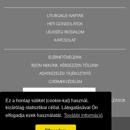
LITURGIKUS NAPTÁR
HETI GONDOLATOK
LELKISÉGI IRODALOM
KAPCSOLAT
ELÉRHETŐSÉGEINK
ÍRJON NEKÜNK, KÉRDEZZEN TŐLÜNK!
ADATKEZELÉSI TÁJÉKOZTATÓ
GYERMEKVÉDELEM
BERUHÁZÁSOK
Ez a honlap sütiket (cookie-kat) használ,
kizárólag statisztikai céllal. Látogatásával Ön
elfogadja ezek használatát.
További információ
© 2015-2026 Nyíregyházi Egyházmegye