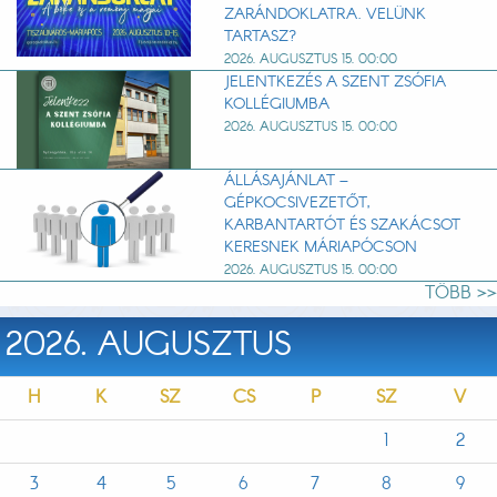
ZARÁNDOKLATRA. VELÜNK
TARTASZ?
2026. AUGUSZTUS 15. 00:00
JELENTKEZÉS A SZENT ZSÓFIA
KOLLÉGIUMBA
2026. AUGUSZTUS 15. 00:00
ÁLLÁSAJÁNLAT –
GÉPKOCSIVEZETŐT,
KARBANTARTÓT ÉS SZAKÁCSOT
KERESNEK MÁRIAPÓCSON
2026. AUGUSZTUS 15. 00:00
TÖBB >>
2026. AUGUSZTUS
H
K
SZ
CS
P
SZ
V
1
2
3
4
5
6
7
8
9