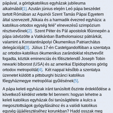
pápával, a görögkatolikus egyházak jubileuma
alkalmából
[1]
. Azután június elején Leó pápa beszédet
tartott Rómában az Aquinói Szent Tamás Pápai Egyetem
által szervezett „Nikaia és a harmadik évezred egyháza: a
katolikus-ortodox egység felé” elnevezésű szimpózium
résztvevőinek
[2]
. Szent Péter és Pál apostolok főünnepén a
pápa üdvözölte a Vatikánban Bartholomaiosz pátriárkát,
valamint a Konstantinápolyi Ökumenikus Patriarchátus
delegációját
[3]
. Július 17-én Castelgandolfóban a szentatya
az ortodox-katolikus ökumenikus zarándoklat résztvevőit
fogadta, köztük eminenciás és főtisztelendő Joseph Tobin
newarki bíborost (USA) és az amerikai Elpidophoros görög
ortodox metropolitát
[4]
. Két nappal később a szentatya
üzenetet küldött a pittsburghi bizánci katolikus
főegyházmegye metropóliai gyűlésének
[5]
.
A pápa keleti egyházak iránt tanúsított őszinte érdeklődése a
következő kérdést vetette fel bennem: hogyan lehetne a
keleti katolikus egyházak ősi tanúságtétele a kulcs a
megosztottságok gyógyításához és a valódi katolikus
egység újjáélesztéséhez korunkban? Hadd osszak meg