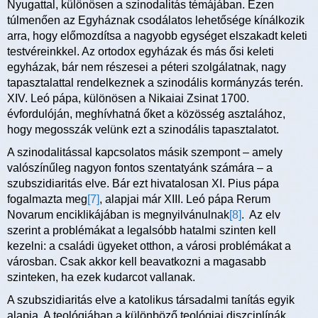
Nyugattal, különösen a szinodalitás témájában. Ezen
túlmenően az Egyháznak csodálatos lehetősége kínálkozik
arra, hogy előmozdítsa a nagyobb egységet elszakadt keleti
testvéreinkkel. Az ortodox egyházak és más ősi keleti
egyházak, bár nem részesei a péteri szolgálatnak, nagy
tapasztalattal rendelkeznek a szinodális kormányzás terén.
XIV. Leó pápa, különösen a Nikaiai Zsinat 1700.
évfordulóján, meghívhatná őket a közösség asztalához,
hogy megosszák velünk ezt a szinodális tapasztalatot.
A szinodalitással kapcsolatos másik szempont – amely
valószínűleg nagyon fontos szentatyánk számára – a
szubszidiaritás elve. Bár ezt hivatalosan XI. Pius pápa
fogalmazta meg
[7]
, alapjai már XIII. Leó pápa Rerum
Novarum enciklikájában is megnyilvánulnak
[8]
. Az elv
szerint a problémákat a legalsóbb hatalmi szinten kell
kezelni: a családi ügyeket otthon, a városi problémákat a
városban. Csak akkor kell beavatkozni a magasabb
szinteken, ha ezek kudarcot vallanak.
A szubszidiaritás elve a katolikus társadalmi tanítás egyik
alapja. A teológiában a különböző teológiai diszciplínák