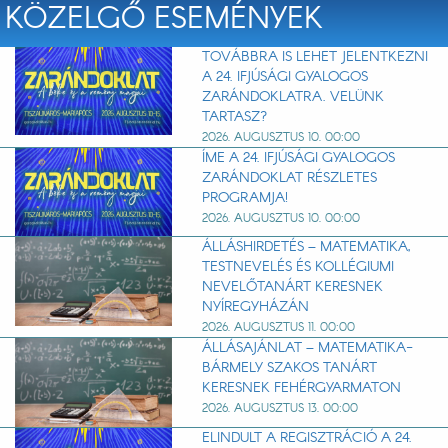
KÖZELGŐ ESEMÉNYEK
TOVÁBBRA IS LEHET JELENTKEZNI
A 24. IFJÚSÁGI GYALOGOS
ZARÁNDOKLATRA. VELÜNK
TARTASZ?
2026. AUGUSZTUS 10. 00:00
ÍME A 24. IFJÚSÁGI GYALOGOS
ZARÁNDOKLAT RÉSZLETES
PROGRAMJA!
2026. AUGUSZTUS 10. 00:00
ÁLLÁSHIRDETÉS – MATEMATIKA,
TESTNEVELÉS ÉS KOLLÉGIUMI
NEVELŐTANÁRT KERESNEK
NYÍREGYHÁZÁN
2026. AUGUSZTUS 11. 00:00
ÁLLÁSAJÁNLAT – MATEMATIKA-
BÁRMELY SZAKOS TANÁRT
KERESNEK FEHÉRGYARMATON
2026. AUGUSZTUS 13. 00:00
ELINDULT A REGISZTRÁCIÓ A 24.