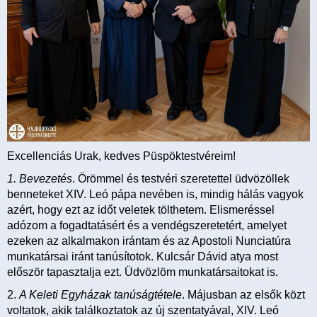
Excellenciás Urak, kedves Püspöktestvéreim!
1. Bevezetés
. Örömmel és testvéri szeretettel üdvözöllek
benneteket XIV. Leó pápa nevében is, mindig hálás vagyok
azért, hogy ezt az időt veletek tölthetem. Elismeréssel
adózom a fogadtatásért és a vendégszeretetért, amelyet
ezeken az alkalmakon irántam és az Apostoli Nunciatúra
munkatársai iránt tanúsítotok. Kulcsár Dávid atya most
először tapasztalja ezt. Üdvözlöm munkatársaitokat is.
2.
A Keleti Egyházak tanúságtétele
. Májusban az elsők közt
voltatok, akik találkoztatok az új szentatyával, XIV. Leó