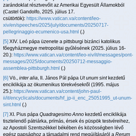
zarándoklat résztvevőit az Amerikai Egyesült Államokból
(Castel Gandolfo, 2025. július 17.
csütörtök):
https://www.vatican.va/content/leo-
xiv/en/speeches/2025/july/documents/20250717-
pellegrinaggio-ecumenico-usa.html
(.)
[5]
XIV. Leó pápa üzenete a pittsburgi bizánci katolikus
főegyházmegye metropolitai gyűlésének (2025. július 16-
20.):
https://www.vatican.va/content/leo-xiv/it/messages/pont-
messages/2025/documents/20250712-messaggio-
assemblea-pittsburgh.html
(.)
[6]
Vö.,
inter alia
, II. János Pál pápa
Ut unum sint
kezdetű
enciklikája az ökumenikus törekvésekről (1995. május
25.):
https://www.vatican.va/content/john-paul-
ii/it/encyclicals/documents/hf_jp-ii_enc_25051995_ut-unum-
sint.html
(.)
[7]
XI. Pius pápa
Quadragesimo Anno
kezdetű enciklikája
tisztelendő pátriárka, prímás, érsek és püspök testvéreihez,
az Apostoli Szentszékkel békében és közösségben lévő
egész papsághoz a társadalmi rend megújításáról a
Rerum