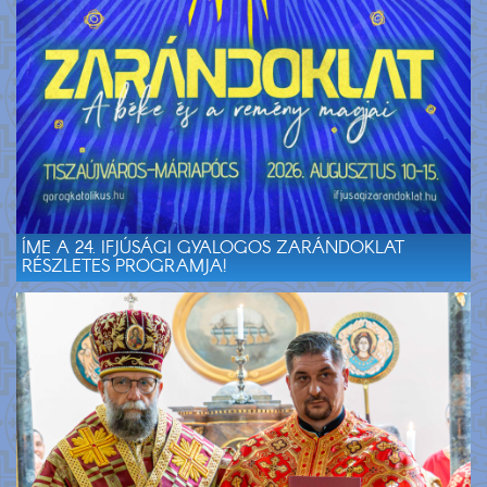
ÍME A 24. IFJÚSÁGI GYALOGOS ZARÁNDOKLAT
RÉSZLETES PROGRAMJA!