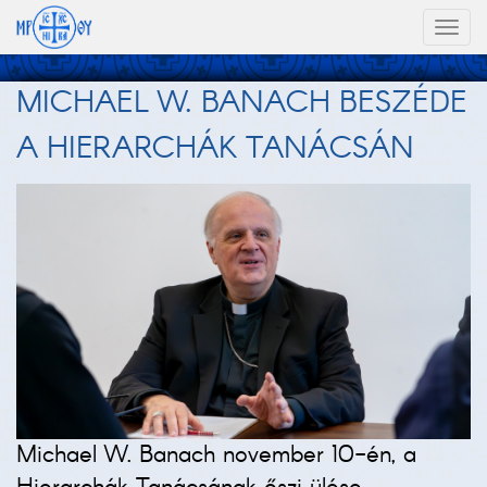
Toggl
naviga
MICHAEL W. BANACH BESZÉDE
A HIERARCHÁK TANÁCSÁN
Michael W. Banach november 10-én, a