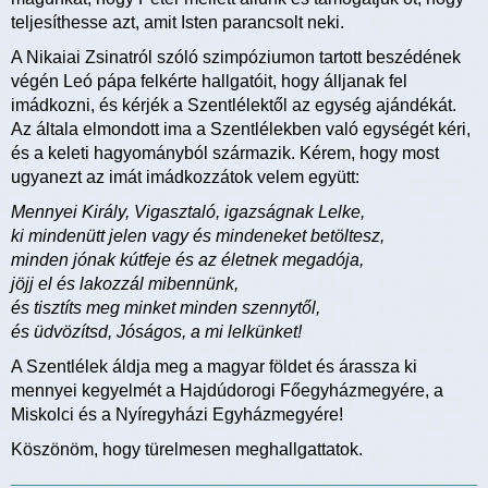
teljesíthesse azt, amit Isten parancsolt neki.
A Nikaiai Zsinatról szóló szimpóziumon tartott beszédének
végén Leó pápa felkérte hallgatóit, hogy álljanak fel
imádkozni, és kérjék a Szentlélektől az egység ajándékát.
Az általa elmondott ima a Szentlélekben való egységét kéri,
és a keleti hagyományból származik. Kérem, hogy most
ugyanezt az imát imádkozzátok velem együtt:
Mennyei Király, Vigasztaló, igazságnak Lelke,
ki mindenütt jelen vagy és mindeneket betöltesz,
minden jónak kútfeje és az életnek megadója,
jöjj el és lakozzál mibennünk,
és tisztíts meg minket minden szennytől,
és üdvözítsd, Jóságos, a mi lelkünket!
A Szentlélek áldja meg a magyar földet és árassza ki
mennyei kegyelmét a Hajdúdorogi Főegyházmegyére, a
Miskolci és a Nyíregyházi Egyházmegyére!
Köszönöm, hogy türelmesen meghallgattatok.