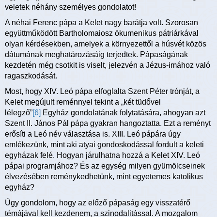
veletek néhány személyes gondolatot!
A néhai Ferenc pápa a Kelet nagy barátja volt. Szorosan
együttműködött Bartholomaiosz ökumenikus pátriárkával
olyan kérdésekben, amelyek a környezettől a húsvét közös
dátumának meghatározásáig terjedtek. Pápaságának
kezdetén még csotkit is viselt, jelezvén a Jézus-imához való
ragaszkodását.
Most, hogy XIV. Leó pápa elfoglalta Szent Péter trónját, a
Kelet megújult reménnyel tekint a „két tüdővel
lélegző”
[6]
Egyház gondolatának folytatására, ahogyan azt
Szent II. János Pál pápa gyakran hangoztatta. Ezt a reményt
erősíti a Leó név választása is. XIII. Leó pápára úgy
emlékezünk, mint aki atyai gondoskodással fordult a keleti
egyházak felé. Hogyan járulhatna hozzá a Kelet XIV. Leó
pápai programjához? És az egység milyen gyümölcseinek
élvezésében reménykedhetünk, mint egyetemes katolikus
egyház?
Úgy gondolom, hogy az előző pápaság egy visszatérő
témájával kell kezdenem, a szinodalitással. A mozgalom