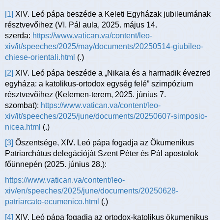
[1]
XIV. Leó pápa beszéde a Keleti Egyházak jubileumának
résztvevőihez (VI. Pál aula, 2025. május 14.
szerda:
https://www.vatican.va/content/leo-
xiv/it/speeches/2025/may/documents/20250514-giubileo-
chiese-orientali.html
(.)
[2]
XIV. Leó pápa beszéde a „Nikaia és a harmadik évezred
egyháza: a katolikus-ortodox egység felé” szimpózium
résztvevőihez (Kelemen-terem, 2025. június 7.
szombat):
https://www.vatican.va/content/leo-
xiv/it/speeches/2025/june/documents/20250607-simposio-
nicea.html
(.)
[3]
Őszentsége, XIV. Leó pápa fogadja az Ökumenikus
Patriarchátus delegációját Szent Péter és Pál apostolok
főünnepén (2025. június 28.):
https://www.vatican.va/content/leo-
xiv/en/speeches/2025/june/documents/20250628-
patriarcato-ecumenico.html
(.)
[4]
XIV. Leó pápa fogadja az ortodox-katolikus ökumenikus