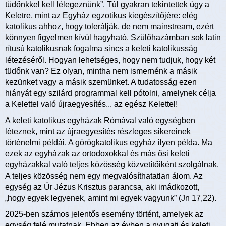
tüdőnkkel kell lélegeznünk”. Túl gyakran tekintettek úgy a
Keletre, mint az Egyház egzotikus kiegészítőjére: elég
katolikus ahhoz, hogy tolerálják, de nem mainstream, ezért
könnyen figyelmen kívül hagyható. Szülőhazámban sok latin
rítusú katolikusnak fogalma sincs a keleti katolikusság
létezéséről. Hogyan lehetséges, hogy nem tudjuk, hogy két
tüdőnk van? Ez olyan, mintha nem ismernénk a másik
kezünket vagy a másik szemünket. A tudatosság ezen
hiányát egy szilárd programmal kell pótolni, amelynek célja
a Kelettel való újraegyesítés... az egész Kelettel!
A keleti katolikus egyházak Rómával való egységben
léteznek, mint az újraegyesítés részleges sikereinek
történelmi példái. A görögkatolikus egyház ilyen példa. Ma
ezek az egyházak az ortodoxokkal és más ősi keleti
egyházakkal való teljes közösség közvetítőiként szolgálnak.
A teljes közösség nem egy megvalósíthatatlan álom. Az
egység az Úr Jézus Krisztus parancsa, aki imádkozott,
„hogy egyek legyenek, amint mi egyek vagyunk” (Jn 17,22).
2025-ben számos jelentős esemény történt, amelyek az
egység felé mutatnak. Ebben az évben a nyugati és keleti