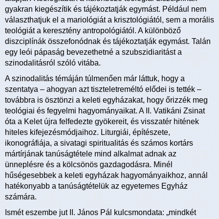
gyakran kiegészítik és tájékoztatják egymást. Például nem
választhatjuk el a mariológiát a krisztológiától, sem a morális
teológiát a keresztény antropológiától. A különböző
diszciplínák összefonódnak és tájékoztatják egymást. Talán
egy leói pápaság bevezethetné a szubszidiaritást a
szinodalitásról szóló vitába.
A szinodalitás témáján túlmenően már láttuk, hogy a
szentatya – ahogyan azt tiszteletreméltó elődei is tették –
továbbra is ösztönzi a keleti egyházakat, hogy őrizzék meg
teológiai és fegyelmi hagyományaikat. A II. Vatikáni Zsinat
óta a Kelet újra felfedezte gyökereit, és visszatér hitének
hiteles kifejezésmódjaihoz. Liturgiái, építészete,
ikonográfiája, a sivatagi spiritualitás és számos kortárs
mártírjának tanúságtétele mind alkalmat adnak az
ünneplésre és a kölcsönös gazdagodásra. Minél
hűségesebbek a keleti egyházak hagyományaikhoz, annál
hatékonyabb a tanúságtételük az egyetemes Egyház
számára.
Ismét eszembe jut II. János Pál kulcsmondata: „mindkét