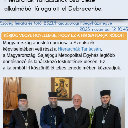
Hierarchák Tanácsának őszi ülése
alkalmából látogatott el Debrecenbe.
Szöveg leirata és fotó: BSZI/Hajdúdorogi Főegyházmegye
2025. november 12. 10:43
KÉRJÜK, VEGYE FIGYELEMBE, HOGY EZ A HÍR 269 NAPJA ÍRÓDOTT
Magyarország apostoli nunciusa a Szentszék
képviseletében vett részt a
Hierarchák Tanácsán
,
a Magyarországi Sajátjogú Metropolitai Egyház legfőbb
döntéshozó és tanácskozó testületének ülésén. Ez
alkalomból írt köszöntőjét teljes terjedelmében közreadjuk.