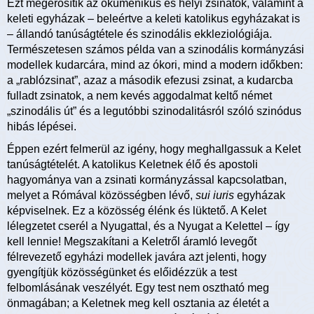
Ezt megerősítik az ökumenikus és helyi zsinatok, valamint a
keleti egyházak – beleértve a keleti katolikus egyházakat is
– állandó tanúságtétele és szinodális ekkleziológiája.
Természetesen számos példa van a szinodális kormányzási
modellek kudarcára, mind az ókori, mind a modern időkben:
a „rablózsinat”, azaz a második efezusi zsinat, a kudarcba
fulladt zsinatok, a nem kevés aggodalmat keltő német
„szinodális út” és a legutóbbi szinodalitásról szóló szinódus
hibás lépései.
Éppen ezért felmerül az igény, hogy meghallgassuk a Kelet
tanúságtételét. A katolikus Keletnek élő és apostoli
hagyománya van a zsinati kormányzással kapcsolatban,
melyet a Rómával közösségben lévő,
sui iuris
egyházak
képviselnek. Ez a közösség élénk és lüktető. A Kelet
lélegzetet cserél a Nyugattal, és a Nyugat a Kelettel – így
kell lennie! Megszakítani a Keletről áramló levegőt
félrevezető egyházi modellek javára azt jelenti, hogy
gyengítjük közösségünket és előidézzük a test
felbomlásának veszélyét. Egy test nem osztható meg
önmagában; a Keletnek meg kell osztania az életét a