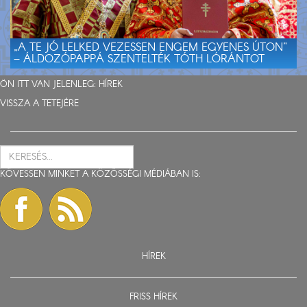
„A TE JÓ LELKED VEZESSEN ENGEM EGYENES ÚTON”
– ÁLDOZÓPAPPÁ SZENTELTÉK TÓTH LÓRÁNTOT
ÖN ITT VAN JELENLEG:
HÍREK
VISSZA A TETEJÉRE
KÖVESSEN MINKET A KÖZÖSSÉGI MÉDIÁBAN IS:
HÍREK
FRISS HÍREK