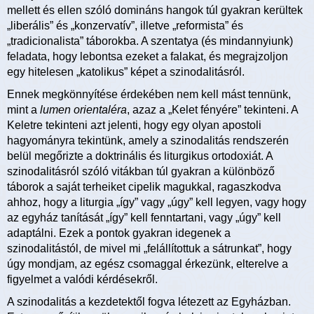
mellett és ellen szóló domináns hangok túl gyakran kerültek
„liberális” és „konzervatív”, illetve „reformista” és
„tradicionalista” táborokba. A szentatya (és mindannyiunk)
feladata, hogy lebontsa ezeket a falakat, és megrajzoljon
egy hitelesen „katolikus” képet a szinodalitásról.
Ennek megkönnyítése érdekében nem kell mást tennünk,
mint a
lumen orientaléra
, azaz a „Kelet fényére” tekinteni. A
Keletre tekinteni azt jelenti, hogy egy olyan apostoli
hagyományra tekintünk, amely a szinodalitás rendszerén
belül megőrizte a doktrinális és liturgikus ortodoxiát. A
szinodalitásról szóló vitákban túl gyakran a különböző
táborok a saját terheiket cipelik magukkal, ragaszkodva
ahhoz, hogy a liturgia „így” vagy „úgy” kell legyen, vagy hogy
az egyház tanítását „így” kell fenntartani, vagy „úgy” kell
adaptálni. Ezek a pontok gyakran idegenek a
szinodalitástól, de mivel mi „felállítottuk a sátrunkat”, hogy
úgy mondjam, az egész csomaggal érkezünk, elterelve a
figyelmet a valódi kérdésekről.
A szinodalitás a kezdetektől fogva létezett az Egyházban.