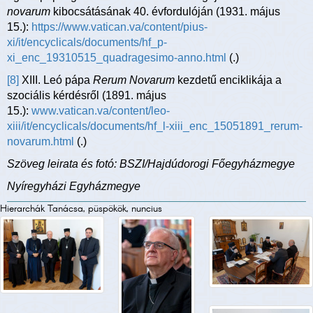
novarum
kibocsátásának 40. évfordulóján (1931. május
15.):
https://www.vatican.va/content/pius-
xi/it/encyclicals/documents/hf_p-
xi_enc_19310515_quadragesimo-anno.html
(.)
[8]
XIII. Leó pápa
Rerum Novarum
kezdetű enciklikája a
szociális kérdésről (1891. május
15.):
www.vatican.va/content/leo-
xiii/it/encyclicals/documents/hf_l-xiii_enc_15051891_rerum-
novarum.html
(.)
Szöveg leirata és fotó: BSZI/Hajdúdorogi Főegyházmegye
Nyíregyházi Egyházmegye
Hierarchák Tanácsa, püspökök, nuncius