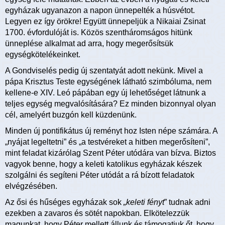
egyházak ugyanazon a napon ünnepelték a húsvétot.
Legyen ez így örökre! Együtt ünnepeljük a Nikaiai Zsinat
1700. évfordulóját is. Közös szentháromságos hitünk
ünneplése alkalmat ad arra, hogy megerősítsük
egységkötelékeinket.
A Gondviselés pedig új szentatyát adott nekünk. Mivel a
pápa Krisztus Teste egységének látható szimbóluma, nem
kellene-e XIV. Leó pápában egy új lehetőséget látnunk a
teljes egység megvalósítására? Ez minden bizonnyal olyan
cél, amelyért buzgón kell küzdenünk.
Minden új pontifikátus új reményt hoz Isten népe számára. A
„nyájat legeltetni” és „a testvéreket a hitben megerősíteni”,
mint feladat kizárólag Szent Péter utódára van bízva. Biztos
vagyok benne, hogy a keleti katolikus egyházak készek
szolgálni és segíteni Péter utódát a rá bízott feladatok
elvégzésében.
Az ősi és hűséges egyházak sok
„keleti fényt
” tudnak adni
ezekben a zavaros és sötét napokban. Elkötelezzük
magunkat, hogy Péter mellett állunk és támogatjuk őt, hogy