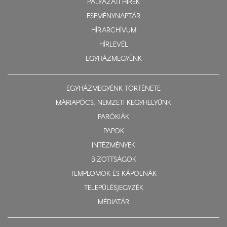
PÁLYÁZATI HÍREK
ESEMÉNYNAPTÁR
HÍRARCHÍVUM
HÍRLEVÉL
EGYHÁZMEGYÉNK
EGYHÁZMEGYÉNK TÖRTÉNETE
MÁRIAPÓCS, NEMZETI KEGYHELYÜNK
PARÓKIÁK
PAPOK
INTÉZMÉNYEK
BIZOTTSÁGOK
TEMPLOMOK ÉS KÁPOLNÁK
TELEPÜLÉSJEGYZÉK
MÉDIATÁR