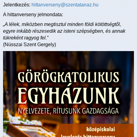
Jelentkezés:
hittanverseny@szentatanaz.hu
A hittanverseny jelmondata:
„A lélek, miközben megtisztul minden földi kötöttségtől,
egyre inkább részesedik az isteni szépségben, és annak
tükreként ragyog fel.”
(Nüsszai Szent Gergely)