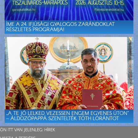
ÍME A 24. IFJÚSÁGI GYALOGOS ZARÁNDOKLAT
RÉSZLETES PROGRAMJA!
„A TE JÓ LELKED VEZESSEN ENGEM EGYENES ÚTON”
– ÁLDOZÓPAPPÁ SZENTELTÉK TÓTH LÓRÁNTOT
ÖN ITT VAN JELENLEG:
HÍREK