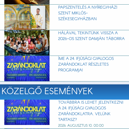
PAPSZENTELÉS A NYÍREGYHÁZI
SZENT MIKLÓS-
SZÉKESEGYHÁZBAN
HÁLÁVAL TEKINTÜNK VISSZA A
2026-OS SZENT DAMJÁN TÁBORRA
ÍME A 24. IFJÚSÁGI GYALOGOS
ZARÁNDOKLAT RÉSZLETES
PROGRAMJA!
KÖZELGŐ ESEMÉNYEK
TOVÁBBRA IS LEHET JELENTKEZNI
A 24. IFJÚSÁGI GYALOGOS
ZARÁNDOKLATRA. VELÜNK
TARTASZ?
2026. AUGUSZTUS 10. 00:00