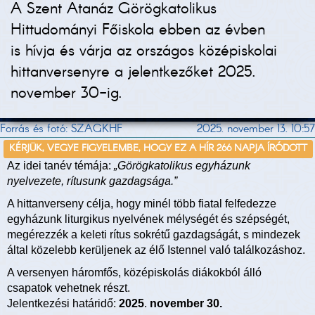
A Szent Atanáz Görögkatolikus
Hittudományi Főiskola ebben az évben
is hívja és várja az országos középiskolai
hittanversenyre a jelentkezőket 2025.
november 30-ig.
Forrás és fotó: SZAGKHF
2025. november 13. 10:57
KÉRJÜK, VEGYE FIGYELEMBE, HOGY EZ A HÍR 266 NAPJA ÍRÓDOTT
Az idei tanév témája:
„Görögkatolikus egyházunk
nyelvezete, rítusunk gazdagsága.”
A hittanverseny célja, hogy minél több fiatal felfedezze
egyházunk liturgikus nyelvének mélységét és szépségét,
megérezzék a keleti rítus sokrétű gazdagságát, s mindezek
által közelebb kerüljenek az élő Istennel való találkozáshoz.
A versenyen háromfős, középiskolás diákokból álló
csapatok vehetnek részt.
Jelentkezési határidő:
2025
.
november 30.