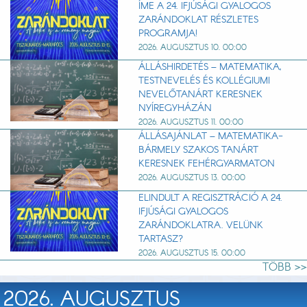
ÍME A 24. IFJÚSÁGI GYALOGOS
ZARÁNDOKLAT RÉSZLETES
PROGRAMJA!
2026. AUGUSZTUS 10. 00:00
ÁLLÁSHIRDETÉS – MATEMATIKA,
TESTNEVELÉS ÉS KOLLÉGIUMI
NEVELŐTANÁRT KERESNEK
NYÍREGYHÁZÁN
2026. AUGUSZTUS 11. 00:00
ÁLLÁSAJÁNLAT – MATEMATIKA-
BÁRMELY SZAKOS TANÁRT
KERESNEK FEHÉRGYARMATON
2026. AUGUSZTUS 13. 00:00
ELINDULT A REGISZTRÁCIÓ A 24.
IFJÚSÁGI GYALOGOS
ZARÁNDOKLATRA. VELÜNK
TARTASZ?
2026. AUGUSZTUS 15. 00:00
TÖBB >>
2026. AUGUSZTUS