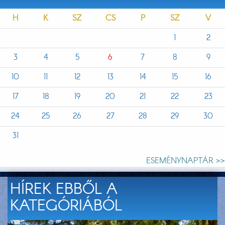
H
K
SZ
CS
P
SZ
V
1
2
3
4
5
6
7
8
9
10
11
12
13
14
15
16
17
18
19
20
21
22
23
24
25
26
27
28
29
30
31
ESEMÉNYNAPTÁR >>
HÍREK EBBŐL A
KATEGÓRIÁBÓL