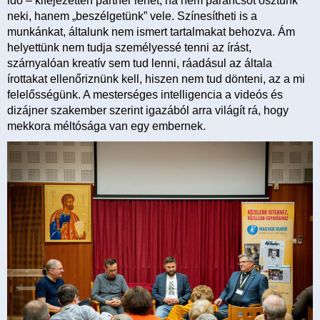
idő – kifejezetten partner lehet, ha nem parancsot osztunk
neki, hanem „beszélgetünk” vele. Színesítheti is a
munkánkat, általunk nem ismert tartalmakat behozva. Ám
helyettünk nem tudja személyessé tenni az írást,
szárnyalóan kreatív sem tud lenni, ráadásul az általa
írottakat ellenőriznünk kell, hiszen nem tud dönteni, az a mi
felelősségünk. A mesterséges intelligencia a videós és
dizájner szakember szerint igazából arra világít rá, hogy
mekkora méltósága van egy embernek.