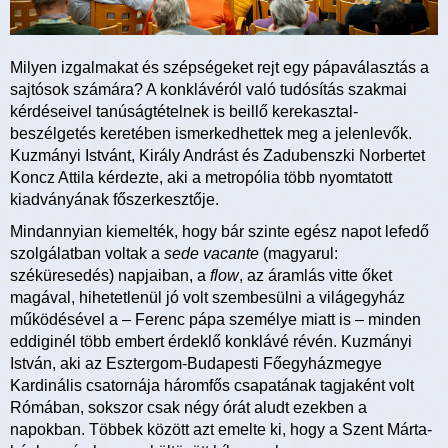
Milyen izgalmakat és szépségeket rejt egy pápaválasztás a
sajtósok számára? A konklávéról való tudósítás szakmai
kérdéseivel tanúságtételnek is beillő kerekasztal-
beszélgetés keretében ismerkedhettek meg a jelenlevők.
Kuzmányi Istvánt, Király Andrást és Zadubenszki Norbertet
Koncz Attila kérdezte, aki a metropólia több nyomtatott
kiadványának főszerkesztője.
Mindannyian kiemelték, hogy bár szinte egész napot lefedő
szolgálatban voltak a
sede vacante
(magyarul:
széküresedés) napjaiban, a
flow
, az áramlás vitte őket
magával, hihetetlenül jó volt szembesülni a világegyház
működésével a – Ferenc pápa személye miatt is – minden
eddiginél több embert érdeklő konklávé révén. Kuzmányi
István, aki az Esztergom-Budapesti Főegyházmegye
Kardinális csatornája háromfős csapatának tagjaként volt
Rómában, sokszor csak négy órát aludt ezekben a
napokban. Többek között azt emelte ki, hogy a Szent Márta-