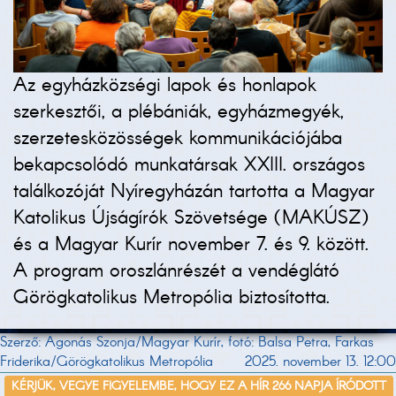
Az egyházközségi lapok és honlapok
szerkesztői, a plébániák, egyházmegyék,
szerzetesközösségek kommunikációjába
bekapcsolódó munkatársak XXIII. országos
találkozóját Nyíregyházán tartotta a Magyar
Katolikus Újságírók Szövetsége (MAKÚSZ)
és a Magyar Kurír november 7. és 9. között.
A program oroszlánrészét a vendéglátó
Görögkatolikus Metropólia biztosította.
Szerző: Agonás Szonja/Magyar Kurír, fotó: Balsa Petra, Farkas
Friderika/Görögkatolikus Metropólia
2025. november 13. 12:00
KÉRJÜK, VEGYE FIGYELEMBE, HOGY EZ A HÍR 266 NAPJA ÍRÓDOTT