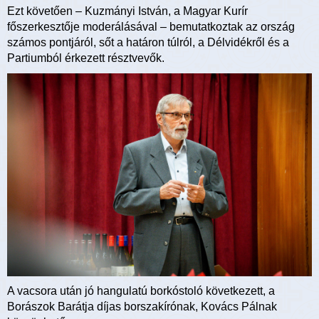
Ezt követően – Kuzmányi István, a Magyar Kurír
főszerkesztője moderálásával – bemutatkoztak az ország
számos pontjáról, sőt a határon túlról, a Délvidékről és a
Partiumból érkezett résztvevők.
A vacsora után jó hangulatú borkóstoló következett, a
Borászok Barátja díjas borszakírónak, Kovács Pálnak