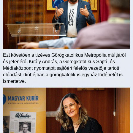
Ezt követően a tízéves Görögkatolikus Metropólia múltjáról
és jelenéről Király András, a Görögkatolikus Sajtó- és
Médiaközpont nyomtatott sajtóért felelős vezetője tartott
előadást, dióhéjban a görögkatolikus egyház történetét is
ismertetve.