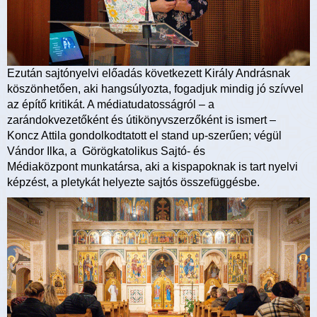
Ezután sajtónyelvi előadás következett Király Andrásnak
köszönhetően, aki hangsúlyozta, fogadjuk mindig jó szívvel
az építő kritikát. A médiatudatosságról – a
zarándokvezetőként és útikönyvszerzőként is ismert –
Koncz Attila gondolkodtatott el stand up-szerűen; végül
Vándor Ilka, a Görögkatolikus Sajtó- és
Médiaközpont munkatársa, aki a kispapoknak is tart nyelvi
képzést, a pletykát helyezte sajtós összefüggésbe.