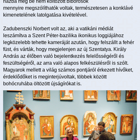
házba még be nem költözött bíborosok
mennyire megszólíthatók voltak, természetesen a konklávé
kimenetelének latolgatása kivételével.
Zadubenszki Norbert volt az, aki a vatikáni médiát
leszámítva a Szent Péter-bazilika ikonikus loggiájához
legközelebb tehette kameráját azután, hogy felszállt a fehér
füst, és várták, hogy megjelenjen az új Szentatya. Király
András az élőben való bejelentkezés felelősségéről és
feszültségéről, az arra való alapos felkészülésről is szólt.
Magyarok mellett a világ számos pontjáról érkezett hívőket,
érdeklődőket is meginterjúvoltak, többek között
bohócruhába öltözött újságírókat is.