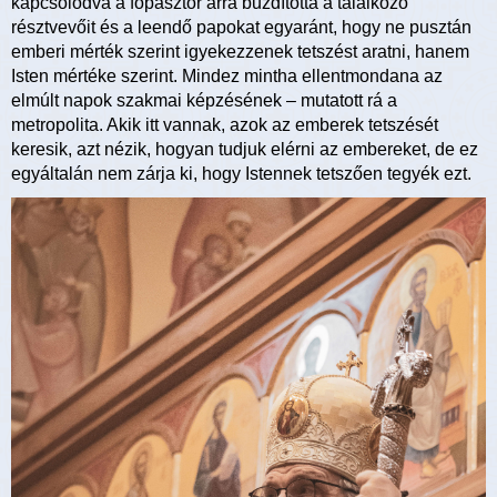
kapcsolódva a főpásztor arra buzdította a találkozó
résztvevőit és a leendő papokat egyaránt, hogy ne pusztán
emberi mérték szerint igyekezzenek tetszést aratni, hanem
Isten mértéke szerint. Mindez mintha ellentmondana az
elmúlt napok szakmai képzésének – mutatott rá a
metropolita. Akik itt vannak, azok az emberek tetszését
keresik, azt nézik, hogyan tudjuk elérni az embereket, de ez
egyáltalán nem zárja ki, hogy Istennek tetszően tegyék ezt.