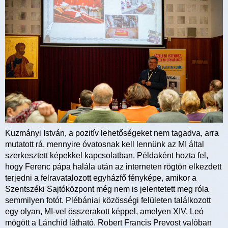
Kuzmányi István, a pozitív lehetőségeket nem tagadva, arra
mutatott rá, mennyire óvatosnak kell lennünk az MI által
szerkesztett képekkel kapcsolatban. Példaként hozta fel,
hogy Ferenc pápa halála után az interneten rögtön elkezdett
terjedni a felravatalozott egyházfő fényképe, amikor a
Szentszéki Sajtóközpont még nem is jelentetett meg róla
semmilyen fotót. Plébániai közösségi felületen találkozott
egy olyan, MI-vel összerakott képpel, amelyen XIV. Leó
mögött a Lánchíd látható. Robert Francis Prevost valóban