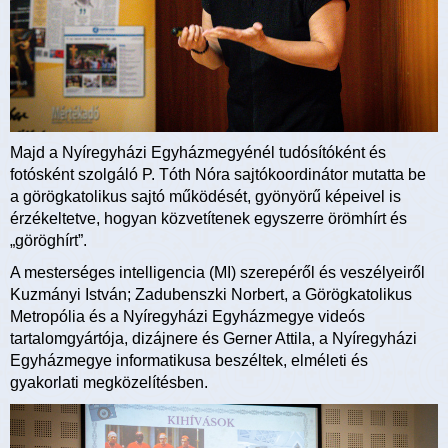
Majd a Nyíregyházi Egyházmegyénél tudósítóként és
fotósként szolgáló P. Tóth Nóra sajtókoordinátor mutatta be
a görögkatolikus sajtó működését, gyönyörű képeivel is
érzékeltetve, hogyan közvetítenek egyszerre örömhírt és
„göröghírt”.
A mesterséges intelligencia (MI) szerepéről és veszélyeiről
Kuzmányi István; Zadubenszki Norbert, a Görögkatolikus
Metropólia és a Nyíregyházi Egyházmegye videós
tartalomgyártója, dizájnere és Gerner Attila, a Nyíregyházi
Egyházmegye informatikusa beszéltek, elméleti és
gyakorlati megközelítésben.