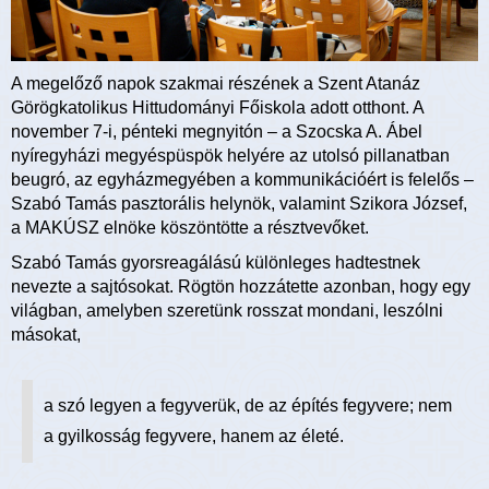
A megelőző napok szakmai részének a Szent Atanáz
Görögkatolikus Hittudományi Főiskola adott otthont. A
november 7-i, pénteki megnyitón – a Szocska A. Ábel
nyíregyházi megyéspüspök helyére az utolsó pillanatban
beugró, az egyházmegyében a kommunikációért is felelős –
Szabó Tamás pasztorális helynök, valamint Szikora József,
a MAKÚSZ elnöke köszöntötte a résztvevőket.
Szabó Tamás gyorsreagálású különleges hadtestnek
nevezte a sajtósokat. Rögtön hozzátette azonban, hogy egy
világban, amelyben szeretünk rosszat mondani, leszólni
másokat,
a szó legyen a fegyverük, de az építés fegyvere; nem
a gyilkosság fegyvere, hanem az életé.