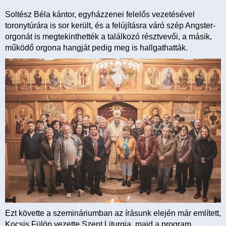
Soltész Béla kántor, egyházzenei felelős vezetésével
toronytúrára is sor került, és a felújításra váró szép Angster-
orgonát is megtekinthették a találkozó résztvevői, a másik,
működő orgona hangját pedig meg is hallgathatták.
Ezt követte a szemináriumban az írásunk elején már említett,
Kocsis Fülöp vezette Szent Liturgia, majd a program,