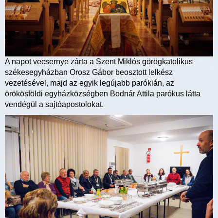
A napot vecsernye zárta a Szent Miklós görögkatolikus
székesegyházban Orosz Gábor beosztott lelkész
vezetésével, majd az egyik legújabb parókián, az
örökösföldi egyházközségben Bodnár Attila parókus látta
vendégül a sajtóapostolokat.