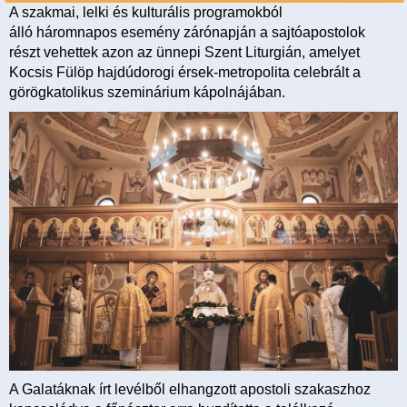
A szakmai, lelki és kulturális programokból
álló háromnapos esemény zárónapján a sajtóapostolok
részt vehettek azon az ünnepi Szent Liturgián, amelyet
Kocsis Fülöp hajdúdorogi érsek-metropolita celebrált a
görögkatolikus szeminárium kápolnájában.
A Galatáknak írt levélből elhangzott apostoli szakaszhoz