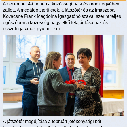
A december 4-i ünnep a közösségi hála és öröm jegyében
zajlott. A megáldott területek, a játszótér és az imaszoba
Kovácsné Frank Magdolna igazgatónő szavai szerint teljes
egészében a közösség nagylelkű felajánlásainak és
összefogásának gyümölcsei.
A játszótér megújítása a februári jótékonysági bál