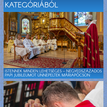
KATEGÓRIÁBÓL
ISTENNEK MINDEN LEHETSÉGES – NEGYEDSZÁZADOS
PAPI JUBILEUMOT ÜNNEPELTEK MÁRIAPÓCSON