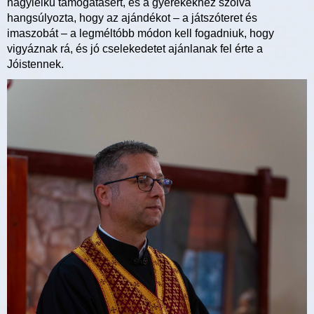
nagylelkű támogatásért, és a gyerekekhez szólva
hangsúlyozta, hogy az ajándékot – a játszóteret és
imaszobát – a legméltóbb módon kell fogadniuk, hogy
vigyáznak rá, és jó cselekedetet ajánlanak fel érte a
Jóistennek.