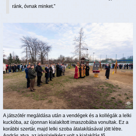
ránk, óvnak minket.”
A játszótér megáldása után a vendégek és a kollégák a lelki
kuckóba, az újonnan kialakított imaszobába vonultak. Ez a
korábbi szertár, majd lelki szoba átalakításával jött létre.
András atya, az iskolalelkész volt a kialakítás fő