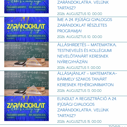
ZARÁNDOKLATRA. VELÜNK
TARTASZ?
2026. AUGUSZTUS 10. 00:00
ÍME A 24. IFJÚSÁGI GYALOGOS
ZARÁNDOKLAT RÉSZLETES
PROGRAMJA!
2026. AUGUSZTUS 10. 00:00
ÁLLÁSHIRDETÉS – MATEMATIKA,
TESTNEVELÉS ÉS KOLLÉGIUMI
NEVELŐTANÁRT KERESNEK
NYÍREGYHÁZÁN
2026. AUGUSZTUS 11. 00:00
ÁLLÁSAJÁNLAT – MATEMATIKA-
BÁRMELY SZAKOS TANÁRT
KERESNEK FEHÉRGYARMATON
2026. AUGUSZTUS 13. 00:00
ELINDULT A REGISZTRÁCIÓ A 24.
IFJÚSÁGI GYALOGOS
ZARÁNDOKLATRA. VELÜNK
TARTASZ?
2026. AUGUSZTUS 15. 00:00