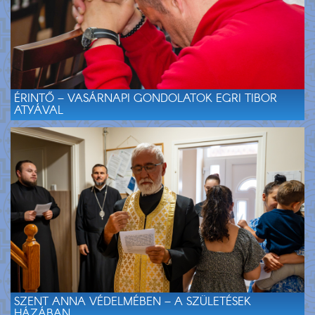
ÉRINTŐ – VASÁRNAPI GONDOLATOK EGRI TIBOR
ATYÁVAL
SZENT ANNA VÉDELMÉBEN – A SZÜLETÉSEK
HÁZÁBAN