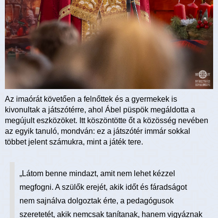
Az imaórát követően a felnőttek és a gyermekek is
kivonultak a játszótérre, ahol Ábel püspök megáldotta a
megújult eszközöket. Itt köszöntötte őt a közösség nevében
az egyik tanuló, mondván: ez a játszótér immár sokkal
többet jelent számukra, mint a játék tere.
„Látom benne mindazt, amit nem lehet kézzel
megfogni. A szülők erejét, akik időt és fáradságot
nem sajnálva dolgoztak érte, a pedagógusok
szeretetét, akik nemcsak tanítanak, hanem vigyáznak