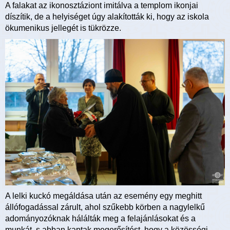
A falakat az ikonosztáziont imitálva a templom ikonjai
díszítik, de a helyiséget úgy alakították ki, hogy az iskola
ökumenikus jellegét is tükrözze.
A lelki kuckó megáldása után az esemény egy meghitt
állófogadással zárult, ahol szűkebb körben a nagylelkű
adományozóknak hálálták meg a felajánlásokat és a
munkát, s abban kaptak megerősítést, hogy a közösségi