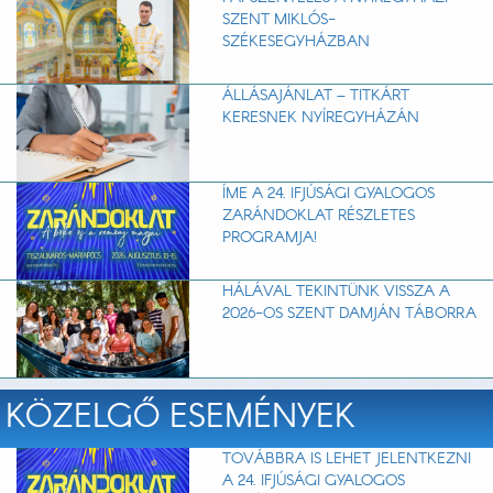
SZENT MIKLÓS-
SZÉKESEGYHÁZBAN
ÁLLÁSAJÁNLAT – TITKÁRT
KERESNEK NYÍREGYHÁZÁN
ÍME A 24. IFJÚSÁGI GYALOGOS
ZARÁNDOKLAT RÉSZLETES
PROGRAMJA!
HÁLÁVAL TEKINTÜNK VISSZA A
2026-OS SZENT DAMJÁN TÁBORRA
KÖZELGŐ ESEMÉNYEK
TOVÁBBRA IS LEHET JELENTKEZNI
A 24. IFJÚSÁGI GYALOGOS