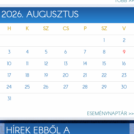
TÖBB >>
2026. AUGUSZTUS
H
K
SZ
CS
P
SZ
V
1
2
3
4
5
6
7
8
9
10
11
12
13
14
15
16
17
18
19
20
21
22
23
24
25
26
27
28
29
30
31
ESEMÉNYNAPTÁR >>
HÍREK EBBŐL A