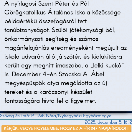
A nyírlugosi Szent Péter és Pál
Görögkatolikus Általános Iskola közössége
példaértékű összefogásról tett
tanúbizonyságot. Szülői jótékonysági bál,
önkormányzati segítség és számos
magánfelajánlás eredményeként megújult az
iskola udvarán álló játszótér, és kialakításra
került egy meghitt imaszoba, a „lelki kuckó”
is. December 4-én Szocska A. Ábel
megyéspüspök atya megáldotta az új
tereket és a karácsonyi készület
fontosságára hívta fel a figyelmet.
Szöveg és fotó: P. Tóth Nóra/Nyíregyházi Egyházmegye
2025. december 5. 16:12
KÉRJÜK, VEGYE FIGYELEMBE, HOGY EZ A HÍR 247 NAPJA ÍRÓDOTT