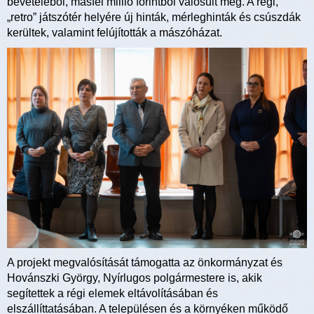
bevételéből, másfél millió forintból valósult meg. A régi,
„retro” játszótér helyére új hinták, mérleghinták és csúszdák
kerültek, valamint felújították a mászóházat.
A projekt megvalósítását támogatta az önkormányzat és
Hovánszki György, Nyírlugos polgármestere is, akik
segítettek a régi elemek eltávolításában és
elszállíttatásában. A településen és a környéken működő