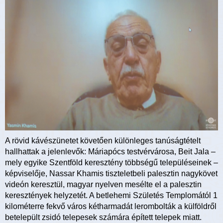
A rövid kávészünetet követően különleges tanúságtételt
hallhattak a jelenlevők: Máriapócs testvérvárosa, Beit Jala –
mely egyike Szentföld keresztény többségű településeinek –
képviselője, Nassar Khamis tiszteletbeli palesztin nagykövet
videón keresztül, magyar nyelven mesélte el a palesztin
keresztények helyzetét. A betlehemi Születés Templomától 1
kilométerre fekvő város kétharmadát lerombolták a külföldről
betelepült zsidó telepesek számára épített telepek miatt.