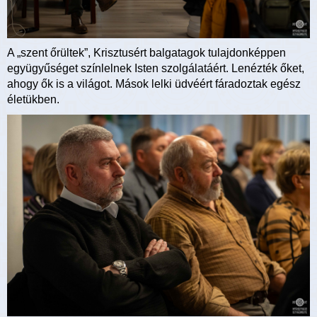
A „szent őrültek”, Krisztusért balgatagok tulajdonképpen
együgyűséget színlelnek Isten szolgálatáért. Lenézték őket,
ahogy ők is a világot. Mások lelki üdvéért fáradoztak egész
életükben.