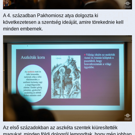
A 4. században Pakhomiosz atya dolgozta ki
következetesen a szentség ideáját, amire törekednie kell
minden embernek.
Az első századokban az aszkéta szentek kiüresítették
magukat, minden földi dologról lemondtak, hogy még jobban