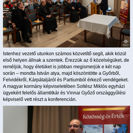
Istenhez vezető utunkon számos közvetítő segít, akik közül
első helyen állnak a szentek. Érezzük az ő közelségüket, de
reméljük, hogy életüket is jobban megismerjük e két nap
során – mondta István atya, majd köszöntötte a Győrből,
Felvidékről, Kárpátaljáról és Partiumból érkező vendégeket.
A magyar kormány képviseletében Soltész Miklós egyházi
ügyekért felelős államtitkár és Vinnai Győző országgyűlési
képviselő vett részt a konferencián.