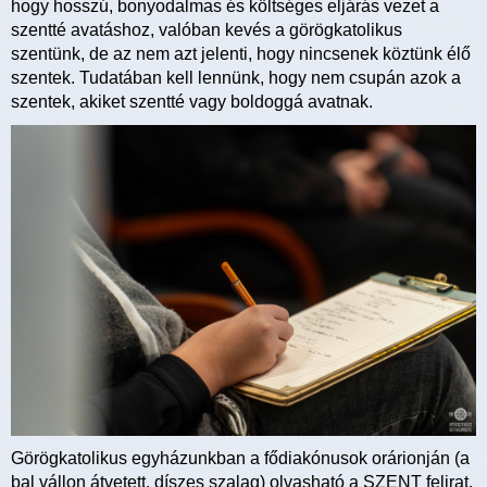
hogy hosszú, bonyodalmas és költséges eljárás vezet a
szentté avatáshoz, valóban kevés a görögkatolikus
szentünk, de az nem azt jelenti, hogy nincsenek köztünk élő
szentek. Tudatában kell lennünk, hogy nem csupán azok a
szentek, akiket szentté vagy boldoggá avatnak.
Görögkatolikus egyházunkban a fődiakónusok orárionján (a
bal vállon átvetett, díszes szalag) olvasható a SZENT felirat.