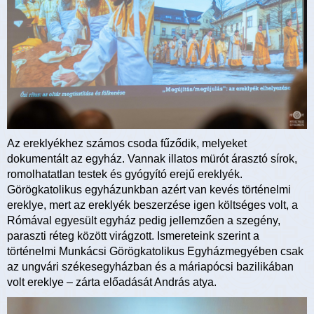
Az ereklyékhez számos csoda fűződik, melyeket
dokumentált az egyház. Vannak illatos mürót árasztó sírok,
romolhatatlan testek és gyógyító erejű ereklyék.
Görögkatolikus egyházunkban azért van kevés történelmi
ereklye, mert az ereklyék beszerzése igen költséges volt, a
Rómával egyesült egyház pedig jellemzően a szegény,
paraszti réteg között virágzott. Ismereteink szerint a
történelmi Munkácsi Görögkatolikus Egyházmegyében csak
az ungvári székesegyházban és a máriapócsi bazilikában
volt ereklye – zárta előadását András atya.