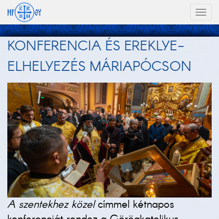
Toggl
naviga
KONFERENCIA ÉS EREKLYE-
ELHELYEZÉS MÁRIAPÓCSON
A szentekhez közel
címmel kétnapos