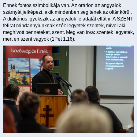
Ennek fontos szimbolikája van. Az orárion az angyalok
szárnyát jelképezi, akik mindenben segítenek az oltár körül.
A diakónus igyekszik az angyalok feladatát ellátni. A SZENT
felirat mindannyiunknak szól: legyetek szentek, mivel aki
meghívott benneteket, szent. Meg van írva: szentek legyetek,
mert én szent vagyok (1Pét 1,16).