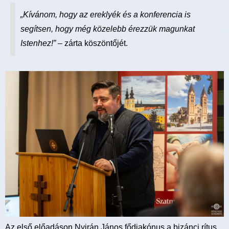
„Kívánom, hogy az ereklyék és a konferencia is
segítsen, hogy még közelebb érezzük magunkat
Istenhez!”
– zárta köszöntőjét.
Az első előadáson Nyirán János fődiakónus a bizánci rítus