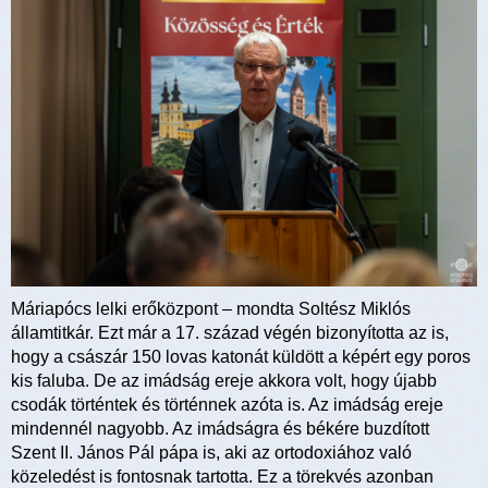
Máriapócs lelki erőközpont – mondta Soltész Miklós
államtitkár. Ezt már a 17. század végén bizonyította az is,
hogy a császár 150 lovas katonát küldött a képért egy poros
kis faluba. De az imádság ereje akkora volt, hogy újabb
csodák történtek és történnek azóta is. Az imádság ereje
mindennél nagyobb. Az imádságra és békére buzdított
Szent II. János Pál pápa is, aki az ortodoxiához való
közeledést is fontosnak tartotta. Ez a törekvés azonban