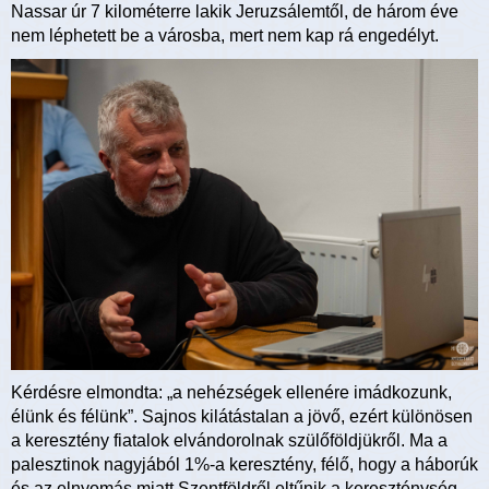
Nassar úr 7 kilométerre lakik Jeruzsálemtől, de három éve
nem léphetett be a városba, mert nem kap rá engedélyt.
Kérdésre elmondta: „a nehézségek ellenére imádkozunk,
élünk és félünk”. Sajnos kilátástalan a jövő, ezért különösen
a keresztény fiatalok elvándorolnak szülőföldjükről. Ma a
palesztinok nagyjából 1%-a keresztény, félő, hogy a háborúk
és az elnyomás miatt Szentföldről eltűnik a kereszténység.