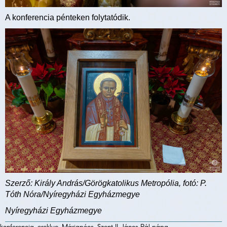
A konferencia pénteken folytatódik.
Szerző: Király András/Görögkatolikus Metropólia, fotó: P.
Tóth Nóra/Nyíregyházi Egyházmegye
Nyíregyházi Egyházmegye
konferencia, ereklye, Máriapócs, Szent II. János Pál pápa