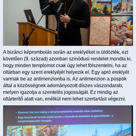
A bizánci képrombolás során az ereklyéket is üldözték, ezt
követően (9. század) azonban szinódusi rendelet mondta ki,
hogy minden templomot csak úgy lehet fölszentelni, ha az
oltárban egy szent ereklyéjét helyezik el. Egy apró ereklyét
varrnak be az antimenzionba is. Az antimenzion a püspök
által a közösségnek adományozott díszes vászondarab,
melyen igazolja a szentelés jogosságát. Ez mindig az
oltárterítő alatt van, enélkül nem lehet szertartást végezni.