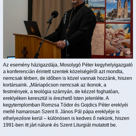
Az esemény házigazdája, Mosolygó Péter kegyhelyigazgató
a konferencián érintett szentek közelségéről azt mondta,
nemcsak térben, de időben is közel vannak hozzánk, hiszen
kortársaink. „Máriapócson nemcsak az ikonok, a
festmények, a teológia szárnyán, de kézzel foghatóan,
ereklyéken keresztül is érezhető Isten jelenléte. A
kegytemplomban Romzsa Tódor és Gojdics Péter ereklyéi
mellé hamarosan Szent II. János Pál pápa ereklyéje is
elhelyezésre kerül – különösen is kedves ő nekünk, hiszen
1991-ben itt járt nálunk és Szent Liturgiát mutatott be.