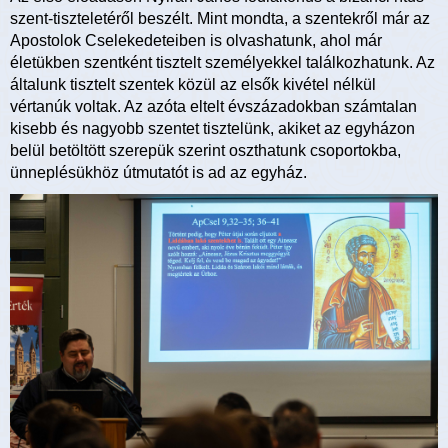
szent-tiszteletéről beszélt. Mint mondta, a szentekről már az
Apostolok Cselekedeteiben is olvashatunk, ahol már
életükben szentként tisztelt személyekkel találkozhatunk. Az
általunk tisztelt szentek közül az elsők kivétel nélkül
vértanúk voltak. Az azóta eltelt évszázadokban számtalan
kisebb és nagyobb szentet tisztelünk, akiket az egyházon
belül betöltött szerepük szerint oszthatunk csoportokba,
ünneplésükhöz útmutatót is ad az egyház.