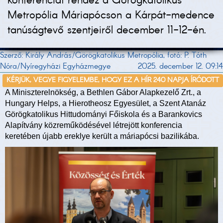
konferenciát rendez a Görögkatolikus
Metropólia Máriapócson a Kárpát-medence
tanúságtevő szentjeiről december 11-12-én.
Szerző: Király András/Görögkatolikus Metropólia, fotó: P. Tóth
Nóra/Nyíregyházi Egyházmegye
2025. december 12. 09:14
KÉRJÜK, VEGYE FIGYELEMBE, HOGY EZ A HÍR 240 NAPJA ÍRÓDOTT
A Miniszterelnökség, a Bethlen Gábor Alapkezelő Zrt., a
Hungary Helps, a Hierotheosz Egyesület, a Szent Atanáz
Görögkatolikus Hittudományi Főiskola és a Barankovics
Alapítvány közreműködésével létrejött konferencia
keretében újabb ereklye került a máriapócsi bazilikába.