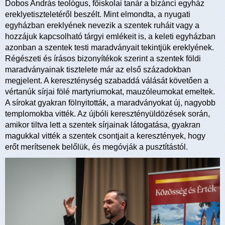
Dobos András teológus, főiskolai tanár a bizánci egyház
ereklyetiszteletéről beszélt. Mint elmondta, a nyugati
egyházban ereklyének nevezik a szentek ruháit vagy a
hozzájuk kapcsolható tárgyi emlékeit is, a keleti egyházban
azonban a szentek testi maradványait tekintjük ereklyének.
Régészeti és írásos bizonyítékok szerint a szentek földi
maradványainak tisztelete már az első századokban
megjelent. A kereszténység szabaddá válását követően a
vértanúk sírjai fölé martyriumokat, mauzóleumokat emeltek.
A sírokat gyakran fölnyitották, a maradványokat új, nagyobb
templomokba vitték. Az újbóli keresztényüldözések során,
amikor tiltva lett a szentek sírjainak látogatása, gyakran
magukkal vitték a szentek csontjait a keresztények, hogy
erőt merítsenek belőlük, és megóvják a pusztítástól.