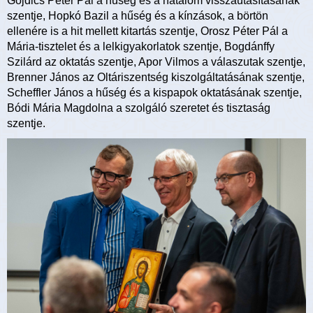
Gojdics Péter Pál a hűség és a hatalom visszautasításának
szentje, Hopkó Bazil a hűség és a kínzások, a börtön
ellenére is a hit mellett kitartás szentje, Orosz Péter Pál a
Mária-tisztelet és a lelkigyakorlatok szentje, Bogdánffy
Szilárd az oktatás szentje, Apor Vilmos a válaszutak szentje,
Brenner János az Oltáriszentség kiszolgáltatásának szentje,
Scheffler János a hűség és a kispapok oktatásának szentje,
Bódi Mária Magdolna a szolgáló szeretet és tisztaság
szentje.