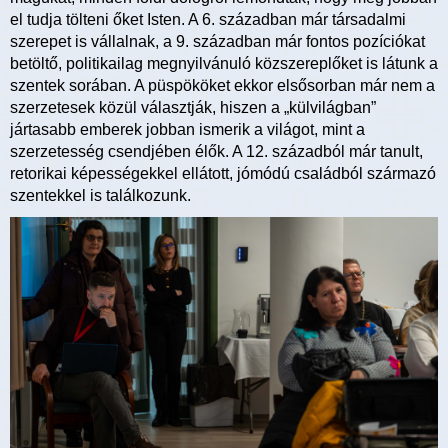
el tudja tölteni őket Isten. A 6. században már társadalmi
szerepet is vállalnak, a 9. században már fontos pozíciókat
betöltő, politikailag megnyilvánuló közszereplőket is látunk a
szentek sorában. A püspököket ekkor elsősorban már nem a
szerzetesek közül választják, hiszen a „külvilágban”
jártasabb emberek jobban ismerik a világot, mint a
szerzetesség csendjében élők. A 12. századból már tanult,
retorikai képességekkel ellátott, jómódú családból származó
szentekkel is találkozunk.