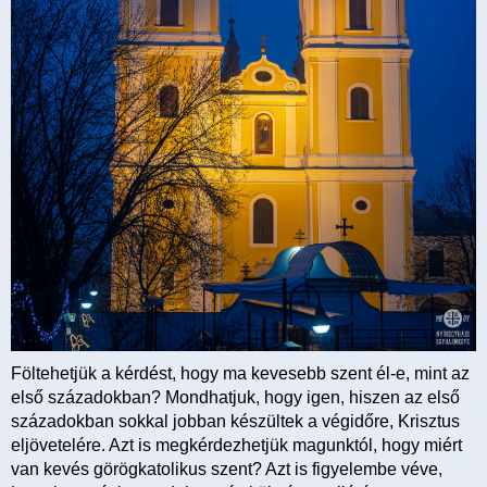
Föltehetjük a kérdést, hogy ma kevesebb szent él-e, mint az
első századokban? Mondhatjuk, hogy igen, hiszen az első
századokban sokkal jobban készültek a végidőre, Krisztus
eljövetelére. Azt is megkérdezhetjük magunktól, hogy miért
van kevés görögkatolikus szent? Azt is figyelembe véve,