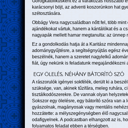
Görögkatolikusként ez a várakozás hosszabb é
karácsonyi böjt, az adventi koszorúnkon hat gye
szétosztására.
Obbágy Vera nagycsaládban nőtt fel, több mint
ajándékokat vártuk, hanem a kántálókat és a cs
nagyapák mellett hamar megtanulta: az ünnep mö
Ez a gondolkodás hatja át a Karitász mindennap
adománygyűjtésre, a segítségnyújtás egész év
beszélnék, hanem a szeretet nagylelkű adomán
fiát, úgy nekünk is feladatunk megajándékozni 
EGY ÖLELÉS, NÉHÁNY BÁTORÍTÓ SZÓ
A rászorulók igényei sokfélék, derült ki a beszé
szüksége, van, akinek tűzifára, meleg ruhára, c
tisztálkodószerekre. De vannak olyan helyzetek 
Sokszor egy ölelésre, egy bátorító szóra van a
gyászolnak, magányosak vagy mentális nehézs
hozzátette: a mélyszegénységben élő nagycsal
odafigyelnek. A podcastban elhangzott az is, h
folyamatos feladat ebben a térségben.