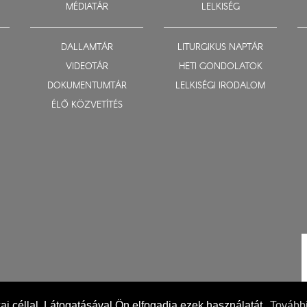
MÉDIATÁR
LELKISÉG
DALLAMTÁR
LITURGIKUS NAPTÁR
VIDEOTÁR
HETI GONDOLATOK
DOKUMENTUMTÁR
LELKISÉGI IRODALOM
ÉLŐ KÖZVETÍTÉS
ikai céllal. Látogatásával Ön elfogadja ezek használatát.
További