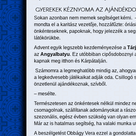
GYEREKEK KÉZNYOMA AZ AJÁNDÉK
Sokan azonban nem mernek segítséget kérni. 
mondta el a karitász vezetője, hozzáfűzte: óri
önkénteseknek, papoknak, hogy jelezzék a segít
látókörükbe.
Advent egyik legszebb kezdeményezése a
Tárj
az
Angyalbatyu
. Ez utóbbiban cipősdoboznyi 
kapnak meg itthon és Kárpátalján.
Számomra a legmeghatóbb mindig az, ahogyan
a legkedvesebb játékaikat adják oda. Csillogó 
önzetlenül ajándékoznak, szívből.
– mesélte.
Természetesen az önkéntesek nélkül mindez ne
csomagolnak, szállítanak adományokat a rászor
szezonális, egész évben szükség van olyan embe
Már az is hatalmas segítség, ha valaki munka u
A beszélgetést Obbágy Vera ezzel a gondolatta