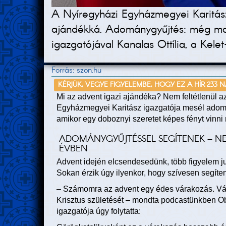
A Nyíregyházi Egyházmegyei Karitász
ajándékká. Adománygyűjtés: még mos
igazgatójával Kanalas Ottília, a Kel
Forrás: szon.hu
KÉRJÜK, VEGYE FIGYELEMBE, HOGY EZ A HÍR 233 
Mi az advent igazi ajándéka? Nem feltétlenül az
Egyházmegyei Karitász igazgatója mesél adomán
amikor egy doboznyi szeretet képes fényt vinn
ADOMÁNYGYŰJTÉSSEL SEGÍTENEK – 
ÉVBEN
Advent idején elcsendesedünk, több figyelem 
Sokan érzik úgy ilyenkor, hogy szívesen segít
– Számomra az advent egy édes várakozás. Vá
Krisztus születését – mondta podcastünkben O
igazgatója úgy folytatta: