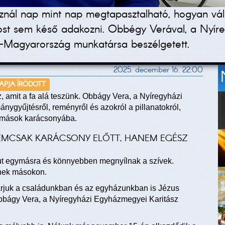
nál nap mint nap megtapasztalható, hogyan váli
t sem késő adakozni. Obbégy Verával, a Nyíre
et-Magyarország munkatársa beszélgetett.
2025. december 16. 22:00
NAPJA ÍRÓDOTT
, amit a fa alá teszünk. Obbágy Vera, a Nyíregyházi
ygyűjtésről, reményről és azokról a pillanatokról,
i mások karácsonyába.
NEMCSAK KARÁCSONY ELŐTT, HANEM EGÉSZ
jut egymásra és könnyebben megnyílnak a szívek.
enek másokon.
rjuk a családunkban és az egyházunkban is Jézus
bbágy Vera, a Nyíregyházi Egyházmegyei Karitász