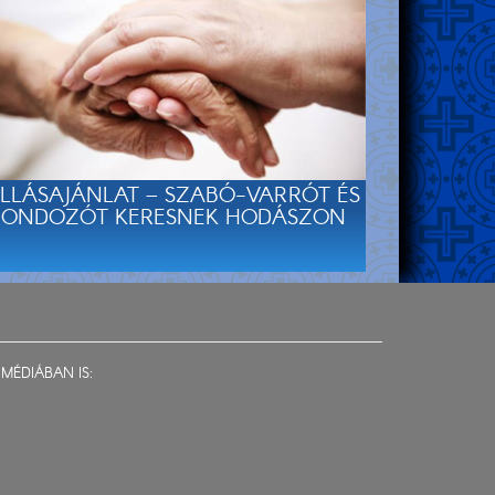
LLÁSAJÁNLAT – SZABÓ-VARRÓT ÉS
ONDOZÓT KERESNEK HODÁSZON
MÉDIÁBAN IS: