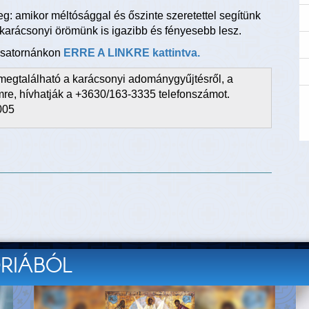
g: amikor méltósággal és őszinte szeretettel segítünk
 karácsonyi örömünk is igazibb és fényesebb lesz.
 csatornánkon
ERRE A LINKRE kattintva.
megtalálható a karácsonyi adománygyűjtésről, a
ímre, hívhatják a +3630/163-3335 telefonszámot.
005
ÓRIÁBÓL