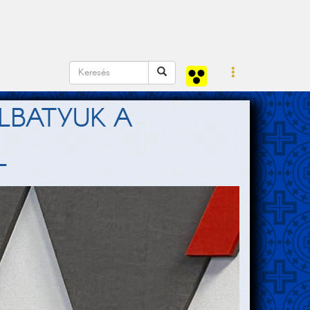
LBATYUK A
L