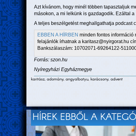
Azt kívánom, hogy minél többen tapasztaljuk me
másokon, a mi lelkünk is gazdagodik. Ezáltal a
A teljes beszélgetést meghallgathatja podcast
EBBEN A HÍRBEN
minden fontos információ 
felajánlók írhatnak a karitasz@nyirgorat.hu c
Bankszálaszám: 10702071-69264122-51100
Forrás: szon.hu
Nyíregyházi Egyházmegye
karitász, adomány, angyalbatyu, karácsony, advent
HÍREK EBBŐL A KATEG