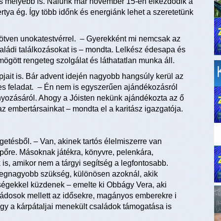
s mélyebb is. Nálunk már november 15-én elkezdődik a
rtya ég. Így több időnk és energiánk lehet a szeretetünk
 ötven unokatestvérrel. – Gyerekként mi nemcsak az
aládi találkozásokat is – mondta. Lelkész édesapa és
gött rengeteg szolgálat és láthatatlan munka áll.
jait is. Bár advent idején nagyobb hangsúly kerül az
es feladat. – Én nem is egyszerűen ajándékozásról
yozásáról. Ahogy a Jóisten nekünk ajándékozta az ő
az embertársainkat – mondta el a karitász igazgatója.
lgetésből. – Van, akinek tartós élelmiszerre van
ipőre. Másoknak játékra, könyvre, pelenkára,
is, amikor nem a tárgyi segítség a legfontosabb.
 legnagyobb szükség, különösen azoknál, akik
égekkel küzdenek – emelte ki Obbágy Vera, aki
ádosok mellett az idősekre, magányos emberekre i
ogy a kárpátaljai menekült családok támogatása is