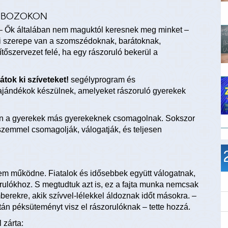
DOBOZOKON
– Ők általában nem maguktól keresnek meg minket –
ási szerepe van a szomszédoknak, barátoknak,
őszervezet felé, ha egy rászoruló bekerül a
átok ki szíveteket!
segélyprogram és
ajándékok készülnek, amelyeket rászoruló gyerekek
 a gyerekek más gyerekeknek csomagolnak. Sokszor
szemmel csomagolják, válogatják, és teljesen
m működne. Fiatalok és idősebbek együtt válogatnak,
ulókhoz. S megtudtuk azt is, ez a fajta munka nemcsak
rekre, akik szívvel-lélekkel áldoznak időt másokra. –
tán péksüteményt visz el rászorulóknak – tette hozzá.
l zárta: