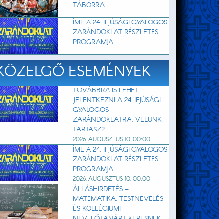
TÁBORRA
ÍME A 24. IFJÚSÁGI GYALOGOS
ZARÁNDOKLAT RÉSZLETES
PROGRAMJA!
KÖZELGŐ ESEMÉNYEK
TOVÁBBRA IS LEHET
JELENTKEZNI A 24. IFJÚSÁGI
GYALOGOS
ZARÁNDOKLATRA. VELÜNK
TARTASZ?
2026. AUGUSZTUS 10. 00:00
ÍME A 24. IFJÚSÁGI GYALOGOS
ZARÁNDOKLAT RÉSZLETES
PROGRAMJA!
2026. AUGUSZTUS 10. 00:00
ÁLLÁSHIRDETÉS –
MATEMATIKA, TESTNEVELÉS
ÉS KOLLÉGIUMI
NEVELŐTANÁRT KERESNEK