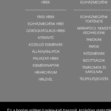
HÍREK
EGYHÁZMEGYÉNK
FRISS HÍREK
EGYHÁZMEGYÉNK
TÖRTÉNETE
EGYHÁZMEGYÉNK HÍREI
MÁRIAPÓCS, NEMZETI
GÖRÖGKATOLIKUS HÍREK
KEGYHELYÜNK
KITEKINTŐ
PARÓKIÁK
KÖZELGŐ ESEMÉNYEK
PAPOK
ÁLLÁSAJÁNLATOK
INTÉZMÉNYEK
PÁLYÁZATI HÍREK
BIZOTTSÁGOK
ESEMÉNYNAPTÁR
TEMPLOMOK ÉS
KÁPOLNÁK
HÍRARCHÍVUM
TELEPÜLÉSJEGYZÉK
HÍRLEVÉL
Ez a honlap sütiket (cookie-kat) használ, kizárólag statiszt