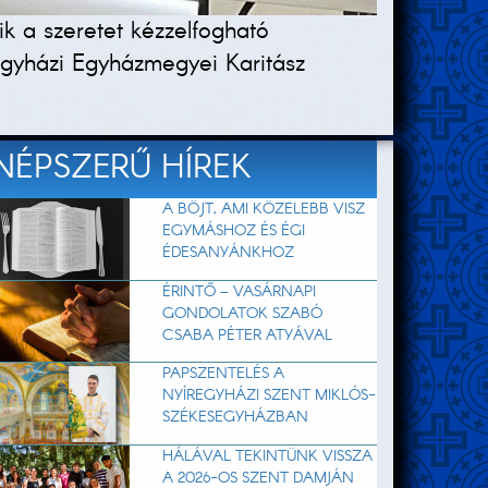
k a szeretet kézzelfogható
gyházi Egyházmegyei Karitász
NÉPSZERŰ HÍREK
A BÖJT, AMI KÖZELEBB VISZ
EGYMÁSHOZ ÉS ÉGI
ÉDESANYÁNKHOZ
ÉRINTŐ – VASÁRNAPI
GONDOLATOK SZABÓ
CSABA PÉTER ATYÁVAL
PAPSZENTELÉS A
NYÍREGYHÁZI SZENT MIKLÓS-
SZÉKESEGYHÁZBAN
HÁLÁVAL TEKINTÜNK VISSZA
A 2026-OS SZENT DAMJÁN