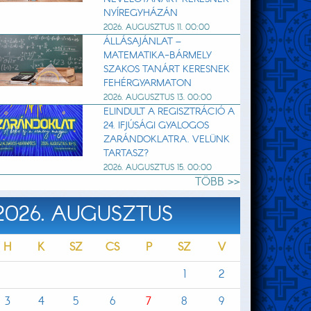
NYÍREGYHÁZÁN
2026. AUGUSZTUS 11. 00:00
ÁLLÁSAJÁNLAT –
MATEMATIKA-BÁRMELY
SZAKOS TANÁRT KERESNEK
FEHÉRGYARMATON
2026. AUGUSZTUS 13. 00:00
ELINDULT A REGISZTRÁCIÓ A
24. IFJÚSÁGI GYALOGOS
ZARÁNDOKLATRA. VELÜNK
TARTASZ?
2026. AUGUSZTUS 15. 00:00
TÖBB >>
2026. AUGUSZTUS
H
K
SZ
CS
P
SZ
V
1
2
3
4
5
6
7
8
9