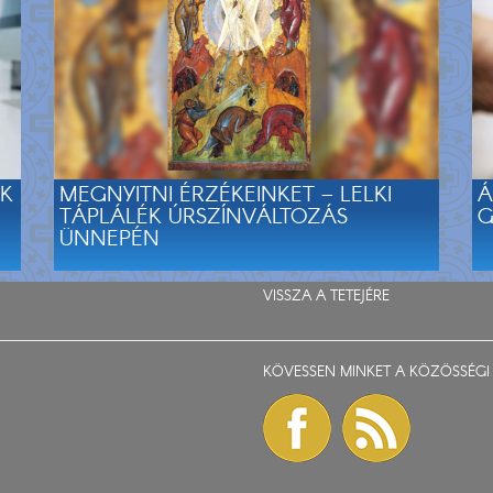
EK
MEGNYITNI ÉRZÉKEINKET – LELKI
Á
TÁPLÁLÉK ÚRSZÍNVÁLTOZÁS
G
ÜNNEPÉN
VISSZA A TETEJÉRE
KÖVESSEN MINKET A KÖZÖSSÉGI 