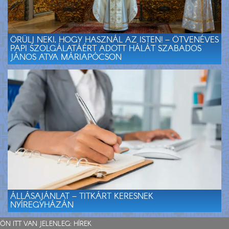
ÖRÜLJ NEKI, HOGY HASZNÁL AZ ISTEN! – ÖTVENÉVES
PAPI SZOLGÁLATÁÉRT ADOTT HÁLÁT SZABADOS
JÁNOS ATYA MÁRIAPÓCSON
ÁLLÁSAJÁNLAT – TITKÁRT KERESNEK
NYÍREGYHÁZÁN
ÖN ITT VAN JELENLEG:
HÍREK