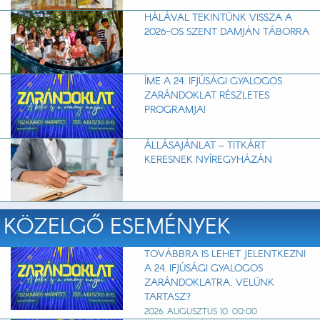
HÁLÁVAL TEKINTÜNK VISSZA A
2026-OS SZENT DAMJÁN TÁBORRA
ÍME A 24. IFJÚSÁGI GYALOGOS
ZARÁNDOKLAT RÉSZLETES
PROGRAMJA!
ÁLLÁSAJÁNLAT – TITKÁRT
KERESNEK NYÍREGYHÁZÁN
KÖZELGŐ ESEMÉNYEK
TOVÁBBRA IS LEHET JELENTKEZNI
A 24. IFJÚSÁGI GYALOGOS
ZARÁNDOKLATRA. VELÜNK
TARTASZ?
2026. AUGUSZTUS 10. 00:00