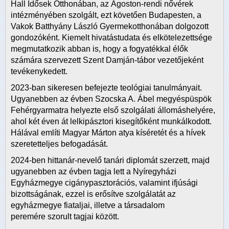
Hall Idősek Otthonában, az Ágoston-rendi nővérek
intézményében szolgált, ezt követően Budapesten, a
Vakok Batthyány László Gyermekotthonában dolgozott
gondozóként. Kiemelt hivatástudata és elkötelezettsége
megmutatkozik abban is, hogy a fogyatékkal élők
számára szervezett Szent Damján-tábor vezetőjeként
tevékenykedett.
2023-ban sikeresen befejezte teológiai tanulmányait.
Ugyanebben az évben Szocska A. Ábel megyéspüspök
Fehérgyarmatra helyezte első szolgálati állomáshelyére,
ahol két éven át lelkipásztori kisegítőként munkálkodott.
Hálával említi Magyar Márton atya kíséretét és a hívek
szeretetteljes befogadását.
2024-ben hittanár-nevelő tanári diplomát szerzett, majd
ugyanebben az évben tagja lett a Nyíregyházi
Egyházmegye cigánypasztorációs, valamint ifjúsági
bizottságának, ezzel is erősítve szolgálatát az
egyházmegye fiataljai, illetve a társadalom
peremére szorult tagjai között.