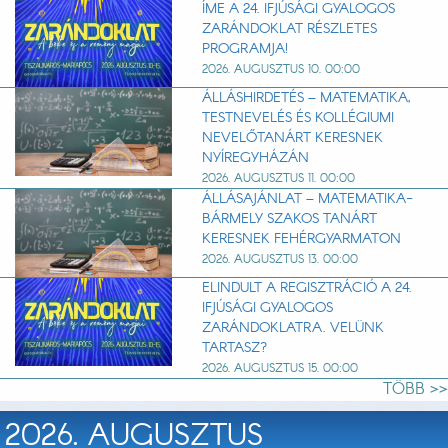
ÍME A 24. IFJÚSÁGI GYALOGOS
ZARÁNDOKLAT RÉSZLETES
PROGRAMJA!
2026. AUGUSZTUS 10. 00:00
ÁLLÁSHIRDETÉS – MATEMATIKA,
TESTNEVELÉS ÉS KOLLÉGIUMI
NEVELŐTANÁRT KERESNEK
NYÍREGYHÁZÁN
2026. AUGUSZTUS 11. 00:00
ÁLLÁSAJÁNLAT – MATEMATIKA-
BÁRMELY SZAKOS TANÁRT
KERESNEK FEHÉRGYARMATON
2026. AUGUSZTUS 13. 00:00
ELINDULT A REGISZTRÁCIÓ A 24.
IFJÚSÁGI GYALOGOS
ZARÁNDOKLATRA. VELÜNK
TARTASZ?
2026. AUGUSZTUS 15. 00:00
TÖBB >>
2026. AUGUSZTUS