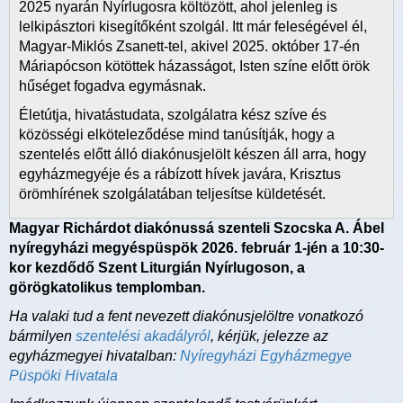
2025 nyarán Nyírlugosra költözött, ahol jelenleg is
lelkipásztori kisegítőként szolgál. Itt már feleségével él,
Magyar-Miklós Zsanett-tel, akivel 2025. október 17-én
Máriapócson kötöttek házasságot, Isten színe előtt örök
hűséget fogadva egymásnak.
Életútja, hivatástudata, szolgálatra kész szíve és
közösségi elköteleződése mind tanúsítják, hogy a
szentelés előtt álló diakónusjelölt készen áll arra, hogy
egyházmegyéje és a rábízott hívek javára, Krisztus
örömhírének szolgálatában teljesítse küldetését.
Magyar Richárdot diakónussá szenteli Szocska A. Ábel
nyíregyházi megyéspüspök 2026. február 1-jén a 10:30-
kor kezdődő Szent Liturgián Nyírlugoson, a
görögkatolikus templomban.
Ha valaki tud a fent nevezett diakónusjelöltre vonatkozó
bármilyen
szentelési akadályról
, kérjük, jelezze az
egyházmegyei hivatalban:
Nyíregyházi Egyházmegye
Püspöki Hivatala