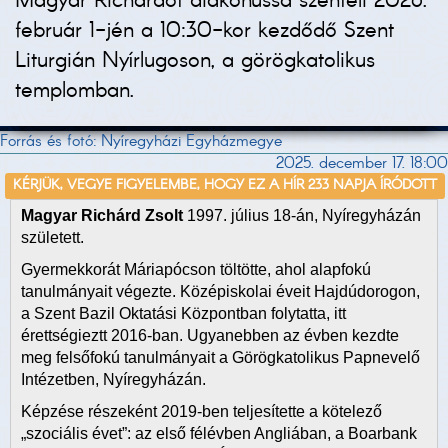
Magyar Richárdot diakónussá szenteli 2026.
február 1-jén a 10:30-kor kezdődő Szent
Liturgián Nyírlugoson, a görögkatolikus
templomban.
Forrás és fotó: Nyíregyházi Egyházmegye
2025. december 17. 18:00
KÉRJÜK, VEGYE FIGYELEMBE, HOGY EZ A HÍR 233 NAPJA ÍRÓDOTT
Magyar Richárd Zsolt
1997. július 18-án, Nyíregyházán
született.
Gyermekkorát Máriapócson töltötte, ahol alapfokú
tanulmányait végezte. Középiskolai éveit Hajdúdorogon,
a Szent Bazil Oktatási Központban folytatta, itt
érettségieztt 2016-ban. Ugyanebben az évben kezdte
meg felsőfokú tanulmányait a Görögkatolikus Papnevelő
Intézetben, Nyíregyházán.
Képzése részeként 2019-ben teljesítette a kötelező
„szociális évet”: az első félévben Angliában, a Boarbank