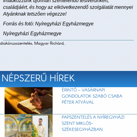
Imádkozzunk újonnan szentelendő testvérünkért,
családjáért, és hogy az elkövetkezendő szolgálatát mennyei
Atyánknak tetszően végezze!
Forrás és fotó: Nyíregyházi Egyházmegye
Nyíregyházi Egyházmegye
diakónusszentelés, Magyar Richárd,
NÉPSZERŰ HÍREK
ÉRINTŐ – VASÁRNAPI
GONDOLATOK SZABÓ CSABA
PÉTER ATYÁVAL
PAPSZENTELÉS A NYÍREGYHÁZI
SZENT MIKLÓS-
SZÉKESEGYHÁZBAN