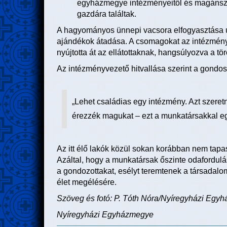
egyházmegye intézményeitől és magánsze
gazdára találtak.
A hagyományos ünnepi vacsora elfogyasztása u
ajándékok átadása. A csomagokat az intézmény
nyújtotta át az ellátottaknak, hangsúlyozva a tö
Az intézményvezető hitvallása szerint a gondos
„Lehet családias egy intézmény. Azt szeret
érezzék magukat – ezt a munkatársakkal egy
Az itt élő lakók közül sokan korábban nem tapas
Azáltal, hogy a munkatársak őszinte odafordul
a gondozottakat, esélyt teremtenek a társadalo
élet megélésére.
Szöveg és fotó: P. Tóth Nóra/Nyíregyházi Egy
Nyíregyházi Egyházmegye