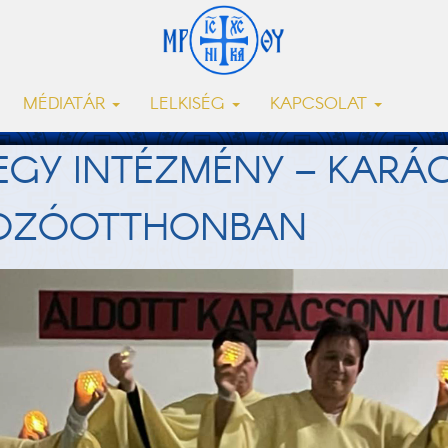
MÉDIATÁR
LELKISÉG
KAPCSOLAT
 EGY INTÉZMÉNY – KARÁ
DOZÓOTTHONBAN