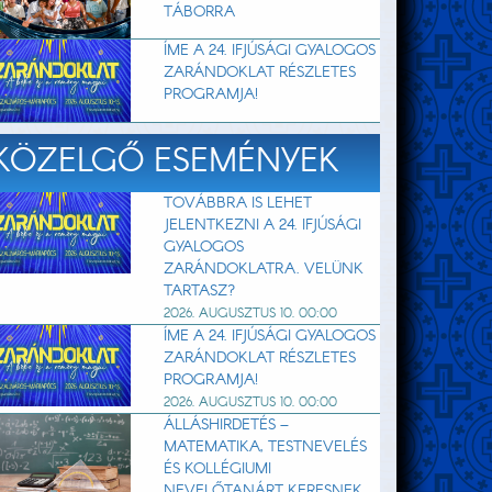
TÁBORRA
ÍME A 24. IFJÚSÁGI GYALOGOS
ZARÁNDOKLAT RÉSZLETES
PROGRAMJA!
KÖZELGŐ ESEMÉNYEK
TOVÁBBRA IS LEHET
JELENTKEZNI A 24. IFJÚSÁGI
GYALOGOS
ZARÁNDOKLATRA. VELÜNK
TARTASZ?
2026. AUGUSZTUS 10. 00:00
ÍME A 24. IFJÚSÁGI GYALOGOS
ZARÁNDOKLAT RÉSZLETES
PROGRAMJA!
2026. AUGUSZTUS 10. 00:00
ÁLLÁSHIRDETÉS –
MATEMATIKA, TESTNEVELÉS
ÉS KOLLÉGIUMI
NEVELŐTANÁRT KERESNEK