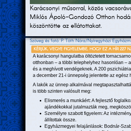
Karácsonyi műsorral, közös vacsoráv
Miklós Ápoló-Gondozó Otthon hodászi
köszöntötte az ellátottakat.
Szöveg és fotó: P. Tóth Nóra/Nyíregyházi Egyház
KÉRJÜK, VEGYE FIGYELEMBE, HOGY EZ A HÍR 227 
A karácsonyi hangulatba öltöztetett tornacsarno
otthonban – a többi telephelyhez hasonlóan – 
és a meghívott vendégeknek. A 200 pszichiátri
a december 21-i ünnepség jelentette az egész hé
A lakók az ünnep alkalmával megtapasztalhattá
is több szinten valósult meg:
Elismerés a munkáért: A fejlesztő foglal
ajándékokkal jutalmazták meg, megköszön
Személyre szabott figyelem: Az intézmén
állítottak össze.
Egyházmegyei felajánlások: Bodnár-Szab