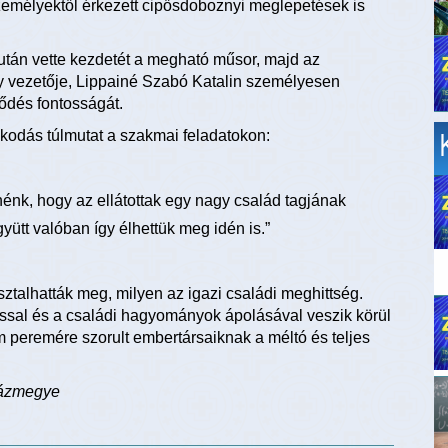
mélyektől érkezett cipősdoboznyi meglepetések is
tán vette kezdetét a megható műsor, majd az
 vezetője, Lippainé Szabó Katalin személyesen
rődés fontosságát.
kodás túlmutat a szakmai feladatokon:
nénk, hogy az ellátottak egy nagy család tagjának
ütt valóban így élhettük meg idén is.”
ztalhatták meg, milyen az igazi családi meghittség.
ással és a családi hagyományok ápolásával veszik körül
m peremére szorult embertársaiknak a méltó és teljes
házmegye