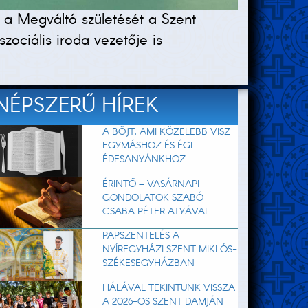
 a Megváltó születését a Szent
ociális iroda vezetője is
NÉPSZERŰ HÍREK
A BÖJT, AMI KÖZELEBB VISZ
EGYMÁSHOZ ÉS ÉGI
ÉDESANYÁNKHOZ
ÉRINTŐ – VASÁRNAPI
GONDOLATOK SZABÓ
CSABA PÉTER ATYÁVAL
PAPSZENTELÉS A
NYÍREGYHÁZI SZENT MIKLÓS-
SZÉKESEGYHÁZBAN
HÁLÁVAL TEKINTÜNK VISSZA
A 2026-OS SZENT DAMJÁN