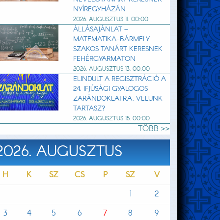
NYÍREGYHÁZÁN
2026. AUGUSZTUS 11. 00:00
ÁLLÁSAJÁNLAT –
MATEMATIKA-BÁRMELY
SZAKOS TANÁRT KERESNEK
FEHÉRGYARMATON
2026. AUGUSZTUS 13. 00:00
ELINDULT A REGISZTRÁCIÓ A
24. IFJÚSÁGI GYALOGOS
ZARÁNDOKLATRA. VELÜNK
TARTASZ?
2026. AUGUSZTUS 15. 00:00
TÖBB >>
2026. AUGUSZTUS
H
K
SZ
CS
P
SZ
V
1
2
3
4
5
6
7
8
9