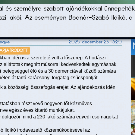
al és személyre szabott ajándékokkal ünnepelték
 lakói. Az eseményen Bodnár-Szabó Ildikó, a sz
megye
2025. december 23. 16:20
NAPJA ÍRÓDOTT
kban idén is a szereteté volt a főszerep. A hodászi
az ellátottak meghitt műsorral kedveskedtek egymásnak
ai betegséggel élő és a 30 demenciával küzdő számára
ten át tartó karácsonyi forgatag csúcspontját.
k a közösségi összefogás erejét. Az ajándékozás idén
koztatásban részt vevő negyven főt kézműves
ve egész éves kitartó munkájukat.
y dolgozói mind a 230 lakó számára egyedi csomagokat
ó Ildikó irodavezető közreműködésével az