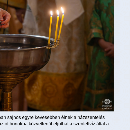
kban sajnos egyre kevesebben élnek a házszentelés
 otthonokba közvetlenül eljuthat a szenteltvíz által a