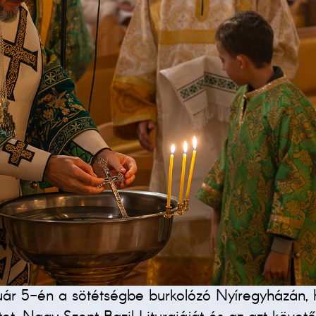
anuár 5-én a sötétségbe burkolózó Nyíregyházán,