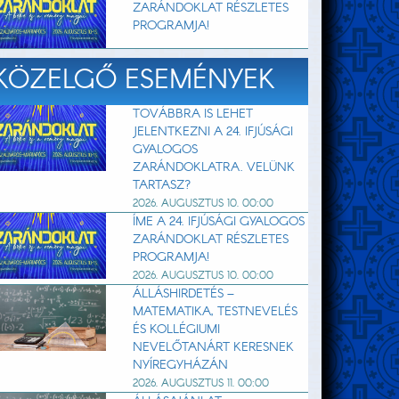
ZARÁNDOKLAT RÉSZLETES
PROGRAMJA!
KÖZELGŐ ESEMÉNYEK
TOVÁBBRA IS LEHET
JELENTKEZNI A 24. IFJÚSÁGI
GYALOGOS
ZARÁNDOKLATRA. VELÜNK
TARTASZ?
2026. AUGUSZTUS 10. 00:00
ÍME A 24. IFJÚSÁGI GYALOGOS
ZARÁNDOKLAT RÉSZLETES
PROGRAMJA!
2026. AUGUSZTUS 10. 00:00
ÁLLÁSHIRDETÉS –
MATEMATIKA, TESTNEVELÉS
ÉS KOLLÉGIUMI
NEVELŐTANÁRT KERESNEK
NYÍREGYHÁZÁN
2026. AUGUSZTUS 11. 00:00