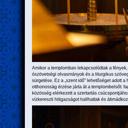
Amikor a templomban lekapcsolódtak a fények, a
ószövetségi olvasmányok és a liturgikus szöve
sürgetése. Ez a „szent idő” lehetőséget adott 
otthonosság érzése járta át a templombelsőt: f
közösség elérkezett a szertartás csúcspontjáho
vízkereszti hitigazságot hallhattak és átimádkoz