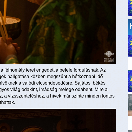
 félhomály teret engedett a befelé fordulásnak. Az
gek hallgatása közben megszűnt a hétköznapi idő
a hívőknek a valódi elcsendesedésre. Sajátos, békés
agyos világ odakint, imádság melege odabent. Mire a
z, a vízsszenteléshez, a hívek már szinte minden fontos
thattak.