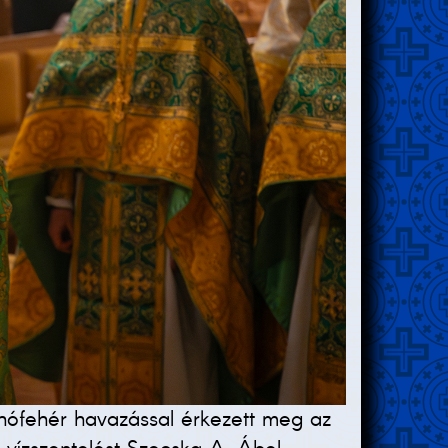
 hófehér havazással érkezett meg az