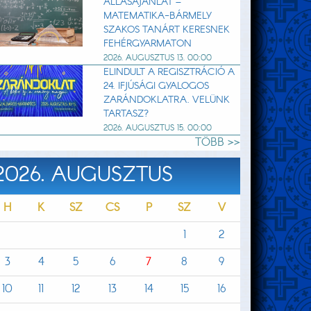
ÁLLÁSAJÁNLAT –
MATEMATIKA-BÁRMELY
SZAKOS TANÁRT KERESNEK
FEHÉRGYARMATON
2026. AUGUSZTUS 13. 00:00
ELINDULT A REGISZTRÁCIÓ A
24. IFJÚSÁGI GYALOGOS
ZARÁNDOKLATRA. VELÜNK
TARTASZ?
2026. AUGUSZTUS 15. 00:00
TÖBB >>
2026. AUGUSZTUS
H
K
SZ
CS
P
SZ
V
1
2
3
4
5
6
7
8
9
10
11
12
13
14
15
16