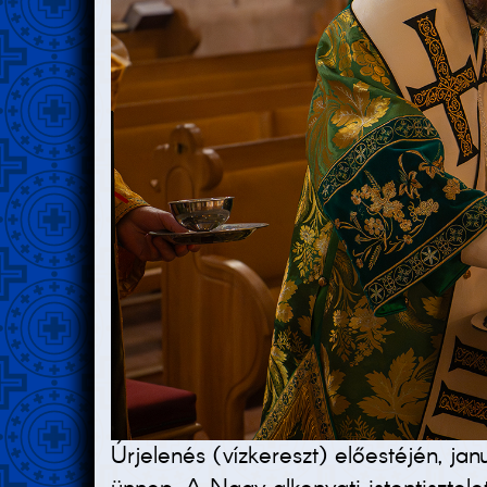
Úrjelenés (vízkereszt) előestéjén, j