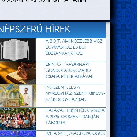
ő vízszentelést Szocska A. Ábel
NÉPSZERŰ HÍREK
A BÖJT, AMI KÖZELEBB VISZ
EGYMÁSHOZ ÉS ÉGI
ÉDESANYÁNKHOZ
ÉRINTŐ – VASÁRNAPI
GONDOLATOK SZABÓ
CSABA PÉTER ATYÁVAL
PAPSZENTELÉS A
NYÍREGYHÁZI SZENT MIKLÓS-
SZÉKESEGYHÁZBAN
HÁLÁVAL TEKINTÜNK VISSZA
A 2026-OS SZENT DAMJÁN
TÁBORRA
ÍME A 24. IFJÚSÁGI GYALOGOS