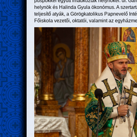
püspökkel együtt imádkoztak helynökei: dr. Gá
helynök és Halinda Gyula ökonómus. A szertar
teljesítő atyák, a Görögkatolikus Papnevelő In
Főiskola vezetői, oktatói, valamint az egyházme