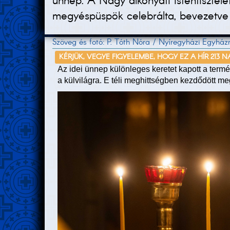
ünnep. A Nagy alkonyati istentisztele
megyéspüspök celebrálta, bevezetve a 
Szöveg és fotó: P. Tóth Nóra / Nyíregyházi Egyhá
KÉRJÜK, VEGYE FIGYELEMBE, HOGY EZ A HÍR 213 N
Az idei ünnep különleges keretet kapott a termés
a külvilágra. E téli meghittségben kezdődött m