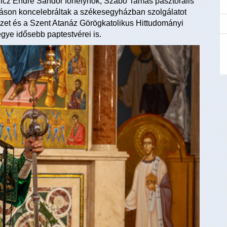
nicz Endre Sándor főhelynök, Szabó Tamás pasztorális
táson koncelebráltak a székesegyházban szolgálatot
tézet és a Szent Atanáz Görögkatolikus Hittudományi
gye idősebb paptestvérei is.