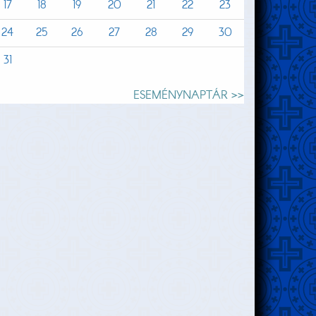
17
18
19
20
21
22
23
24
25
26
27
28
29
30
31
ESEMÉNYNAPTÁR >>