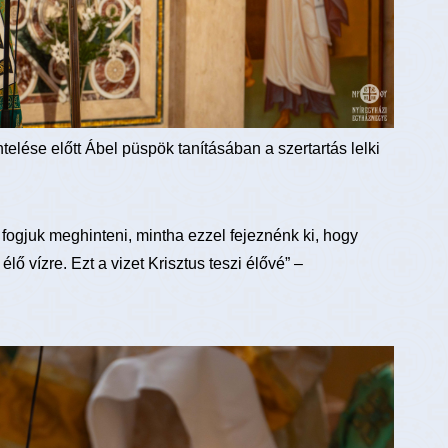
elése előtt Ábel püspök tanításában a szertartás lelki
t fogjuk meghinteni, mintha ezzel fejeznénk ki, hogy
 vízre. Ezt a vizet Krisztus teszi élővé” –