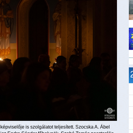
épviselője is szolgálatot teljesített. Szocska A. Ábel