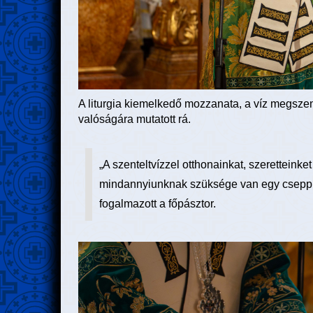
A liturgia kiemelkedő mozzanata, a víz megszent
valóságára mutatott rá.
„A szenteltvízzel otthonainkat, szeretteinke
mindannyiunknak szüksége van egy csepp élő
fogalmazott a főpásztor.