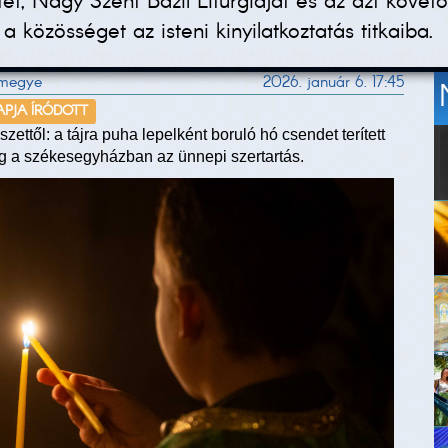
tet, Nagy Szent Bazil Liturgiáját és az azt követ
közösséget az isteni kinyilatkoztatás titkaiba.
zmegye
2026. január 6. 17:45
APJA ÍRÓDOTT
zettől: a tájra puha lepelként boruló hó csendet terített
eg a székesegyházban az ünnepi szertartás.