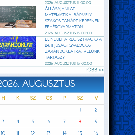
2026. AUGUSZTUS 11. 00:00
ÁLLÁSAJÁNLAT –
MATEMATIKA-BÁRMELY
SZAKOS TANÁRT KERESNEK
FEHÉRGYARMATON
2026. AUGUSZTUS 13. 00:00
ELINDULT A REGISZTRÁCIÓ A
24. IFJÚSÁGI GYALOGOS
ZARÁNDOKLATRA. VELÜNK
TARTASZ?
2026. AUGUSZTUS 15. 00:00
TÖBB >>
2026. AUGUSZTUS
H
K
SZ
CS
P
SZ
V
1
2
3
4
5
6
7
8
9
10
11
12
13
14
15
16