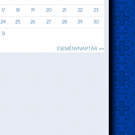
17
18
19
20
21
22
23
24
25
26
27
28
29
30
31
ESEMÉNYNAPTÁR >>