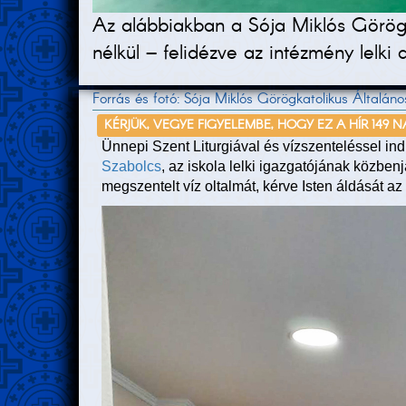
Az alábbiakban a Sója Miklós Görögka
nélkül – felidézve az intézmény lelki 
Forrás és fotó: Sója Miklós Görögkatolikus Általán
KÉRJÜK, VEGYE FIGYELEMBE, HOGY EZ A HÍR 149 
Ünnepi Szent Liturgiával és vízszenteléssel i
Szabolcs
, az iskola lelki igazgatójának közbe
megszentelt víz oltalmát, kérve Isten áldását az