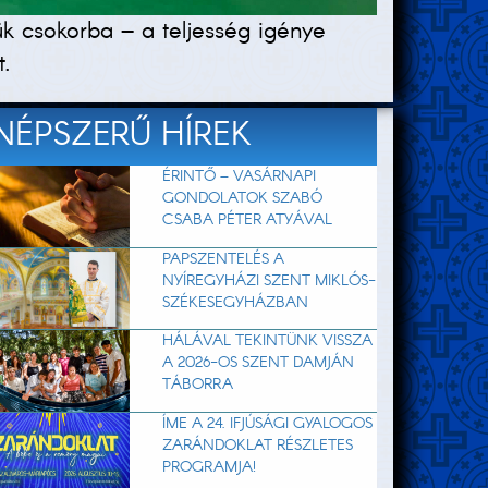
ük csokorba – a teljesség igénye
t.
NÉPSZERŰ HÍREK
ÉRINTŐ – VASÁRNAPI
GONDOLATOK SZABÓ
CSABA PÉTER ATYÁVAL
PAPSZENTELÉS A
NYÍREGYHÁZI SZENT MIKLÓS-
SZÉKESEGYHÁZBAN
HÁLÁVAL TEKINTÜNK VISSZA
A 2026-OS SZENT DAMJÁN
TÁBORRA
ÍME A 24. IFJÚSÁGI GYALOGOS
ZARÁNDOKLAT RÉSZLETES
PROGRAMJA!