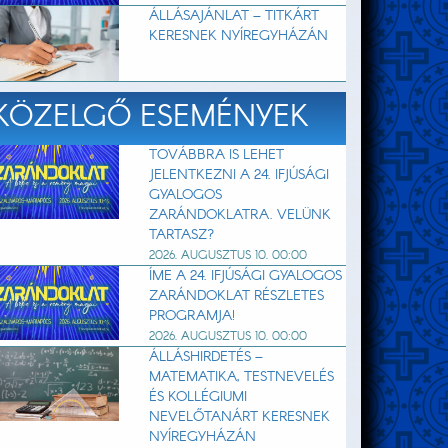
ÁLLÁSAJÁNLAT – TITKÁRT
KERESNEK NYÍREGYHÁZÁN
KÖZELGŐ ESEMÉNYEK
TOVÁBBRA IS LEHET
JELENTKEZNI A 24. IFJÚSÁGI
GYALOGOS
ZARÁNDOKLATRA. VELÜNK
TARTASZ?
2026. AUGUSZTUS 10. 00:00
ÍME A 24. IFJÚSÁGI GYALOGOS
ZARÁNDOKLAT RÉSZLETES
PROGRAMJA!
2026. AUGUSZTUS 10. 00:00
ÁLLÁSHIRDETÉS –
MATEMATIKA, TESTNEVELÉS
ÉS KOLLÉGIUMI
NEVELŐTANÁRT KERESNEK
NYÍREGYHÁZÁN