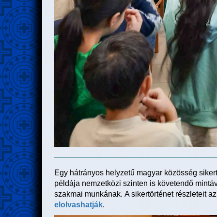
Egy hátrányos helyzetű magyar közösség siker
példája nemzetközi szinten is követendő mintává
szakmai munkának. A sikertörténet részleteit a
elolvashatják
.