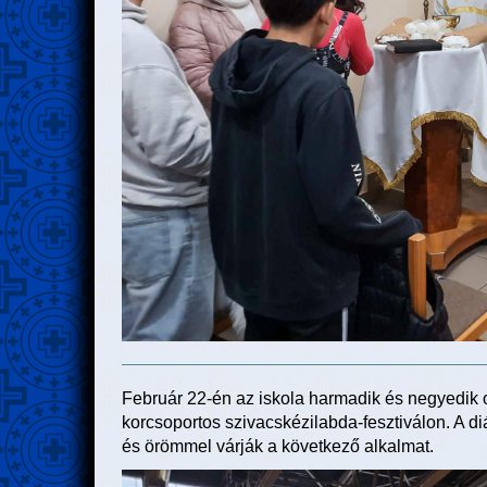
Február 22-én az iskola harmadik és negyedik os
korcsoportos szivacskézilabda-fesztiválon. A d
és örömmel várják a következő alkalmat.