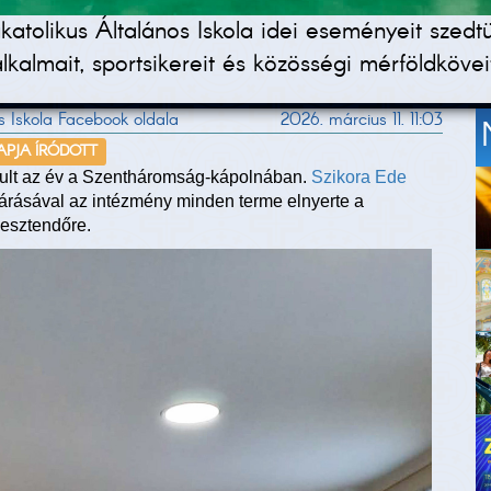
tolikus Általános Iskola idei eseményeit szedt
alkalmait, sportsikereit és közösségi mérföldkövei
os Iskola Facebook oldala
2026. március 11. 11:03
NAPJA ÍRÓDOTT
ndult az év a Szentháromság-kápolnában.
Szikora Ede
njárásával az intézmény minden terme elnyerte a
 esztendőre.