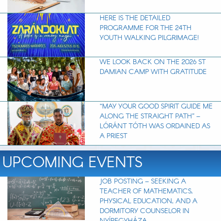
HERE IS THE DETAILED
PROGRAMME FOR THE 24TH
YOUTH WALKING PILGRIMAGE!
WE LOOK BACK ON THE 2026 ST
DAMIAN CAMP WITH GRATITUDE
“MAY YOUR GOOD SPIRIT GUIDE ME
ALONG THE STRAIGHT PATH” –
LÓRÁNT TÓTH WAS ORDAINED AS
A PRIEST
UPCOMING EVENTS
JOB POSTING – SEEKING A
TEACHER OF MATHEMATICS,
PHYSICAL EDUCATION, AND A
DORMITORY COUNSELOR IN
NYÍREGYHÁZA