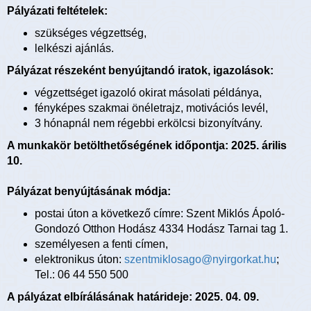
Pályázati feltételek:
szükséges végzettség,
lelkészi ajánlás.
Pályázat részeként benyújtandó iratok, igazolások:
végzettséget igazoló okirat másolati példánya,
fényképes szakmai önéletrajz, motivációs levél,
3 hónapnál nem régebbi erkölcsi bizonyítvány.
A munkakör betölthetőségének időpontja: 2025. árilis
10.
Pályázat benyújtásának módja:
postai úton a következő címre: Szent Miklós Ápoló-
Gondozó Otthon Hodász 4334 Hodász Tarnai tag 1.
személyesen a fenti címen,
elektronikus úton:
szentmiklosago@nyirgorkat.hu
;
Tel.: 06 44 550 500
A pályázat elbírálásának határideje: 2025. 04. 09.