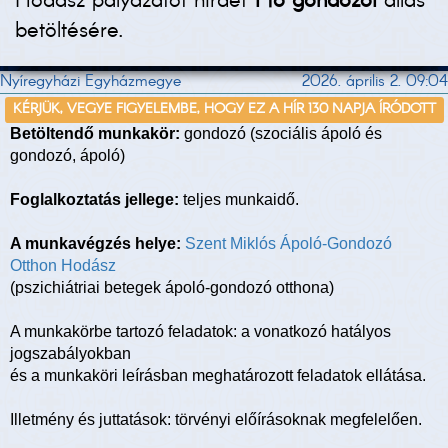
Hodász pályázatot hirdet
1 fő gondozói
állás
betöltésére.
Nyíregyházi Egyházmegye
2026. április 2. 09:04
KÉRJÜK, VEGYE FIGYELEMBE, HOGY EZ A HÍR 130 NAPJA ÍRÓDOTT
Betöltendő munkakör:
gondozó (szociális ápoló és
gondozó, ápoló)
Foglalkoztatás jellege:
teljes munkaidő.
A munkavégzés helye:
Szent Miklós Ápoló-Gondozó
Otthon Hodász
(pszichiátriai betegek ápoló-gondozó otthona)
A munkakörbe tartozó feladatok: a vonatkozó hatályos
jogszabályokban
és a munkaköri leírásban meghatározott feladatok ellátása.
Illetmény és juttatások: törvényi előírásoknak megfelelően.