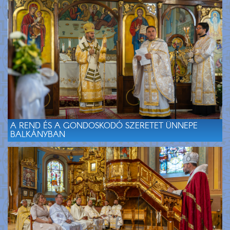
A REND ÉS A GONDOSKODÓ SZERETET ÜNNEPE
BALKÁNYBAN