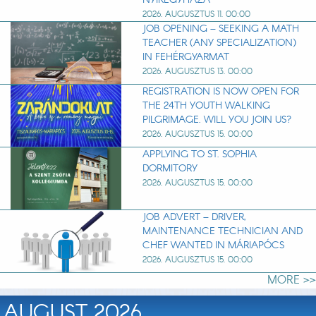
2026. AUGUSZTUS 11. 00:00
JOB OPENING – SEEKING A MATH
TEACHER (ANY SPECIALIZATION)
IN FEHÉRGYARMAT
2026. AUGUSZTUS 13. 00:00
REGISTRATION IS NOW OPEN FOR
THE 24TH YOUTH WALKING
PILGRIMAGE. WILL YOU JOIN US?
2026. AUGUSZTUS 15. 00:00
APPLYING TO ST. SOPHIA
DORMITORY
2026. AUGUSZTUS 15. 00:00
JOB ADVERT – DRIVER,
MAINTENANCE TECHNICIAN AND
CHEF WANTED IN MÁRIAPÓCS
2026. AUGUSZTUS 15. 00:00
MORE >>
AUGUST 2026