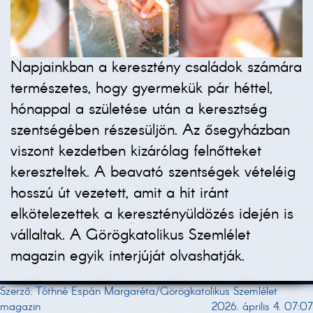
Napjainkban a keresztény családok számára
természetes, hogy gyermekük pár héttel,
hónappal a születése után a keresztség
szentségében részesüljön. Az ősegyházban
viszont kezdetben kizárólag felnőtteket
kereszteltek. A beavató szentségek vételéig
hosszú út vezetett, amit a hit iránt
elkötelezettek a keresztényüldözés idején is
vállaltak. A Görögkatolikus Szemlélet
magazin egyik interjúját olvashatják.
Szerző: Tóthné Espán Margaréta/Görögkatolikus Szemlélet
magazin
2026. április 4. 07:07