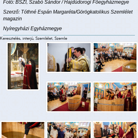
Fotó: BSZI, Szabó Sándor / Hajdúdorogi Főegyházmegye
Szerző: Tóthné Espán Margaréta/Görögkatolikus Szemlélet
magazin
Nyíregyházi Egyházmegye
Keresztelés, interjú, Szemlélet, Szemle