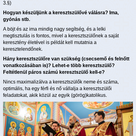
3.§)
Hogyan készüljünk a keresztszülővé válásra? Ima,
gyónás stb.
A böjt és az ima mindig nagy segítség, és a lelki
megtisztulás is fontos, mivel a keresztszülőnek a saját
keresztény életével is példát kell mutatnia a
keresztelendőnek.
Hány keresztszülőre van szükség (csecsemő és felnőtt
vonatkozásában is)? Lehet-e több keresztszülő?
Feltétlenül páros számú keresztszülő kell-e?
Nincs maximalizálva a keresztszülők neme és száma,
optimális, ha egy férfi és nő vállalja a keresztszülői
feladatokat, akik közül az egyik (görög)katolikus.