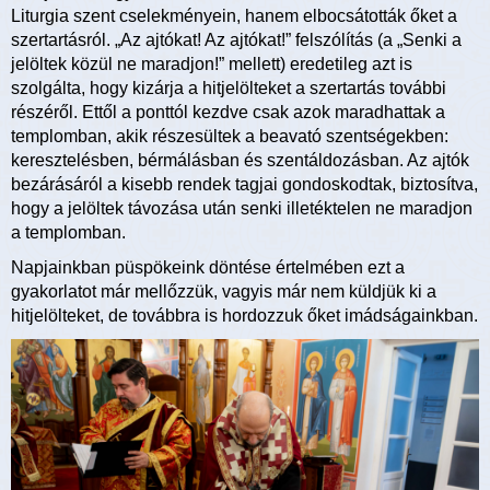
Liturgia szent cselekményein, hanem elbocsátották őket a
szertartásról. „Az ajtókat! Az ajtókat!” felszólítás (a „Senki a
jelöltek közül ne maradjon!” mellett) eredetileg azt is
szolgálta, hogy kizárja a hitjelölteket a szertartás további
részéről. Ettől a ponttól kezdve csak azok maradhattak a
templomban, akik részesültek a beavató szentségekben:
keresztelésben, bérmálásban és szentáldozásban. Az ajtók
bezárásáról a kisebb rendek tagjai gondoskodtak, biztosítva,
hogy a jelöltek távozása után senki illetéktelen ne maradjon
a templomban.
Napjainkban püspökeink döntése értelmében ezt a
gyakorlatot már mellőzzük, vagyis már nem küldjük ki a
hitjelölteket, de továbbra is hordozzuk őket imádságainkban.