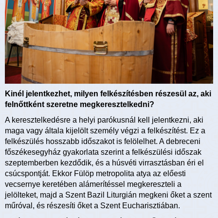
Kinél jelentkezhet, milyen felkészítésben részesül az, aki
felnőttként szeretne megkeresztelkedni?
A keresztelkedésre a helyi parókusnál kell jelentkezni, aki
maga vagy általa kijelölt személy végzi a felkészítést. Ez a
felkészülés hosszabb időszakot is felölelhet. A debreceni
főszékesegyház gyakorlata szerint a felkészülési időszak
szeptemberben kezdődik, és a húsvéti virrasztásban éri el
csúcspontját. Ekkor Fülöp metropolita atya az előesti
vecsernye keretében alámerítéssel megkereszteli a
jelölteket, majd a Szent Bazil Liturgián megkeni őket a szent
műróval, és részesíti őket a Szent Eucharisztiában.