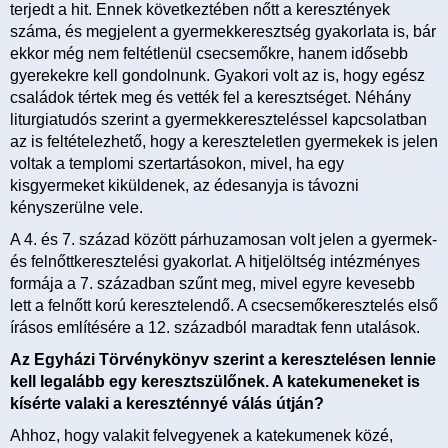
terjedt a hit. Ennek következtében nőtt a keresztények
száma, és megjelent a gyermekkeresztség gyakorlata is, bár
ekkor még nem feltétlenül csecsemőkre, hanem idősebb
gyerekekre kell gondolnunk. Gyakori volt az is, hogy egész
családok tértek meg és vették fel a keresztséget. Néhány
liturgiatudós szerint a gyermekkereszteléssel kapcsolatban
az is feltételezhető, hogy a kereszteletlen gyermekek is jelen
voltak a templomi szertartásokon, mivel, ha egy
kisgyermeket kiküldenek, az édesanyja is távozni
kényszerülne vele.
A 4. és 7. század között párhuzamosan volt jelen a gyermek-
és felnőttkeresztelési gyakorlat. A hitjelöltség intézményes
formája a 7. században szűnt meg, mivel egyre kevesebb
lett a felnőtt korú keresztelendő. A csecsemőkeresztelés első
írásos említésére a 12. századból maradtak fenn utalások.
Az Egyházi Törvénykönyv szerint a keresztelésen lennie
kell legalább egy keresztszülőnek. A katekumeneket is
kísérte valaki a kereszténnyé válás útján?
Ahhoz, hogy valakit felvegyenek a katekumenek közé,