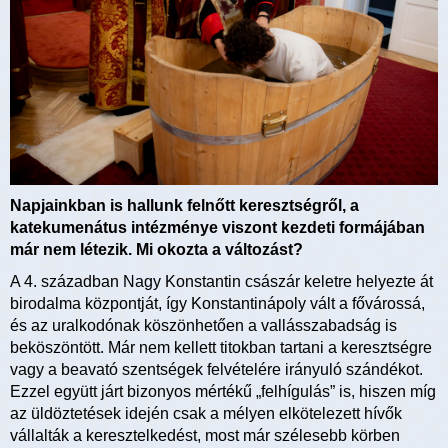
Napjainkban is hallunk felnőtt keresztségről, a
katekumenátus intézménye viszont kezdeti formájában
már nem létezik. Mi okozta a változást?
A 4. században Nagy Konstantin császár keletre helyezte át
birodalma központját, így Konstantinápoly vált a fővárossá,
és az uralkodónak köszönhetően a vallásszabadság is
beköszöntött. Már nem kellett titokban tartani a keresztségre
vagy a beavató szentségek felvételére irányuló szándékot.
Ezzel együtt járt bizonyos mértékű „felhígulás” is, hiszen míg
az üldöztetések idején csak a mélyen elkötelezett hívők
vállalták a keresztelkedést, most már szélesebb körben