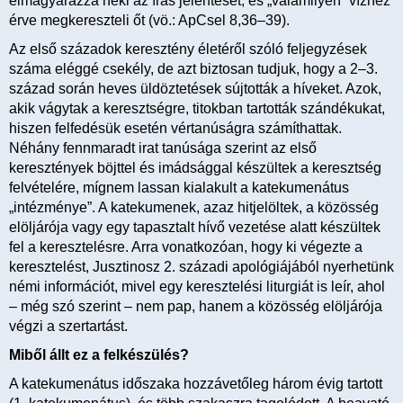
elmagyarázza neki az írás jelentését, és „valamilyen” vízhez
érve megkereszteli őt (vö.: ApCsel 8,36–39).
Az első századok keresztény életéről szóló feljegyzések
száma eléggé csekély, de azt biztosan tudjuk, hogy a 2–3.
század során heves üldöztetések sújtották a híveket. Azok,
akik vágytak a keresztségre, titokban tartották szándékukat,
hiszen felfedésük esetén vértanúságra számíthattak.
Néhány fennmaradt irat tanúsága szerint az első
keresztények böjttel és imádsággal készültek a keresztség
felvételére, mígnem lassan kialakult a katekumenátus
„intézménye”. A katekumenek, azaz hitjelöltek, a közösség
elöljárója vagy egy tapasztalt hívő vezetése alatt készültek
fel a keresztelésre. Arra vonatkozóan, hogy ki végezte a
keresztelést, Jusztinosz 2. századi apológiájából nyerhetünk
némi információt, mivel egy keresztelési liturgiát is leír, ahol
– még szó szerint – nem pap, hanem a közösség elöljárója
végzi a szertartást.
Miből állt ez a felkészülés?
A katekumenátus időszaka hozzávetőleg három évig tartott