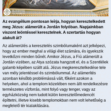
Az evangélium pontosan leírja, hogyan keresztelkedett
meg Jézus: alámerült a Jordán folyóban. Napjainkban
viszont leöntéssel keresztelnek. A szertartás hogyan
alakult át?
Az alámerülés a keresztelés szimbólumaként azt jelképezi,
hogy az ember meghal a világi élet számára, és igyekszik
levetkőzni minden bűnét. Amikor Jézus, a Fiú alámerült a
Jordán vizében, az Atya szózata hangzott el, és a Szentlélek
galamb képében szállt alá. Jézus megkeresztelkedése tele
van mély jelentéssel és szimbólummal. Az alámerítés
azonban később problémássá vált, főként azokon a
helyeken, ahol a templom közelében nem állt rendelkezésre
természetes vízforrás, mint folyó vagy tenger, vagy az
egyházközség nem tudott külön keresztelőmedencét
építtetni, illetve kisebb templomokban nem volt lehetőség a
megfelelő tér kialakítására.