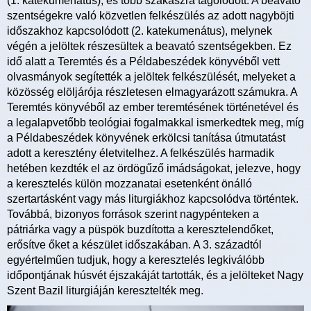
(1. katekumenátus), és több szakaszra tagolódott. A beavató
szentségekre való közvetlen felkészülés az adott nagyböjti
időszakhoz kapcsolódott (2. katekumenátus), melynek
végén a jelöltek részesültek a beavató szentségekben. Ez
idő alatt a Teremtés és a Példabeszédek könyvéből vett
olvasmányok segítették a jelöltek felkészülését, melyeket a
közösség elöljárója részletesen elmagyarázott számukra. A
Teremtés könyvéből az ember teremtésének történetével és
a legalapvetőbb teológiai fogalmakkal ismerkedtek meg, míg
a Példabeszédek könyvének erkölcsi tanítása útmutatást
adott a keresztény életvitelhez. A felkészülés harmadik
hetében kezdték el az ördögűző imádságokat, jelezve, hogy
a keresztelés külön mozzanatai esetenként önálló
szertartásként vagy más liturgiákhoz kapcsolódva történtek.
Továbbá, bizonyos források szerint nagypénteken a
pátriárka vagy a püspök buzdította a keresztelendőket,
erősítve őket a készület időszakában. A 3. századtól
egyértelműen tudjuk, hogy a keresztelés legkiválóbb
időpontjának húsvét éjszakáját tartották, és a jelölteket Nagy
Szent Bazil liturgiáján keresztelték meg.