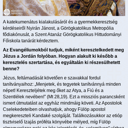
A katekumenátus kialakulásáról és a gyermekkeresztség
kérdéseiről Nyirán Jánost, a Görögkatolikus Metropólia
fődiakónusát, a Szent Atanáz Görögkatolikus Hittudományi
Főiskola tanárát kérdeztem.
Az Evangéliumokból tudjuk, miként keresztelkedett meg
Jézus a Jordán folyóban. Hogyan alakult ki később a
keresztelés szertartása, és egyáltalán ki részesülhetett
benne?
Jézus, feltámadását követően e szavakkal fordul
tanítványaihoz: „Menjetek, és tegyetek tanítvánnyá minden
népet! Kereszteljétek meg őket az Atya, a Fiú és a
Szentlélek nevében!” (Mt 28,19). Ezt a missziós parancsként
ismert útmutatást az egyház mindmáig követi. Az Apostolok
Cselekedeteiben olvashatjuk, ahogy Fülöp apostol
megkereszteli Kandaké szolgáját. Találkozásukkor az etióp
tisztviselő Izajás próféta könyvébe mélyed, míg Fülöp