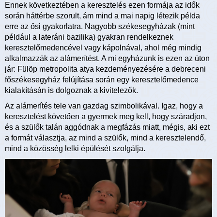
Ennek következtében a keresztelés ezen formája az idők
során háttérbe szorult, ám mind a mai napig létezik példa
erre az ősi gyakorlatra. Nagyobb székesegyházak (mint
például a lateráni bazilika) gyakran rendelkeznek
keresztelőmedencével vagy kápolnával, ahol még mindig
alkalmazzák az alámerítést. A mi egyházunk is ezen az úton
jár: Fülöp metropolita atya kezdeményezésére a debreceni
főszékesegyház felújítása során egy keresztelőmedence
kialakításán is dolgoznak a kivitelezők.
Az alámerítés tele van gazdag szimbolikával. Igaz, hogy a
keresztelést követően a gyermek meg kell, hogy száradjon,
és a szülők talán aggódnak a megfázás miatt, mégis, aki ezt
a formát választja, az mind a szülők, mind a keresztelendő,
mind a közösség lelki épülését szolgálja.