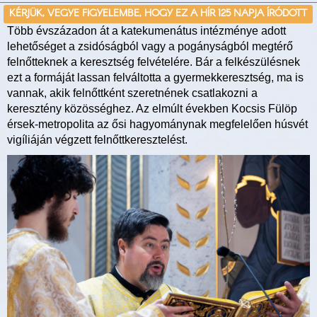
KÉRJÜK, VEGYE FIGYELEMBE, HOGY EZ A HÍR 125 NAPJA ÍRÓDOTT
Több évszázadon át a katekumenátus intézménye adott
lehetőséget a zsidóságból vagy a pogányságból megtérő
felnőtteknek a keresztség felvételére. Bár a felkészülésnek
ezt a formáját lassan felváltotta a gyermekkeresztség, ma is
vannak, akik felnőttként szeretnének csatlakozni a
keresztény közösséghez. Az elmúlt években Kocsis Fülöp
érsek-metropolita az ősi hagyománynak megfelelően húsvét
vigíliáján végzett felnőttkeresztelést.