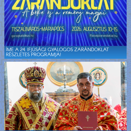
ÍME A 24. IFJÚSÁGI GYALOGOS ZARÁNDOKLAT
RÉSZLETES PROGRAMJA!