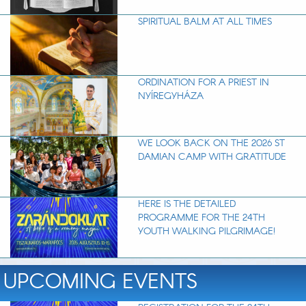
SPIRITUAL BALM AT ALL TIMES
ORDINATION FOR A PRIEST IN
NYÍREGYHÁZA
WE LOOK BACK ON THE 2026 ST
DAMIAN CAMP WITH GRATITUDE
HERE IS THE DETAILED
PROGRAMME FOR THE 24TH
YOUTH WALKING PILGRIMAGE!
UPCOMING EVENTS