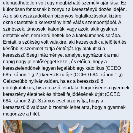
elengedhetetlen volt egy megbízható személy ajánlása. Ez
különösen fontosnak bizonyult a keresztényüldözés idején.
Az első évszázadokban bizonyos foglalkozásokat kizáró
oknak tartottak a keresztény hitté válás szempontjából. A
színészek, táncosok, katonák, vagy azok, akik gyakran
ontottak vért, nem kerülhettek be a katekumenek sorába.
Emiatt is szükség volt valakire, aki kezeskedik a jelöltért és
később is szemmel tartja életútját. Így alakult ki a
keresztszülőség intézménye, amelyet egyházunk a mai
napig nagy jelentőséggel kezel, és előírja, hogy a
keresztelendőnek legyen legalább egy katolikus (CCEO
685. kánon 1.§ 2.) keresztszülője (CCEO 684. kánon 1.§).
Célszerűbb nyilvánvalóan, ha ez a keresztszülő
görögkatolikus, hiszen az ő feladata, hogy kísérje a gyermek
keresztény életének és hitbeli fejlődésének útját (CCEO
684. kánon 2.§). Számos eset bizonyítja, hogy a
keresztszülő valóban biztosíték lehet arra, hogy a gyermek
megőrizze a hitét.