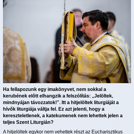
Ha fellapozunk egy imakönyvet, nem sokkal a
kerubének előtt elhangzik a felszólítás: „Jelöltek,
mindnyájan távozzatok!”. Itt a hitjelöltek liturgiáját a
hívők liturgiája váltja fel. Ez azt jelenti, hogy a
kereszteletlenek, a katekumenek nem lehettek jelen a
teljes Szent Liturgián?
A hitjelöltek egykor nem vehettek részt az Eucharisztikus