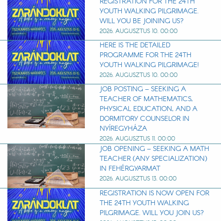
REGISTRATION FOR THE 24TH
YOUTH WALKING PILGRIMAGE.
WILL YOU BE JOINING US?
2026. AUGUSZTUS 10. 00:00
HERE IS THE DETAILED
PROGRAMME FOR THE 24TH
YOUTH WALKING PILGRIMAGE!
2026. AUGUSZTUS 10. 00:00
JOB POSTING – SEEKING A
TEACHER OF MATHEMATICS,
PHYSICAL EDUCATION, AND A
DORMITORY COUNSELOR IN
NYÍREGYHÁZA
2026. AUGUSZTUS 11. 00:00
JOB OPENING – SEEKING A MATH
TEACHER (ANY SPECIALIZATION)
IN FEHÉRGYARMAT
2026. AUGUSZTUS 13. 00:00
REGISTRATION IS NOW OPEN FOR
THE 24TH YOUTH WALKING
PILGRIMAGE. WILL YOU JOIN US?