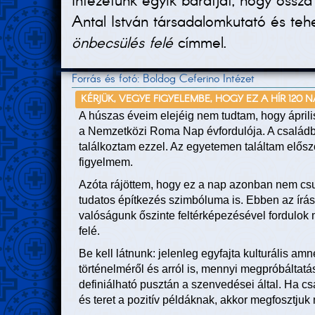
Intézetünk egyik barátját, hogy ossz
Antal István társadalomkutató és teh
önbecsülés felé
címmel.
Forrás és fotó: Boldog Ceferino Intézet
KÉRJÜK, VEGYE FIGYELEMBE, HOGY EZ A HÍR 120 
A húszas éveim elejéig nem tudtam, hogy április
a Nemzetközi Roma Nap évfordulója. A család
találkoztam ezzel. Az egyetemen találtam előszö
figyelmem.
Azóta rájöttem, hogy ez a nap azonban nem c
tudatos építkezés szimbóluma is. Ebben az írá
valóságunk őszinte feltérképezésével fordulok
felé.
Be kell látnunk: jelenleg egyfajta kulturális 
történelméről és arról is, mennyi megpróbálta
definiálható pusztán a szenvedései által. Ha c
és teret a pozitív példáknak, akkor megfosztjuk