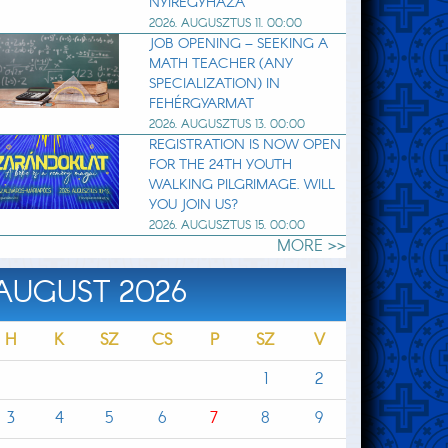
NYÍREGYHÁZA
2026. AUGUSZTUS 11. 00:00
JOB OPENING – SEEKING A
MATH TEACHER (ANY
SPECIALIZATION) IN
FEHÉRGYARMAT
2026. AUGUSZTUS 13. 00:00
REGISTRATION IS NOW OPEN
FOR THE 24TH YOUTH
WALKING PILGRIMAGE. WILL
YOU JOIN US?
2026. AUGUSZTUS 15. 00:00
MORE >>
AUGUST 2026
H
K
SZ
CS
P
SZ
V
1
2
3
4
5
6
7
8
9