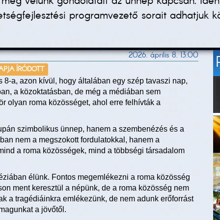
a meg velünk gondolatait az ünnep kapcsán. Idén 
etségfejlesztési programvezető sorait adhatjuk 
2026. április 8. 13:00
NAPJA ÍRÓDOTT
 8-a, azon kívül, hogy általában egy szép tavaszi nap,
ban, a közoktatásban, de még a médiában sem
r olyan roma közösséget, ahol erre felhívták a
supán szimbolikus ünnep, hanem a szembenézés és a
sban nem a megszokott fordulatokkal, hanem a
 mind a roma közösségek, mind a többségi társadalom
amnéziában élünk. Fontos megemlékezni a roma közösség
táson ment keresztül a népünk, de a roma közösség nem
sak a tragédiáinkra emlékezünk, de nem adunk erőforrást
 magunkat a jövőtől.