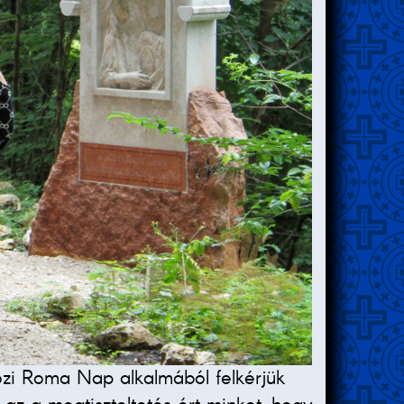
özi Roma Nap alkalmából felkérjük