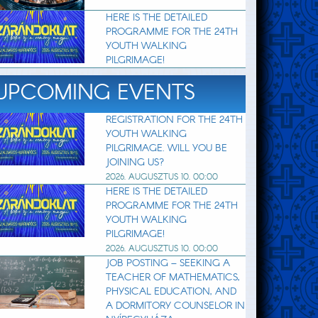
HERE IS THE DETAILED
PROGRAMME FOR THE 24TH
YOUTH WALKING
PILGRIMAGE!
UPCOMING EVENTS
REGISTRATION FOR THE 24TH
YOUTH WALKING
PILGRIMAGE. WILL YOU BE
JOINING US?
2026. AUGUSZTUS 10. 00:00
HERE IS THE DETAILED
PROGRAMME FOR THE 24TH
YOUTH WALKING
PILGRIMAGE!
2026. AUGUSZTUS 10. 00:00
JOB POSTING – SEEKING A
TEACHER OF MATHEMATICS,
PHYSICAL EDUCATION, AND
A DORMITORY COUNSELOR IN