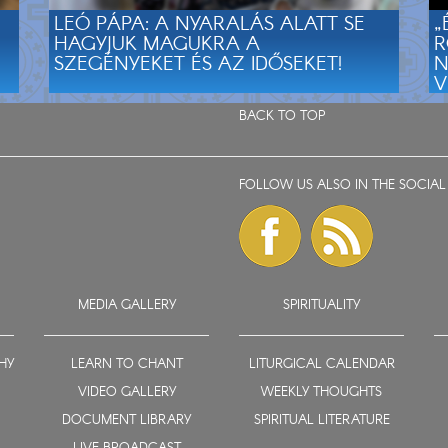
LEÓ PÁPA: A NYARALÁS ALATT SE
„
HAGYJUK MAGUKRA A
R
SZEGÉNYEKET ÉS AZ IDŐSEKET!
N
V
BACK TO TOP
FOLLOW US ALSO IN THE SOCIAL
MEDIA GALLERY
SPIRITUALITY
HY
LEARN TO CHANT
LITURGICAL CALENDAR
VIDEO GALLERY
WEEKLY THOUGHTS
DOCUMENT LIBRARY
SPIRITUAL LITERATURE