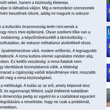
a múlt sebei, hanem a közösség életereje,
őképe is láthatóvá váljon. Míg a nemzetközi szervezetek
elvén beszélnek rólunk, addig mi magunk is sokszor
 a kulturális önazonosság terén nincsenek a
 hogy nincs mire építenünk. Olyan szellemi tőke van a
 irodalomig, a képzőművészettől a tánckultúráig –,
thatatlan, de sokszor méltatlanul alulértékelt része.
jraértelmezésre váró, modern erőforrás. A legnagyobb
tatkozik. A roma kultúra elemei sajnálatos módon alig,
ben. Ez kettős veszteség: a roma fiatalok nem
gy identitásuk bizonytalanná válik, a többségi
marad a cigányság valódi teljesítménye iránt, rosszabb
ítéli meg a roma közösségeket.
a méltóságé. A tudás az az erő, amely képessé tesz
ől, és egyenrangú félként, saját értékeink tudatában
lis dimenziója pedig az egyént és a családokat egyaránt
integrálására a nevelésbe, hogy ne csak a problémát,
yermekben.