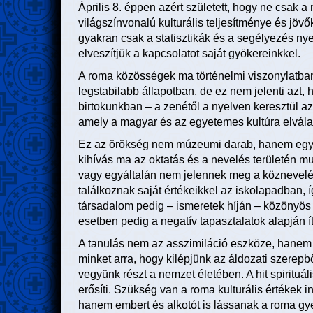
Április 8. éppen azért született, hogy ne csak 
világszínvonalú kulturális teljesítménye és jöv
gyakran csak a statisztikák és a segélyezés ny
elveszítjük a kapcsolatot saját gyökereinkkel.
A roma közösségek ma történelmi viszonylatban
legstabilabb állapotban, de ez nem jelenti azt,
birtokunkban – a zenétől a nyelven keresztül az
amely a magyar és az egyetemes kultúra elválasz
Ez az örökség nem múzeumi darab, hanem egy ú
kihívás ma az oktatás és a nevelés területén mu
vagy egyáltalán nem jelennek meg a köznevelés
találkoznak saját értékeikkel az iskolapadban, í
társadalom pedig – ismeretek híján – közönyös 
esetben pedig a negatív tapasztalatok alapján 
A tanulás nem az asszimiláció eszköze, hanem 
minket arra, hogy kilépjünk az áldozati szerepb
vegyünk részt a nemzet életében. A hit spirituá
erősíti. Szükség van a roma kulturális értékek 
hanem embert és alkotót is lássanak a roma g