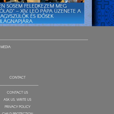
ÉN SOSEM FELEDKEZEM MEG
ÓLAD” – XIV. LEÓ PÁPA ÜZENETE A
AGYSZÜLŐK ÉS IDŐSEK
ILÁGNAPJÁRA
 MEDIA:
CONTACT
CONTACT US
ASK US, WRITE US
PRIVACY POLICY