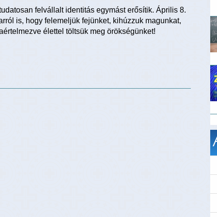
udatosan felvállalt identitás egymást erősítik. Április 8.
rról is, hogy felemeljük fejünket, kihúzzuk magunkat,
raértelmezve élettel töltsük meg örökségünket!