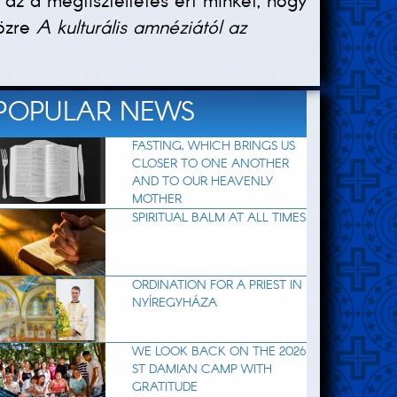
az a megtiszteltetés ért minket, hogy
közre
A kulturális amnéziától az
POPULAR NEWS
FASTING, WHICH BRINGS US
CLOSER TO ONE ANOTHER
AND TO OUR HEAVENLY
MOTHER
SPIRITUAL BALM AT ALL TIMES
ORDINATION FOR A PRIEST IN
NYÍREGYHÁZA
WE LOOK BACK ON THE 2026
ST DAMIAN CAMP WITH
GRATITUDE