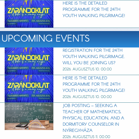
HERE IS THE DETAILED
PROGRAMME FOR THE 24TH
YOUTH WALKING PILGRIMAGE!
UPCOMING EVENTS
REGISTRATION FOR THE 24TH
YOUTH WALKING PILGRIMAGE.
WILL YOU BE JOINING US?
2026. AUGUSZTUS 10. 00:00
HERE IS THE DETAILED
PROGRAMME FOR THE 24TH
YOUTH WALKING PILGRIMAGE!
2026. AUGUSZTUS 10. 00:00
JOB POSTING – SEEKING A
TEACHER OF MATHEMATICS,
PHYSICAL EDUCATION, AND A
DORMITORY COUNSELOR IN
NYÍREGYHÁZA
2026. AUGUSZTUS 11. 00:00