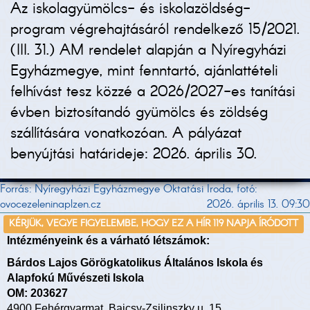
Az iskolagyümölcs- és iskolazöldség-
program végrehajtásáról rendelkező 15/2021.
(III. 31.) AM rendelet alapján a Nyíregyházi
Egyházmegye, mint fenntartó, ajánlattételi
felhívást tesz közzé a 2026/2027-es tanítási
évben biztosítandó gyümölcs és zöldség
szállítására vonatkozóan. A pályázat
benyújtási határideje: 2026. április 30.
Forrás: Nyíregyházi Egyházmegye Oktatási Iroda, fotó:
ovocezeleninaplzen.cz
2026. április 13. 09:30
KÉRJÜK, VEGYE FIGYELEMBE, HOGY EZ A HÍR 119 NAPJA ÍRÓDOTT
Intézményeink és a várható létszámok:
Bárdos Lajos Görögkatolikus Általános Iskola és
Alapfokú Művészeti Iskola
OM: 203627
4900 Fehérgyarmat, Bajcsy-Zsilinszky u. 15.