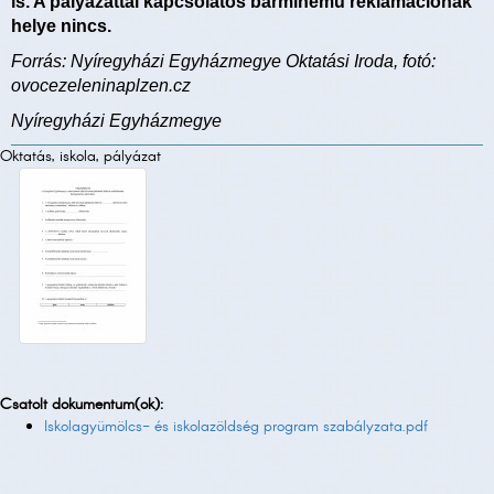
is. A pályázattal kapcsolatos bárminemű reklamációnak
helye nincs.
Forrás: Nyíregyházi Egyházmegye Oktatási Iroda, fotó:
ovocezeleninaplzen.cz
Nyíregyházi Egyházmegye
Oktatás, iskola, pályázat
Csatolt dokumentum(ok):
Iskolagyümölcs- és iskolazöldség program szabályzata.pdf