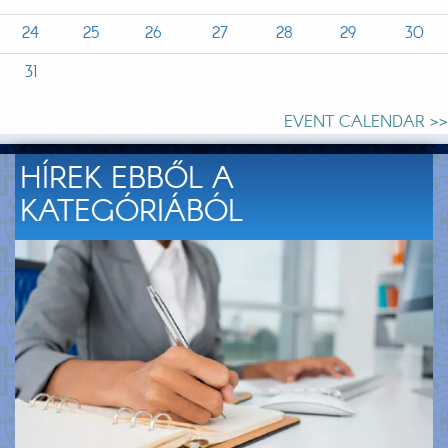
24
25
26
27
28
29
30
31
EVENT CALENDAR >>
HÍREK EBBŐL A
KATEGÓRIÁBÓL