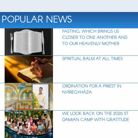
POPULAR NEWS
FASTING, WHICH BRINGS US
CLOSER TO ONE ANOTHER AND
TO OUR HEAVENLY MOTHER
SPIRITUAL BALM AT ALL TIMES
ORDINATION FOR A PRIEST IN
NYÍREGYHÁZA
WE LOOK BACK ON THE 2026 ST
DAMIAN CAMP WITH GRATITUDE