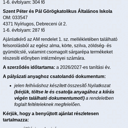
1-6. évfolyam: 304 fő
Szent Péter és Pál Görögkatolikus Általános Iskola
OM: 033547
4371 Nyírlugos, Debreceni út 2.
1-6. évfolyam: 287 fő
Ajánlatkérő az AM rendelet 1. sz. mellékletében található
felsorolásból az egész alma, körte, szilva, zöldség- és
gyümölcslé, valamint csomagolt sárgarépa termékeket
részesíti előnyben intézményei számára.
A szerződés időtartama:
a 2026/2027-es tanítási év.
A pályázati anyaghoz csatolandó dokumentum:
jelen felhíváshoz készített összesítő Nyilatkozat
(kérjük, töltse le és csatolja anyagához a kiírás
végén található dokumentumot!)
a rendeletben
foglalt feltételeknek megfelelően.
Kérjük, hogy a benyújtott ajánlat részletesen
tartalmazza: