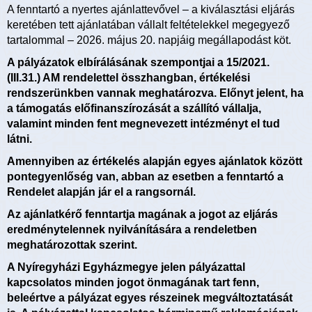
A fenntartó a nyertes ajánlattevővel – a kiválasztási eljárás
keretében tett ajánlatában vállalt feltételekkel megegyező
tartalommal – 2026. május 20. napjáig megállapodást köt.
A pályázatok elbírálásának szempontjai a 15/2021.
(III.31.) AM rendelettel összhangban, értékelési
rendszerünkben vannak meghatározva. Előnyt jelent, ha
a támogatás előfinanszírozását a szállító vállalja,
valamint minden fent megnevezett intézményt el tud
látni.
Amennyiben az értékelés alapján egyes ajánlatok között
pontegyenlőség van, abban az esetben a fenntartó a
Rendelet alapján jár el a rangsornál.
Az ajánlatkérő fenntartja magának a jogot az eljárás
eredménytelennek nyilvánítására a rendeletben
meghatározottak szerint.
A Nyíregyházi Egyházmegye jelen pályázattal
kapcsolatos minden jogot önmagának tart fenn,
beleértve a pályázat egyes részeinek megváltoztatását