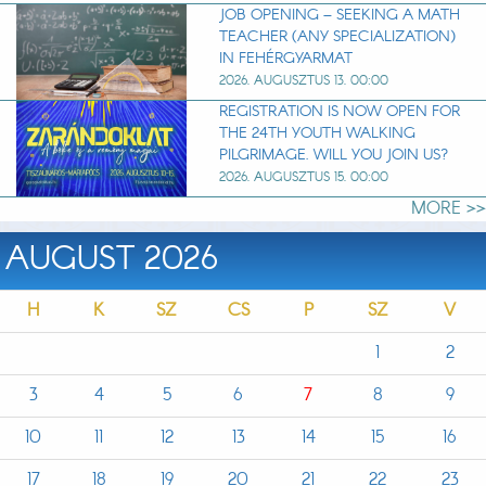
JOB OPENING – SEEKING A MATH
TEACHER (ANY SPECIALIZATION)
IN FEHÉRGYARMAT
2026. AUGUSZTUS 13. 00:00
REGISTRATION IS NOW OPEN FOR
THE 24TH YOUTH WALKING
PILGRIMAGE. WILL YOU JOIN US?
2026. AUGUSZTUS 15. 00:00
MORE >>
AUGUST 2026
H
K
SZ
CS
P
SZ
V
1
2
3
4
5
6
7
8
9
10
11
12
13
14
15
16
17
18
19
20
21
22
23