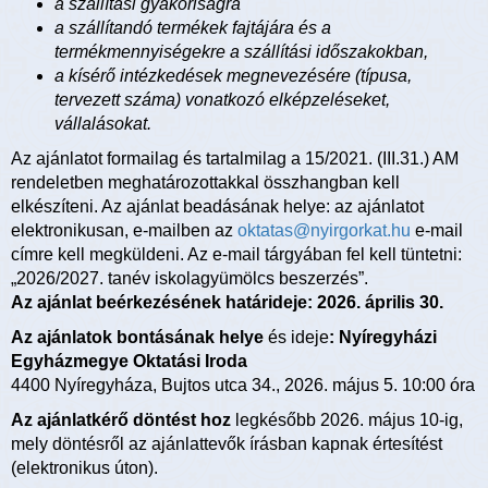
a szállítási gyakoriságra
a szállítandó termékek fajtájára és a
termékmennyiségekre a szállítási időszakokban,
a kísérő intézkedések megnevezésére (típusa,
tervezett száma) vonatkozó elképzeléseket,
vállalásokat.
Az ajánlatot formailag és tartalmilag a 15/2021. (III.31.) AM
rendeletben meghatározottakkal összhangban kell
elkészíteni. Az ajánlat beadásának helye: az ajánlatot
elektronikusan, e-mailben az
oktatas@nyirgorkat.hu
e-mail
címre kell megküldeni. Az e-mail tárgyában fel kell tüntetni:
„2026/2027. tanév iskolagyümölcs beszerzés”.
Az ajánlat beérkezésének határideje: 2026. április 30.
Az ajánlatok bontásának helye
és ideje
:
Nyíregyházi
Egyházmegye Oktatási Iroda
4400 Nyíregyháza, Bujtos utca 34., 2026. május 5. 10:00 óra
Az ajánlatkérő döntést hoz
legkésőbb 2026. május 10-ig,
mely döntésről az ajánlattevők írásban kapnak értesítést
(elektronikus úton).