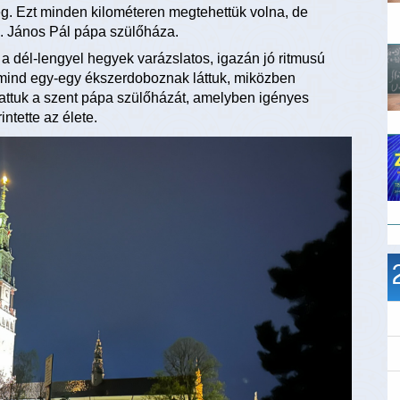
g. Ezt minden kilométeren megtehettük volna, de
II. János Pál pápa szülőháza.
a dél-lengyel hegyek varázslatos, igazán jó ritmusú
it mind egy-egy ékszerdoboznak láttuk, miközben
attuk a szent pápa szülőházát, amelyben igényes
ntette az élete.