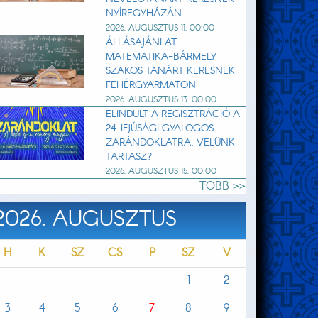
NYÍREGYHÁZÁN
2026. AUGUSZTUS 11. 00:00
ÁLLÁSAJÁNLAT –
MATEMATIKA-BÁRMELY
SZAKOS TANÁRT KERESNEK
FEHÉRGYARMATON
2026. AUGUSZTUS 13. 00:00
ELINDULT A REGISZTRÁCIÓ A
24. IFJÚSÁGI GYALOGOS
ZARÁNDOKLATRA. VELÜNK
TARTASZ?
2026. AUGUSZTUS 15. 00:00
TÖBB >>
2026. AUGUSZTUS
H
K
SZ
CS
P
SZ
V
1
2
3
4
5
6
7
8
9