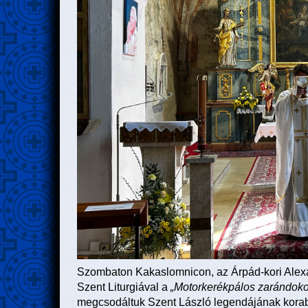
Szombaton Kakaslomnicon, az Árpád-kori Alexa
Szent Liturgiával a
„M
otorkerékpálos zarándoko
megcsodáltuk Szent László legendájának korabe