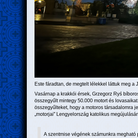
Este fáradtan, de megtelt lélekkel láttuk meg a
Vasárnap a krakkói érsek, Grzegorz Ryś bíboros
összegyűlt mintegy 50.000 motort és lovasaikat
összegyűlteket, hogy a motoros társadalomra j
„motorjai” Lengyelország katolikus megújulásá
A szentmise végének számunkra megható pil