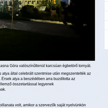
 Jasna Góra valószínűtlenül karcsúan égbetörő tornyát.
 atya által celebrált szentmise után megszentelték az
. Érsek atya a beszédében arra buzdította az
ellemző összetartással legyenek
nak.
lanata volt, amikor a szervezők saját nyelvünkön