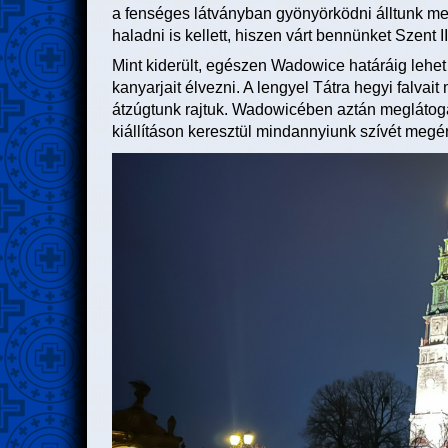
a fenséges látványban gyönyörködni álltunk me
haladni is kellett, hiszen várt bennünket Szent 
Mint kiderült, egészen Wadowice határáig lehet 
kanyarjait élvezni. A lengyel Tátra hegyi falva
átzúgtunk rajtuk. Wadowicében aztán meglátog
kiállításon keresztül mindannyiunk szívét megéri