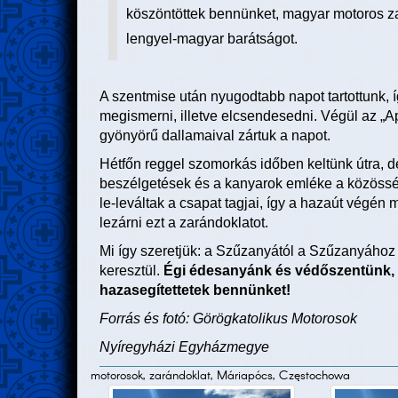
köszöntöttek bennünket, magyar motoros z
lengyel-magyar barátságot.
A szentmise után nyugodtabb napot tartottunk, 
megismerni, illetve elcsendesedni. Végül az „Ape
gyönyörű dallamaival zártuk a napot.
Hétfőn reggel szomorkás időben keltünk útra, de
beszélgetések és a kanyarok emléke a közösség
le-leváltak a csapat tagjai, így a hazaút végén
lezárni ezt a zarándoklatot.
Mi így szeretjük: a Szűzanyától a Szűzanyához 
keresztül.
Égi édesanyánk és védőszentünk, 
hazasegítettetek bennünket!
Forrás és fotó: Görögkatolikus Motorosok
Nyíregyházi Egyházmegye
motorosok, zarándoklat, Máriapócs, Częstochowa