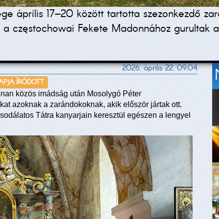
 április 17–20 között tartotta szezonkezdő zará
 a częstochowai Fekete Madonnához gurultak a J
2026. április 22. 09:04
NAPJA ÍRÓDOTT
nnan közös imádság után Mosolygó Péter
kat azoknak a zarándokoknak, akik először jártak ott.
csodálatos Tátra kanyarjain keresztül egészen a lengyel