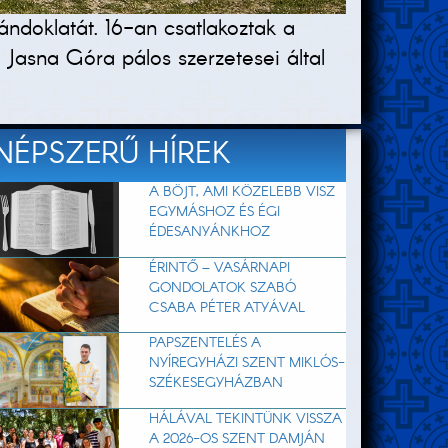
ndoklatát. 16-an csatlakoztak a
asna Góra pálos szerzetesei által
NÉPSZERŰ HÍREK
A BÖJT, AMI KÖZELEBB VISZ
EGYMÁSHOZ ÉS ÉGI
ÉDESANYÁNKHOZ
ÉRINTŐ – VASÁRNAPI
GONDOLATOK SZABÓ
CSABA PÉTER ATYÁVAL
PAPSZENTELÉS A
NYÍREGYHÁZI SZENT MIKLÓS-
SZÉKESEGYHÁZBAN
HÁLÁVAL TEKINTÜNK VISSZA
A 2026-OS SZENT DAMJÁN