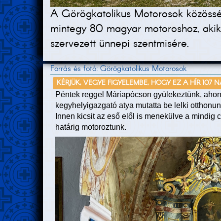
A Görögkatolikus Motorosok közössége
mintegy 80 magyar motoroshoz, akik
szervezett ünnepi szentmisére.
Forrás és fotó: Görögkatolikus Motorosok
KÉRJÜK, VEGYE FIGYELEMBE, HOGY EZ A HÍR 107 
Péntek reggel Máriapócson gyülekeztünk, aho
kegyhelyigazgató atya mutatta be lelki otthonun
Innen kicsit az eső elől is menekülve a mindig 
határig motoroztunk.