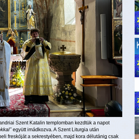
ndriai Szent Katalin templomban kezdtük a napot
kkal"
együtt imádkozva. A Szent Liturgia után
li freskóját a sekrestyében, majd kora délutánig csak