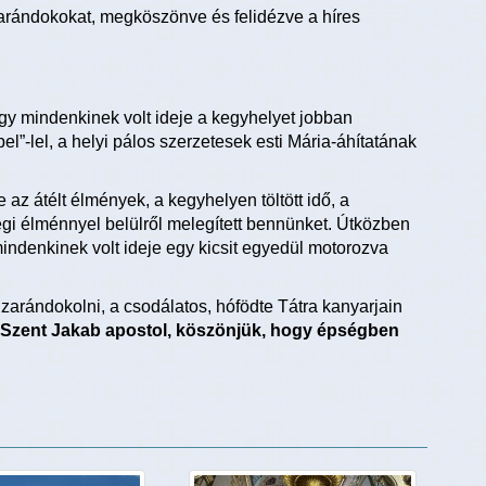
arándokokat, megköszönve és felidézve a híres
így mindenkinek volt ideje a kegyhelyet jobban
l”-lel, a helyi pálos szerzetesek esti Mária-áhítatának
 az átélt élmények, a kegyhelyen töltött idő, a
i élménnyel belülről melegített bennünket. Útközben
 mindenkinek volt ideje egy kicsit egyedül motorozva
zarándokolni, a csodálatos, hófödte Tátra kanyarjain
Szent Jakab apostol, köszönjük, hogy épségben