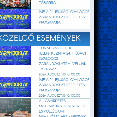
TÁBORRA
ÍME A 24. IFJÚSÁGI GYALOGOS
ZARÁNDOKLAT RÉSZLETES
PROGRAMJA!
KÖZELGŐ ESEMÉNYEK
TOVÁBBRA IS LEHET
JELENTKEZNI A 24. IFJÚSÁGI
GYALOGOS
ZARÁNDOKLATRA. VELÜNK
TARTASZ?
2026. AUGUSZTUS 10. 00:00
ÍME A 24. IFJÚSÁGI GYALOGOS
ZARÁNDOKLAT RÉSZLETES
PROGRAMJA!
2026. AUGUSZTUS 10. 00:00
ÁLLÁSHIRDETÉS –
MATEMATIKA, TESTNEVELÉS
ÉS KOLLÉGIUMI
NEVELŐTANÁRT KERESNEK