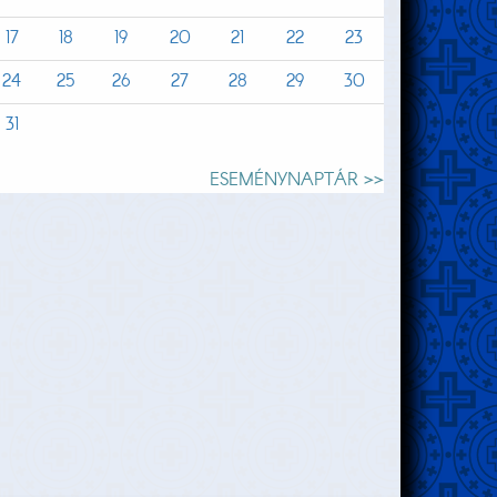
17
18
19
20
21
22
23
24
25
26
27
28
29
30
31
ESEMÉNYNAPTÁR >>