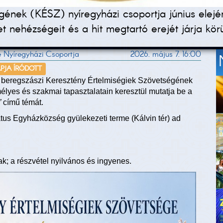
ének (KÉSZ) nyíregyházi csoportja június elejé
t nehézségeit és a hit megtartó erejét járja körü
e Nyíregyházi Csoportja
2026. május 7. 16:00
APJA ÍRÓDOTT
 beregszászi Keresztény Értelmiségiek Szövetségének
élyes és szakmai tapasztalatain keresztül mutatja be a
”
című témát.
s Egyházközség gyülekezeti terme (Kálvin tér) ad
ak; a részvétel nyilvános és ingyenes.