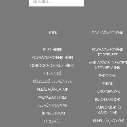
HÍREK
EGYHÁZMEGYÉNK
FRISS HÍREK
EGYHÁZMEGYÉNK
TÖRTÉNETE
EGYHÁZMEGYÉNK HÍREI
MÁRIAPÓCS, NEMZETI
GÖRÖGKATOLIKUS HÍREK
KEGYHELYÜNK
KITEKINTŐ
PARÓKIÁK
KÖZELGŐ ESEMÉNYEK
PAPOK
ÁLLÁSAJÁNLATOK
INTÉZMÉNYEK
PÁLYÁZATI HÍREK
BIZOTTSÁGOK
ESEMÉNYNAPTÁR
TEMPLOMOK ÉS
KÁPOLNÁK
HÍRARCHÍVUM
TELEPÜLÉSJEGYZÉK
HÍRLEVÉL