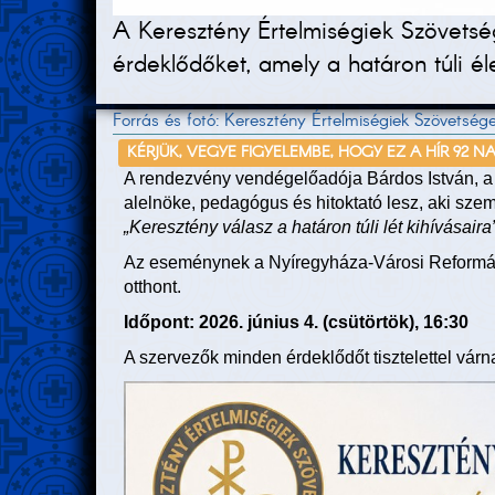
A Keresztény Értelmiségiek Szövetség
érdeklődőket, amely a határon túli éle
Forrás és fotó: Keresztény Értelmiségiek Szövetség
KÉRJÜK, VEGYE FIGYELEMBE, HOGY EZ A HÍR 92 N
A rendezvény vendégelőadója Bárdos István, a
alelnöke, pedagógus és hitoktató lesz, aki szem
„Keresztény válasz a határon túli lét kihívásaira
Az eseménynek a Nyíregyháza-Városi Reformátu
otthont.
Időpont: 2026. június 4. (csütörtök), 16:30
A szervezők minden érdeklődőt tisztelettel várn