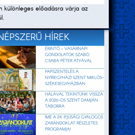
n különleges előadásra várja az
l.
NÉPSZERŰ HÍREK
ÉRINTŐ – VASÁRNAPI
GONDOLATOK SZABÓ
CSABA PÉTER ATYÁVAL
PAPSZENTELÉS A
NYÍREGYHÁZI SZENT MIKLÓS-
SZÉKESEGYHÁZBAN
HÁLÁVAL TEKINTÜNK VISSZA
A 2026-OS SZENT DAMJÁN
TÁBORRA
ÍME A 24. IFJÚSÁGI GYALOGOS
ZARÁNDOKLAT RÉSZLETES
PROGRAMJA!