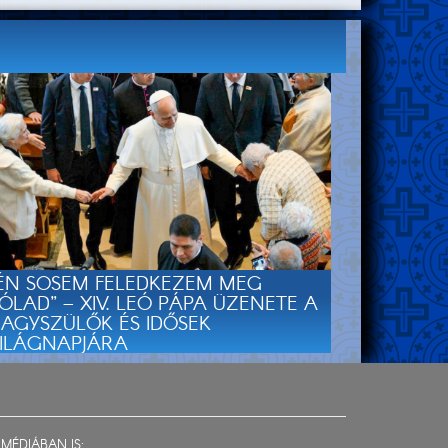
ÉN SOSEM FELEDKEZEM MEG
ÓLAD” – XIV. LEÓ PÁPA ÜZENETE A
AGYSZÜLŐK ÉS IDŐSEK
ILÁGNAPJÁRA
MÉDIÁBAN IS: