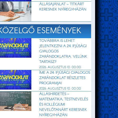
ÁLLÁSAJÁNLAT – TITKÁRT
KERESNEK NYÍREGYHÁZÁN
KÖZELGŐ ESEMÉNYEK
TOVÁBBRA IS LEHET
JELENTKEZNI A 24. IFJÚSÁGI
GYALOGOS
ZARÁNDOKLATRA. VELÜNK
TARTASZ?
2026. AUGUSZTUS 10. 00:00
ÍME A 24. IFJÚSÁGI GYALOGOS
ZARÁNDOKLAT RÉSZLETES
PROGRAMJA!
2026. AUGUSZTUS 10. 00:00
ÁLLÁSHIRDETÉS –
MATEMATIKA, TESTNEVELÉS
ÉS KOLLÉGIUMI
NEVELŐTANÁRT KERESNEK
NYÍREGYHÁZÁN