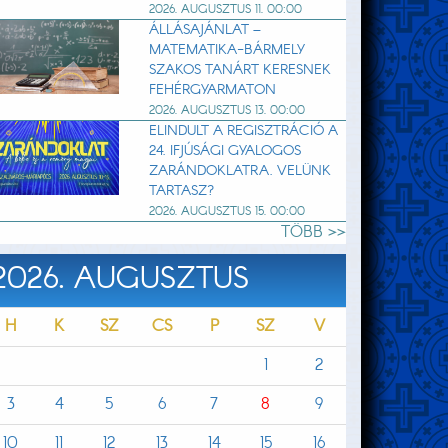
2026. AUGUSZTUS 11. 00:00
ÁLLÁSAJÁNLAT –
MATEMATIKA-BÁRMELY
SZAKOS TANÁRT KERESNEK
FEHÉRGYARMATON
2026. AUGUSZTUS 13. 00:00
ELINDULT A REGISZTRÁCIÓ A
24. IFJÚSÁGI GYALOGOS
ZARÁNDOKLATRA. VELÜNK
TARTASZ?
2026. AUGUSZTUS 15. 00:00
TÖBB >>
2026. AUGUSZTUS
H
K
SZ
CS
P
SZ
V
1
2
3
4
5
6
7
8
9
10
11
12
13
14
15
16