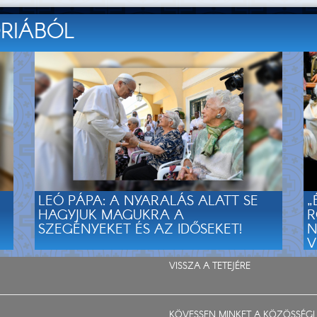
ÓRIÁBÓL
LEÓ PÁPA: A NYARALÁS ALATT SE
„
HAGYJUK MAGUKRA A
R
SZEGÉNYEKET ÉS AZ IDŐSEKET!
N
V
VISSZA A TETEJÉRE
KÖVESSEN MINKET A KÖZÖSSÉGI 