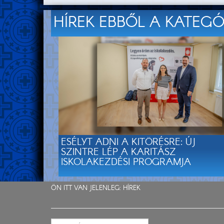
HÍREK EBBŐL A KATEG
ESÉLYT ADNI A KITÖRÉSRE: ÚJ
SZINTRE LÉP A KARITÁSZ
ISKOLAKEZDÉSI PROGRAMJA
ÖN ITT VAN JELENLEG:
HÍREK