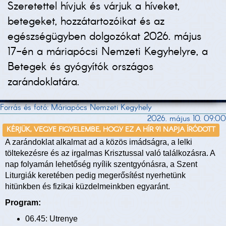
Szeretettel hívjuk és várjuk a híveket,
betegeket, hozzátartozóikat és az
egészségügyben dolgozókat 2026. május
17-én a máriapócsi Nemzeti Kegyhelyre, a
Betegek és gyógyítók országos
zarándoklatára.
Forrás és fotó: Máriapócs Nemzeti Kegyhely
2026. május 10. 09:00
KÉRJÜK, VEGYE FIGYELEMBE, HOGY EZ A HÍR 91 NAPJA ÍRÓDOTT
A zarándoklat alkalmat ad a közös imádságra, a lelki
töltekezésre és az irgalmas Krisztussal való találkozásra. A
nap folyamán lehetőség nyílik szentgyónásra, a Szent
Liturgiák keretében pedig megerősítést nyerhetünk
hitünkben és fizikai küzdelmeinkben egyaránt.
Program:
06.45: Utrenye