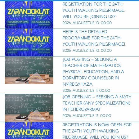
REGISTRATION FOR THE 24TH
YOUTH WALKING PILGRIMAGE.
WILL YOU BE JOINING US?
2026. AUGUSZTUS 10. 00:00
HERE IS THE DETAILED
PROGRAMME FOR THE 24TH
YOUTH WALKING PILGRIMAGE!
2026. AUGUSZTUS 10. 00:00
JOB POSTING – SEEKING A
TEACHER OF MATHEMATICS,
PHYSICAL EDUCATION, AND A
DORMITORY COUNSELOR IN
NYÍREGYHÁZA
2026. AUGUSZTUS 11. 00:00
JOB OPENING – SEEKING A MATH
TEACHER (ANY SPECIALIZATION)
IN FEHÉRGYARMAT
2026. AUGUSZTUS 13. 00:00
REGISTRATION IS NOW OPEN FOR
THE 24TH YOUTH WALKING
PILGRIMAGE. WILL YOU JOIN US?