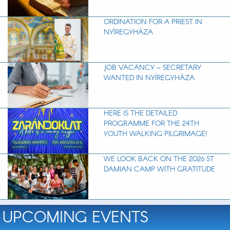
ORDINATION FOR A PRIEST IN
NYÍREGYHÁZA
JOB VACANCY – SECRETARY
WANTED IN NYÍREGYHÁZA
HERE IS THE DETAILED
PROGRAMME FOR THE 24TH
YOUTH WALKING PILGRIMAGE!
WE LOOK BACK ON THE 2026 ST
DAMIAN CAMP WITH GRATITUDE
UPCOMING EVENTS