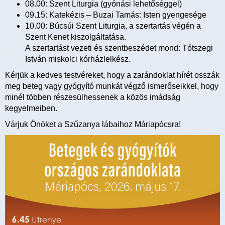
08.00: Szent Liturgia (gyónási lehetőséggel)
09.15: Katekézis – Buzai Tamás: Isten gyengesége
10.00: Búcsúi Szent Liturgia, a szertartás végén a
Szent Kenet kiszolgáltatása.
A szertartást vezeti és szentbeszédet mond: Tótszegi
István miskolci kórházlelkész.
Kérjük a kedves testvéreket, hogy a zarándoklat hírét osszák
meg beteg vagy gyógyító munkát végző ismerőseikkel, hogy
minél többen részesülhessenek a közös imádság
kegyelmeiben.
Várjuk Önöket a Szűzanya lábaihoz Máriapócsra!