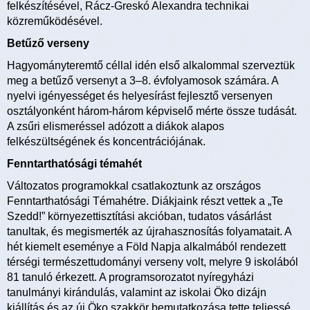
felkészítésével, Rácz-Greskó Alexandra technikai
közreműködésével.
Betűző verseny
Hagyományteremtő céllal idén első alkalommal szerveztük
meg a betűző versenyt a 3–8. évfolyamosok számára. A
nyelvi igényességet és helyesírást fejlesztő versenyen
osztályonként három-három képviselő mérte össze tudását.
A zsűri elismeréssel adózott a diákok alapos
felkészültségének és koncentrációjának.
Fenntarthatósági témahét
Változatos programokkal csatlakoztunk az országos
Fenntarthatósági Témahétre. Diákjaink részt vettek a „Te
Szedd!” környezettisztítási akcióban, tudatos vásárlást
tanultak, és megismerték az újrahasznosítás folyamatait. A
hét kiemelt eseménye a Föld Napja alkalmából rendezett
térségi természettudományi verseny volt, melyre 9 iskolából
81 tanuló érkezett. A programsorozatot nyíregyházi
tanulmányi kirándulás, valamint az iskolai Öko dizájn
kiállítás és az új Öko szakkör bemutatkozása tette teljessé.