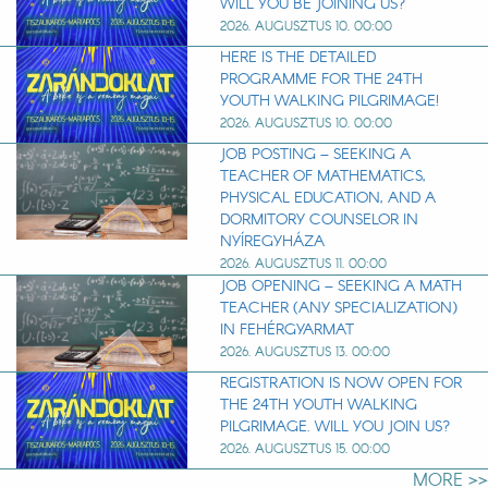
WILL YOU BE JOINING US?
2026. AUGUSZTUS 10. 00:00
HERE IS THE DETAILED
PROGRAMME FOR THE 24TH
YOUTH WALKING PILGRIMAGE!
2026. AUGUSZTUS 10. 00:00
JOB POSTING – SEEKING A
TEACHER OF MATHEMATICS,
PHYSICAL EDUCATION, AND A
DORMITORY COUNSELOR IN
NYÍREGYHÁZA
2026. AUGUSZTUS 11. 00:00
JOB OPENING – SEEKING A MATH
TEACHER (ANY SPECIALIZATION)
IN FEHÉRGYARMAT
2026. AUGUSZTUS 13. 00:00
REGISTRATION IS NOW OPEN FOR
THE 24TH YOUTH WALKING
PILGRIMAGE. WILL YOU JOIN US?
2026. AUGUSZTUS 15. 00:00
MORE >>