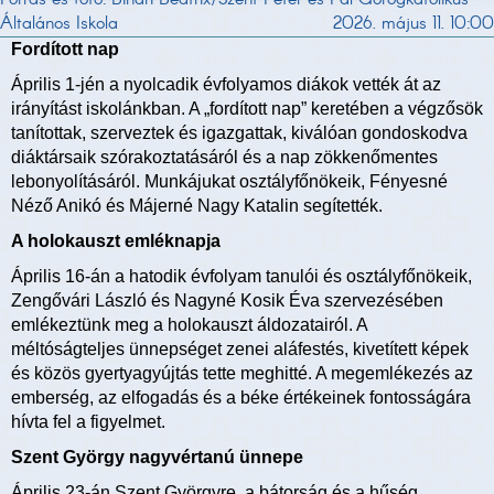
Általános Iskola
2026. május 11. 10:00
Fordított nap
Április 1-jén a nyolcadik évfolyamos diákok vették át az
irányítást iskolánkban. A „fordított nap” keretében a végzősök
tanítottak, szerveztek és igazgattak, kiválóan gondoskodva
diáktársaik szórakoztatásáról és a nap zökkenőmentes
lebonyolításáról. Munkájukat osztályfőnökeik, Fényesné
Néző Anikó és Májerné Nagy Katalin segítették.
A holokauszt emléknapja
Április 16-án a hatodik évfolyam tanulói és osztályfőnökeik,
Zengővári László és Nagyné Kosik Éva szervezésében
emlékeztünk meg a holokauszt áldozatairól. A
méltóságteljes ünnepséget zenei aláfestés, kivetített képek
és közös gyertyagyújtás tette meghitté. A megemlékezés az
emberség, az elfogadás és a béke értékeinek fontosságára
hívta fel a figyelmet.
Szent György nagyvértanú ünnepe
Április 23-án Szent Györgyre, a bátorság és a hűség