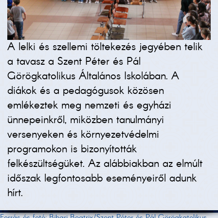
A lelki és szellemi töltekezés jegyében telik
a tavasz a Szent Péter és Pál
Görögkatolikus Általános Iskolában. A
diákok és a pedagógusok közösen
emlékeztek meg nemzeti és egyházi
ünnepeinkről, miközben tanulmányi
versenyeken és környezetvédelmi
programokon is bizonyították
felkészültségüket. Az alábbiakban az elmúlt
időszak legfontosabb eseményeiről adunk
hírt.
Forrás és fotó: Bihari Beatrix/Szent Péter és Pál Görögkatolikus