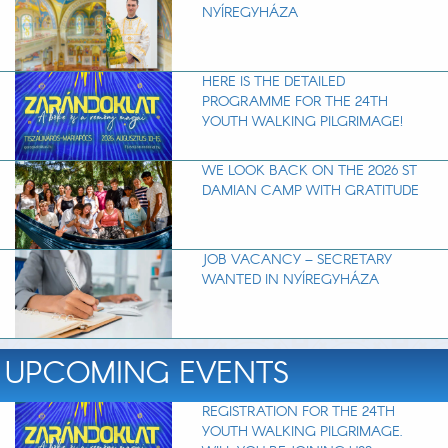
NYÍREGYHÁZA
HERE IS THE DETAILED
PROGRAMME FOR THE 24TH
YOUTH WALKING PILGRIMAGE!
WE LOOK BACK ON THE 2026 ST
DAMIAN CAMP WITH GRATITUDE
JOB VACANCY – SECRETARY
WANTED IN NYÍREGYHÁZA
UPCOMING EVENTS
REGISTRATION FOR THE 24TH
YOUTH WALKING PILGRIMAGE.