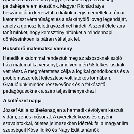
példaképére emlékeztünk. Magyar Richárd atya
beszámolóján keresztül a diákok megismerhették a római
katonatiszt vértanúságát és a sárkányölő lovag legendáját,
amely a gonosz feletti győzelmet hirdeti. A szent élete arra
tanít minket, hogy keresztény hitünket a mindennapi
döntéseinkben is bátran vállaljuk fel.
Buksitörő matematika verseny
Hetedik alkalommal rendeztük meg az alsósoknak szóló
házi matematika versenyt, amelyen idén 58 lelkes kisdiák
vett részt. A megmérettetés célja a logikai gondolkodás és a
problémaszeretet fejlesztése volt játékos formában.
Gratulálunk minden résztvevőnek és a felkészítő
pedagógusoknak a szép teljesítményekhez!
A költészet napja
József Attila születésnapján a harmadik évfolyam készült
vidám, zenés műsorral. A gyerekek közös és egyéni
szavalatokkal, ötletes jelmezekben idézték fel a magyar líra
szépségeit Kósa Ildikó és Nagy Edit tanárnők