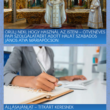
ÖRÜLJ NEKI, HOGY HASZNÁL AZ ISTEN! – ÖTVENÉVES
PAPI SZOLGÁLATÁÉRT ADOTT HÁLÁT SZABADOS
JÁNOS ATYA MÁRIAPÓCSON
ÁLLÁSAJÁNLAT – TITKÁRT KERESNEK