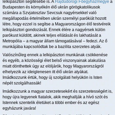
lelkipásztori segítésébe is. A
Hajdúdorogi Főegyházmegye
a
Budapesten és környékén élő ukrán görögkatolikusok
számára a Szvjatoszlav Sevcsuk nagyérsekkel való
megállapodás értelmében ukrán személyi parókiát hozott
létre, hogy ezzel is segítse a Magyarországon élő testvéreik
lelkipásztori gondozását. Ennek élére a nagyérsek külön
parókust küldött, akinek teljes ellátását és lakhatását a
Metropólia – a magyar állam támogatásával – fedezi. Az ő
munkájába kapcsolódtak be a bazilita szerzetes atyák.
Valószínűleg ennek a lelkipásztori munkának csökkenése
és egyéb, a közösségi élet belső viszonyainak alakulása
miatt dönthettek úgy az elöljárók, hogy Magyarországról
elhelyezik az ideiglenesen itt élő ukrán atyákat.
Imádkozzunk értük, hogy új szolgálati helyükön is Isten
népét szolgálhassák!
Imádkozzunk a magyar szerzetesekért és szerzetességért is,
hogy újra legyenek fiatalok, akik meghallják a hívó szót és
Istennek szentelik életüket a többi ember és az egész
egyházunk javára!