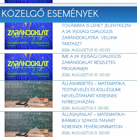
KÖZELGŐ ESEMÉNYEK
TOVÁBBRA IS LEHET JELENTKEZNI
A 24. IFJÚSÁGI GYALOGOS
ZARÁNDOKLATRA. VELÜNK
TARTASZ?
2026. AUGUSZTUS 10. 00:00
ÍME A 24. IFJÚSÁGI GYALOGOS
ZARÁNDOKLAT RÉSZLETES
PROGRAMJA!
2026. AUGUSZTUS 10. 00:00
ÁLLÁSHIRDETÉS – MATEMATIKA,
TESTNEVELÉS ÉS KOLLÉGIUMI
NEVELŐTANÁRT KERESNEK
NYÍREGYHÁZÁN
2026. AUGUSZTUS 11. 00:00
ÁLLÁSAJÁNLAT – MATEMATIKA-
BÁRMELY SZAKOS TANÁRT
KERESNEK FEHÉRGYARMATON
2026. AUGUSZTUS 13. 00:00