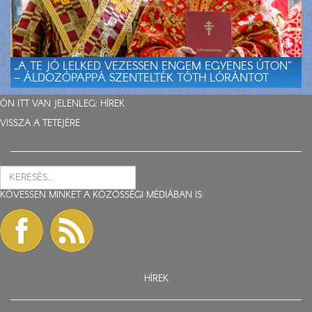
„A TE JÓ LELKED VEZESSEN ENGEM EGYENES ÚTON”
– ÁLDOZÓPAPPÁ SZENTELTÉK TÓTH LÓRÁNTOT
ÖN ITT VAN JELENLEG:
HÍREK
VISSZA A TETEJÉRE
KÖVESSEN MINKET A KÖZÖSSÉGI MÉDIÁBAN IS:
HÍREK