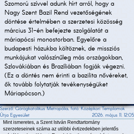
Szomorú szívvel adunk hírt arról, hogy a
Nagy Szent Bazil Rend vezetőségének
döntése értelmében a szerzetesi közösség
március 31-én befejezte szolgálatát a
máriapócsi monostorban. Egyelőre a
budapesti házukba költöznek, de missziós
munkájukat valószínűleg más országokban,
Szlovákiában és Brazíliában fogják végezni.
(Ez a döntés nem érinti a bazilita nővéreket,
ők tovább folytatják tevékenységüket
Máriapócson.)
Szerző: Görögkatolikus Metropólia, fotó: Középkori Templomok
Útja Egyesület
2026. május 11. 12:05
Mint ismeretes, a Szent István Rendtartomány
szerzeteseinek száma az utóbbi évtizedekben jelentős