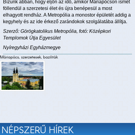
Bízunk abban, hogy eljön az idő, amikor Máriapócson ismét
föllendül a szerzetesi élet és újra benépesül a most
elhagyott rendház. A Metropólia a monostor épületét addig a
kegyhely és az ide érkező zarándokok szolgálatába állítja.
Szerző: Görögkatolikus Metropólia, fotó: Középkori
Templomok Útja Egyesület
Nyíregyházi Egyházmegye
Máriapócs, szerzetesek, baziliták
NÉPSZERŰ HÍREK