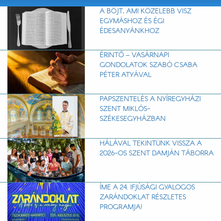
A BÖJT, AMI KÖZELEBB VISZ
EGYMÁSHOZ ÉS ÉGI
ÉDESANYÁNKHOZ
ÉRINTŐ – VASÁRNAPI
GONDOLATOK SZABÓ CSABA
PÉTER ATYÁVAL
PAPSZENTELÉS A NYÍREGYHÁZI
SZENT MIKLÓS-
SZÉKESEGYHÁZBAN
HÁLÁVAL TEKINTÜNK VISSZA A
2026-OS SZENT DAMJÁN TÁBORRA
ÍME A 24. IFJÚSÁGI GYALOGOS
ZARÁNDOKLAT RÉSZLETES
PROGRAMJA!