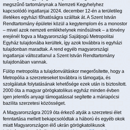
megszűnő tartománynak a Nemzeti Kegyhelyhez
kapcsolódó ingatlanjai 2024. december 12-én a területileg
illetékes egyházi főhatóságra szálltak át. A Szent István
Rendtartomány épületei közül a kegytemplom és a monostor
– mivel azok nemzeti emlékhelynek minősülnek – a törvény
erejénél fogva a Magyarországi Sajátjogú Metropolitai
Egyház tulajdonába kerültek, így azok továbbra is egyházi
tulajdonban maradtak. A rend egyéb magyarországi
ingatlanjai változatlanul a Szent István Rendtartomány
tulajdonában vannak.
Fülöp metropolita a tulajdonváltáskor megerősítette, hogy a
Metropólia a szerzeteseket továbbra is támogatja, és
szolgálatuk folytatásának lehetősége ezek után is biztosított.
2000 óta a magyar görögkatolikus egyház minden évben
igen jelentős anyagi támogatással segítette a máriapócsi
bazilita szerzetesi közösséget.
A Magyarországra 2019 óta érkező atyák a szerzetesi élet
fenntartása mellett bekapcsolódtak a háború és egyéb okok
miatt Magyarországon élő ukrán görögkatolikusok