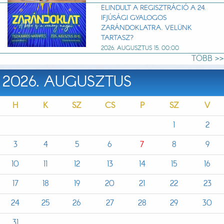
ELINDULT A REGISZTRÁCIÓ A 24.
IFJÚSÁGI GYALOGOS
ZARÁNDOKLATRA. VELÜNK
TARTASZ?
2026. AUGUSZTUS 15. 00:00
TÖBB >>
2026. AUGUSZTUS
H
K
SZ
CS
P
SZ
V
1
2
3
4
5
6
7
8
9
10
11
12
13
14
15
16
17
18
19
20
21
22
23
24
25
26
27
28
29
30
31