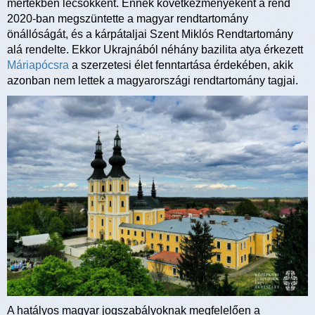
mértékben lecsökkent. Ennek következményeként a rend
2020-ban megszüntette a magyar rendtartomány
önállóságát, és a kárpátaljai Szent Miklós Rendtartomány
alá rendelte. Ekkor Ukrajnából néhány bazilita atya érkezett
Máriapócsra
a szerzetesi élet fenntartása érdekében, akik
azonban nem lettek a magyarországi rendtartomány tagjai.
A hatályos magyar jogszabályoknak megfelelően a