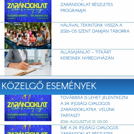
ZARÁNDOKLAT RÉSZLETES
PROGRAMJA!
HÁLÁVAL TEKINTÜNK VISSZA A
2026-OS SZENT DAMJÁN TÁBORRA
ÁLLÁSAJÁNLAT – TITKÁRT
KERESNEK NYÍREGYHÁZÁN
KÖZELGŐ ESEMÉNYEK
TOVÁBBRA IS LEHET JELENTKEZNI
A 24. IFJÚSÁGI GYALOGOS
ZARÁNDOKLATRA. VELÜNK
TARTASZ?
2026. AUGUSZTUS 10. 00:00
ÍME A 24. IFJÚSÁGI GYALOGOS
ZARÁNDOKLAT RÉSZLETES