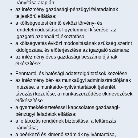
irányítása alapján;
az intézmény gazdasági-pénzügyi felatadainak
teljeskörű ellátása;
a költségvetést érintő évközi törvény- és
rendeletmódosítások figyelemmel kísérése, az
igazgató azonnali tájékoztatása;
a költségvetés évközi módosításának szükség szerint
kidolgozása, és előterjesztése az igazgató számára;
az intézmény éves gazdasági beszámolójának
elkészítése;
Fenntartói és hatósági adatszolgáltatások kezelése
az intézmény bér- és munkaügyi adminisztrációjának
intézése, a munkaidő-nyilvántartások (jelenlét,
távozás) kezelése; a munkaszerződések/kinevezések
előkészítése
a gyermekétkeztetéssel kapcsolatos gazdasági-
pénzügyi feladatok ellátása;
a leltározás rendjének biztosítása, a leltározás
irányítása;
a beérkező és kimenő számlák nyilvántartása,