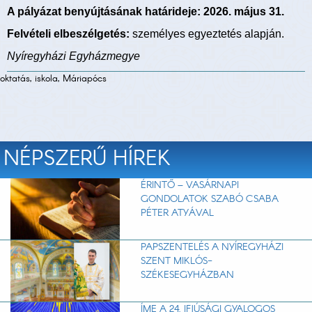
A pályázat benyújtásának határideje: 2026. május 31.
Felvételi elbeszélgetés:
személyes egyeztetés alapján.
Nyíregyházi Egyházmegye
oktatás, iskola, Máriapócs
NÉPSZERŰ HÍREK
ÉRINTŐ – VASÁRNAPI
GONDOLATOK SZABÓ CSABA
PÉTER ATYÁVAL
PAPSZENTELÉS A NYÍREGYHÁZI
SZENT MIKLÓS-
SZÉKESEGYHÁZBAN
ÍME A 24. IFJÚSÁGI GYALOGOS