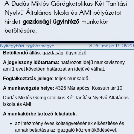
A Dudás Miklós Görögkatolikus Két Tanítási
Nyelvű Általános Iskola és AMI pályázatot
hirdet
gazdasági ügyintéző
munkakör
betöltésére.
Nyíregyházi Egyházmegye
2026. május 13. 09:20
Betöltendő állás:
gazdasági ügyintéző
A jogviszony időtartama:
határozott idejű munkaviszony,
ami 1 évet követően határozatlan idejűvé válhat.
Foglalkoztatás jellege:
teljes munkaidő.
A munkavégzés helye:
4326 Máriapócs, Kossuth tér 10.
Dudás Miklós Görögkatolikus Két Tanítási Nyelvű Általános
Iskola és AMI
A munkakörbe tartozó feladatok:
az intézmény éves költségvetésének elkészítése és
annak betartása az igazgató közreműködésével,