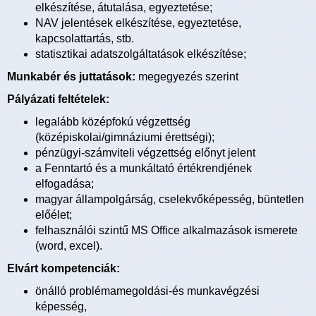
elkészítése, átutalása, egyeztetése;
NAV jelentések elkészítése, egyeztetése,
kapcsolattartás, stb.
statisztikai adatszolgáltatások elkészítése;
Munkabér és juttatások:
megegyezés szerint
Pályázati feltételek:
legalább középfokú végzettség
(középiskolai/gimnáziumi érettségi);
pénzügyi-számviteli végzettség előnyt jelent
a Fenntartó és a munkáltató értékrendjének
elfogadása;
magyar állampolgárság, cselekvőképesség, büntetlen
előélet;
felhasználói szintű MS Office alkalmazások ismerete
(word, excel).
Elvárt kompetenciák:
önálló problémamegoldási-és munkavégzési
képesség,