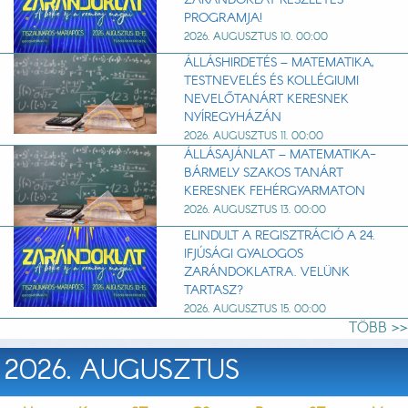
PROGRAMJA!
2026. AUGUSZTUS 10. 00:00
ÁLLÁSHIRDETÉS – MATEMATIKA,
TESTNEVELÉS ÉS KOLLÉGIUMI
NEVELŐTANÁRT KERESNEK
NYÍREGYHÁZÁN
2026. AUGUSZTUS 11. 00:00
ÁLLÁSAJÁNLAT – MATEMATIKA-
BÁRMELY SZAKOS TANÁRT
KERESNEK FEHÉRGYARMATON
2026. AUGUSZTUS 13. 00:00
ELINDULT A REGISZTRÁCIÓ A 24.
IFJÚSÁGI GYALOGOS
ZARÁNDOKLATRA. VELÜNK
TARTASZ?
2026. AUGUSZTUS 15. 00:00
TÖBB >>
2026. AUGUSZTUS