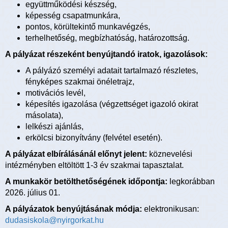
együttműködési készség,
képesség csapatmunkára,
pontos, körültekintő munkavégzés,
terhelhetőség, megbízhatóság, határozottság.
A pályázat részeként benyújtandó iratok, igazolások:
A pályázó személyi adatait tartalmazó részletes,
fényképes szakmai önéletrajz,
motivációs levél,
képesítés igazolása (végzettséget igazoló okirat
másolata),
lelkészi ajánlás,
erkölcsi bizonyítvány (felvétel esetén).
A pályázat elbírálásánál előnyt jelent:
köznevelési
intézményben eltöltött 1-3 év szakmai tapasztalat.
A munkakör betölthetőségének időpontja:
legkorábban
2026. július 01.
A pályázatok benyújtásának módja:
elektronikusan:
dudasiskola@nyirgorkat.hu