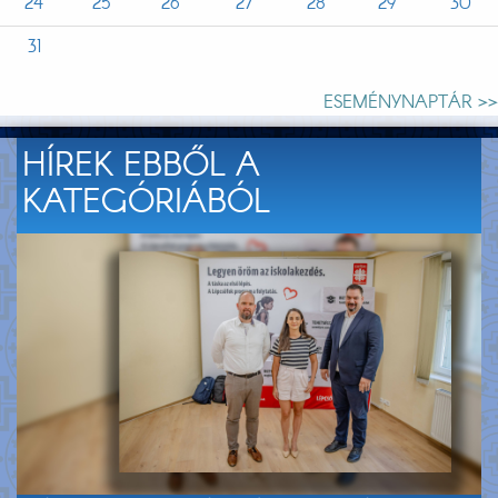
24
25
26
27
28
29
30
31
ESEMÉNYNAPTÁR >>
HÍREK EBBŐL A
KATEGÓRIÁBÓL