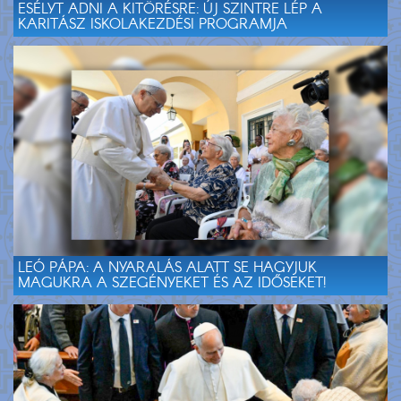
ESÉLYT ADNI A KITÖRÉSRE: ÚJ SZINTRE LÉP A
KARITÁSZ ISKOLAKEZDÉSI PROGRAMJA
LEÓ PÁPA: A NYARALÁS ALATT SE HAGYJUK
MAGUKRA A SZEGÉNYEKET ÉS AZ IDŐSEKET!