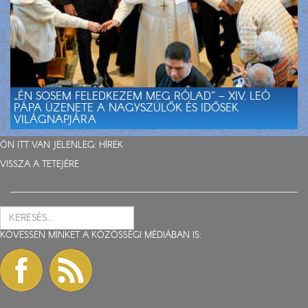
„ÉN SOSEM FELEDKEZEM MEG RÓLAD” – XIV. LEÓ
PÁPA ÜZENETE A NAGYSZÜLŐK ÉS IDŐSEK
VILÁGNAPJÁRA
ÖN ITT VAN JELENLEG:
HÍREK
VISSZA A TETEJÉRE
KÖVESSEN MINKET A KÖZÖSSÉGI MÉDIÁBAN IS: