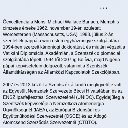
* * *
Őexcellenciája Mons. Michael Wallace Banach, Memphis
címzetes érseke 1962. november 19-én született
Worcesterben (Massachusetts, USA). 1988. július 2-án
szentelték pappá a worcesteri egyházmegye szolgálatára.
1994-ben szerzett kánonjogi doktorátust, és miután végzett a
Vatikáni Diplomáciai Akadémián, a Szentszék diplomáciai
szolgálatába lépett. 1994-től 2007-ig Bolívia, majd Nigéria
pápai képviseletein dolgozott, valamint a Szentszék
Államtitkárságán az Államközi Kapcsolatok Szekciójában.
2007 és 2013 között a Szentszék állandó megfigyelője volt
az Egyesült Nemzetek Szervezete Bécsi Hivatalában és az
ENSZ Iparfejlesztési Szervezeténél (UNIDO). Egyidejűleg a
Szentszék képviselője a Nemzetközi Atomenergia
Ügynökségnél (IAEA), az Európai Biztonsági és
Együttműködési Szervezetnél (OSCE) és az Átfogó
Atomcsend Szerződés Szervezetnél (CTBTO).