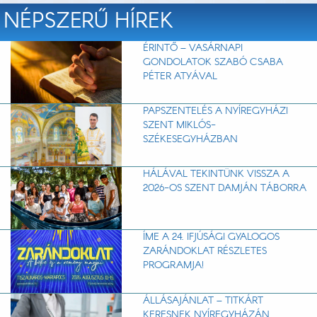
NÉPSZERŰ HÍREK
ÉRINTŐ – VASÁRNAPI
GONDOLATOK SZABÓ CSABA
PÉTER ATYÁVAL
PAPSZENTELÉS A NYÍREGYHÁZI
SZENT MIKLÓS-
SZÉKESEGYHÁZBAN
HÁLÁVAL TEKINTÜNK VISSZA A
2026-OS SZENT DAMJÁN TÁBORRA
ÍME A 24. IFJÚSÁGI GYALOGOS
ZARÁNDOKLAT RÉSZLETES
PROGRAMJA!
ÁLLÁSAJÁNLAT – TITKÁRT
KERESNEK NYÍREGYHÁZÁN