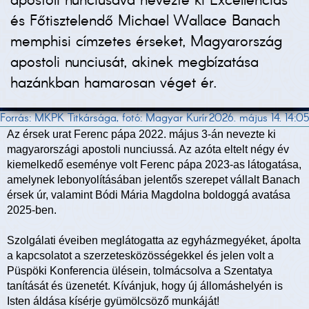
apostoli nunciusává nevezte ki Excellenciás
és Főtisztelendő Michael Wallace Banach
memphisi címzetes érseket, Magyarország
apostoli nunciusát, akinek megbízatása
hazánkban hamarosan véget ér.
Forrás: MKPK Titkársága, fotó: Magyar Kurír
2026. május 14. 14:05
Az érsek urat Ferenc pápa 2022. május 3-án nevezte ki
magyarországi apostoli nunciussá. Az azóta eltelt négy év
kiemelkedő eseménye volt Ferenc pápa 2023-as látogatása,
amelynek lebonyolításában jelentős szerepet vállalt Banach
érsek úr, valamint Bódi Mária Magdolna boldoggá avatása
2025-ben.
Szolgálati éveiben meglátogatta az egyházmegyéket, ápolta
a kapcsolatot a szerzetesközösségekkel és jelen volt a
Püspöki Konferencia ülésein, tolmácsolva a Szentatya
tanítását és üzenetét. Kívánjuk, hogy új állomáshelyén is
Isten áldása kísérje gyümölcsöző munkáját!