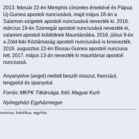
2013. február 22-én Memphis címzetes érsekévé és Pápua
Új-Guinea apostoli nunciusává, majd május 18-án a
Salamon-szigetek apostoli nunciusává nevezték ki. 2016.
március 19-én Szenegál apostoli nunciusává nevezték ki,
valamint apostoli küldöttnek Mauritániába. 2016. július 9-én
a Zöld-foki Köztársaság apostoli nunciusává is kinevezték.
2016. augusztus 22-én Bissau-Guinea apostoli nunciusa
lett. 2017. május 13-án nevezték ki mauritániai apostoli
nunciussá.
Anyanyelve (angol) mellett beszél olaszul, franciául,
lengyelül és spanyolul.
Forrás: MKPK Titkársága, fotó: Magyar Kurír
Nyíregyházi Egyházmegye
nuncius, katolikus, egyház