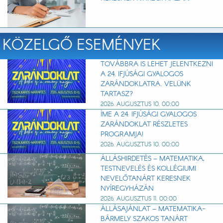
KÖZELGŐ ESEMÉNYEK
TOVÁBBRA IS LEHET JELENTKEZNI
A 24. IFJÚSÁGI GYALOGOS
ZARÁNDOKLATRA. VELÜNK
TARTASZ?
2026. AUGUSZTUS 10. 00:00
ÍME A 24. IFJÚSÁGI GYALOGOS
ZARÁNDOKLAT RÉSZLETES
PROGRAMJA!
2026. AUGUSZTUS 10. 00:00
ÁLLÁSHIRDETÉS – MATEMATIKA,
TESTNEVELÉS ÉS KOLLÉGIUMI
NEVELŐTANÁRT KERESNEK
NYÍREGYHÁZÁN
2026. AUGUSZTUS 11. 00:00
ÁLLÁSAJÁNLAT – MATEMATIKA-
BÁRMELY SZAKOS TANÁRT