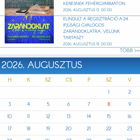
KERESNEK FEHÉRGYARMATON
2026. AUGUSZTUS 13. 00:00
ELINDULT A REGISZTRÁCIÓ A 24.
IFJÚSÁGI GYALOGOS
ZARÁNDOKLATRA. VELÜNK
TARTASZ?
2026. AUGUSZTUS 15. 00:00
TÖBB >>
2026. AUGUSZTUS
H
K
SZ
CS
P
SZ
V
1
2
3
4
5
6
7
8
9
10
11
12
13
14
15
16
17
18
19
20
21
22
23