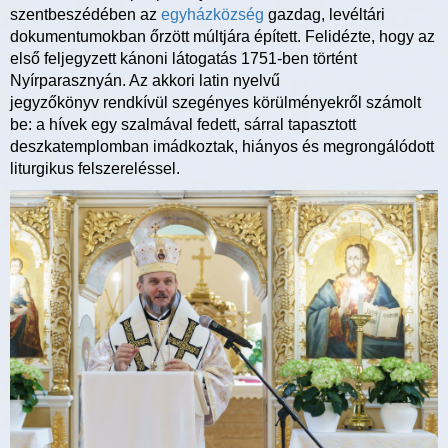
szentbeszédében az
egyházközség
gazdag, levéltári
dokumentumokban őrzött múltjára épített. Felidézte, hogy az
első feljegyzett kánoni látogatás 1751-ben történt
Nyírparasznyán. Az akkori latin nyelvű
jegyzőkönyv rendkívül szegényes körülményekről számolt
be: a hívek egy szalmával fedett, sárral tapasztott
deszkatemplomban imádkoztak, hiányos és megrongálódott
liturgikus felszereléssel.