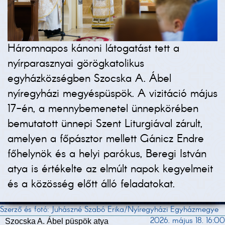
Háromnapos kánoni látogatást tett a
nyírparasznyai görögkatolikus
egyházközségben Szocska A. Ábel
nyíregyházi megyéspüspök. A vizitáció május
17-én, a mennybemenetel ünnepkörében
bemutatott ünnepi Szent Liturgiával zárult,
amelyen a főpásztor mellett Gánicz Endre
főhelynök és a helyi parókus, Beregi István
atya is értékelte az elmúlt napok kegyelmeit
és a közösség előtt álló feladatokat.
Szerző és fotó: Juhászné Szabó Erika/Nyíregyházi Egyházmegye
2026. május 18. 16:00
Szocska A. Ábel püspök atya