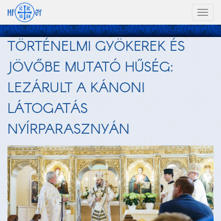
Toggl
naviga
TÖRTÉNELMI GYÖKEREK ÉS
JÖVŐBE MUTATÓ HŰSÉG:
LEZÁRULT A KÁNONI
LÁTOGATÁS
NYÍRPARASZNYÁN