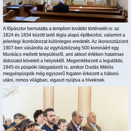
A főpásztor bemutatta a templom további történetét is: az
1824 és 1834 között tartó tégla alapú építkezést, valamint a
jelenlegi ikonbútorzat különleges eredetét. Az ikonosztáziont
1907-ben vásárolta az egyházközség 500 koronáért egy
Munkács melletti településről, ami akkori értéken hatalmas
áldozatot követelt a helyiektől. Megemlékezett a legutóbbi,
1945-ös püspöki látogatásról is, amikor Dudás Miklós
megyéspüspök még egyszerű fogaton érkezett a háború
utáni, romos világban, vigaszt nyújtva a híveknek.