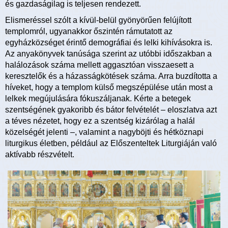
és gazdaságilag is teljesen rendezett.
Elismeréssel szólt a kívül-belül gyönyörűen felújított
templomról, ugyanakkor őszintén rámutatott az
egyházközséget érintő demográfiai és lelki kihívásokra is.
Az anyakönyvek tanúsága szerint az utóbbi időszakban a
halálozások száma mellett aggasztóan visszaesett a
keresztelők és a házasságkötések száma. Arra buzdította a
híveket, hogy a templom külső megszépülése után most a
lelkek megújulására fókuszáljanak. Kérte a betegek
szentségének gyakoribb és bátor felvételét – eloszlatva azt
a téves nézetet, hogy ez a szentség kizárólag a halál
közelségét jelenti –, valamint a nagyböjti és hétköznapi
liturgikus életben, például az Előszenteltek Liturgiáján való
aktívabb részvételt.