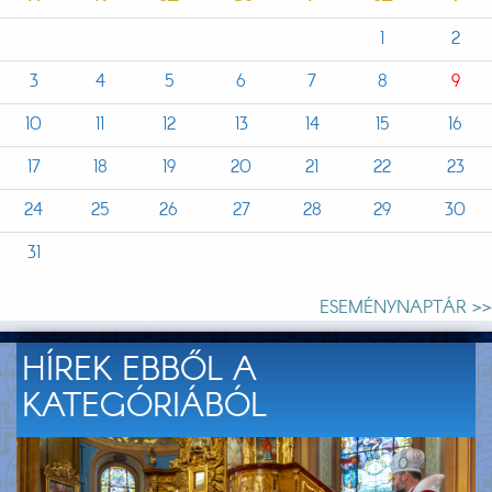
1
2
3
4
5
6
7
8
9
10
11
12
13
14
15
16
17
18
19
20
21
22
23
24
25
26
27
28
29
30
31
ESEMÉNYNAPTÁR >>
HÍREK EBBŐL A
KATEGÓRIÁBÓL