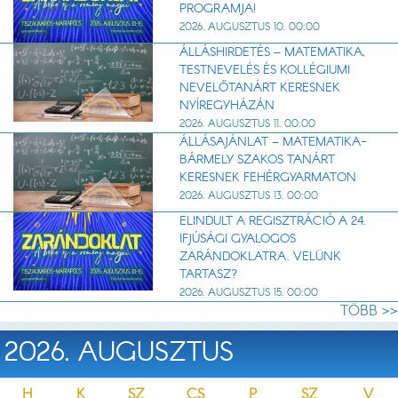
PROGRAMJA!
2026. AUGUSZTUS 10. 00:00
ÁLLÁSHIRDETÉS – MATEMATIKA,
TESTNEVELÉS ÉS KOLLÉGIUMI
NEVELŐTANÁRT KERESNEK
NYÍREGYHÁZÁN
2026. AUGUSZTUS 11. 00:00
ÁLLÁSAJÁNLAT – MATEMATIKA-
BÁRMELY SZAKOS TANÁRT
KERESNEK FEHÉRGYARMATON
2026. AUGUSZTUS 13. 00:00
ELINDULT A REGISZTRÁCIÓ A 24.
IFJÚSÁGI GYALOGOS
ZARÁNDOKLATRA. VELÜNK
TARTASZ?
2026. AUGUSZTUS 15. 00:00
TÖBB >>
2026. AUGUSZTUS
H
K
SZ
CS
P
SZ
V