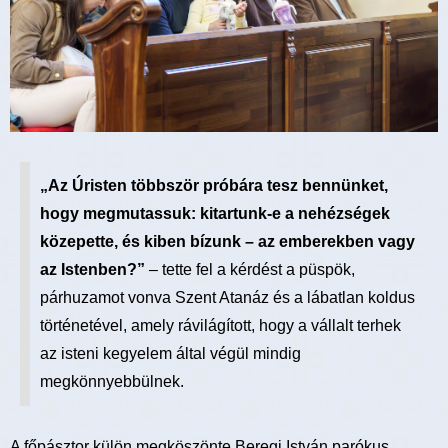
„Az Úristen többször próbára tesz bennünket,
hogy megmutassuk: kitartunk-e a nehézségek
közepette, és kiben bízunk – az emberekben vagy
az Istenben?”
– tette fel a kérdést a püspök,
párhuzamot vonva Szent Atanáz és a lábatlan koldus
történetével, amely rávilágított, hogy a vállalt terhek
az isteni kegyelem által végül mindig
megkönnyebbülnek.
A főpásztor külön megköszönte Beregi István parókus