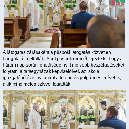
A látogatás zárásaként a püspöki látogatás közvetlen
hangulatát méltatták. Ábel püspök örömét fejezte ki, hogy a
három nap során lehetősége nyílt mélyebb beszélgetéseket
folytatni a társegyházak képviselőivel, az iskola
igazgatónőjével, valamint a település polgármesterével is,
akik mind meleg szívvel fogadták.