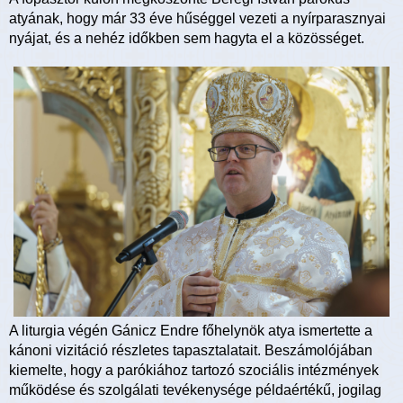
atyának, hogy már 33 éve hűséggel vezeti a nyírparasznyai
nyájat, és a nehéz időkben sem hagyta el a közösséget.
A liturgia végén Gánicz Endre főhelynök atya ismertette a
kánoni vizitáció részletes tapasztalatait. Beszámolójában
kiemelte, hogy a parókiához tartozó szociális intézmények
működése és szolgálati tevékenysége példaértékű, jogilag