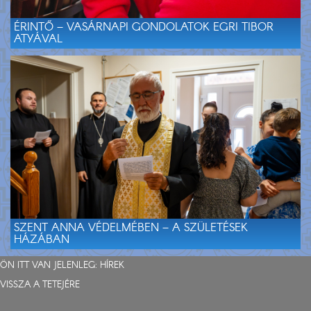
ÉRINTŐ – VASÁRNAPI GONDOLATOK EGRI TIBOR
ATYÁVAL
SZENT ANNA VÉDELMÉBEN – A SZÜLETÉSEK
HÁZÁBAN
ÖN ITT VAN JELENLEG:
HÍREK
VISSZA A TETEJÉRE