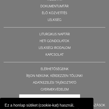
DOKUMENTUMTÁR
ÉLŐ KÖZVETÍTÉS
LELKISÉG
LITURGIKUS NAPTÁR
HETI GONDOLATOK
LELKISÉGI IRODALOM
KAPCSOLAT
ELÉRHETŐSÉGEINK
ÍRJON NEKÜNK, KÉRDEZZEN TŐLÜNK!
ADATKEZELÉSI TÁJÉKOZTATÓ
GYERMEKVÉDELEM
BERUHÁZÁSOK
Ez a honlap sütiket (cookie-kat) használ,