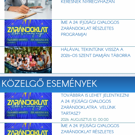
KERESNEK NYÍREGYHÁZÁN
ÍME A 24. IFJÚSÁGI GYALOGOS
ZARÁNDOKLAT RÉSZLETES
PROGRAMJA!
HÁLÁVAL TEKINTÜNK VISSZA A
2026-OS SZENT DAMJÁN TÁBORRA
KÖZELGŐ ESEMÉNYEK
TOVÁBBRA IS LEHET JELENTKEZNI
A 24. IFJÚSÁGI GYALOGOS
ZARÁNDOKLATRA. VELÜNK
TARTASZ?
2026. AUGUSZTUS 10. 00:00
ÍME A 24. IFJÚSÁGI GYALOGOS
ZARÁNDOKLAT RÉSZLETES