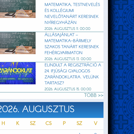
MATEMATIKA, TESTNEVELÉS
ÉS KOLLÉGIUMI
NEVELŐTANÁRT KERESNEK
NYÍREGYHÁZÁN
2026. AUGUSZTUS 11. 00:00
ÁLLÁSAJÁNLAT –
MATEMATIKA-BÁRMELY
SZAKOS TANÁRT KERESNEK
FEHÉRGYARMATON
2026. AUGUSZTUS 13. 00:00
ELINDULT A REGISZTRÁCIÓ A
24. IFJÚSÁGI GYALOGOS
ZARÁNDOKLATRA. VELÜNK
TARTASZ?
2026. AUGUSZTUS 15. 00:00
TÖBB >>
2026. AUGUSZTUS
H
K
SZ
CS
P
SZ
V