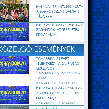
HÁLÁVAL TEKINTÜNK VISSZA
A 2026-OS SZENT DAMJÁN
TÁBORRA
ÍME A 24. IFJÚSÁGI GYALOGOS
ZARÁNDOKLAT RÉSZLETES
PROGRAMJA!
KÖZELGŐ ESEMÉNYEK
TOVÁBBRA IS LEHET
JELENTKEZNI A 24. IFJÚSÁGI
GYALOGOS
ZARÁNDOKLATRA. VELÜNK
TARTASZ?
2026. AUGUSZTUS 10. 00:00
ÍME A 24. IFJÚSÁGI GYALOGOS
ZARÁNDOKLAT RÉSZLETES
PROGRAMJA!
2026. AUGUSZTUS 10. 00:00
ÁLLÁSHIRDETÉS –