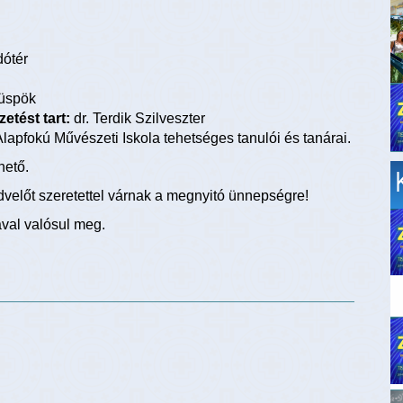
dótér
püspök
etést tart:
dr. Terdik Szilveszter
lapfokú Művészeti Iskola tehetséges tanulói és tanárai.
hető.
előt szeretettel várnak a megnyitó ünnepségre!
ával valósul meg.