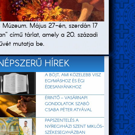
kus Múzeum. Május 27-én, szerdán 17
n” című tárlat, amely a 20. századi
űvét mutatja be.
NÉPSZERŰ HÍREK
A BÖJT, AMI KÖZELEBB VISZ
EGYMÁSHOZ ÉS ÉGI
ÉDESANYÁNKHOZ
ÉRINTŐ – VASÁRNAPI
GONDOLATOK SZABÓ
CSABA PÉTER ATYÁVAL
PAPSZENTELÉS A
NYÍREGYHÁZI SZENT MIKLÓS-
SZÉKESEGYHÁZBAN