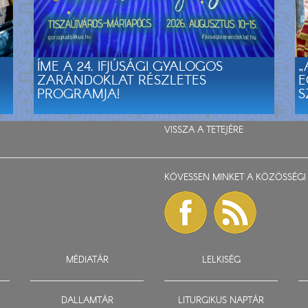
ÍME A 24. IFJÚSÁGI GYALOGOS
„
ZARÁNDOKLAT RÉSZLETES
E
PROGRAMJA!
S
VISSZA A TETEJÉRE
KÖVESSEN MINKET A KÖZÖSSÉGI 
MÉDIATÁR
LELKISÉG
DALLAMTÁR
LITURGIKUS NAPTÁR