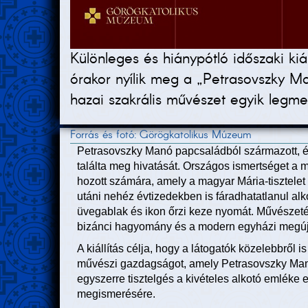
Különleges és hiánypótló időszaki ki
órakor nyílik meg a „Petrasovszky Ma
hazai szakrális művészet egyik legme
Forrás és fotó: Görögkatolikus Múzeum
Petrasovszky Manó papcsaládból származott, é
találta meg hivatását. Országos ismertséget a
hozott számára, amely a magyar Mária-tisztele
utáni nehéz évtizedekben is fáradhatatlanul alk
üvegablak és ikon őrzi keze nyomát. Művészet
bizánci hagyomány és a modern egyházi megúj
A kiállítás célja, hogy a látogatók közelebbről 
művészi gazdagságot, amely Petrasovszky Manó
egyszerre tisztelgés a kivételes alkotó emléke
megismerésére.