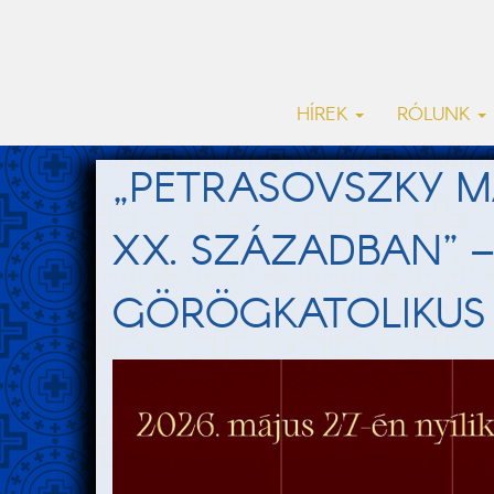
HÍREK
RÓLUNK
„PETRASOVSZKY M
XX. SZÁZADBAN” – 
GÖRÖGKATOLIKUS