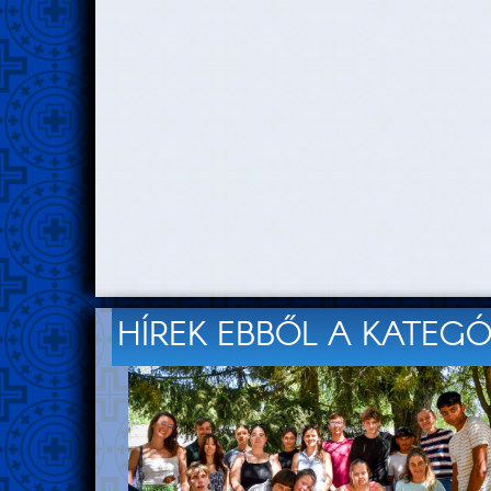
HÍREK EBBŐL A KATEG