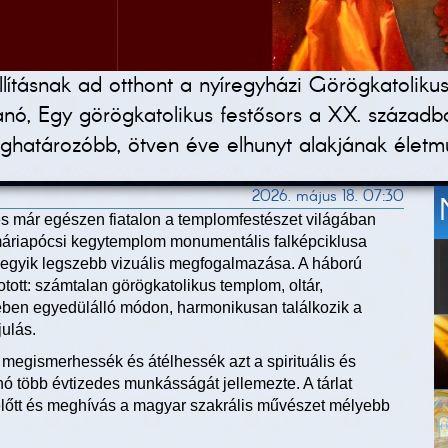
állításnak ad otthont a nyíregyházi Görögkatoli
nó, Egy görögkatolikus festősors a XX. századba
ghatározóbb, ötven éve elhunyt alakjának életm
2026. május 18. 07:30
s már egészen fiatalon a templomfestészet világában
 máriapócsi kegytemplom monumentális falképciklusa
t egyik legszebb vizuális megfogalmazása. A háború
otott: számtalan görögkatolikus templom, oltár,
ében egyedülálló módon, harmonikusan találkozik a
ulás.
is megismerhessék és átélhessék azt a spirituális és
 több évtizedes munkásságát jellemezte. A tárlat
 előtt és meghívás a magyar szakrális művészet mélyebb