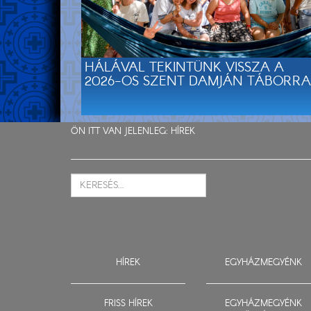
HÁLÁVAL TEKINTÜNK VISSZA A
2026-OS SZENT DAMJÁN TÁBORRA
ÖN ITT VAN JELENLEG:
HÍREK
HÍREK
EGYHÁZMEGYÉNK
FRISS HÍREK
EGYHÁZMEGYÉNK