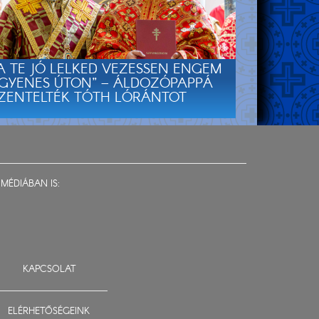
A TE JÓ LELKED VEZESSEN ENGEM
GYENES ÚTON” – ÁLDOZÓPAPPÁ
ZENTELTÉK TÓTH LÓRÁNTOT
MÉDIÁBAN IS:
KAPCSOLAT
ELÉRHETŐSÉGEINK