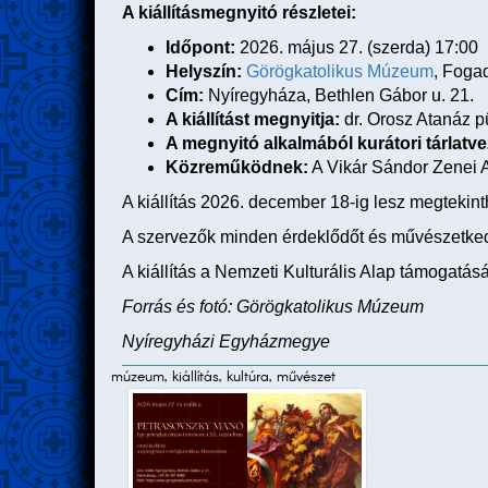
A kiállításmegnyitó részletei:
Időpont:
2026. május 27. (szerda) 17:00
Helyszín:
Görögkatolikus Múzeum
, Foga
Cím:
Nyíregyháza, Bethlen Gábor u. 21.
A kiállítást megnyitja:
dr. Orosz Atanáz 
A megnyitó alkalmából kurátori tárlatvez
Közreműködnek:
A Vikár Sándor Zenei A
A kiállítás 2026. december 18-ig lesz megtekint
A szervezők minden érdeklődőt és művészetkedv
A kiállítás a Nemzeti Kulturális Alap támogatás
Forrás és fotó: Görögkatolikus Múzeum
Nyíregyházi Egyházmegye
múzeum, kiállítás, kultúra, művészet