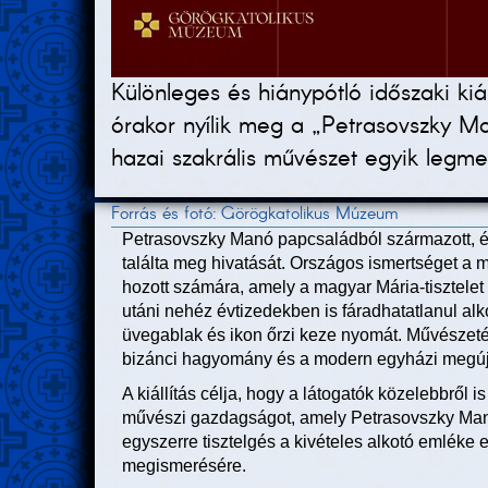
Különleges és hiánypótló időszaki ki
órakor nyílik meg a „Petrasovszky Ma
hazai szakrális művészet egyik legme
Forrás és fotó: Görögkatolikus Múzeum
Petrasovszky Manó papcsaládból származott, é
találta meg hivatását. Országos ismertséget a
hozott számára, amely a magyar Mária-tisztele
utáni nehéz évtizedekben is fáradhatatlanul alk
üvegablak és ikon őrzi keze nyomát. Művészet
bizánci hagyomány és a modern egyházi megúj
A kiállítás célja, hogy a látogatók közelebbről 
művészi gazdagságot, amely Petrasovszky Manó
egyszerre tisztelgés a kivételes alkotó emléke
megismerésére.