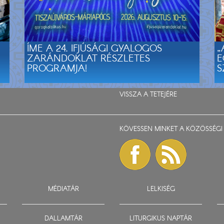
ÍME A 24. IFJÚSÁGI GYALOGOS
„
ZARÁNDOKLAT RÉSZLETES
E
PROGRAMJA!
S
VISSZA A TETEJÉRE
KÖVESSEN MINKET A KÖZÖSSÉGI 
MÉDIATÁR
LELKISÉG
DALLAMTÁR
LITURGIKUS NAPTÁR