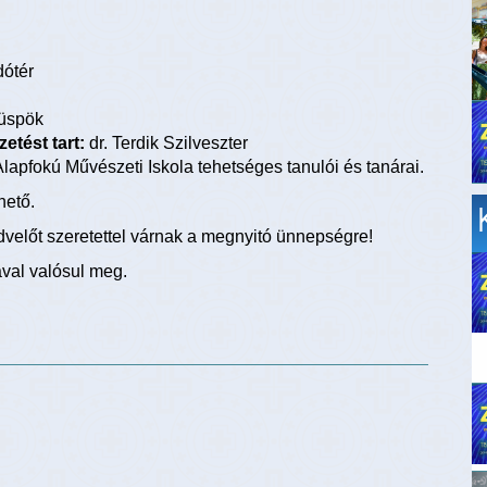
dótér
püspök
etést tart:
dr. Terdik Szilveszter
lapfokú Művészeti Iskola tehetséges tanulói és tanárai.
hető.
előt szeretettel várnak a megnyitó ünnepségre!
ával valósul meg.