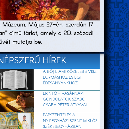
kus Múzeum. Május 27-én, szerdán 17
n” című tárlat, amely a 20. századi
űvét mutatja be.
NÉPSZERŰ HÍREK
A BÖJT, AMI KÖZELEBB VISZ
EGYMÁSHOZ ÉS ÉGI
ÉDESANYÁNKHOZ
ÉRINTŐ – VASÁRNAPI
GONDOLATOK SZABÓ
CSABA PÉTER ATYÁVAL
PAPSZENTELÉS A
NYÍREGYHÁZI SZENT MIKLÓS-
SZÉKESEGYHÁZBAN