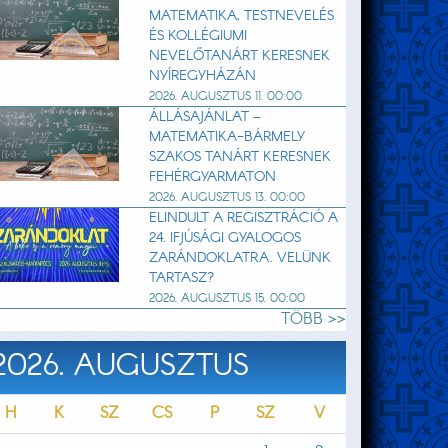
MATEMATIKA, TESTNEVELÉS
ÉS KOLLÉGIUMI
NEVELŐTANÁRT KERESNEK
NYÍREGYHÁZÁN
2026. AUGUSZTUS 11. 00:00
ÁLLÁSAJÁNLAT –
MATEMATIKA-BÁRMELY
SZAKOS TANÁRT KERESNEK
FEHÉRGYARMATON
2026. AUGUSZTUS 13. 00:00
ELINDULT A REGISZTRÁCIÓ A
24. IFJÚSÁGI GYALOGOS
ZARÁNDOKLATRA. VELÜNK
TARTASZ?
2026. AUGUSZTUS 15. 00:00
TÖBB >>
2026. AUGUSZTUS
H
K
SZ
CS
P
SZ
V