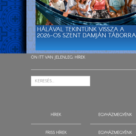
HÁLÁVAL TEKINTÜNK VISSZA A
2026-OS SZENT DAMJÁN TÁBORRA
ÖN ITT VAN JELENLEG:
HÍREK
HÍREK
EGYHÁZMEGYÉNK
FRISS HÍREK
EGYHÁZMEGYÉNK