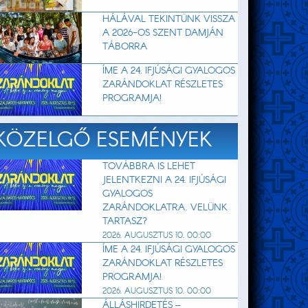
HÁLÁVAL TEKINTÜNK VISSZA
A 2026-OS SZENT DAMJÁN
TÁBORRA
ÍME A 24. IFJÚSÁGI GYALOGOS
ZARÁNDOKLAT RÉSZLETES
PROGRAMJA!
KÖZELGŐ ESEMÉNYEK
TOVÁBBRA IS LEHET
JELENTKEZNI A 24. IFJÚSÁGI
GYALOGOS
ZARÁNDOKLATRA. VELÜNK
TARTASZ?
2026. AUGUSZTUS 10. 00:00
ÍME A 24. IFJÚSÁGI GYALOGOS
ZARÁNDOKLAT RÉSZLETES
PROGRAMJA!
2026. AUGUSZTUS 10. 00:00
ÁLLÁSHIRDETÉS –