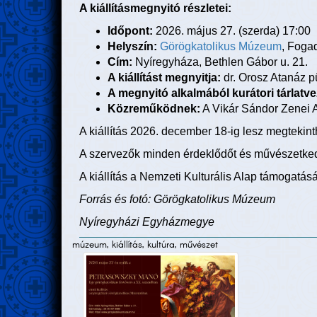
A kiállításmegnyitó részletei:
Időpont:
2026. május 27. (szerda) 17:00
Helyszín:
Görögkatolikus Múzeum
, Foga
Cím:
Nyíregyháza, Bethlen Gábor u. 21.
A kiállítást megnyitja:
dr. Orosz Atanáz 
A megnyitó alkalmából kurátori tárlatvez
Közreműködnek:
A Vikár Sándor Zenei A
A kiállítás 2026. december 18-ig lesz megtekint
A szervezők minden érdeklődőt és művészetkedv
A kiállítás a Nemzeti Kulturális Alap támogatás
Forrás és fotó: Görögkatolikus Múzeum
Nyíregyházi Egyházmegye
múzeum, kiállítás, kultúra, művészet