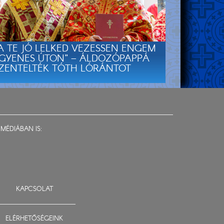
A TE JÓ LELKED VEZESSEN ENGEM
GYENES ÚTON” – ÁLDOZÓPAPPÁ
ZENTELTÉK TÓTH LÓRÁNTOT
MÉDIÁBAN IS:
KAPCSOLAT
ELÉRHETŐSÉGEINK