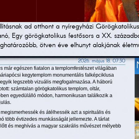
állításnak ad otthont a nyíregyházi Görögkatoli
nó, Egy görögkatolikus festősors a XX. századba
ghatározóbb, ötven éve elhunyt alakjának életm
2026. május 18. 07:30
s már egészen fiatalon a templomfestészet világában
 máriapócsi kegytemplom monumentális falképciklusa
t egyik legszebb vizuális megfogalmazása. A háború
otott: számtalan görögkatolikus templom, oltár,
ében egyedülálló módon, harmonikusan találkozik a
ulás.
is megismerhessék és átélhessék azt a spirituális és
 több évtizedes munkásságát jellemezte. A tárlat
 előtt és meghívás a magyar szakrális művészet mélyebb