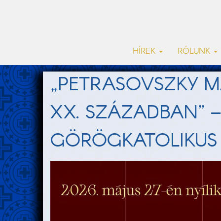
HÍREK
RÓLUNK
„PETRASOVSZKY M
XX. SZÁZADBAN” – 
GÖRÖGKATOLIKUS