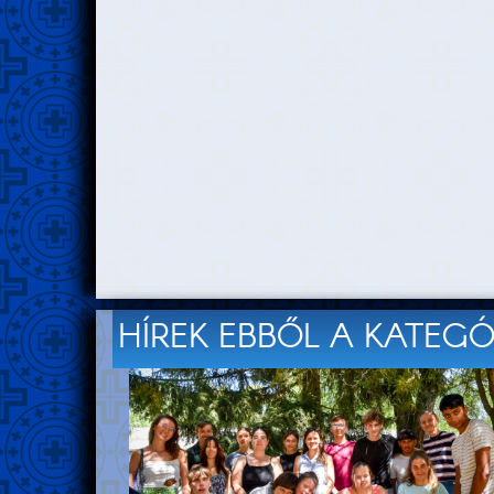
HÍREK EBBŐL A KATEG