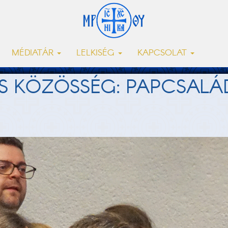
MÉDIATÁR
LELKISÉG
KAPCSOLAT
S KÖZÖSSÉG: PAPCSALÁ