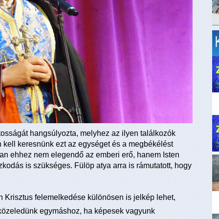
tosságát hangsúlyozta, melyhez az ilyen találkozók
 kell keresnünk ezt az egységet és a megbékélést
ban ehhez nem elegendő az emberi erő, hanem Isten
kodás is szükséges. Fülöp atya arra is rámutatott, hogy
isztus felemelkedése különösen is jelkép lehet,
lve közeledünk egymáshoz, ha képesek vagyunk