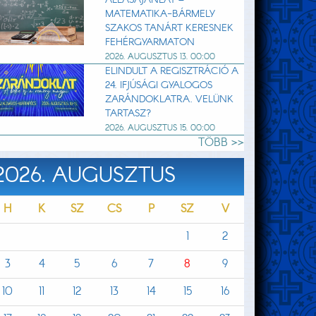
MATEMATIKA-BÁRMELY
SZAKOS TANÁRT KERESNEK
FEHÉRGYARMATON
2026. AUGUSZTUS 13. 00:00
ELINDULT A REGISZTRÁCIÓ A
24. IFJÚSÁGI GYALOGOS
ZARÁNDOKLATRA. VELÜNK
TARTASZ?
2026. AUGUSZTUS 15. 00:00
TÖBB >>
2026. AUGUSZTUS
H
K
SZ
CS
P
SZ
V
1
2
3
4
5
6
7
8
9
10
11
12
13
14
15
16