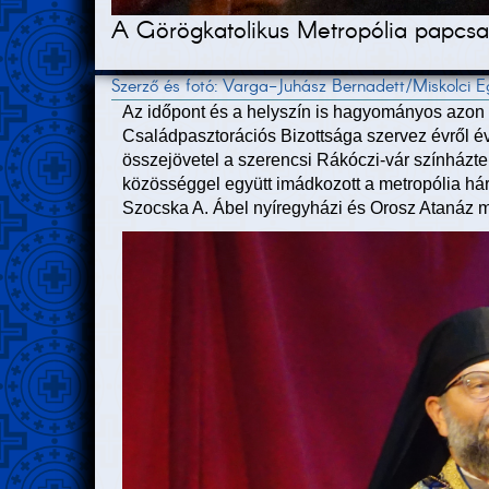
A Görögkatolikus Metropólia papcsalá
Szerző és fotó: Varga-Juhász Bernadett/Miskolci
Az időpont és a helyszín is hagyományos azon
Családpasztorációs Bizottsága szervez évről é
összejövetel a szerencsi Rákóczi-vár színházte
közösséggel együtt imádkozott a metropólia hár
Szocska A. Ábel nyíregyházi és Orosz Atanáz m