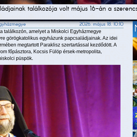
djainak találkozója volt május 16-án a szerencs
 Egyházmegye
2026. május 18. 10:10
 a találkozón, amelyet a Miskolci Egyházmegye
vre görögkatolikus egyházunk papcsaládjainak. Az idei
rmében megtartott Paraklisz szertartással kezdődött. A
om főpásztora, Kocsis Fülöp érsek-metropolita,
iskolci püspök.