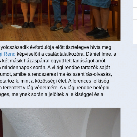
yolcszázadik évfordulója előtt tisztelegve hívta meg
gi Rend
képviselőit a családtalálkozóra. Dániel Imre, a
ét másik házaspárral együtt tett tanúságot arról,
 mindennapok során. A világi rendbe tartozók saját
iumot, amibe a rendszeres ima és szentírás-olvasás,
artozik, mint a közösségi élet. A ferences lelkiség
a teremtett világ védelmére. A világi rendbe belépni
ges, melynek során a jelöltek a lelkiséggel és a