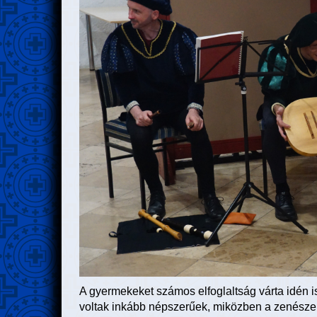
A gyermekeket számos elfoglaltság várta idén i
voltak inkább népszerűek, miközben a zenészek