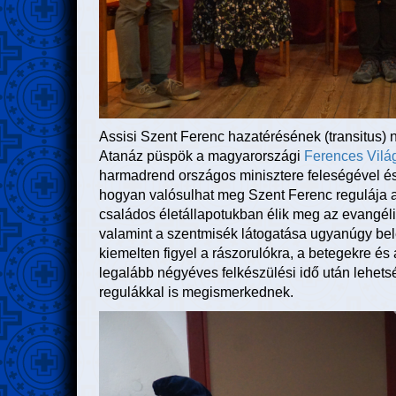
Assisi Szent Ferenc hazatérésének (transitus) n
Atanáz püspök a magyarországi
Ferences Vilá
harmadrend országos minisztere feleségével és k
hogyan valósulhat meg Szent Ferenc regulája a
családos életállapotukban élik meg az evangél
valamint a szentmisék látogatása ugyanúgy belet
kiemelten figyel a rászorulókra, a betegekre és 
legalább négyéves felkészülési idő után lehetsé
regulákkal is megismerkednek.