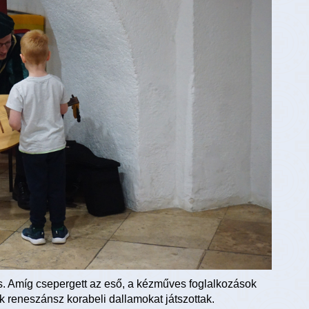
s. Amíg csepergett az eső, a kézműves foglalkozások
 reneszánsz korabeli dallamokat játszottak.