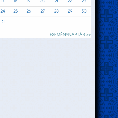
17
18
19
20
21
22
23
24
25
26
27
28
29
30
31
ESEMÉNYNAPTÁR >>