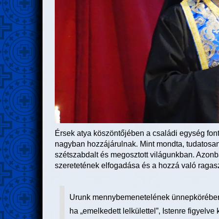
Érsek atya köszöntőjében a családi egység fon
nagyban hozzájárulnak. Mint mondta, tudatosan
szétszabdalt és megosztott világunkban. Azon
szeretetének elfogadása és a hozzá való ragasz
Urunk mennybemenetelének ünnepkörében Kr
ha „emelkedett lelkülettel”, Istenre figye