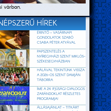
i várban.
NÉPSZERŰ HÍREK
ÉRINTŐ – VASÁRNAPI
GONDOLATOK SZABÓ
CSABA PÉTER ATYÁVAL
PAPSZENTELÉS A
NYÍREGYHÁZI SZENT MIKLÓS-
SZÉKESEGYHÁZBAN
HÁLÁVAL TEKINTÜNK VISSZA
A 2026-OS SZENT DAMJÁN
TÁBORRA
ÍME A 24. IFJÚSÁGI GYALOGOS
ZARÁNDOKLAT RÉSZLETES
PROGRAMJA!
ÁLLÁSAJÁNLAT – TITKÁRT