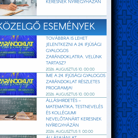
KERESNEK NYÍREGYHÁZÁN
KÖZELGŐ ESEMÉNYEK
TOVÁBBRA IS LEHET
JELENTKEZNI A 24. IFJÚSÁGI
GYALOGOS
ZARÁNDOKLATRA. VELÜNK
TARTASZ?
2026. AUGUSZTUS 10. 00:00
ÍME A 24. IFJÚSÁGI GYALOGOS
ZARÁNDOKLAT RÉSZLETES
PROGRAMJA!
2026. AUGUSZTUS 10. 00:00
ÁLLÁSHIRDETÉS –
MATEMATIKA, TESTNEVELÉS
ÉS KOLLÉGIUMI
NEVELŐTANÁRT KERESNEK
NYÍREGYHÁZÁN
2026. AUGUSZTUS 11. 00:00
ÁLLÁSAJÁNLAT –