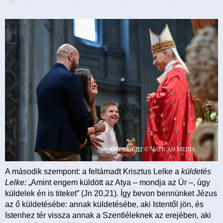
A második szempont: a feltámadt Krisztus Lelke a
küldetés
Lelke:
„Amint engem küldött az Atya – mondja az Úr –, úgy
küldelek én is titeket” (Jn 20,21). Így bevon bennünket Jézus
az ő küldetésébe: annak küldetésébe, aki Istentől jön, és
Istenhez tér vissza annak a Szentléleknek az erejében, aki