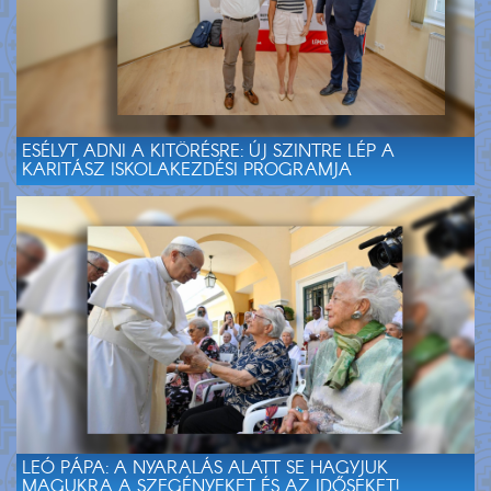
ESÉLYT ADNI A KITÖRÉSRE: ÚJ SZINTRE LÉP A
KARITÁSZ ISKOLAKEZDÉSI PROGRAMJA
LEÓ PÁPA: A NYARALÁS ALATT SE HAGYJUK
MAGUKRA A SZEGÉNYEKET ÉS AZ IDŐSEKET!