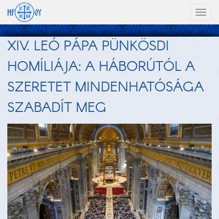
Toggl
naviga
XIV. LEÓ PÁPA PÜNKÖSDI
HOMÍLIÁJA: A HÁBORÚTÓL A
SZERETET MINDENHATÓSÁGA
SZABADÍT MEG