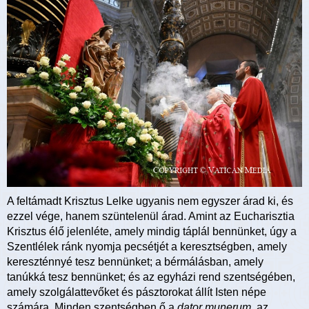
A feltámadt Krisztus Lelke ugyanis nem egyszer árad ki, és
ezzel vége, hanem szüntelenül árad. Amint az Eucharisztia
Krisztus élő jelenléte, amely mindig táplál bennünket, úgy a
Szentlélek ránk nyomja pecsétjét a keresztségben, amely
kereszténnyé tesz bennünket; a bérmálásban, amely
tanúkká tesz bennünket; és az egyházi rend szentségében,
amely szolgálattevőket és pásztorokat állít Isten népe
számára. Minden szentségben ő a
dator munerum,
az