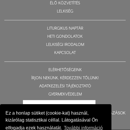
ÉLŐ KÖZVETÍTÉS
LELKISÉG
LITURGIKUS NAPTÁR
HETI GONDOLATOK
LELKISÉGI IRODALOM
KAPCSOLAT
ELÉRHETŐSÉGEINK
ÍRJON NEKÜNK, KÉRDEZZEN TŐLÜNK!
ADATKEZELÉSI TÁJÉKOZTATÓ
GYERMEKVÉDELEM
BERUHÁZÁSOK
Ez a honlap sütiket (cookie-kat) használ,
kizárólag statisztikai céllal. Látogatásával Ön
elfogadja ezek használatát.
További információ