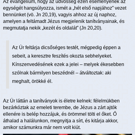
Az evangélium, hogy az üdvösség ezen eseményének az
egységét hangsúlyozza, ismét a „hét első napjához” vezet
bennünket (vö. Jn 20,19), vagyis ahhoz az új naphoz,
amelyen a feltámadt Jézus megjelenik tanítványainak, és
megmutatja nekik „kezét és oldalát” (Jn 20,20).
Az Úr feltárja dicsőséges testét, mégpedig éppen a
sebeit, a keresztre feszítés okozta sebhelyeket.
Kínszenvedésének ezek a jelei – melyek ékesebben
szólnak bármilyen beszédnél – átváltoztak: aki
meghalt, örökké él.
Az Úr láttán a tanítványok is életre kelnek: félelmükben
bezárkóztak az emeleti terembe, de Jézus a zárt ajtók
ellenére is belép hozzájuk, és örömmel tölti el őket. Ő
áthalad a halálunkon, megnyitja a sírt, és kitárja akkor,
amikor számunkra már nem volt kiút.