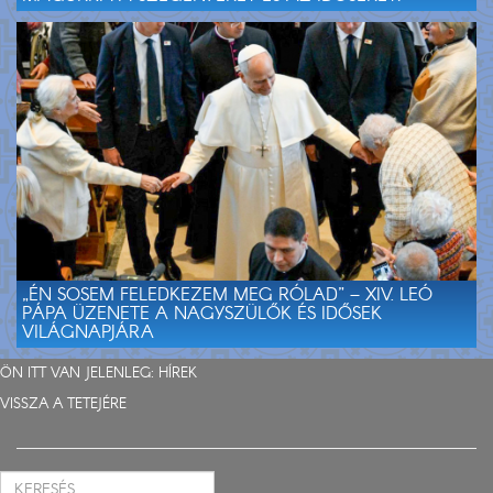
„ÉN SOSEM FELEDKEZEM MEG RÓLAD” – XIV. LEÓ
PÁPA ÜZENETE A NAGYSZÜLŐK ÉS IDŐSEK
VILÁGNAPJÁRA
ÖN ITT VAN JELENLEG:
HÍREK
VISSZA A TETEJÉRE