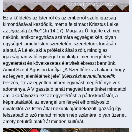
Ez a küldetés az Istenről és az emberről szóló igazság
kimondásával kezdődik, mert a feltámadt Krisztus Lelke
az
„igazság Lelke”
(Jn 14,17). Maga az Úr ígérte ezt meg
nekünk, amikor egyháza számára egységet kért, olyan
egységet, amely Isten szeretetén, szeretetünk forrásán
alapul. A Lélek, aki a próféták által szólt, mindig az
igazságban való egységet munkálja, mert megértést,
egyetértést és következetes életvitelt ébreszt bennünk.
Amint Szent Ágoston tanítja: „A Szentlélek azt akarta, hogy
ez legyen jelenlétének jele” (
Kétszázhatvankilencedik
beszéd,
1): az egyetlen hitben egymást megértő nyelvek
adománya. A Vigasztaló tehát megvéd bennünket mindattól,
ami akadályozza ezt az egyetértést: a pártoskodástól, a
képmutatástól, az evangélium fényét elhomályosító
divatoktól. Az Isten által nekünk ajándékozott igazság így
felszabadító szó marad minden nép számára, olyan üzenet,
amely belülről alakít át minden kultúrát.