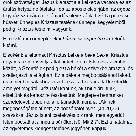
örök szövetséget, Jézus kiárasztja a Lelket: a vacsora és az
árulás helyszíne átalakul, és az apostolok sírjából az egész
Egyház számára a feltámadás ölévé válik. Ezért a pünkösd
húsvéti ünnep és Krisztus testének ünnepe, kegyelemből
pedig Krisztus teste mi vagyunk.
E misztérium ünneplésekor
három szempontra
szeretnék
kitérni.
Elsőként: a feltámadt Krisztus Lelke a
béke Lelke
. Krisztus
ugyanis az ő húsvétja által békét teremt Isten és az ember
között, a Szentlélek pedig ezt a békét a szívekbe árasztja, és
szétterjeszti a világban. Ez a béke a megbocsátásból fakad,
és a megbocsátáshoz vezet: azzal a bocsánattal kezdődik,
amelyet magától, Jézustól kapunk, akit mi elárultunk,
elítéltünk és keresztre feszítettünk. Meglepve bennünket
szeretetével, éppen ő, a feltámadott mondja: „Akinek
megbocsátjátok bűneit, az bocsánatot nyer” (Jn 20,23). E
szavakkal Jézus isteni cselekvést bíz ránk, mert egyedül
Isten bocsáthatja meg a bűnöket (vö. Mk 2,7). Ezt a hatalmat
az egyetemes kiengesztelődés jegyében kapjuk: