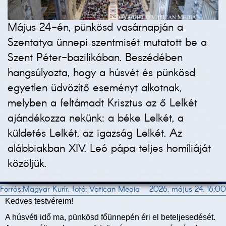
Május 24-én, pünkösd vasárnapján a
Szentatya ünnepi szentmisét mutatott be a
Szent Péter-bazilikában. Beszédében
hangsúlyozta, hogy a húsvét és pünkösd
egyetlen üdvözítő eseményt alkotnak,
melyben a feltámadt Krisztus az ő Lelkét
ajándékozza nekünk: a béke Lelkét, a
küldetés Lelkét, az igazság Lelkét. Az
alábbiakban XIV. Leó pápa teljes homíliáját
közöljük.
Forrás:Magyar Kurír, fotó: Vatican Media
2026. május 24. 16:00
Kedves testvéreim!
A húsvéti idő ma, pünkösd főünnepén éri el beteljesedését.