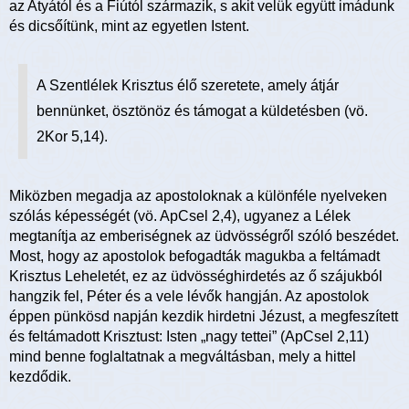
az Atyától és a Fiútól származik, s akit velük együtt imádunk
és dicsőítünk, mint az egyetlen Istent.
A Szentlélek Krisztus élő szeretete, amely átjár
bennünket, ösztönöz és támogat a küldetésben (vö.
2Kor 5,14).
Miközben megadja az apostoloknak a különféle nyelveken
szólás képességét (vö. ApCsel 2,4), ugyanez a Lélek
megtanítja az emberiségnek az üdvösségről szóló beszédet.
Most, hogy az apostolok befogadták magukba a feltámadt
Krisztus Leheletét, ez az üdvösséghirdetés az ő szájukból
hangzik fel, Péter és a vele lévők hangján. Az apostolok
éppen pünkösd napján kezdik hirdetni Jézust, a megfeszített
és feltámadott Krisztust: Isten „nagy tettei” (ApCsel 2,11)
mind benne foglaltatnak a megváltásban, mely a hittel
kezdődik.