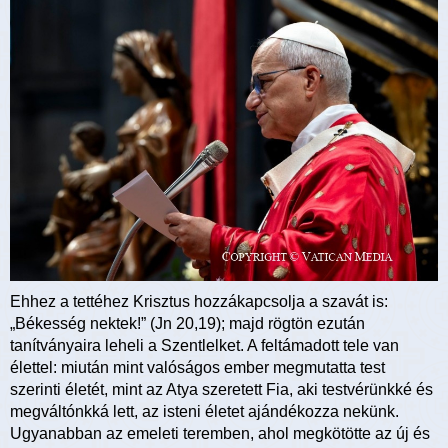
Ehhez a tettéhez Krisztus hozzákapcsolja a szavát is:
„Békesség nektek!” (Jn 20,19); majd rögtön ezután
tanítványaira leheli a Szentlelket. A feltámadott tele van
élettel: miután mint valóságos ember megmutatta test
szerinti életét, mint az Atya szeretett Fia, aki testvérünkké és
megváltónkká lett, az isteni életet ajándékozza nekünk.
Ugyanabban az emeleti teremben, ahol megkötötte az új és