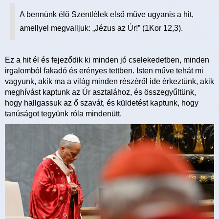
A bennünk élő Szentlélek első műve ugyanis a hit,
amellyel megvalljuk: „Jézus az Úr!” (1Kor 12,3).
Ez a hit él és fejeződik ki minden jó cselekedetben, minden
irgalomból fakadó és erényes tettben. Isten műve tehát mi
vagyunk, akik ma a világ minden részéről ide érkeztünk, akik
meghívást kaptunk az Úr asztalához, és összegyűltünk,
hogy hallgassuk az ő szavát, és küldetést kaptunk, hogy
tanúságot tegyünk róla mindenütt.