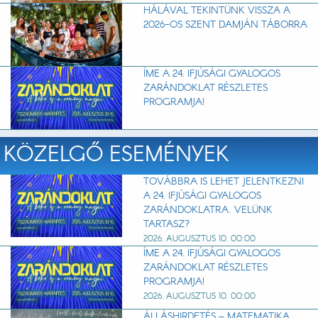
HÁLÁVAL TEKINTÜNK VISSZA A
2026-OS SZENT DAMJÁN TÁBORRA
ÍME A 24. IFJÚSÁGI GYALOGOS
ZARÁNDOKLAT RÉSZLETES
PROGRAMJA!
KÖZELGŐ ESEMÉNYEK
TOVÁBBRA IS LEHET JELENTKEZNI
A 24. IFJÚSÁGI GYALOGOS
ZARÁNDOKLATRA. VELÜNK
TARTASZ?
2026. AUGUSZTUS 10. 00:00
ÍME A 24. IFJÚSÁGI GYALOGOS
ZARÁNDOKLAT RÉSZLETES
PROGRAMJA!
2026. AUGUSZTUS 10. 00:00
ÁLLÁSHIRDETÉS – MATEMATIKA,