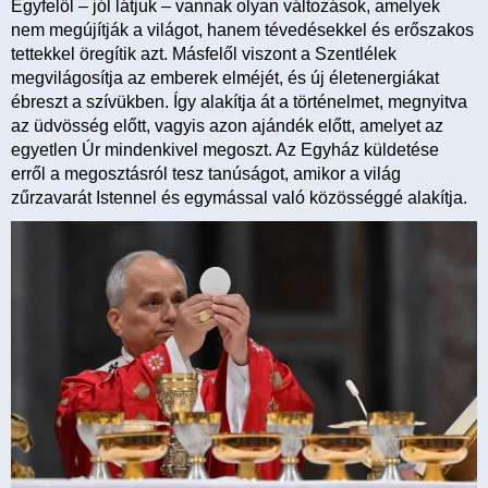
Egyfelől – jól látjuk – vannak olyan változások, amelyek
nem megújítják a világot, hanem tévedésekkel és erőszakos
tettekkel öregítik azt. Másfelől viszont a Szentlélek
megvilágosítja az emberek elméjét, és új életenergiákat
ébreszt a szívükben. Így alakítja át a történelmet, megnyitva
az üdvösség előtt, vagyis azon ajándék előtt, amelyet az
egyetlen Úr mindenkivel megoszt. Az Egyház küldetése
erről a megosztásról tesz tanúságot, amikor a világ
zűrzavarát Istennel és egymással való közösséggé alakítja.