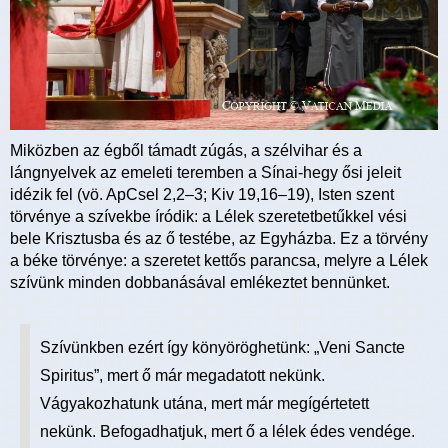
Miközben az égből támadt zúgás, a szélvihar és a
lángnyelvek az emeleti teremben a Sínai-hegy ősi jeleit
idézik fel (vö. ApCsel 2,2–3; Kiv 19,16–19), Isten szent
törvénye a szívekbe íródik: a Lélek szeretetbetűkkel vési
bele Krisztusba és az ő testébe, az Egyházba. Ez a törvény
a béke törvénye: a szeretet kettős parancsa, melyre a Lélek
szívünk minden dobbanásával emlékeztet bennünket.
Szívünkben ezért így könyöröghetünk: „Veni Sancte
Spiritus”, mert ő már megadatott nekünk.
Vágyakozhatunk utána, mert már megígértetett
nekünk. Befogadhatjuk, mert ő a lélek édes vendége.