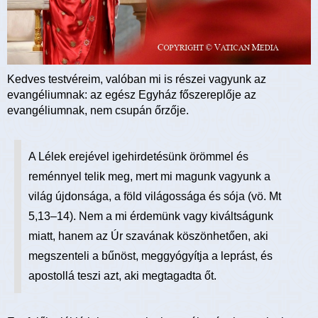
Kedves testvéreim, valóban mi is részei vagyunk az
evangéliumnak: az egész Egyház főszereplője az
evangéliumnak, nem csupán őrzője.
A Lélek erejével igehirdetésünk örömmel és
reménnyel telik meg, mert mi magunk vagyunk a
világ újdonsága, a föld világossága és sója (vö. Mt
5,13–14). Nem a mi érdemünk vagy kiváltságunk
miatt, hanem az Úr szavának köszönhetően, aki
megszenteli a bűnöst, meggyógyítja a leprást, és
apostollá teszi azt, aki megtagadta őt.