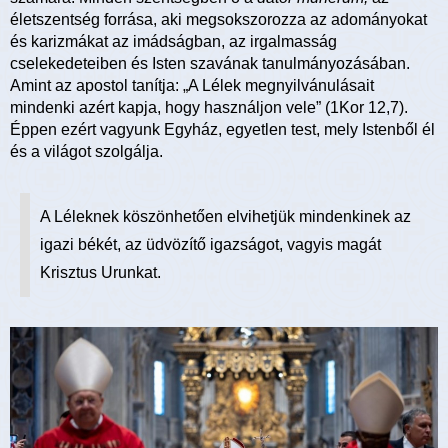
életszentség forrása, aki megsokszorozza az adományokat
és karizmákat az imádságban, az irgalmasság
cselekedeteiben és Isten szavának tanulmányozásában.
Amint az apostol tanítja: „A Lélek megnyilvánulásait
mindenki azért kapja, hogy használjon vele” (1Kor 12,7).
Éppen ezért vagyunk Egyház, egyetlen test, mely Istenből él
és a világot szolgálja.
A Léleknek köszönhetően elvihetjük mindenkinek az
igazi békét, az üdvözítő igazságot, vagyis magát
Krisztus Urunkat.