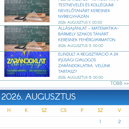
TESTNEVELÉS ÉS KOLLÉGIUMI
NEVELŐTANÁRT KERESNEK
NYÍREGYHÁZÁN
2026. AUGUSZTUS 11. 00:00
ÁLLÁSAJÁNLAT – MATEMATIKA-
BÁRMELY SZAKOS TANÁRT
KERESNEK FEHÉRGYARMATON
2026. AUGUSZTUS 13. 00:00
ELINDULT A REGISZTRÁCIÓ A 24.
IFJÚSÁGI GYALOGOS
ZARÁNDOKLATRA. VELÜNK
TARTASZ?
2026. AUGUSZTUS 15. 00:00
TÖBB >>
2026. AUGUSZTUS
H
K
SZ
CS
P
SZ
V
1
2