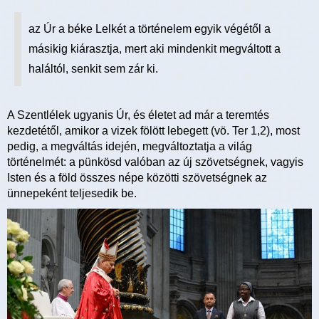
az Úr a béke Lelkét a történelem egyik végétől a
másikig kiárasztja, mert aki mindenkit megváltott a
haláltól, senkit sem zár ki.
A Szentlélek ugyanis Úr, és életet ad már a teremtés
kezdetétől, amikor a vizek fölött lebegett (vö. Ter 1,2), most
pedig, a megváltás idején, megváltoztatja a világ
történelmét: a pünkösd valóban az új szövetségnek, vagyis
Isten és a föld összes népe közötti szövetségnek az
ünnepeként teljesedik be.