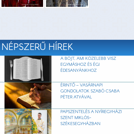
NÉPSZERŰ HÍREK
A BÖJT, AMI KÖZELEBB VISZ
EGYMÁSHOZ ÉS ÉGI
ÉDESANYÁNKHOZ
ÉRINTŐ – VASÁRNAPI
GONDOLATOK SZABÓ CSABA
PÉTER ATYÁVAL
PAPSZENTELÉS A NYÍREGYHÁZI
SZENT MIKLÓS-
SZÉKESEGYHÁZBAN