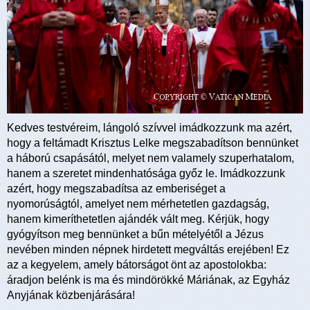
Kedves testvéreim, lángoló szívvel imádkozzunk ma azért,
hogy a feltámadt Krisztus Lelke megszabadítson bennünket
a háború csapásától, melyet nem valamely szuperhatalom,
hanem a szeretet mindenhatósága győz le. Imádkozzunk
azért, hogy megszabadítsa az emberiséget a
nyomorúságtól, amelyet nem mérhetetlen gazdagság,
hanem kimeríthetetlen ajándék vált meg. Kérjük, hogy
gyógyítson meg bennünket a bűn mételyétől a Jézus
nevében minden népnek hirdetett megváltás erejében! Ez
az a kegyelem, amely bátorságot önt az apostolokba:
áradjon belénk is ma és mindörökké Máriának, az Egyház
Anyjának közbenjárására!