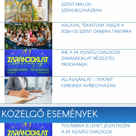
SZENT MIKLÓS-
SZÉKESEGYHÁZBAN
HÁLÁVAL TEKINTÜNK VISSZA A
2026-OS SZENT DAMJÁN TÁBORRA
ÍME A 24. IFJÚSÁGI GYALOGOS
ZARÁNDOKLAT RÉSZLETES
PROGRAMJA!
ÁLLÁSAJÁNLAT – TITKÁRT
KERESNEK NYÍREGYHÁZÁN
KÖZELGŐ ESEMÉNYEK
TOVÁBBRA IS LEHET JELENTKEZNI
A 24. IFJÚSÁGI GYALOGOS