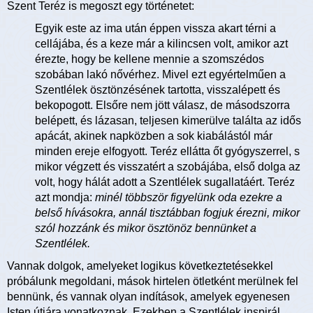
Szent Teréz is megoszt egy történetet:
Egyik este az ima után éppen vissza akart térni a
cellájába, és a keze már a kilincsen volt, amikor azt
érezte, hogy be kellene mennie a szomszédos
szobában lakó nővérhez. Mivel ezt egyértelműen a
Szentlélek ösztönzésének tartotta, visszalépett és
bekopogott. Elsőre nem jött válasz, de másodszorra
belépett, és lázasan, teljesen kimerülve találta az idős
apácát, akinek napközben a sok kiabálástól már
minden ereje elfogyott. Teréz ellátta őt gyógyszerrel, s
mikor végzett és visszatért a szobájába, első dolga az
volt, hogy hálát adott a Szentlélek sugallatáért. Teréz
azt mondja:
minél többször figyelünk oda ezekre a
belső hívásokra, annál tisztábban fogjuk érezni, mikor
szól hozzánk és mikor ösztönöz bennünket a
Szentlélek.
Vannak dolgok, amelyeket logikus következtetésekkel
próbálunk megoldani, mások hirtelen ötletként merülnek fel
bennünk, és vannak olyan indítások, amelyek egyenesen
Isten útjára vonatkoznak. Ezekben a Szentlélek inspirál,