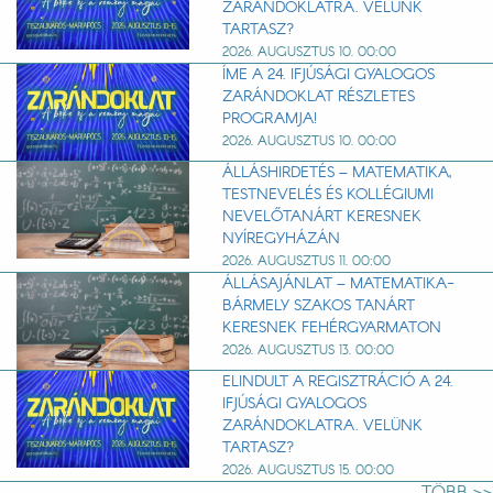
ZARÁNDOKLATRA. VELÜNK
TARTASZ?
2026. AUGUSZTUS 10. 00:00
ÍME A 24. IFJÚSÁGI GYALOGOS
ZARÁNDOKLAT RÉSZLETES
PROGRAMJA!
2026. AUGUSZTUS 10. 00:00
ÁLLÁSHIRDETÉS – MATEMATIKA,
TESTNEVELÉS ÉS KOLLÉGIUMI
NEVELŐTANÁRT KERESNEK
NYÍREGYHÁZÁN
2026. AUGUSZTUS 11. 00:00
ÁLLÁSAJÁNLAT – MATEMATIKA-
BÁRMELY SZAKOS TANÁRT
KERESNEK FEHÉRGYARMATON
2026. AUGUSZTUS 13. 00:00
ELINDULT A REGISZTRÁCIÓ A 24.
IFJÚSÁGI GYALOGOS
ZARÁNDOKLATRA. VELÜNK
TARTASZ?
2026. AUGUSZTUS 15. 00:00