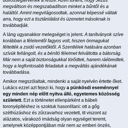
üdvösségtervének a része. Azért történt, hogy Jézus
megváltson és megszabadítson minket a bűntől és a
haláltól. Amint megvilágosodtak, azonnal képessé váltak
arra, hogy ezt a tisztánlátást és üzenetet másoknak is
továbbadják.
A láng ugyanakkor melegséget is jelent.
A tanítványok szíve
korábban a félelemtől fagyos volt, hiszen önmagukat
féltették a zsidó vezetőktől. A Szentlélek hatására azonban
szívük fellángolt, és a bénító félelmet felváltotta a bátorság.
Már nem a saját biztonságukkal törődtek, hanem ráébredtek,
hogy a legfontosabb feladatuk a megváltás ajándékának
továbbadása.
Amikor megszólaltak, mindenki a saját nyelvén értette őket.
Lukács ezzel azt fejezi ki, hogy
a pünkösdi eseménnyel
egy minden nép előtt nyitva álló, egyetemes közösség
született.
Ezt a történetet ellenpárként a bábeli
toronyépítéshez is szoktuk hasonlítani: ott a gőg
széthúzáshoz és zűrzavarhoz vezetett, itt viszont az
alázatos, várakozó imádság olyan egységet teremt,
amelynek középpontjában már nem az emberi önzés,