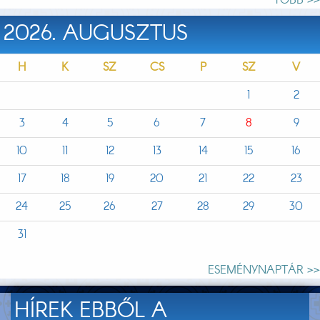
TÖBB >>
2026. AUGUSZTUS
H
K
SZ
CS
P
SZ
V
1
2
3
4
5
6
7
8
9
10
11
12
13
14
15
16
17
18
19
20
21
22
23
24
25
26
27
28
29
30
31
ESEMÉNYNAPTÁR >>
HÍREK EBBŐL A