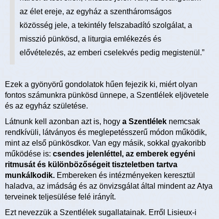
az élet ereje, az egyház a szentháromságos
közösség jele, a tekintély felszabadító szolgálat, a
misszió pünkösd, a liturgia emlékezés és
elővételezés, az emberi cselekvés pedig megistenül.”
Ezek a gyönyörű gondolatok hűen fejezik ki, miért olyan
fontos számunkra pünkösd ünnepe, a Szentlélek eljövetele
és az egyház születése.
Látnunk kell azonban azt is, hogy
a Szentlélek
nemcsak
rendkívüli, látványos és meglepetésszerű módon működik,
mint az első pünkösdkor. Van egy másik, sokkal gyakoribb
működése is:
csendes jelenléttel, az emberek egyéni
ritmusát és különbözőségeit tiszteletben tartva
munkálkodik.
Embereken és intézményeken keresztül
haladva, az imádság és az önvizsgálat által mindent az Atya
terveinek teljesülése felé irányít.
Ezt nevezzük a Szentlélek sugallatainak. Erről Lisieux-i