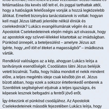
feltámadása óta kevés idő telt el, és joggal tarthattak attól,
hogy a hatóságok felelősségre vonják a hozzá legközelebb
állókat. Emellett bizonyára tanácstalanok is voltak: hogyan
kell majd Jézus látható jelenléte nélkül élniük és
cselekedniük? Lukács evangéliumának végén és az
Apostolok Cselekedeteinek elején mégis azt olvassuk, hogy
az apostolok egy szívvel-lélekkel kitartottak az imádságban.
Pünkösd ünnepét, a beteljesülést – amelyre Jézus azt
ígérte, hogy
„erő tölt el titeket a magasságból”
– imádkozva
várták.
Rendkívül valóságos az a kép, ahogyan Lukács leírja a
tanítványok esendőségét. Csodálatos látni Jézus beléjük
vetett bizalmát. Tudta, hogy hiába mondott el nekik mindent
előre, a teljes megértés ideje csak később jön el. Jézus
bízott abban, hogy ezek a sokszor értetlenkedő emberek a
Szentlélek segítségével eljutnak a teljes igazságra, és
képesek lesznek befogadni a fentről jövő erőt.
Így érkezünk el pünkösd csodájához. Az Apostolok
Cselekedeteinek második fejezetében Lukács leírja, hogy