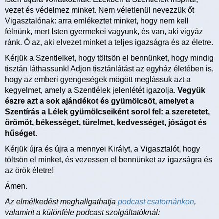
vezet és védelmez minket. Nem véletlenül nevezzük őt
Vigasztalónak: arra emlékeztet minket, hogy nem kell
félnünk, mert Isten gyermekei vagyunk, és van, aki vigyáz
ránk. Ő az, aki elvezet minket a teljes igazságra és az életre.
Kérjük a Szentlelket, hogy töltsön el bennünket, hogy mindig
tisztán láthassunk! Adjon tisztánlátást az egyház életében is,
hogy az emberi gyengeségek mögött meglássuk azt a
kegyelmet, amely a Szentlélek jelenlétét igazolja.
Vegyük
észre azt a sok ajándékot és gyümölcsöt, amelyet a
Szentírás a Lélek gyümölcseiként sorol fel: a szeretetet,
örömöt, békességet, türelmet, kedvességet, jóságot és
hűséget.
Kérjük újra és újra a mennyei Királyt, a Vigasztalót, hogy
töltsön el minket, és vezessen el bennünket az igazságra és
az örök életre!
Ámen.
Az elmélkedést meghallgathatja
podcast csatornánkon
,
valamint a különféle podcast szolgáltatóknál: