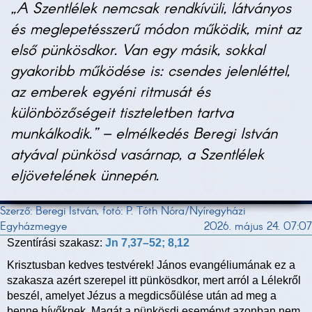
„A Szentlélek nemcsak rendkívüli, látványos
és meglepetésszerű módon működik, mint az
első pünkösdkor. Van egy másik, sokkal
gyakoribb működése is: csendes jelenléttel,
az emberek egyéni ritmusát és
különbözőségeit tiszteletben tartva
munkálkodik.” – elmélkedés Beregi István
atyával pünkösd vasárnap, a Szentlélek
eljövetelének ünnepén.
Szerző: Beregi István, fotó: P. Tóth Nóra/Nyíregyházi
Egyházmegye
2026. május 24. 07:07
Szentírási szakasz:
Jn 7,37–52; 8,12
Krisztusban kedves testvérek! János evangéliumának ez a
szakasza azért szerepel itt pünkösdkor, mert arról a Lélekről
beszél, amelyet Jézus a megdicsőülése után ad meg a
benne hívőknek. Magát a pünkösdi eseményt azonban nem