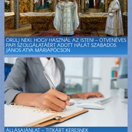
ÖRÜLJ NEKI, HOGY HASZNÁL AZ ISTEN! – ÖTVENÉVES
PAPI SZOLGÁLATÁÉRT ADOTT HÁLÁT SZABADOS
JÁNOS ATYA MÁRIAPÓCSON
ÁLLÁSAJÁNLAT – TITKÁRT KERESNEK