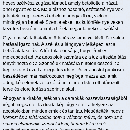
heves szélvész zúgása támadt, amely betöltötte a házat,
ahol együtt voltak. Majd tűzhöz hasonló, szétoszló nyelvek
jelentek meg, leereszkedtek mindegyikükre, s ekkor
mindnyájan beteltek Szentlélekkel, és különféle nyelveken
kezdtek beszélni, amint a Lélek megadta nekik a szólást.
Olyan belső, láthatatlan történés ez, amelyet kívülről csak a
hatásai igazolnak. A szél és a lángnyelv jelképezi ezt a
belső átalakulást. A tűz tulajdonsága, hogy fényt és
melegséget ad. Az apostolok számára ez a tűz a tisztánlátás
fényét hozta el: a Szentlélek hatására hirtelen összeállt a
kép, és elérkezett a megértés ideje. Péter apostol pünkösdi
beszédében már határozottan megfogalmazza azt, amit
addig képtelenek voltak átlátni: minden Isten elhatározott
terve és előre tudása szerint alakult.
Ahogyan a kirakós játékban a darabkák összevisszaságából
végül megszületik a tiszta kép, úgy került a helyére az
apostolokban minden emlék és tanítás. Megértették, hogy
a
kereszt és a feltámadás nem a véletlen műve, és nem az ő
emberi elvárásaik szerint történt, hanem Isten örök