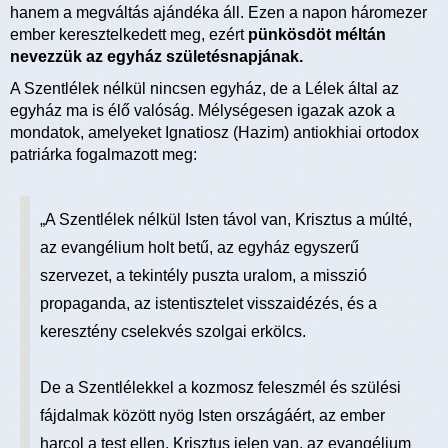
hanem a megváltás ajándéka áll. Ezen a napon háromezer
ember keresztelkedett meg, ezért
pünkösdöt méltán
nevezzük az egyház születésnapjának.
A Szentlélek nélkül nincsen egyház, de a Lélek által az
egyház ma is élő valóság. Mélységesen igazak azok a
mondatok, amelyeket Ignatiosz (Hazim) antiokhiai ortodox
patriárka fogalmazott meg:
„A Szentlélek nélkül Isten távol van, Krisztus a múlté,
az evangélium holt betű, az egyház egyszerű
szervezet, a tekintély puszta uralom, a misszió
propaganda, az istentisztelet visszaidézés, és a
keresztény cselekvés szolgai erkölcs.
De a Szentlélekkel a kozmosz feleszmél és szülési
fájdalmak között nyög Isten országáért, az ember
harcol a test ellen, Krisztus jelen van, az evangélium