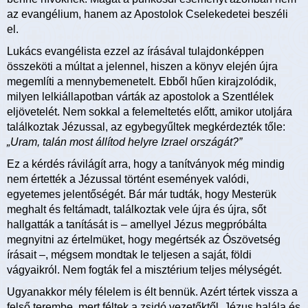
az evangélium, hanem az Apostolok Cselekedetei beszéli
el.
Lukács evangélista ezzel az írásával tulajdonképpen
összeköti a múltat a jelennel, hiszen a könyv elején újra
megemlíti a mennybemenetelt. Ebből hűen kirajzolódik,
milyen lelkiállapotban várták az apostolok a Szentlélek
eljövetelét. Nem sokkal a felemeltetés előtt, amikor utoljára
találkoztak Jézussal, az egybegyűltek megkérdezték tőle:
„Uram, talán most állítod helyre Izrael országát?”
Ez a kérdés rávilágít arra, hogy a tanítványok még mindig
nem értették a Jézussal történt események valódi,
egyetemes jelentőségét. Bár már tudták, hogy Mesterük
meghalt és feltámadt, találkoztak vele újra és újra, sőt
hallgatták a tanítását is – amellyel Jézus megpróbálta
megnyitni az értelmüket, hogy megértsék az Ószövetség
írásait –, mégsem mondtak le teljesen a saját, földi
vágyaikról. Nem fogták fel a misztérium teljes mélységét.
Ugyanakkor mély félelem is élt bennük. Azért tértek vissza a
felső terembe, mert féltek a zsidó vezetőktől. Jézus halála és