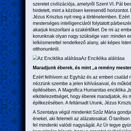
szeretet civilizációja, amelyről Szent VI. Pál be
hirdetett, mint a közösen keresendő horizontot.
Jézus Krisztus nyit meg a történelemben. Ezért 
mesterséges intelligenciáról folytatott párbesz
akarjuk kiszorítani a szakértőket. De mi az em
korunknak olyan nagy szüksége van: minden emb
lelkiismerettel rendelkező alany, aki képes Ist
otthonunkról.
Az Enciklika aláírása
Maradjunk éberek, és mint „a remény meste
Ezért felhívom az Egyház és az emberi család m
nézzünk szembe a jelen kihívásaival, és működ
építésében. A Magnifica Humanitas enciklika „
elkötelezettséget, hogy éberek maradjatok, és 
építkezésében. A feltámadt Urunk, Jézus Kris
A Szentatya végül mindenkit Szűz Mária gondjai
énekel, aki felemeli az alázatosakat. Ő tanítso
fel mindenki valódi nagyságát. Az Úr tegye gyü