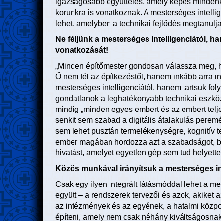
igazságosabb együttélés, amely képes mindenki
korunkra is vonatkoznak. A mesterséges intellig
lehet, amelyben a technikai fejlődés megtanulja
Ne féljünk a mesterséges intelligenciától, 
vonatkozását!
„Minden építőmester gondosan válassza meg, hog
Ő nem fél az építkezéstől, hanem inkább arra int
mesterséges intelligenciától, hanem tartsuk f
gondatlanok a leghatékonyabb technikai eszköze
mindig „minden egyes embert és az embert teljes
senkit sem szabad a digitális átalakulás peremér
sem lehet pusztán termelékenységre, kognitív t
ember magában hordozza azt a szabadságot, bel
hivatást, amelyet egyetlen gép sem tud helyettes
Közös munkával irányítsuk a mesterséges inte
Csak egy ilyen integrált látásmóddal lehet a mes
együtt – a rendszerek tervezői és azok, akiket
az intézmények és az egyének, a hatalmi közpon
építeni, amely nem csak néhány kiváltságosna