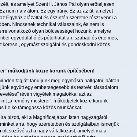
szélt, és amelyet Szent II. János Pál olyan erőteljesen
 Ez nem naiv álom. Ez egy irány. Ez az az út, amelyet
az Egyház alázattal és őszintén szeretne részt venni a
édben. Nincsenek technikai válaszaink, és nem is
berre vonatkozó olyan bölcsességet hozunk, amelyre
er egyedülálló és pótolhatatlan, szabad és értelmes,
ent keresni, egymást szolgálni és gondoskodni közös
rei” működjünk közre korunk építésében!
inden tagját: tanuljunk meg egymásra hallgatni, bátran
jünk együtt egy emberségesebb és testvéri társadalom
bevetése” révén vigyétek magatokkal azt az
mint „a remény mesterei”, működjetek közre korunk
ztus Lelke támogassa közös munkánkat.
ra bízott, aki a Magnificatjában Isten nagyságáról
n minket arra, hogy szeretetben és szolgálatban ismerjük
mölcsözővé azt a nagy vállalkozást, amelyet ma a