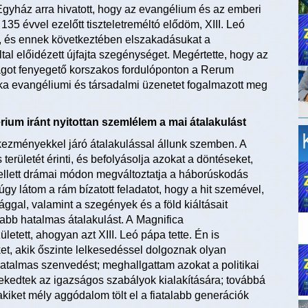
Egyház arra hivatott, hogy az evangélium és az emberi
35 évvel ezelőtt tiszteletreméltó elődöm, XIII. Leó
t, és ennek következtében elszakadásukat a
ltal előidézett újfajta szegénységet. Megértette, hogy az
got fenyegető korszakos fordulóponton a Rerum
ika evangéliumi és társadalmi üzenetet fogalmazott meg
térium iránt nyitottan szemlélem a mai átalakulást
ezményekkel járó átalakulással állunk szemben. A
erületét érinti, és befolyásolja azokat a döntéseket,
ellett drámai módon megváltoztatja a háborúskodás
úgy látom a rám bízatott feladatot, hogy a hit szemével,
sággal, valamint a szegények és a föld kiáltásait
bb hatalmas átalakulást. A Magnifica
etett, ahogyan azt XIII. Leó pápa tette. Én is
t, akik őszinte lelkesedéssel dolgoznak olyan
atalmas szenvedést; meghallgattam azokat a politikai
törekedtek az igazságos szabályok kialakítására; továbbá
kiket mély aggódalom tölt el a fiatalabb generációk