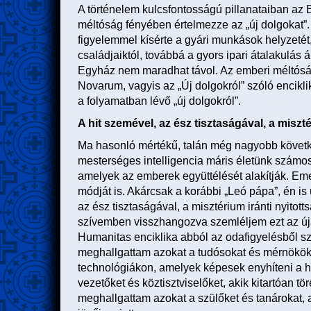
A történelem kulcsfontosságú pillanataiban az 
méltóság fényében értelmezze az „új dolgokat”. 1
figyelemmel kísérte a gyári munkások helyzeté
családjaiktól, továbbá a gyors ipari átalakulás á
Egyház nem maradhat távol. Az emberi méltósá
Novarum, vagyis az „Új dolgokról” szóló encikl
a folyamatban lévő „új dolgokról”.
A hit szemével, az ész tisztaságával, a misz
Ma hasonló mértékű, talán még nagyobb követk
mesterséges intelligencia máris életünk számos t
amelyek az emberek együttélését alakítják. Em
módját is. Akárcsak a korábbi „Leó pápa”, én is 
az ész tisztaságával, a misztérium iránti nyitott
szívemben visszhangozva szemléljem ezt az úja
Humanitas enciklika abból az odafigyelésből szül
meghallgattam azokat a tudósokat és mérnököke
technológiákon, amelyek képesek enyhíteni a h
vezetőket és köztisztviselőket, akik kitartóan 
meghallgattam azokat a szülőket és tanárokat, a