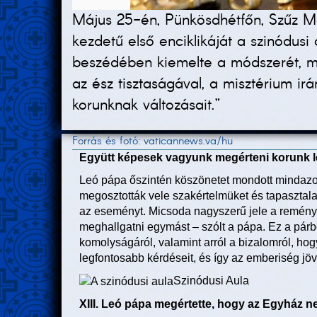
Május 25-én, Pünkösdhétfőn, Szűz M
kezdetű első enciklikáját a szinódu
beszédében kiemelte a módszerét, mel
az ész tisztaságával, a misztérium ir
korunknak változásait.”
Forrás és fotó: vaticannews.va/hu
Együtt képesek vagyunk megérteni korunk l
Leó pápa őszintén köszönetet mondott mindazok
megosztották vele szakértelmüket és tapasztalat
az eseményt. Micsoda nagyszerű jele a remén
meghallgatni egymást – szólt a pápa. Ez a pár
komolyságáról, valamint arról a bizalomról, h
legfontosabb kérdéseit, és így az emberiség jövő
Szinódusi Aula
XIII. Leó pápa megértette, hogy az Egyház 