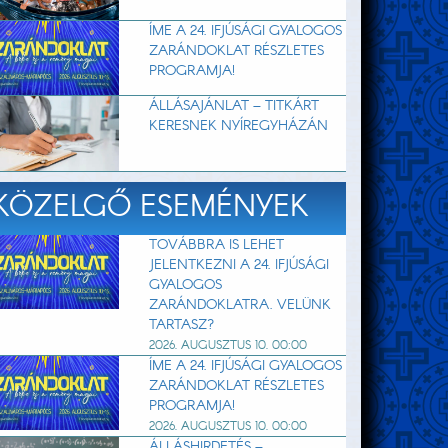
ÍME A 24. IFJÚSÁGI GYALOGOS
ZARÁNDOKLAT RÉSZLETES
PROGRAMJA!
ÁLLÁSAJÁNLAT – TITKÁRT
KERESNEK NYÍREGYHÁZÁN
KÖZELGŐ ESEMÉNYEK
TOVÁBBRA IS LEHET
JELENTKEZNI A 24. IFJÚSÁGI
GYALOGOS
ZARÁNDOKLATRA. VELÜNK
TARTASZ?
2026. AUGUSZTUS 10. 00:00
ÍME A 24. IFJÚSÁGI GYALOGOS
ZARÁNDOKLAT RÉSZLETES
PROGRAMJA!
2026. AUGUSZTUS 10. 00:00
ÁLLÁSHIRDETÉS –