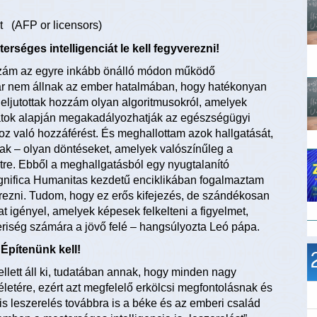
t (AFP or licensors)
rséges intelligenciát le kell fegyverezni!
zzám az egyre inkább önálló módon működő
már nem állnak az ember hatalmában, hogy hatékonyan
eljutottak hozzám olyan algoritmusokról, amelyek
adatok alapján megakadályozhatják az egészségügyi
oz való hozzáférést. És meghallottam azok hallgatását,
ak – olyan döntéseket, amelyek valószínűleg a
étre. Ebből a meghallgatásból egy nyugtalanító
nifica Humanitas kezdetű enciklikában fogalmaztam
verezni. Tudom, hogy ez erős kifejezés, de szándékosan
at igényel, amelyek képesek felkelteni a figyelmet,
mberiség számára a jövő felé – hangsúlyozta Leó pápa.
Építenünk kell!
llett áll ki, tudatában annak, hogy minden nagy
életére, ezért azt megfelelő erkölcsi megfontolásnak és
ris leszerelés továbbra is a béke és az emberi család