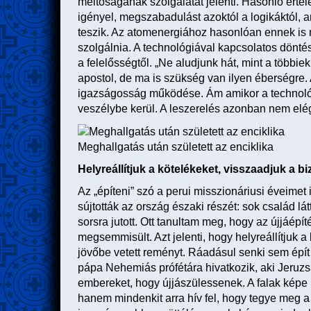
méltóságának szolgálatát jelenti. Hasonló értel
igényel, megszabadulást azoktól a logikáktól, 
teszik. Az atomenergiához hasonlóan ennek is mi
szolgálnia. A technológiával kapcsolatos dönté
a felelősségtől. „Ne aludjunk hát, mint a többie
apostol, de ma is szükség van ilyen éberségre
igazságosság működése. Ám amikor a technológi
veszélybe kerül. A leszerelés azonban nem elég.
Meghallgatás után született az enciklika
Helyreállítjuk a kötelékeket, visszaadjuk a b
Az „építeni” szó a perui misszionáriusi éveime
sújtották az ország északi részét: sok család lá
sorsra jutott. Ott tanultam meg, hogy az újjáépí
megsemmisült. Azt jelenti, hogy helyreállítjuk a
jövőbe vetett reményt. Ráadásul senki sem épít
pápa Nehemiás prófétára hivatkozik, aki Jeruzsá
embereket, hogy újjászülessenek. A falak képe
hanem mindenkit arra hív fel, hogy tegye meg a 