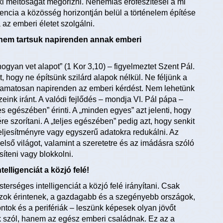
 méltóságát megőrizni. Nehemiás erőfeszítései a mi
encia a közösség horizontján belül a történelem építése
 az emberi életet szolgálni.
hanem tartsuk napirenden annak emberi
yan vet alapot” (1 Kor 3,10) – figyelmeztet Szent Pál.
, hogy ne építsünk szilárd alapok nélkül. Ne féljünk a
olyamatosan napirenden az emberi kérdést. Nem lehetünk
ink iránt. A valódi fejlődés – mondja VI. Pál pápa –
 egészében” érinti. A „minden egyes” azt jelenti, hogy
e szorítani. A „teljes egészében” pedig azt, hogy senkit
eljesítményre vagy egyszerű adatokra redukálni. Az
ső világot, valamint a szeretetre és az imádásra szóló
íteni vagy blokkolni.
lligenciát a közjó felé!
terséges intelligenciát a közjó felé irányítani. Csak
 azok érintenek, a gazdagabb és a szegényebb országok,
tok és a perifériák – leszünk képesek olyan jövőt
k szól, hanem az egész emberi családnak. Ez az a