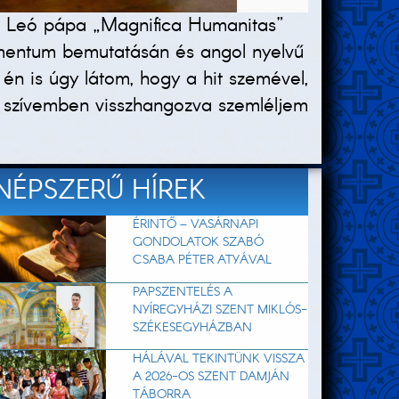
. Leó pápa „Magnifica Humanitas”
kumentum bemutatásán és angol nyelvű
én is úgy látom, hogy a hit szemével,
ait szívemben visszhangozva szemléljem
NÉPSZERŰ HÍREK
ÉRINTŐ – VASÁRNAPI
GONDOLATOK SZABÓ
CSABA PÉTER ATYÁVAL
PAPSZENTELÉS A
NYÍREGYHÁZI SZENT MIKLÓS-
SZÉKESEGYHÁZBAN
HÁLÁVAL TEKINTÜNK VISSZA
A 2026-OS SZENT DAMJÁN
TÁBORRA