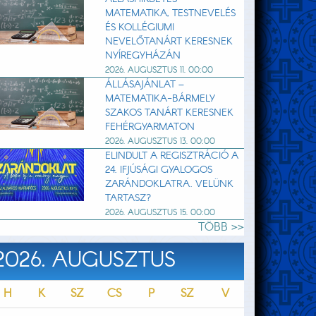
MATEMATIKA, TESTNEVELÉS
ÉS KOLLÉGIUMI
NEVELŐTANÁRT KERESNEK
NYÍREGYHÁZÁN
2026. AUGUSZTUS 11. 00:00
ÁLLÁSAJÁNLAT –
MATEMATIKA-BÁRMELY
SZAKOS TANÁRT KERESNEK
FEHÉRGYARMATON
2026. AUGUSZTUS 13. 00:00
ELINDULT A REGISZTRÁCIÓ A
24. IFJÚSÁGI GYALOGOS
ZARÁNDOKLATRA. VELÜNK
TARTASZ?
2026. AUGUSZTUS 15. 00:00
TÖBB >>
2026. AUGUSZTUS
H
K
SZ
CS
P
SZ
V