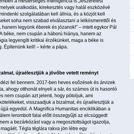
emben a mesterséges intelligencia is „leszerelést”
amelyek uralkodás, kirekesztés vagy halál eszközévé
ndenki szolgálatában kell állnia, és a közjót kell
seket soha nem szabad elválasztani a lelkiismerettől és
k, hanem legyünk éberek és józanok!” – intett egykor Pál
. A béke, nem csupán a háború hiánya, hanem az
a legyengíti kritikai érzékünket, maga a béke is
 Építenünk kell! – kérte a pápa.
izalmat, újraélesztjük a jövőbe vetett reményt
t idézi fel bennem. 2017-ben heves esőzések és árvizek
tta, ahogy otthonát elnyeli a sár, és számos út is hasonló
tés nem csupán azt jelenti, hogy pótoljuk, ami
 kötelékeket, visszaadjuk a bizalmat, és újraélesztjük a
 újjá egyedül. A Magnifica Humanitas enciklikában a
lem lerombolt falai előtt összegyűjti az elcsüggedt
 nem a bezárkózást vagy a megosztottságot igazolja,
magáét. Tégla téglára rakva jön létre egy