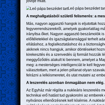
jövője miatt.
Leó pápa beszédet tar
A meghallgatásból születő felismerés: a meste
Más, nagyon aggasztó hangok is eljutottak ho
fegyverrendszerekről, amelyek gyakorlatilag 
irányítsa őket. Nagyon aggasztó beszámolók is 
előítéletekkel és igazságtalansággal terhelt 
ellátáshoz, a foglalkoztatáshoz és a biztonságh
akiknek nincs hangjuk, amikor döntéseket hozn
kirekesztés és a szenvedés új formáit hozzák l
meggyőződés alakult ki bennem, amelyet a Mag
meg: a mesterséges intelligenciát le kell fegy
választottam, mert a jelen pillanat olyan szavak
felrázni a lelkiismeretet, és utat mutatni az e
A leszerelés azonban önmagában nem elég. 
Az Egyház már régóta a nukleáris leszerelés me
technikai erő hatást tud gyakorolni az emberek 
nyilvános ellenőrzésnek kell kísérnie. A nukleá