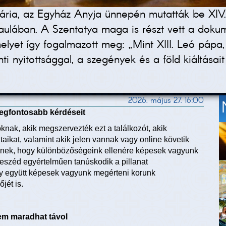
ária, az Egyház Anyja ünnepén mutatták be XIV
si aulában. A Szentatya maga is részt vett a do
yet így fogalmazott meg: „Mint XIII. Leó pápa, 
ánti nyitottsággal, a szegények és a föld kiáltás
2026. május 27. 16:00
egfontosabb kérdéseit
nak, akik megszervezték ezt a találkozót, akik
aikat, valamint akik jelen vannak vagy online követik
ynek, hogy különbözőségeink ellenére képesek vagyunk
beszéd egyértelműen tanúskodik a pillanat
ogy együtt képesek vagyunk megérteni korunk
jét is.
nem maradhat távol