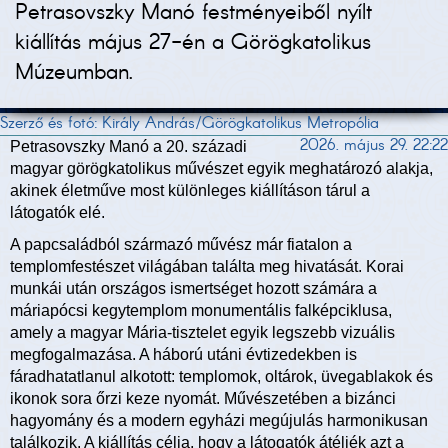
Petrasovszky Manó festményeiből nyílt
kiállítás május 27-én a Görögkatolikus
Múzeumban.
Szerző és fotó: Király András/Görögkatolikus Metropólia
2026. május 29. 22:22
Petrasovszky Manó a 20. századi
magyar görögkatolikus művészet egyik meghatározó alakja,
akinek életműve most különleges kiállításon tárul a
látogatók elé.
A papcsaládból származó művész már fiatalon a
templomfestészet világában találta meg hivatását. Korai
munkái után országos ismertséget hozott számára a
máriapócsi kegytemplom monumentális falképciklusa,
amely a magyar Mária-tisztelet egyik legszebb vizuális
megfogalmazása. A háború utáni évtizedekben is
fáradhatatlanul alkotott: templomok, oltárok, üvegablakok és
ikonok sora őrzi keze nyomát. Művészetében a bizánci
hagyomány és a modern egyházi megújulás harmonikusan
találkozik. A kiállítás célja, hogy a látogatók átéljék azt a