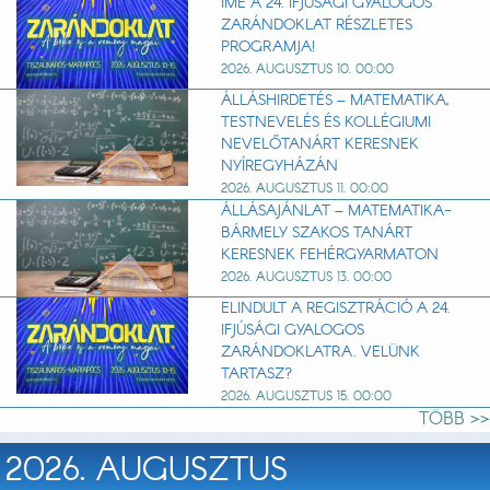
ÍME A 24. IFJÚSÁGI GYALOGOS
ZARÁNDOKLAT RÉSZLETES
PROGRAMJA!
2026. AUGUSZTUS 10. 00:00
ÁLLÁSHIRDETÉS – MATEMATIKA,
TESTNEVELÉS ÉS KOLLÉGIUMI
NEVELŐTANÁRT KERESNEK
NYÍREGYHÁZÁN
2026. AUGUSZTUS 11. 00:00
ÁLLÁSAJÁNLAT – MATEMATIKA-
BÁRMELY SZAKOS TANÁRT
KERESNEK FEHÉRGYARMATON
2026. AUGUSZTUS 13. 00:00
ELINDULT A REGISZTRÁCIÓ A 24.
IFJÚSÁGI GYALOGOS
ZARÁNDOKLATRA. VELÜNK
TARTASZ?
2026. AUGUSZTUS 15. 00:00
TÖBB >>
2026. AUGUSZTUS