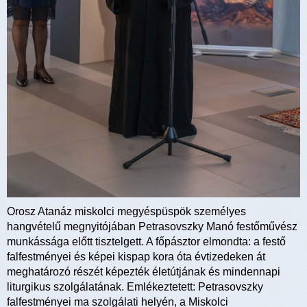
Orosz Atanáz miskolci megyéspüspök személyes
hangvételű megnyitójában Petrasovszky Manó festőművész
munkássága előtt tisztelgett. A főpásztor elmondta: a festő
falfestményei és képei kispap kora óta évtizedeken át
meghatározó részét képezték életútjának és mindennapi
liturgikus szolgálatának. Emlékeztetett: Petrasovszky
falfestményei ma szolgálati helyén, a Miskolci