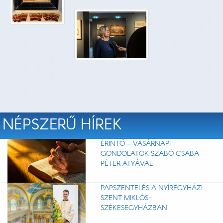
NÉPSZERŰ HÍREK
ÉRINTŐ – VASÁRNAPI
GONDOLATOK SZABÓ CSABA
PÉTER ATYÁVAL
PAPSZENTELÉS A NYÍREGYHÁZI
SZENT MIKLÓS-
SZÉKESEGYHÁZBAN