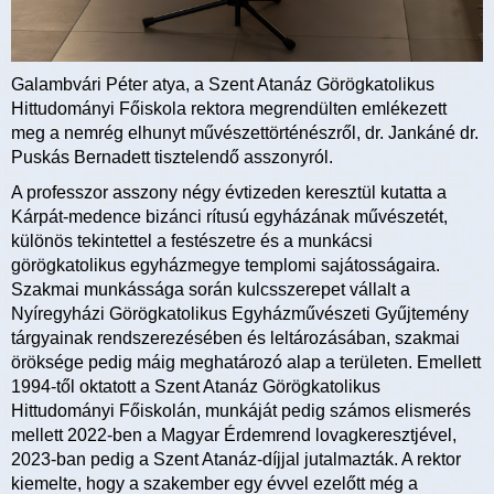
Galambvári Péter atya, a Szent Atanáz Görögkatolikus
Hittudományi Főiskola rektora megrendülten emlékezett
meg a nemrég elhunyt művészettörténészről, dr. Jankáné dr.
Puskás Bernadett tisztelendő asszonyról.
A professzor asszony négy évtizeden keresztül kutatta a
Kárpát-medence bizánci rítusú egyházának művészetét,
különös tekintettel a festészetre és a munkácsi
görögkatolikus egyházmegye templomi sajátosságaira.
Szakmai munkássága során kulcsszerepet vállalt a
Nyíregyházi Görögkatolikus Egyházművészeti Gyűjtemény
tárgyainak rendszerezésében és leltározásában, szakmai
öröksége pedig máig meghatározó alap a területen. Emellett
1994-től oktatott a Szent Atanáz Görögkatolikus
Hittudományi Főiskolán, munkáját pedig számos elismerés
mellett 2022-ben a Magyar Érdemrend lovagkeresztjével,
2023-ban pedig a Szent Atanáz-díjjal jutalmazták. A rektor
kiemelte, hogy a szakember egy évvel ezelőtt még a