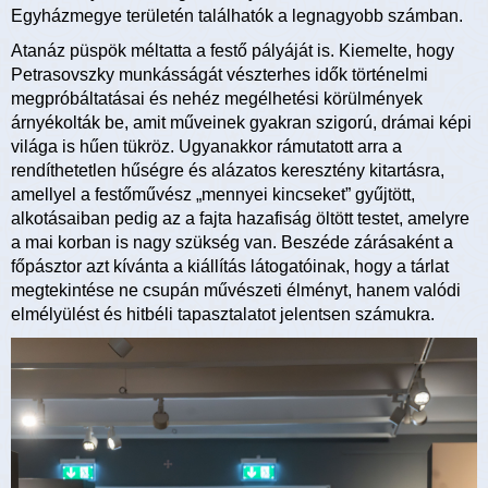
Egyházmegye területén találhatók a legnagyobb számban.
Atanáz püspök méltatta a festő pályáját is. Kiemelte, hogy
Petrasovszky munkásságát vészterhes idők történelmi
megpróbáltatásai és nehéz megélhetési körülmények
árnyékolták be, amit műveinek gyakran szigorú, drámai képi
világa is hűen tükröz. Ugyanakkor rámutatott arra a
rendíthetetlen hűségre és alázatos keresztény kitartásra,
amellyel a festőművész „mennyei kincseket” gyűjtött,
alkotásaiban pedig az a fajta hazafiság öltött testet, amelyre
a mai korban is nagy szükség van. Beszéde zárásaként a
főpásztor azt kívánta a kiállítás látogatóinak, hogy a tárlat
megtekintése ne csupán művészeti élményt, hanem valódi
elmélyülést és hitbéli tapasztalatot jelentsen számukra.