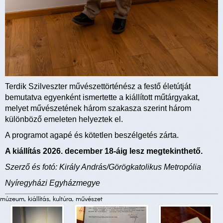
Terdik Szilveszter művészettörténész a festő életútját
bemutatva egyenként ismertette a kiállított műtárgyakat,
melyet művészetének három szakasza szerint három
különböző emeleten helyeztek el.
A programot agapé és kötetlen beszélgetés zárta.
A kiállítás 2026. december 18-áig lesz megtekinthető.
Szerző és fotó: Király András/Görögkatolikus Metropólia
Nyíregyházi Egyházmegye
múzeum, kiállítás, kultúra, művészet