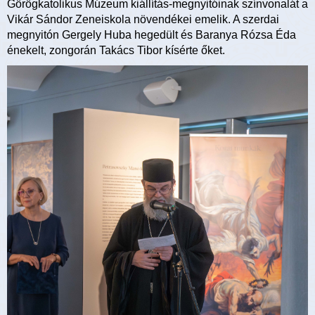
Görögkatolikus Múzeum kiállítás-megnyitóinak színvonalát a
Vikár Sándor Zeneiskola növendékei emelik. A szerdai
megnyitón Gergely Huba hegedült és Baranya Rózsa Éda
énekelt, zongorán Takács Tibor kísérte őket.