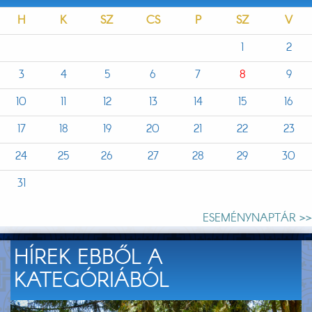
H
K
SZ
CS
P
SZ
V
1
2
3
4
5
6
7
8
9
10
11
12
13
14
15
16
17
18
19
20
21
22
23
24
25
26
27
28
29
30
31
ESEMÉNYNAPTÁR >>
HÍREK EBBŐL A
KATEGÓRIÁBÓL