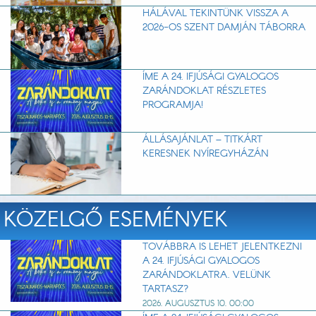
HÁLÁVAL TEKINTÜNK VISSZA A
2026-OS SZENT DAMJÁN TÁBORRA
ÍME A 24. IFJÚSÁGI GYALOGOS
ZARÁNDOKLAT RÉSZLETES
PROGRAMJA!
ÁLLÁSAJÁNLAT – TITKÁRT
KERESNEK NYÍREGYHÁZÁN
KÖZELGŐ ESEMÉNYEK
TOVÁBBRA IS LEHET JELENTKEZNI
A 24. IFJÚSÁGI GYALOGOS
ZARÁNDOKLATRA. VELÜNK
TARTASZ?
2026. AUGUSZTUS 10. 00:00