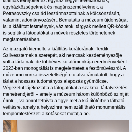
kiállítás létrejöttéhez: egyházmegyei levéltároknak,
egyházközségeknek és magánszemélyeknek, a
Petrasovszky család leszármazottainak a kölcsönzésért,
valamint adományozásért. Bemutatta a múzeum újdonságát
is: a kiállított festmények, vázlatok, tárgyak mellett QR-kódok
is segítik a látogatókat a művek részletes történetének
megismerésében.
Az igazgató kiemelte a kiállítás kurátorának, Terdik
Szilveszternek a szerepét, aki nemcsak kezdeményezője
volt a tárlatnak, de többéves kutatómunkája eredményeként
2023-ban monográfiát is megjelentetett a festőművészről. A
múzeumi munka összetettségére utalva rámutatott, hogy a
tárlat a hosszas tudományos alapozás gyümölcse.
Végezetül tájékoztatta a látogatókat a szakmai tárlatvezetés
menetrendjéről – amely a múzeum három különböző szintjét
érinti –, valamint felhívta a figyelmet a kiállítótérben látható
vetítésre, amely a helyszínre nem szállítható monumentális
templomfestészeti alkotásokat mutatja be.