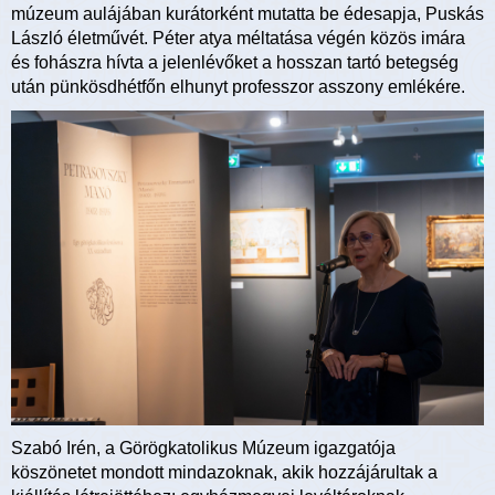
múzeum aulájában kurátorként mutatta be édesapja, Puskás
László életművét. Péter atya méltatása végén közös imára
és fohászra hívta a jelenlévőket a hosszan tartó betegség
után pünkösdhétfőn elhunyt professzor asszony emlékére.
Szabó Irén, a Görögkatolikus Múzeum igazgatója
köszönetet mondott mindazoknak, akik hozzájárultak a