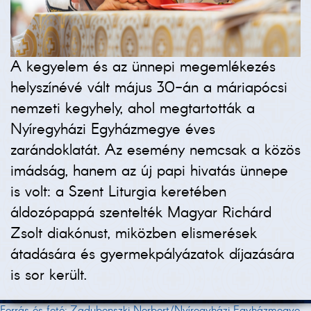
A kegyelem és az ünnepi megemlékezés
helyszínévé vált május 30-án a máriapócsi
nemzeti kegyhely, ahol megtartották a
Nyíregyházi Egyházmegye éves
zarándoklatát. Az esemény nemcsak a közös
imádság, hanem az új papi hivatás ünnepe
is volt: a Szent Liturgia keretében
áldozópappá szentelték Magyar Richárd
Zsolt diakónust, miközben elismerések
átadására és gyermekpályázatok díjazására
is sor került.
Forrás és fotó: Zadubenszki Norbert/Nyíregyházi Egyházmegye