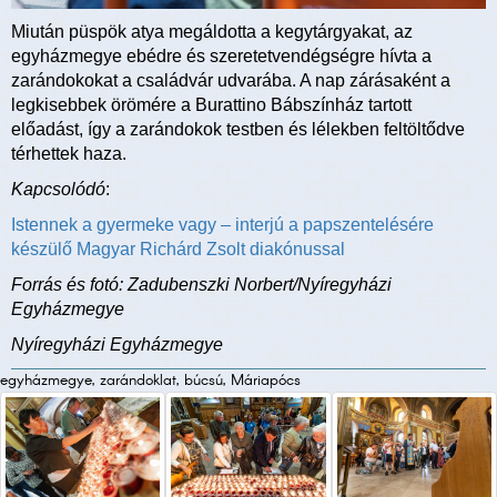
Miután püspök atya megáldotta a kegytárgyakat, az
egyházmegye ebédre és szeretetvendégségre hívta a
zarándokokat a családvár udvarába. A nap zárásaként a
legkisebbek örömére a Burattino Bábszínház tartott
előadást, így a zarándokok testben és lélekben feltöltődve
térhettek haza.
Kapcsolódó
:
Istennek a gyermeke vagy – interjú a papszentelésére
készülő Magyar Richárd Zsolt diakónussal
Forrás és fotó: Zadubenszki Norbert/Nyíregyházi
Egyházmegye
Nyíregyházi Egyházmegye
egyházmegye, zarándoklat, búcsú, Máriapócs