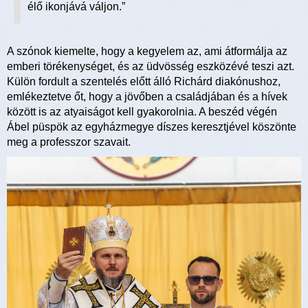
élő ikonjává váljon.”
A szónok kiemelte, hogy a kegyelem az, ami átformálja az
emberi törékenységet, és az üdvösség eszközévé teszi azt.
Külön fordult a szentelés előtt álló Richárd diakónushoz,
emlékeztetve őt, hogy a jövőben a családjában és a hívek
között is az atyaiságot kell gyakorolnia. A beszéd végén
Ábel püspök az egyházmegye díszes keresztjével köszönte
meg a professzor szavait.