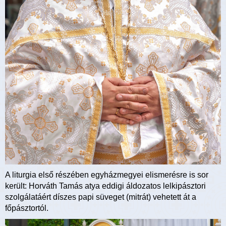
A liturgia első részében egyházmegyei elismerésre is sor
került: Horváth Tamás atya eddigi áldozatos lelkipásztori
szolgálatáért díszes papi süveget (mitrát) vehetett át a
főpásztortól.