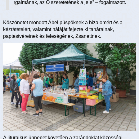
irgalmának, az Ő szeretetének a jele” – fogalmazott.
Köszönetet mondott Ábel püspöknek a bizalomért és a
kézrátételért, valamint háláját fejezte ki tanárainak,
paptestvéreinek és feleségének, Zsanettnek.
A liturgikus ünnepet követően a zarándoklat közösségi