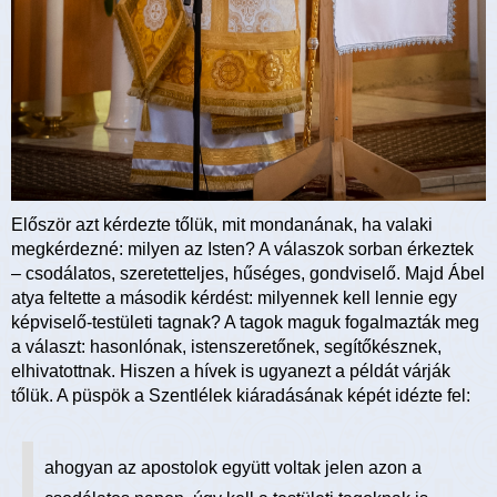
Először azt kérdezte tőlük, mit mondanának, ha valaki
megkérdezné: milyen az Isten? A válaszok sorban érkeztek
– csodálatos, szeretetteljes, hűséges, gondviselő. Majd Ábel
atya feltette a második kérdést: milyennek kell lennie egy
képviselő-testületi tagnak? A tagok maguk fogalmazták meg
a választ: hasonlónak, istenszeretőnek, segítőkésznek,
elhivatottnak. Hiszen a hívek is ugyanezt a példát várják
tőlük. A püspök a Szentlélek kiáradásának képét idézte fel:
ahogyan az apostolok együtt voltak jelen azon a