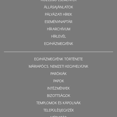
KÖZELGŐ ESEMÉNYEK
ÁLLÁSAJÁNLATOK
PÁLYÁZATI HÍREK
ESEMÉNYNAPTÁR
HÍRARCHÍVUM
HÍRLEVÉL
EGYHÁZMEGYÉNK
EGYHÁZMEGYÉNK TÖRTÉNETE
MÁRIAPÓCS, NEMZETI KEGYHELYÜNK
PARÓKIÁK
PAPOK
INTÉZMÉNYEK
BIZOTTSÁGOK
TEMPLOMOK ÉS KÁPOLNÁK
TELEPÜLÉSJEGYZÉK