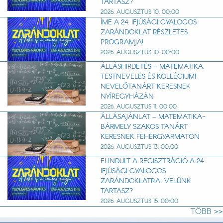
TARTASZ?
2026. AUGUSZTUS 10. 00:00
ÍME A 24. IFJÚSÁGI GYALOGOS
ZARÁNDOKLAT RÉSZLETES
PROGRAMJA!
2026. AUGUSZTUS 10. 00:00
ÁLLÁSHIRDETÉS – MATEMATIKA,
TESTNEVELÉS ÉS KOLLÉGIUMI
NEVELŐTANÁRT KERESNEK
NYÍREGYHÁZÁN
2026. AUGUSZTUS 11. 00:00
ÁLLÁSAJÁNLAT – MATEMATIKA-
BÁRMELY SZAKOS TANÁRT
KERESNEK FEHÉRGYARMATON
2026. AUGUSZTUS 13. 00:00
ELINDULT A REGISZTRÁCIÓ A 24.
IFJÚSÁGI GYALOGOS
ZARÁNDOKLATRA. VELÜNK
TARTASZ?
2026. AUGUSZTUS 15. 00:00
TÖBB >>