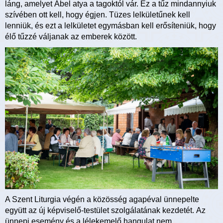
láng, amelyet Ábel atya a tagoktól vár. Ez a tűz mindannyiuk
szívében ott kell, hogy égjen. Tüzes lelkületűnek kell
lenniük, és ezt a lelkületet egymásban kell erősíteniük, hogy
élő tűzzé váljanak az emberek között.
A Szent Liturgia végén a közösség agapéval ünnepelte
együtt az új képviselő-testület szolgálatának kezdetét. Az
ünnepi esemény és a lélekemelő hangulat nem