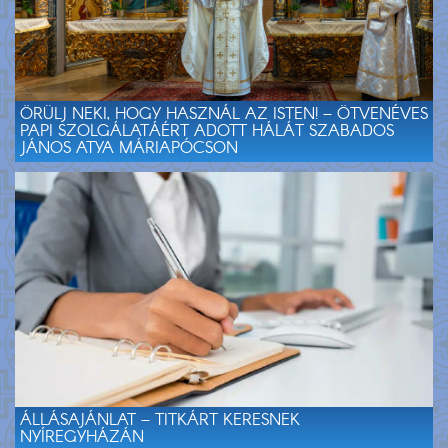
ÖRÜLJ NEKI, HOGY HASZNÁL AZ ISTEN! – ÖTVENÉVES
PAPI SZOLGÁLATÁÉRT ADOTT HÁLÁT SZABADOS
JÁNOS ATYA MÁRIAPÓCSON
ÁLLÁSAJÁNLAT – TITKÁRT KERESNEK
NYÍREGYHÁZÁN