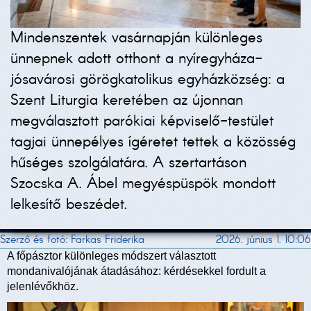
Mindenszentek vasárnapján különleges
ünnepnek adott otthont a nyíregyháza-
jósavárosi görögkatolikus egyházközség: a
Szent Liturgia keretében az újonnan
megválasztott parókiai képviselő-testület
tagjai ünnepélyes ígéretet tettek a közösség
hűséges szolgálatára. A szertartáson
Szocska A. Ábel megyéspüspök mondott
lelkesítő beszédet.
Szerző és fotó: Farkas Friderika
2026. június 1. 10:06
A főpásztor különleges módszert választott
mondanivalójának átadásához: kérdésekkel fordult a
jelenlévőkhöz.