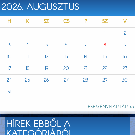
2026. AUGUSZTUS
H
K
SZ
CS
P
SZ
V
1
2
3
4
5
6
7
8
9
10
11
12
13
14
15
16
17
18
19
20
21
22
23
24
25
26
27
28
29
30
31
ESEMÉNYNAPTÁR >>
HÍREK EBBŐL A
KATEGÓRIÁBÓL