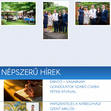
NÉPSZERŰ HÍREK
ÉRINTŐ – VASÁRNAPI
GONDOLATOK SZABÓ CSABA
PÉTER ATYÁVAL
PAPSZENTELÉS A NYÍREGYHÁZI
SZENT MIKLÓS-