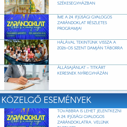
SZÉKESEGYHÁZBAN
ÍME A 24. IFJÚSÁGI GYALOGOS
ZARÁNDOKLAT RÉSZLETES
PROGRAMJA!
HÁLÁVAL TEKINTÜNK VISSZA A
2026-OS SZENT DAMJÁN TÁBORRA
ÁLLÁSAJÁNLAT – TITKÁRT
KERESNEK NYÍREGYHÁZÁN
KÖZELGŐ ESEMÉNYEK
TOVÁBBRA IS LEHET JELENTKEZNI
A 24. IFJÚSÁGI GYALOGOS
ZARÁNDOKLATRA. VELÜNK