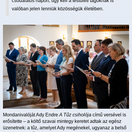
csodálatos napon, úgy kell a testületi tagoknak is
valóban jelen lenniük közösségük életében.
Mondanivalóját Ady Endre
A Tűz csiholója
című versével is
erősítette – a költő szavai mintegy keretet adtak az egész
üzenetnek: a tűz, amelyet Ady megénekel, ugyanaz a belső