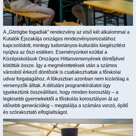
A „Görögbe fogadlak” rendezvény az első két alkalommal a
Kutatók Éjszakája országos rendezvénysorozatához
kapcsolódott, mintegy tudományos-kulturális kiegészítést
nyújtva az őszi estéken. Eseményünket ezúttal a
Középiskolások Országos Hittanversenyének döntőjével
kötöttük össze. Így a megmérettetések után a számos
városból érkező döntősök is csatlakozhattak a főiskolai
udvar forgatagához. A fókuszban azonban nem kizárólag a
versenyzők álltak. A délutáni programkínálatot úgy
igyekeztünk összeállítani, hogy minden korosztály – a
legkisebb gyermekektől a főiskolás korosztályon át az
idősebb generációkig – megtalálja a számára vonzó, építő
és szórakoztató elfoglaltságot.