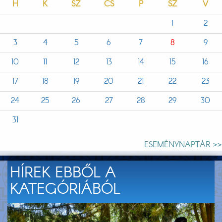
H
K
SZ
CS
P
SZ
V
1
2
3
4
5
6
7
8
9
10
11
12
13
14
15
16
17
18
19
20
21
22
23
24
25
26
27
28
29
30
31
ESEMÉNYNAPTÁR >>
HÍREK EBBŐL A
KATEGÓRIÁBÓL