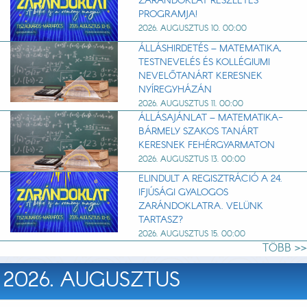
ZARÁNDOKLAT RÉSZLETES
PROGRAMJA!
2026. AUGUSZTUS 10. 00:00
ÁLLÁSHIRDETÉS – MATEMATIKA,
TESTNEVELÉS ÉS KOLLÉGIUMI
NEVELŐTANÁRT KERESNEK
NYÍREGYHÁZÁN
2026. AUGUSZTUS 11. 00:00
ÁLLÁSAJÁNLAT – MATEMATIKA-
BÁRMELY SZAKOS TANÁRT
KERESNEK FEHÉRGYARMATON
2026. AUGUSZTUS 13. 00:00
ELINDULT A REGISZTRÁCIÓ A 24.
IFJÚSÁGI GYALOGOS
ZARÁNDOKLATRA. VELÜNK
TARTASZ?
2026. AUGUSZTUS 15. 00:00
TÖBB >>
2026. AUGUSZTUS