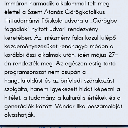
Immáron harmadik alkalommal telt meg
élettel a Szent Atanáz Görögkatolikus
Hittudományi Főiskola udvara a „Görögbe
fogadlak” nyitott udvari rendezvény
keretében. Az intézmény falai közül kilépő
kezdeményezésüket rendhagyó módon a
korábbi őszi alkalmak után, idén május 27-
én rendezték meg. Az egészen estig tartó
programsorozat nem csupán a
hangulatoldást és az önfeledt szórakozást
szolgálta, hanem igyekezett hidat képezni a
hitélet, a tudomány, a kulturális értékek és a
generációk között. Vándor Ilka beszámolóját
olvashatják.