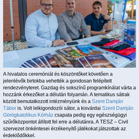
A hivatalos ceremóniát és köszöntőket követően a
jelenlévők birtokba vehették a gondosan felépített
rendezvényteret. Gazdag és sokszínű programkínálat várta a
hozzánk érkezőket a délután folyamán. A tematikus sátrak
között bemutatkozott intézményünk és a
Szent Damján
Tábor
is. Volt lelkigondozói sátor, a kisvárdai
Szent Damján
Görögkatolikus Kórház
csapata pedig egy egészségügyi
szűrőközpontot állított fel erre a délutánra. A TESZ – Civil
szervezet önkéntesei érzékenyítő játékokat játszottak az
érdeklődőkkel.