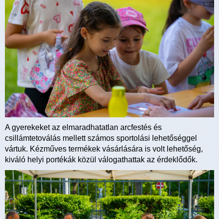
A gyerekeket az elmaradhatatlan arcfestés és
csillámtetoválás mellett számos sportolási lehetőséggel
vártuk. Kézműves termékek vásárlására is volt lehetőség,
kiváló helyi portékák közül válogathattak az érdeklődők.