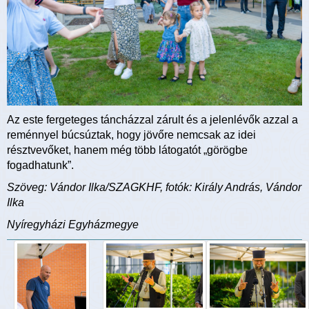
Az este fergeteges táncházzal zárult és a jelenlévők azzal a
reménnyel búcsúztak, hogy jövőre nemcsak az idei
résztvevőket, hanem még több látogatót „görögbe
fogadhatunk”.
Szöveg: Vándor Ilka/SZAGKHF, fotók: Király András, Vándor
Ilka
Nyíregyházi Egyházmegye