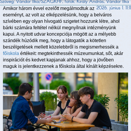
Szöveg: Vándor Ilka/SZAGKHF, fotók: Király András, Vándor Ilka
2026. június 1. 11:11
Amikor három évvel ezelőtt megálmodtuk az
eseményt, az volt az elképzelésünk, hogy a belváros
szívében egy olyan hívogató szigetet hozzunk létre, ahol
bárki számára feltétel nélkül megnyílnak intézményünk
kapui. A nyitott udvar koncepciója mögött az a mélyebb
szándék húzódik meg, hogy a látogatók a kötetlen
beszélgetések mellett közelebbről is megismerhessék a
főiskola
értékeit: megtekinthessék múzeumunkat, sőt, akár
inspirációt és kedvet kapjanak ahhoz, hogy a jövőben
maguk is jelentkezzenek a főiskola által kínált képzésekre.