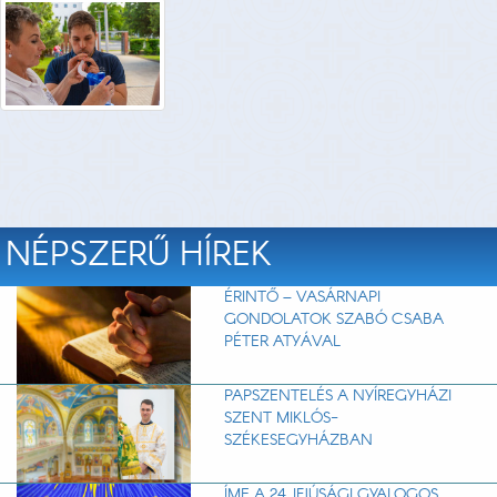
NÉPSZERŰ HÍREK
ÉRINTŐ – VASÁRNAPI
GONDOLATOK SZABÓ CSABA
PÉTER ATYÁVAL
PAPSZENTELÉS A NYÍREGYHÁZI
SZENT MIKLÓS-
SZÉKESEGYHÁZBAN
ÍME A 24. IFJÚSÁGI GYALOGOS