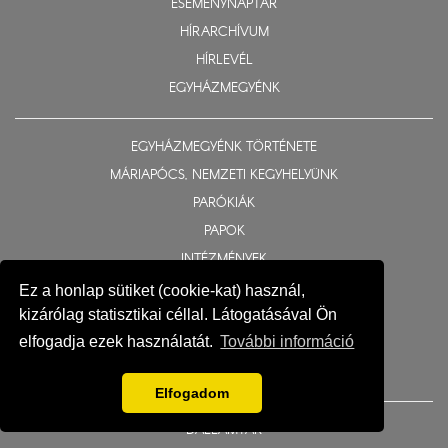
ESEMÉNYNAPTÁR
HÍRARCHÍVUM
HÍRLEVÉL
EGYHÁZMEGYÉNK
EGYHÁZMEGYÉNK TÖRTÉNETE
MÁRIAPÓCS, NEMZETI KEGYHELYÜNK
PARÓKIÁK
PAPOK
INTÉZMÉNYEK
BIZOTTSÁGOK
Ez a honlap sütiket (cookie-kat) használ,
kizárólag statisztikai céllal. Látogatásával Ön
TEMPLOMOK ÉS KÁPOLNÁK
elfogadja ezek használatát.
További információ
TELEPÜLÉSJEGYZÉK
MÉDIATÁR
Elfogadom
DALLAMTÁR