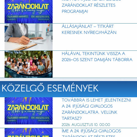
ZARÁNDOKLAT RÉSZLETES
PROGRAMJA!
ÁLLÁSAJÁNLAT – TITKÁRT
KERESNEK NYÍREGYHÁZÁN
HÁLÁVAL TEKINTÜNK VISSZA A
2026-OS SZENT DAMJÁN TÁBORRA
KÖZELGŐ ESEMÉNYEK
TOVÁBBRA IS LEHET JELENTKEZNI
A 24. IFJÚSÁGI GYALOGOS
ZARÁNDOKLATRA. VELÜNK
TARTASZ?
2026. AUGUSZTUS 10. 00:00
ÍME A 24. IFJÚSÁGI GYALOGOS