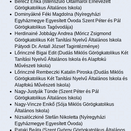
Berecz Erika (Istenszülő Oltalmáról Elnevezett
Görögkatolikus Általános Iskola)
Dominyákné Féki Magdolna (Nyíregyházi
Egyházmegye Egyesített Óvoda Szent Péter és Pál
Görögkatolikus Tagóvodája)
Herdinainé Jobbágy Andrea (Móricz Zsigmond
Görögkatolikus Két Tanítási Nyelvű Általános Iskola
Pátyodi Dr. Antall József Tagintézménye)
Lőrinczné Bigai Edit (Dudás Miklós Görögkatolikus Két
Tanítási Nyelvű Általános Iskola és Alapfokú
Művészeti Iskola)
Lőrinczné Rembeczki Katalin Piroska (Dudás Miklós
Görögkatolikus Két Tanítási Nyelvű Általános Iskola és
Alapfokú Művészeti Iskola)
Nagy-Justyák Tünde (Szent Péter és Pál
Görögkatolikus Általános Iskola)
Nagy-Vincze Enikő (Sója Miklós Görögkatolikus
Általános Iskola)
Nizsalóczkiné Stefán Nikoletta (Nyíregyházi
Egyházmegye Egyesített Óvoda)
Pataki Beáta (Szent György Görögkatolikus Általános