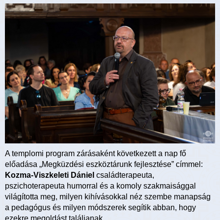
A templomi program zárásaként következett a nap fő
előadása „Megküzdési eszköztárunk fejlesztése” címmel:
Kozma-Viszkeleti Dániel
családterapeuta,
pszichoterapeuta humorral és a komoly szakmaisággal
világította meg, milyen kihívásokkal néz szembe manapság
a pedagógus és milyen módszerek segítik abban, hogy
ezekre megoldást találjanak.