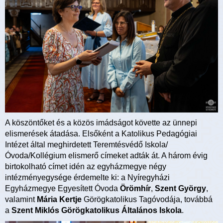
A köszöntőket és a közös imádságot követte az ünnepi
elismerések átadása. Elsőként a Katolikus Pedagógiai
Intézet által meghirdetett Teremtésvédő Iskola/
Óvoda/Kollégium elismerő címeket adták át. A három évig
birtokolható címet idén az egyházmegye négy
intézményegysége érdemelte ki: a Nyíregyházi
Egyházmegye Egyesített Óvoda
Örömhír
,
Szent György
,
valamint
Mária Kertje
Görögkatolikus Tagóvodája, továbbá
a
Szent Miklós Görögkatolikus Általános Iskola
.