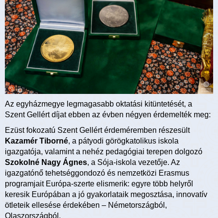
Az egyházmegye legmagasabb oktatási kitüntetését, a
Szent Gellért díjat ebben az évben négyen érdemelték meg:
Ezüst fokozatú Szent Gellért érdeméremben részesült
Kazamér Tiborné
, a pátyodi görögkatolikus iskola
igazgatója, valamint a nehéz pedagógiai terepen dolgozó
Szokolné Nagy Ágnes
, a Sója-iskola vezetője. Az
igazgatónő tehetséggondozó és nemzetközi Erasmus
programjait Európa-szerte elismerik: egyre több helyről
keresik Európában a jó gyakorlataik megosztása, innovatív
ötleteik ellesése érdekében – Németországból,
Olaszországból.