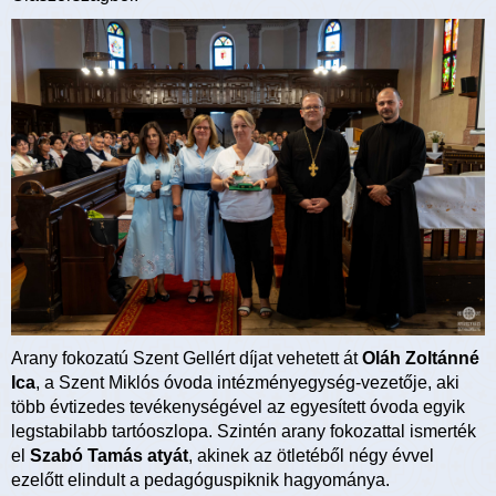
Arany fokozatú Szent Gellért díjat vehetett át
Oláh Zoltánné
Ica
, a Szent Miklós óvoda intézményegység-vezetője, aki
több évtizedes tevékenységével az egyesített óvoda egyik
legstabilabb tartóoszlopa. Szintén arany fokozattal ismerték
el
Szabó Tamás atyát
, akinek az ötletéből négy évvel
ezelőtt elindult a pedagóguspiknik hagyománya.