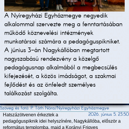
A Nyíregyházi Egyházmegye negyedik
alkalommal szervezte meg a fenntartásában
működő köznevelési intézmények
munkatársai számára a pedagóguspikniket.
A június 3-án Nagykállóban megtartott
nagyszabású rendezvény a közelgő
pedagógusnap alkalmából a megbecsülés
kifejezését, a közös imádságot, a szakmai
fejlődést és az önfeledt személyes
találkozást szolgálta.
Szöveg és fotó: P. Tóth Nóra/Nyíregyházi Egyházmegye
2026. június 5. 23:50
Hatszázötvenen érkeztek a
pedagóguspiknik idei helyszínére, Nagykállóba, először a
református templomba, majd a Korányi Frigyes