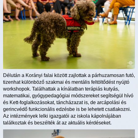
Délután a Korányi falai között zajlottak a párhuzamosan futó,
tizenhat különböző szakmai és mentális feltöltődést nyújtó
workshopok. Találhattak a kínálatban terápiás kutyás,
matematikai, gyógypedagógiai módszereket segítségül hívó
és Kett-foglalkozásokat, táncházazat is, de arcápolási és
gerincvédő funkcionális edzésbe is be lehetett csatlakozni.
Az intézmények lelki igazgatói az iskola kápolnájában
találkoztak és beszélték át az aktuális kérdéseket.