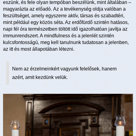
eszünk, és fele olyan tempóban beszélünk, mint általában –
magyarázta az előadó. Az a tevékenység oldja valóban a
feszültséget, amely egyszerre aktív, társas és szabadtéri,
mint például egy közös séta. Az erdőfürdő szintén hatásos,
napi fél óra természetben töltött idő igazolhatóan javítja az
immunrendszert. A mindfulness és a jelenlét szintén
kulcsfontosságú, meg kell tanulnunk tudatosan a jelenben,
az itt és most állapotában létezni.
Nem az érzelmeinkért vagyunk felelősek, hanem
azért, amit kezdünk velük.