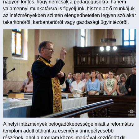
nagyon fontos, hogy nemcsak a pedagógusokra, hanem
valamennyi munkatársra is figyeljünk, hiszen az ő munkájuk
az intézményekben szintén elengedhetetlen legyen szó akár
takarítónőről, karbantartóról vagy gazdasági ügyintézőről.
A helyi intézmények befogadóképessége miatt a református
templom adott otthont az esemény ünnepélyesebb
részének, ahol a program közös imaórával kezdődött
dr.