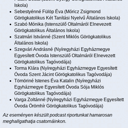
Iskola)
Sebestyénné Fülöp Éva (Móricz Zsigmond
Görögkatolikus Két Tanítási Nyelvű Általános Iskola)
Szabó Mónika (Istenszülő Oltalmáról Elnevezett
Görögkatolikus Általános Iskola)
Szatmári Istvánné (Szent Miklós Görögkatolikus
Általános Iskola)
Szegvári Andrásné (Nyíregyházi Egyházmegye
Egyesített Óvoda Istenszülő Oltalmáról Elnevezett
Görögkatolikus Tagóvodája)
Torma Klára (Nyíregyházi Egyházmegye Egyesített
Óvoda Szent Jácint Görögkatolikus Tagóvodája)
Tömöriné Istenes Éva Katalin (Nyíregyházi
Egyházmegye Egyesített Óvoda Sója Miklós
Görögkatolikus Tagóvodája)
Varga Zoltánné (Nyíregyházi Egyházmegye Egyesített
Óvoda Örömhír Görögkatolikus Tagóvodája)
Az eseményen készült podcast riportunkat hamarosan
meghallgathatja csatornáinkon.