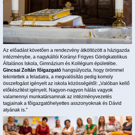
Az előadást követően a rendezvény átköltözött a házigazda
intézménybe, a nagykállói Korányi Frigyes Görögkatolikus
Általános Iskola, Gimnázium és Kollégium épületébe.
Gincsai Zoltán főigazgató
hangsúlyozta, hogy örömmel
tekintettek a feladatra, a megvalósítás pedig komoly
összefogást igényelt az iskola közösségétől: „Valóban kellő
előkészítést igényelt. Nagyon-nagyon hálás vagyok
valamennyi munkatársamnak az intézményvezetés
tagjainak a főigazgatóhelyettes asszonyoknak és Dávid
atyának is.”