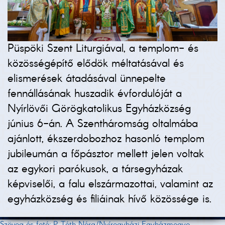
Püspöki Szent Liturgiával, a templom- és
közösségépítő elődök méltatásával és
elismerések átadásával ünnepelte
fennállásának huszadik évfordulóját a
Nyírlövői Görögkatolikus Egyházközség
június 6-án. A Szentháromság oltalmába
ajánlott, ékszerdobozhoz hasonló templom
jubileumán a főpásztor mellett jelen voltak
az egykori parókusok, a társegyházak
képviselői, a falu elszármazottai, valamint az
egyházközség és filiáinak hívő közössége is.
Szöveg és fotó: P. Tóth Nóra/Nyíregyházi Egyházmegye