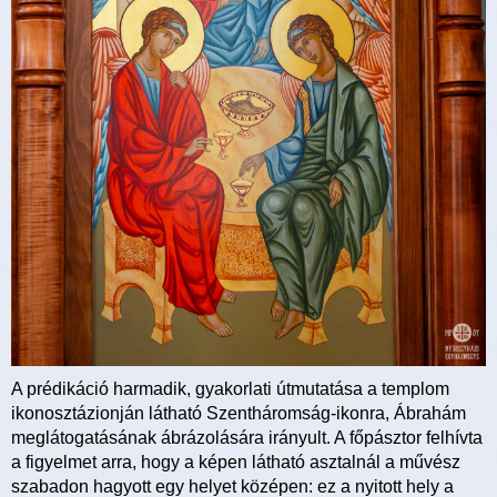
A prédikáció harmadik, gyakorlati útmutatása a templom
ikonosztázionján látható Szentháromság-ikonra, Ábrahám
meglátogatásának ábrázolására irányult. A főpásztor felhívta
a figyelmet arra, hogy a képen látható asztalnál a művész
szabadon hagyott egy helyet középen: ez a nyitott hely a