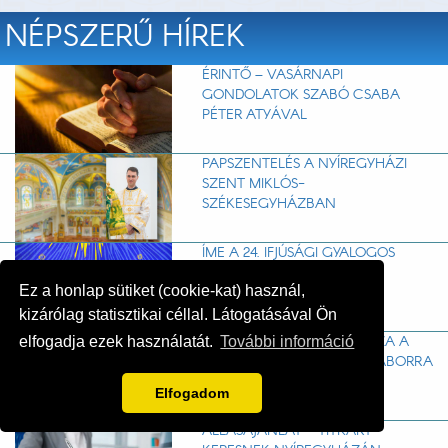
NÉPSZERŰ HÍREK
ÉRINTŐ – VASÁRNAPI
GONDOLATOK SZABÓ CSABA
PÉTER ATYÁVAL
PAPSZENTELÉS A NYÍREGYHÁZI
SZENT MIKLÓS-
SZÉKESEGYHÁZBAN
ÍME A 24. IFJÚSÁGI GYALOGOS
ZARÁNDOKLAT RÉSZLETES
Ez a honlap sütiket (cookie-kat) használ,
PROGRAMJA!
kizárólag statisztikai céllal. Látogatásával Ön
HÁLÁVAL TEKINTÜNK VISSZA A
elfogadja ezek használatát.
További információ
2026-OS SZENT DAMJÁN TÁBORRA
Elfogadom
ÁLLÁSAJÁNLAT – TITKÁRT