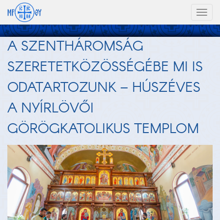
Toggl
naviga
A SZENTHÁROMSÁG
SZERETETKÖZÖSSÉGÉBE MI IS
ODATARTOZUNK – HÚSZÉVES
A NYÍRLÖVŐI
GÖRÖGKATOLIKUS TEMPLOM