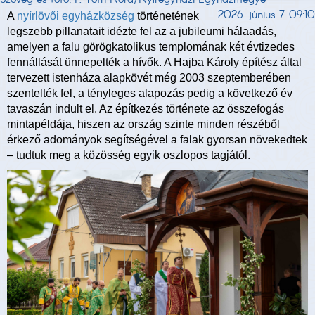
2026. június 7. 09:10
A
nyírlövői egyházközség
történetének
legszebb pillanatait idézte fel az a jubileumi hálaadás,
amelyen a falu görögkatolikus templomának két évtizedes
fennállását ünnepelték a hívők. A Hajba Károly építész által
tervezett istenháza alapkövét még 2003 szeptemberében
szentelték fel, a tényleges alapozás pedig a következő év
tavaszán indult el. Az építkezés története az összefogás
mintapéldája, hiszen az ország szinte minden részéből
érkező adományok segítségével a falak gyorsan növekedtek
– tudtuk meg a közösség egyik oszlopos tagjától.