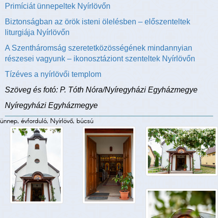
Primíciát ünnepeltek Nyírlövőn
Biztonságban az örök isteni ölelésben – előszenteltek
liturgiája Nyírlövőn
A Szentháromság szeretetközösségének mindannyian
részesei vagyunk – ikonosztáziont szenteltek Nyírlövőn
Tízéves a nyírlövői templom
Szöveg és fotó: P. Tóth Nóra/Nyíregyházi Egyházmegye
Nyíregyházi Egyházmegye
ünnep, évforduló, Nyírlövő, búcsú