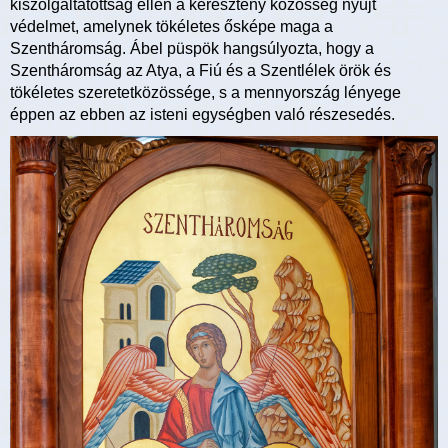
kiszolgáltatottság ellen a keresztény közösség nyújt
védelmet, amelynek tökéletes ősképe maga a
Szentháromság. Ábel püspök hangsúlyozta, hogy a
Szentháromság az Atya, a Fiú és a Szentlélek örök és
tökéletes szeretetközössége, s a mennyország lényege
éppen az ebben az isteni egységben való részesedés.