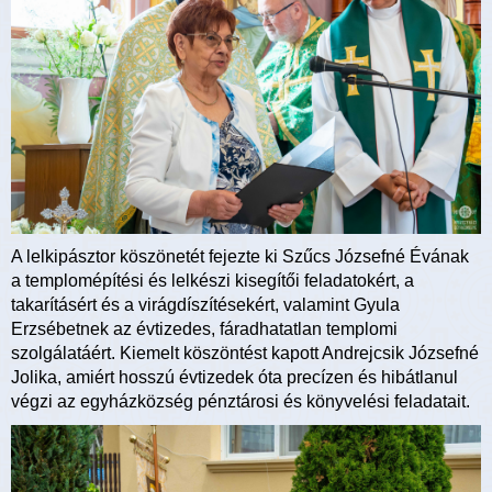
A lelkipásztor köszönetét fejezte ki Szűcs Józsefné Évának
a templomépítési és lelkészi kisegítői feladatokért, a
takarításért és a virágdíszítésekért, valamint Gyula
Erzsébetnek az évtizedes, fáradhatatlan templomi
szolgálatáért. Kiemelt köszöntést kapott Andrejcsik Józsefné
Jolika, amiért hosszú évtizedek óta precízen és hibátlanul
végzi az egyházközség pénztárosi és könyvelési feladatait.