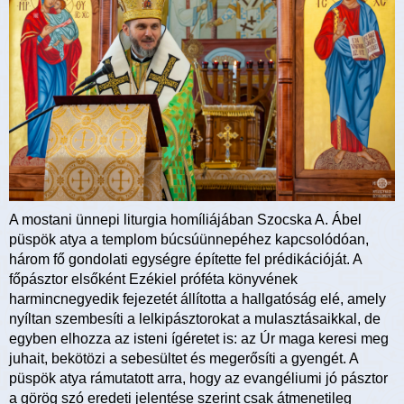
A mostani ünnepi liturgia homíliájában Szocska A. Ábel
püspök atya a templom búcsúünnepéhez kapcsolódóan,
három fő gondolati egységre építette fel prédikációját. A
főpásztor elsőként Ezékiel próféta könyvének
harmincnegyedik fejezetét állította a hallgatóság elé, amely
nyíltan szembesíti a lelkipásztorokat a mulasztásaikkal, de
egyben elhozza az isteni ígéretet is: az Úr maga keresi meg
juhait, bekötözi a sebesültet és megerősíti a gyengét. A
püspök atya rámutatott arra, hogy az evangéliumi jó pásztor
a görög szó eredeti jelentése szerint csak átmenetileg