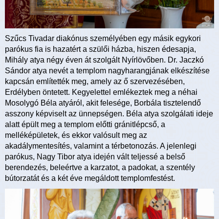
Szűcs Tivadar diakónus személyében egy másik egykori
parókus fia is hazatért a szülői házba, hiszen édesapja,
Mihály atya négy éven át szolgált Nyírlövőben. Dr. Jaczkó
Sándor atya nevét a templom nagyharangjának elkészítése
kapcsán említették meg, amely az ő szervezésében,
Erdélyben öntetett. Kegyelettel emlékeztek meg a néhai
Mosolygó Béla atyáról, akit felesége, Borbála tisztelendő
asszony képviselt az ünnepségen. Béla atya szolgálati ideje
alatt épült meg a templom előtti gránitlépcső, a
melléképületek, és ekkor valósult meg az
akadálymentesítés, valamint a térbetonozás. A jelenlegi
parókus, Nagy Tibor atya idején vált teljessé a belső
berendezés, beleértve a karzatot, a padokat, a szentély
bútorzatát és a két éve megáldott templomfestést.