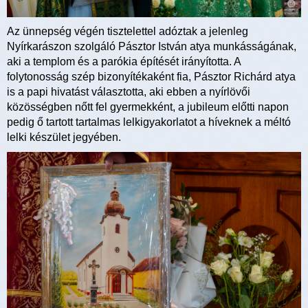
Az ünnepség végén tisztelettel adóztak a jelenleg
Nyírkarászon szolgáló Pásztor István atya munkásságának,
aki a templom és a parókia építését irányította. A
folytonosság szép bizonyítékaként fia, Pásztor Richárd atya
is a papi hivatást választotta, aki ebben a nyírlövői
közösségben nőtt fel gyermekként, a jubileum előtti napon
pedig ő tartott tartalmas lelkigyakorlatot a híveknek a méltó
lelki készület jegyében.