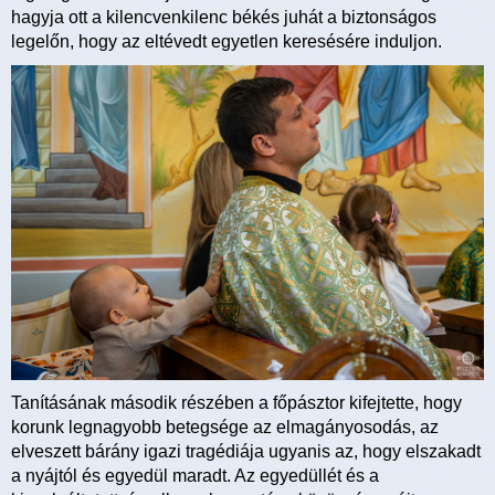
hagyja ott a kilencvenkilenc békés juhát a biztonságos
legelőn, hogy az eltévedt egyetlen keresésére induljon.
Tanításának második részében a főpásztor kifejtette, hogy
korunk legnagyobb betegsége az elmagányosodás, az
elveszett bárány igazi tragédiája ugyanis az, hogy elszakadt
a nyájtól és egyedül maradt. Az egyedüllét és a