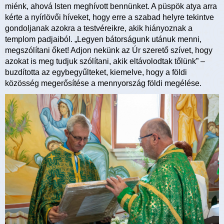
miénk, ahová Isten meghívott bennünket. A püspök atya arra
kérte a nyírlövői híveket, hogy erre a szabad helyre tekintve
gondoljanak azokra a testvéreikre, akik hiányoznak a
templom padjaiból. „Legyen bátorságunk utánuk menni,
megszólítani őket! Adjon nekünk az Úr szerető szívet, hogy
azokat is meg tudjuk szólítani, akik eltávolodtak tőlünk” –
buzdította az egybegyűlteket, kiemelve, hogy a földi
közösség megerősítése a mennyország földi megélése.