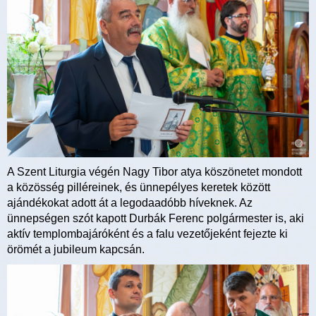
A Szent Liturgia végén Nagy Tibor atya köszönetet mondott
a közösség pilléreinek, és ünnepélyes keretek között
ajándékokat adott át a legodaadóbb híveknek. Az
ünnepségen szót kapott Durbák Ferenc polgármester is, aki
aktív templombajáróként és a falu vezetőjeként fejezte ki
örömét a jubileum kapcsán.