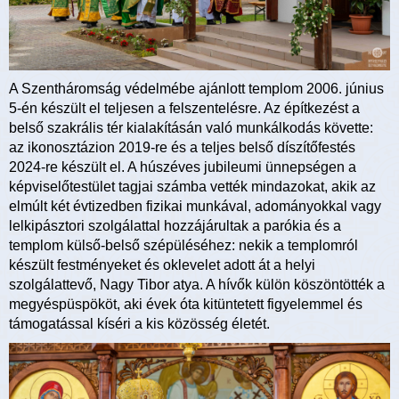
A Szentháromság védelmébe ajánlott templom 2006. június
5-én készült el teljesen a felszentelésre. Az építkezést a
belső szakrális tér kialakításán való munkálkodás követte:
az ikonosztázion 2019-re és a teljes belső díszítőfestés
2024-re készült el. A húszéves jubileumi ünnepségen a
képviselőtestület tagjai számba vették mindazokat, akik az
elmúlt két évtizedben fizikai munkával, adományokkal vagy
lelkipásztori szolgálattal hozzájárultak a parókia és a
templom külső-belső szépüléséhez: nekik a templomról
készült festményeket és oklevelet adott át a helyi
szolgálattevő, Nagy Tibor atya. A hívők külön köszöntötték a
megyéspüspököt, aki évek óta kitüntetett figyelemmel és
támogatással kíséri a kis közösség életét.