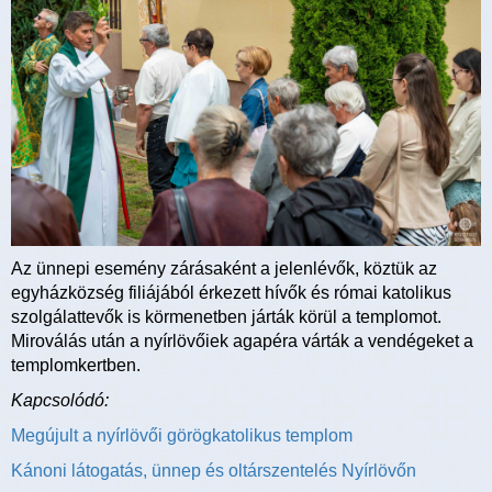
Az ünnepi esemény zárásaként a jelenlévők, köztük az
egyházközség filiájából érkezett hívők és római katolikus
szolgálattevők is körmenetben járták körül a templomot.
Miroválás után a nyírlövőiek agapéra várták a vendégeket a
templomkertben.
Kapcsolódó:
Megújult a nyírlövői görögkatolikus templom
Kánoni látogatás, ünnep és oltárszentelés Nyírlövőn