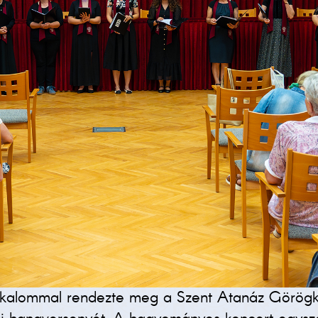
lkalommal rendezte meg a Szent Atanáz Görögka