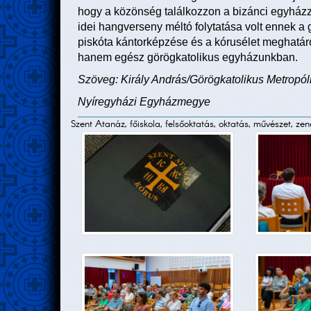
hogy a közönség találkozzon a bizánci egyház
idei hangverseny méltó folytatása volt ennek a
piskóta kántorképzése és a kórusélet meghatár
hanem egész görögkatolikus egyházunkban.
Szöveg: Király András/Görögkatolikus Metropól
Nyíregyházi Egyházmegye
Szent Atanáz, főiskola, felsőoktatás, oktatás, művészet, ze