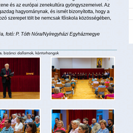
zene és az európai zenekultúra gyöngyszemeivel. Az
 gazdag hagyománynak, és ismét bizonyította, hogy a
ozó szerepet tölt be nemcsak főiskola közösségében,
ia, fotó: P. Tóth Nóra/Nyíregyházi Egyházmegye
ne, bizánci dallamok, kántorhangok