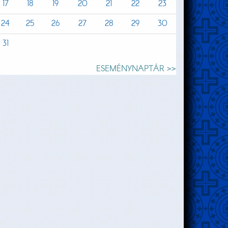
17
18
19
20
21
22
23
24
25
26
27
28
29
30
31
ESEMÉNYNAPTÁR >>