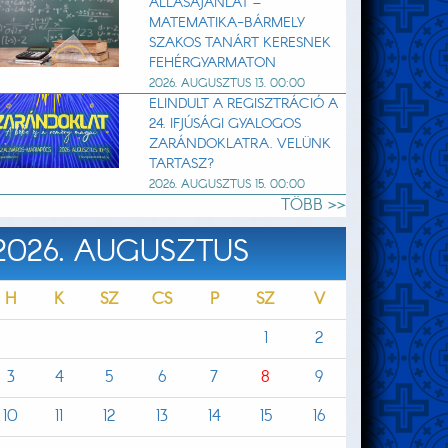
ÁLLÁSAJÁNLAT –
MATEMATIKA-BÁRMELY
SZAKOS TANÁRT KERESNEK
FEHÉRGYARMATON
2026. AUGUSZTUS 13. 00:00
ELINDULT A REGISZTRÁCIÓ A
24. IFJÚSÁGI GYALOGOS
ZARÁNDOKLATRA. VELÜNK
TARTASZ?
2026. AUGUSZTUS 15. 00:00
TÖBB >>
2026. AUGUSZTUS
H
K
SZ
CS
P
SZ
V
1
2
3
4
5
6
7
8
9
10
11
12
13
14
15
16