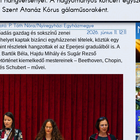
i hangversenyét. A hagyományos koncert egyszerr
 a Szent Atanáz Kórus gálaműsoraként.
 fotó: P. Tóth Nóra/Nyíregyházi Egyházmegye
2026. június 11. 12:11
lőadás gazdag és sokszínű zenei
helyet kaptak bizánci egyházzenei tételek, köztük egy
t részletek hangzottak el az Eperjesi graduálból is. A
k Bartók Béla, Hajdu Mihály és Sugár Rezső
etörténet kiemelkedő mestereinek – Beethoven, Chopin,
és Schubert – művei.