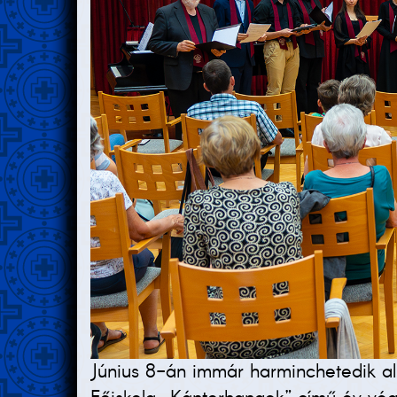
Június 8-án immár harminchetedik a