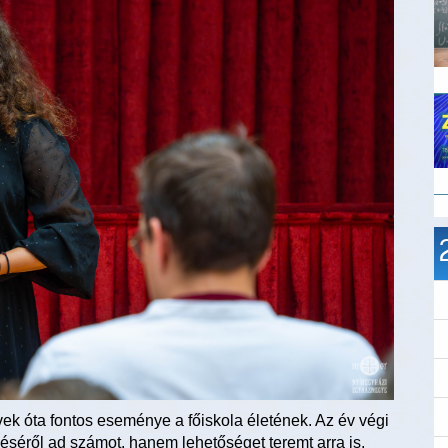
k óta fontos eseménye a főiskola életének. Az év végi
déséről ad számot, hanem lehetőséget teremt arra is,