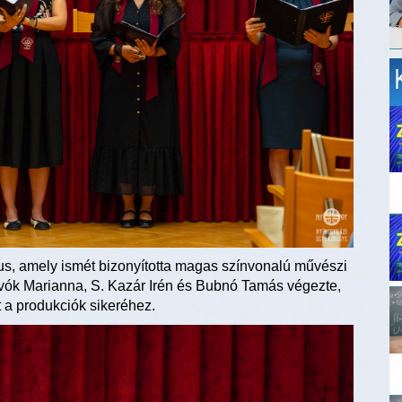
s, amely ismét bizonyította magas színvonalú művészi
divók Marianna, S. Kazár Irén és Bubnó Tamás végezte,
t a produkciók sikeréhez.