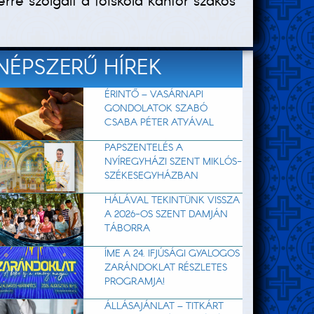
e szolgált a főiskola kántor szakos
NÉPSZERŰ HÍREK
ÉRINTŐ – VASÁRNAPI
GONDOLATOK SZABÓ
CSABA PÉTER ATYÁVAL
PAPSZENTELÉS A
NYÍREGYHÁZI SZENT MIKLÓS-
SZÉKESEGYHÁZBAN
HÁLÁVAL TEKINTÜNK VISSZA
A 2026-OS SZENT DAMJÁN
TÁBORRA
ÍME A 24. IFJÚSÁGI GYALOGOS
ZARÁNDOKLAT RÉSZLETES
PROGRAMJA!
ÁLLÁSAJÁNLAT – TITKÁRT