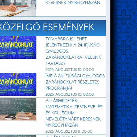
KERESNEK NYÍREGYHÁZÁN
KÖZELGŐ ESEMÉNYEK
TOVÁBBRA IS LEHET
JELENTKEZNI A 24. IFJÚSÁGI
GYALOGOS
ZARÁNDOKLATRA. VELÜNK
TARTASZ?
2026. AUGUSZTUS 10. 00:00
ÍME A 24. IFJÚSÁGI GYALOGOS
ZARÁNDOKLAT RÉSZLETES
PROGRAMJA!
2026. AUGUSZTUS 10. 00:00
ÁLLÁSHIRDETÉS –
MATEMATIKA, TESTNEVELÉS
ÉS KOLLÉGIUMI
NEVELŐTANÁRT KERESNEK
NYÍREGYHÁZÁN
2026. AUGUSZTUS 11. 00:00