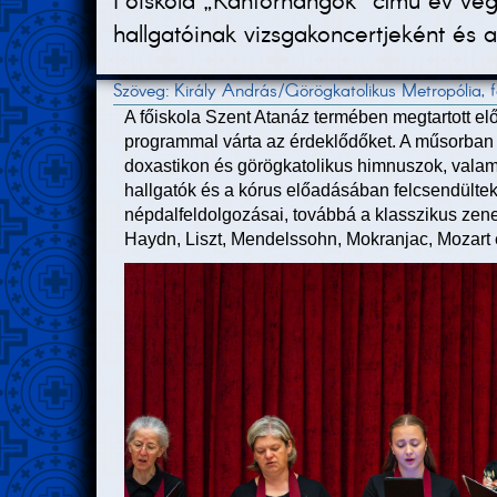
Főiskola „Kántorhangok” című év vég
hallgatóinak vizsgakoncertjeként és
Szöveg: Király András/Görögkatolikus Metropólia,
A főiskola Szent Atanáz termében megtartott e
programmal várta az érdeklődőket. A műsorban 
doxastikon és görögkatolikus himnuszok, valamin
hallgatók és a kórus előadásában felcsendülte
népdalfeldolgozásai, továbbá a klasszikus zen
Haydn, Liszt, Mendelssohn, Mokranjac, Mozart 