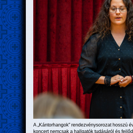
A „Kántorhangok” rendezvénysorozat hosszú éve
koncert nemcsak a hallgatók tudásáról és fejlő