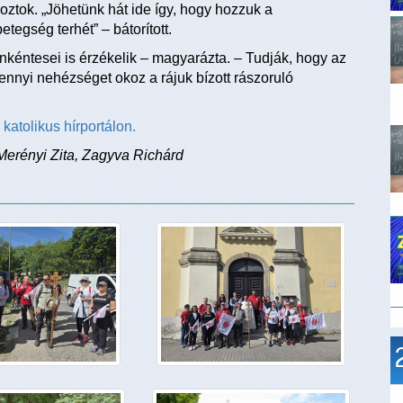
oztok. „Jöhetünk hát ide így, hogy hozzuk a
tegség terhét” – bátorított.
nkéntesei is érzékelik – magyarázta. – Tudják, hogy az
ennyi nehézséget okoz a rájuk bízott rászoruló
katolikus hírportálon.
Merényi Zita, Zagyva Richárd