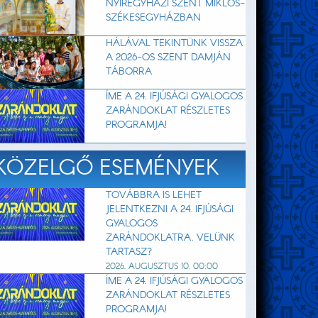
NYÍREGYHÁZI SZENT MIKLÓS-
SZÉKESEGYHÁZBAN
HÁLÁVAL TEKINTÜNK VISSZA
A 2026-OS SZENT DAMJÁN
TÁBORRA
ÍME A 24. IFJÚSÁGI GYALOGOS
ZARÁNDOKLAT RÉSZLETES
PROGRAMJA!
KÖZELGŐ ESEMÉNYEK
TOVÁBBRA IS LEHET
JELENTKEZNI A 24. IFJÚSÁGI
GYALOGOS
ZARÁNDOKLATRA. VELÜNK
TARTASZ?
2026. AUGUSZTUS 10. 00:00
ÍME A 24. IFJÚSÁGI GYALOGOS
ZARÁNDOKLAT RÉSZLETES
PROGRAMJA!