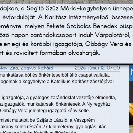
dajkon, a Segítő Szűz Mária-kegyhelyen ünnepe
5. évfordulóját. A Karitász intézményeiből össze
ményre, melyen Fekete Szabolcs Benedek püspök
őző napon zarándokcsoport indult Várpalotáról, 
elenlegi és korábbi igazgatója, Obbágy Vera és
tt és rövidített formában olvashatják.
ényi Zita, Zagyva Richárd
2026. június 12. 07:00
munkatársaiból és önkénteseiből álló csapat vállalta,
ogolnak a kegyhelyre a Katolikus Karitász zászlójával
 igazgatója, a gyalogos zarándoklat vezetője elmondta,
szigazgatók, munkatársak, önkéntesek. A Nyíregyházi
Obbágy Vera jelenlegi igazgató képviselte.
misét mutatott be Szijártó László, a Veszprém
kony keleti részén 27 kilométernyi gyaloglás után