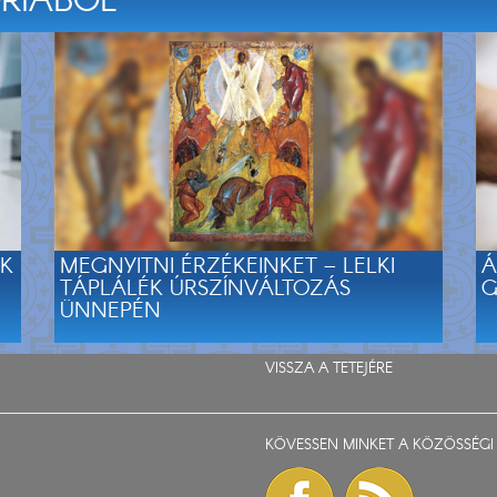
ÓRIÁBÓL
EK
MEGNYITNI ÉRZÉKEINKET – LELKI
Á
TÁPLÁLÉK ÚRSZÍNVÁLTOZÁS
G
ÜNNEPÉN
VISSZA A TETEJÉRE
KÖVESSEN MINKET A KÖZÖSSÉGI 