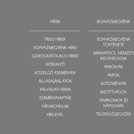
HÍREK
EGYHÁZMEGYÉNK
FRISS HÍREK
EGYHÁZMEGYÉNK
TÖRTÉNETE
EGYHÁZMEGYÉNK HÍREI
MÁRIAPÓCS, NEMZETI
GÖRÖGKATOLIKUS HÍREK
KEGYHELYÜNK
KITEKINTŐ
PARÓKIÁK
KÖZELGŐ ESEMÉNYEK
PAPOK
ÁLLÁSAJÁNLATOK
INTÉZMÉNYEK
PÁLYÁZATI HÍREK
BIZOTTSÁGOK
ESEMÉNYNAPTÁR
TEMPLOMOK ÉS
KÁPOLNÁK
HÍRARCHÍVUM
TELEPÜLÉSJEGYZÉK
HÍRLEVÉL