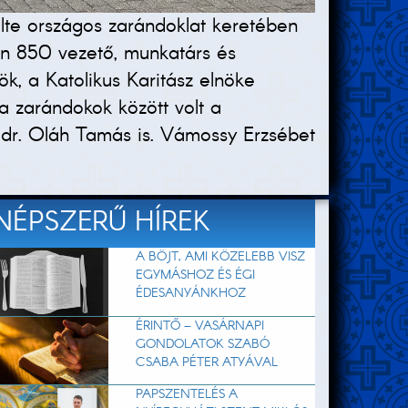
lte országos zarándoklat keretében
sen 850 vezető, munkatárs és
, a Katolikus Karitász elnöke
a zarándokok között volt a
 dr. Oláh Tamás is. Vámossy Erzsébet
NÉPSZERŰ HÍREK
A BÖJT, AMI KÖZELEBB VISZ
EGYMÁSHOZ ÉS ÉGI
ÉDESANYÁNKHOZ
ÉRINTŐ – VASÁRNAPI
GONDOLATOK SZABÓ
CSABA PÉTER ATYÁVAL
PAPSZENTELÉS A