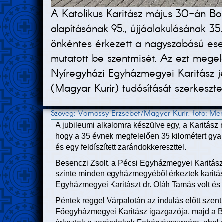
A Katolikus Karitász május 30-án Bo
alapításának 95., újjáalakulásának 3
önkéntes érkezett a nagyszabású ese
mutatott be szentmisét. Az ezt megel
Nyíregyházi Egyházmegyei Karitász j
(Magyar Kurír) tudósítását szerkeszte
Szöveg: Vámossy Erzsébet/Magyar Kurír, fotó: Mer
A jubileumi alkalomra készülve egy, a Karitász 
hogy a 35 évnek megfelelően 35 kilométert gyal
és egy feldíszített zarándokkereszttel.
Besenczi Zsolt, a Pécsi Egyházmegyei Karitász
szinte minden egyházmegyéből érkeztek karitá
Egyházmegyei Karitászt dr. Oláh Tamás volt és 
Péntek reggel Várpalotán az indulás előtt szent
Főegyházmegyei Karitász igazgazója, majd a Ba