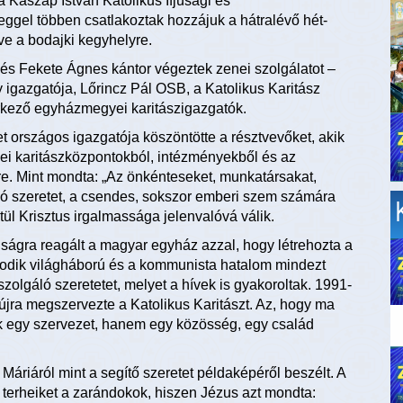
 Kaszap István Katolikus Ifjúsági és
gel többen csatlakoztak hozzájuk a hátralévő hét-
lve a bodajki kegyhelyre.
 és Fekete Ágnes kántor végeztek zenei szolgálatot –
igazgatója, Lőrincz Pál OSB, a Katolikus Karitász
érkező egyházmegyei karitászigazgatók.
 országos igazgatója köszöntötte a résztvevőket, akik
ei karitászközpontokból, intézményekből és az
e. Mint mondta: „Az önkénteseket, munkatársakat,
áló szeretet, a csendes, sokszor emberi szem számára
ül Krisztus irgalmassága jelenvalóvá válik.
lságra reagált a magyar egyház azzal, hogy létrehozta a
sodik világháború és a kommunista hatalom mindezt
szolgáló szeretetet, melyet a hívek is gyakoroltak. 1991-
jra megszervezte a Katolikus Karitászt. Az, hogy ma
k egy szervezet, hanem egy közösség, egy család
iáról mint a segítő szeretet példaképéről beszélt. A
 terheiket a zarándokok, hiszen Jézus azt mondta: