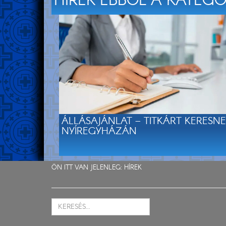
HÍREK EBBŐL A KATEG
ÁLLÁSAJÁNLAT – TITKÁRT KERESN
NYÍREGYHÁZÁN
ÖN ITT VAN JELENLEG:
HÍREK