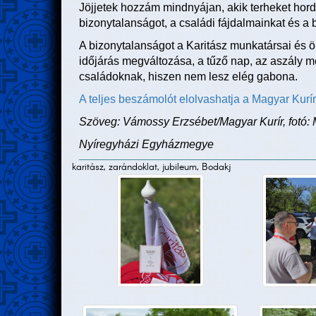
Jöjjetek hozzám mindnyájan, akik terheket hord
bizonytalanságot, a családi fájdalmainkat és a be
A bizonytalanságot a Karitász munkatársai és ö
időjárás megváltozása, a tűző nap, az aszály m
családoknak, hiszen nem lesz elég gabona.
A teljes beszámolót elolvashatja a Magyar Kurír 
Szöveg: Vámossy Erzsébet/Magyar Kurír, fotó: 
Nyíregyházi Egyházmegye
karitász, zarándoklat, jubileum, Bodakj