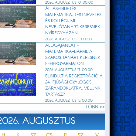
2026. AUGUSZTUS 10. 00:00
ÁLLÁSHIRDETÉS –
MATEMATIKA, TESTNEVELÉS
ÉS KOLLÉGIUMI
NEVELŐTANÁRT KERESNEK
NYÍREGYHÁZÁN
2026. AUGUSZTUS 11. 00:00
ÁLLÁSAJÁNLAT –
MATEMATIKA-BÁRMELY
SZAKOS TANÁRT KERESNEK
FEHÉRGYARMATON
2026. AUGUSZTUS 13. 00:00
ELINDULT A REGISZTRÁCIÓ A
24. IFJÚSÁGI GYALOGOS
ZARÁNDOKLATRA. VELÜNK
TARTASZ?
2026. AUGUSZTUS 15. 00:00
TÖBB >>
2026. AUGUSZTUS
H
K
SZ
CS
P
SZ
V