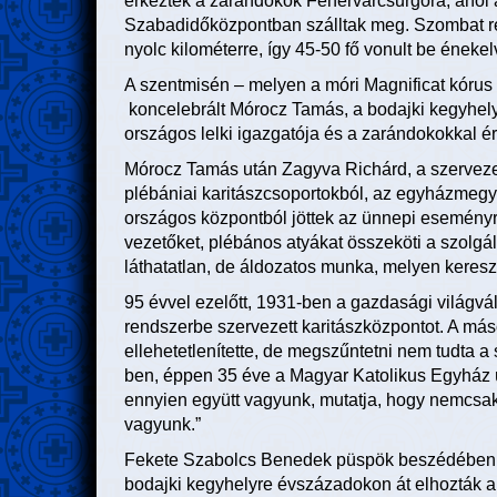
érkeztek a zarándokok Fehérvárcsurgóra, ahol a
Szabadidőközpontban szálltak meg. Szombat reg
nyolc kilométerre, így 45-50 fő vonult be éneke
A szentmisén – melyen a móri Magnificat kórus
koncelebrált Mórocz Tamás, a bodajki kegyhely 
országos lelki igazgatója és a zarándokokkal 
Mórocz Tamás után Zagyva Richárd, a szervezet
plébániai karitászcsoportokból, az egyházmegy
országos központból jöttek az ünnepi eseményr
vezetőket, plébános atyákat összeköti a szolg
láthatatlan, de áldozatos munka, melyen kereszt
95 évvel ezelőtt, 1931-ben a gazdasági világvá
rendszerbe szervezett karitászközpontot. A má
ellehetetlenítette, de megszűntetni nem tudta a 
ben, éppen 35 éve a Magyar Katolikus Egyház ú
ennyien együtt vagyunk, mutatja, hogy nemcsa
vagyunk.”
Fekete Szabolcs Benedek püspök beszédében Már
bodajki kegyhelyre évszázadokon át elhozták a