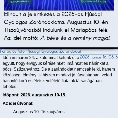
Elindult a jelentkezés a 2026-os Ifjúsági
Gyalogos Zarándoklatra. Augusztus 10-én
Tiszaújvárosból indulunk el Máriapócs felé.
Az idei mottó:
A béke és a remény magjai
.
Forrás és fotó: Ifjúsági Gyalogos Zarándoklat
2026. június 16. 06:16
Idén immáron 24. alkalommal kelünk útra
együtt, hogy elvigyük kéréseinket, imáinkat és hálánkat a
pócsi Szűzanyához. De a zarándoklat nemcsak lelki, hanem
közösségi élmény is, hiszen mindezt jó társaságban, veled
hasonló korú és életszemléletű fiatalok társaságában
teheted.
Időpont: 2026. augusztus 10-15.
Az idei útvonal:
Augusztus 10. Tiszaújváros