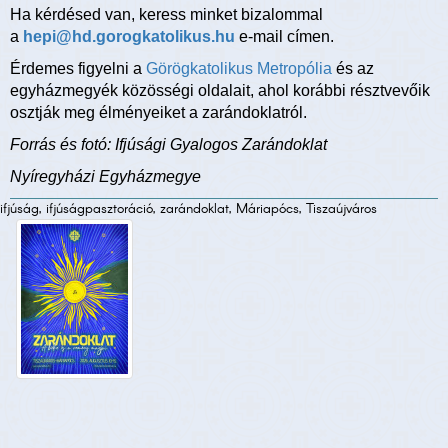
Ha kérdésed van, keress minket bizalommal
a
hepi@hd.gorogkatolikus.hu
e-mail címen.
Érdemes figyelni a
Görögkatolikus Metropólia
és az
egyházmegyék közösségi oldalait, ahol korábbi résztvevőik
osztják meg élményeiket a zarándoklatról.
Forrás és fotó: Ifjúsági Gyalogos Zarándoklat
Nyíregyházi Egyházmegye
ifjúság, ifjúságpasztoráció, zarándoklat, Máriapócs, Tiszaújváros