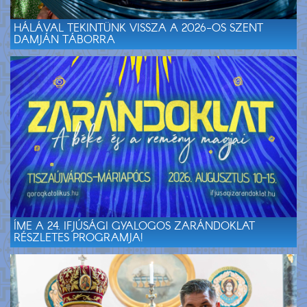
HÁLÁVAL TEKINTÜNK VISSZA A 2026-OS SZENT
DAMJÁN TÁBORRA
ÍME A 24. IFJÚSÁGI GYALOGOS ZARÁNDOKLAT
RÉSZLETES PROGRAMJA!