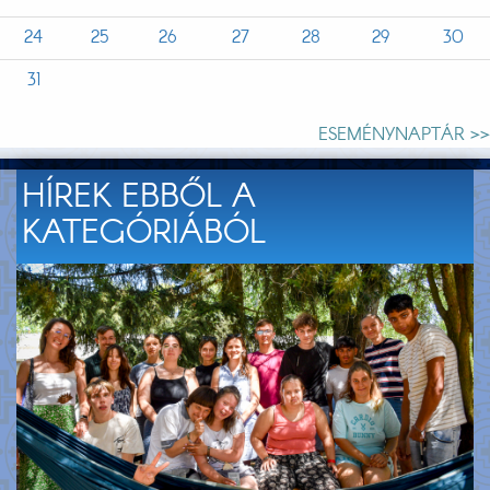
24
25
26
27
28
29
30
31
ESEMÉNYNAPTÁR >>
HÍREK EBBŐL A
KATEGÓRIÁBÓL