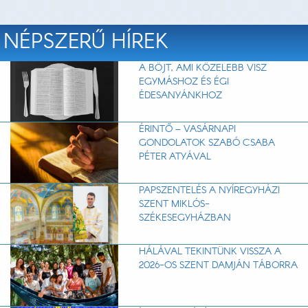
NÉPSZERŰ HÍREK
A BÖJT, AMI KÖZELEBB VISZ
EGYMÁSHOZ ÉS ÉGI
ÉDESANYÁNKHOZ
ÉRINTŐ – VASÁRNAPI
GONDOLATOK SZABÓ CSABA
PÉTER ATYÁVAL
PAPSZENTELÉS A NYÍREGYHÁZI
SZENT MIKLÓS-
SZÉKESEGYHÁZBAN
HÁLÁVAL TEKINTÜNK VISSZA A
2026-OS SZENT DAMJÁN TÁBORRA