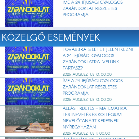
ÍME A 24. IFJÚSÁGI GYALOGOS
ZARÁNDOKLAT RÉSZLETES
PROGRAMJA!
KÖZELGŐ ESEMÉNYEK
TOVÁBBRA IS LEHET JELENTKEZNI
A 24. IFJÚSÁGI GYALOGOS
ZARÁNDOKLATRA. VELÜNK
TARTASZ?
2026. AUGUSZTUS 10. 00:00
ÍME A 24. IFJÚSÁGI GYALOGOS
ZARÁNDOKLAT RÉSZLETES
PROGRAMJA!
2026. AUGUSZTUS 10. 00:00
ÁLLÁSHIRDETÉS – MATEMATIKA,
TESTNEVELÉS ÉS KOLLÉGIUMI
NEVELŐTANÁRT KERESNEK
NYÍREGYHÁZÁN
2026. AUGUSZTUS 11. 00:00