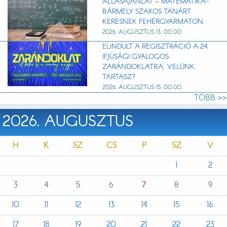
ÁLLÁSAJÁNLAT – MATEMATIKA-
BÁRMELY SZAKOS TANÁRT
KERESNEK FEHÉRGYARMATON
2026. AUGUSZTUS 13. 00:00
ELINDULT A REGISZTRÁCIÓ A 24.
IFJÚSÁGI GYALOGOS
ZARÁNDOKLATRA. VELÜNK
TARTASZ?
2026. AUGUSZTUS 15. 00:00
TÖBB >>
2026. AUGUSZTUS
H
K
SZ
CS
P
SZ
V
1
2
3
4
5
6
7
8
9
10
11
12
13
14
15
16
17
18
19
20
21
22
23