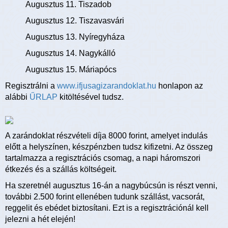
Augusztus 11. Tiszadob
Augusztus 12. Tiszavasvári
Augusztus 13. Nyíregyháza
Augusztus 14. Nagykálló
Augusztus 15. Máriapócs
Regisztrálni a
www.ifjusagizarandoklat.hu
honlapon az
alábbi
ŰRLAP
kitöltésével tudsz.
A zarándoklat részvételi díja 8000 forint, amelyet indulás
előtt a helyszínen, készpénzben tudsz kifizetni. Az összeg
tartalmazza a regisztrációs csomag, a napi háromszori
étkezés és a szállás költségeit.
Ha szeretnél augusztus 16-án a nagybúcsún is részt venni,
további 2.500 forint ellenében tudunk szállást, vacsorát,
reggelit és ebédet biztosítani. Ezt is a regisztrációnál kell
jelezni a hét elején!