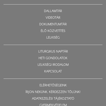
DALLAMTÁR
VIDEOTÁR
DOKUMENTUMTÁR
ÉLŐ KÖZVETÍTÉS
LELKISÉG
LITURGIKUS NAPTÁR
HETI GONDOLATOK
LELKISÉGI IRODALOM
KAPCSOLAT
ELÉRHETŐSÉGEINK
ÍRJON NEKÜNK, KÉRDEZZEN TŐLÜNK!
ADATKEZELÉSI TÁJÉKOZTATÓ
GYERMEKVÉDELEM