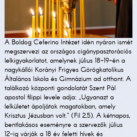
A Boldog Ceferino Intézet idén nyáron ismét
megszervezi az országos cigánypasztorációs
lelkigyakorlatot, amelynek július 18-19-én a
nagykállói Korányi Frigyes Görögkatolikus
Általános Iskola és Gimnázium ad otthont. A
találkozó központi gondolatát Szent Pál
apostol filippi levele adja: „Ugyanazt a
lelkületet ápoljátok magatokban, amely
Krisztus Jézusban volt.” (Fil 2,5). A kétnapos,
bentlakásos eseményre a szervezők július
12-ig várják a 18 év feletti hívek és