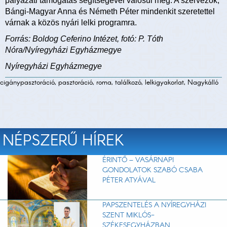
pályázati támogatás segítségével valósul meg. A szervezők,
Bángi-Magyar Anna és Németh Péter mindenkit szeretettel
várnak a közös nyári lelki programra.
Forrás: Boldog Ceferino Intézet, fotó: P. Tóth
Nóra/Nyíregyházi Egyházmegye
Nyíregyházi Egyházmegye
cigánypasztoráció, pasztoráció, roma, találkozó, lelkigyakorlat, Nagykálló
NÉPSZERŰ HÍREK
ÉRINTŐ – VASÁRNAPI
GONDOLATOK SZABÓ CSABA
PÉTER ATYÁVAL
PAPSZENTELÉS A NYÍREGYHÁZI
SZENT MIKLÓS-
SZÉKESEGYHÁZBAN