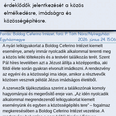
érdeklődők jelentkezését a közös
elmélkedésre, imádságra és
közösségépítésre.
Forrás: Boldog Ceferino Intézet, fotó: P. Tóth Nóra/Nyíregyházi
Egyházmegye
2026. június 24. 15:06
A nyári lelkigyakorlat a Boldog Ceferino Intézet kiemelt
eseménye, amely immár nyolcadik alkalommal teremti meg
a közös lelki töltekezés és a testvéri találkozás terét. Szent
Pál híres levelében azt a Jézust állítja a középpontba, aki
földi élete során gyakran elvonult imádkozni. A rendezvény
az egyéni és a közösségi ima ideje, amikor a résztvevők
közösen vesznek példát Jézus imádságos életéből.
A szervezők tájékoztatása szerint a találkozónak komoly
hagyományai és megerősítő ereje van. „Az idén nyolcadik
alkalommal megrendezendő lelkigyakorlat kiemelt
eseményünk és egyben a közösségépítés tere” – fogalmaz
megkeresésében a Boldog Ceferino Intézet vezetése. A