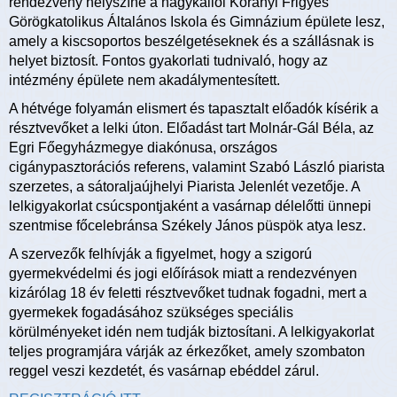
rendezvény helyszíne a nagykállói Korányi Frigyes
Görögkatolikus Általános Iskola és Gimnázium épülete lesz,
amely a kiscsoportos beszélgetéseknek és a szállásnak is
helyet biztosít. Fontos gyakorlati tudnivaló, hogy az
intézmény épülete nem akadálymentesített.
A hétvége folyamán elismert és tapasztalt előadók kísérik a
résztvevőket a lelki úton. Előadást tart Molnár-Gál Béla, az
Egri Főegyházmegye diakónusa, országos
cigánypasztorációs referens, valamint Szabó László piarista
szerzetes, a sátoraljaújhelyi Piarista Jelenlét vezetője. A
lelkigyakorlat csúcspontjaként a vasárnap délelőtti ünnepi
szentmise főcelebránsa Székely János püspök atya lesz.
A szervezők felhívják a figyelmet, hogy a szigorú
gyermekvédelmi és jogi előírások miatt a rendezvényen
kizárólag 18 év feletti résztvevőket tudnak fogadni, mert a
gyermekek fogadásához szükséges speciális
körülményeket idén nem tudják biztosítani. A lelkigyakorlat
teljes programjára várják az érkezőket, amely szombaton
reggel veszi kezdetét, és vasárnap ebéddel zárul.