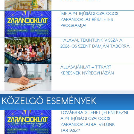
ÍME A 24. IFJÚSÁGI GYALOGOS
ZARÁNDOKLAT RÉSZLETES
PROGRAMJA!
HÁLÁVAL TEKINTÜNK VISSZA A
2026-OS SZENT DAMJÁN TÁBORRA
ÁLLÁSAJÁNLAT – TITKÁRT
KERESNEK NYÍREGYHÁZÁN
KÖZELGŐ ESEMÉNYEK
TOVÁBBRA IS LEHET JELENTKEZNI
A 24. IFJÚSÁGI GYALOGOS
ZARÁNDOKLATRA. VELÜNK
TARTASZ?