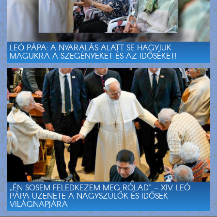
LEÓ PÁPA: A NYARALÁS ALATT SE HAGYJUK
MAGUKRA A SZEGÉNYEKET ÉS AZ IDŐSEKET!
„ÉN SOSEM FELEDKEZEM MEG RÓLAD” – XIV. LEÓ
PÁPA ÜZENETE A NAGYSZÜLŐK ÉS IDŐSEK
VILÁGNAPJÁRA