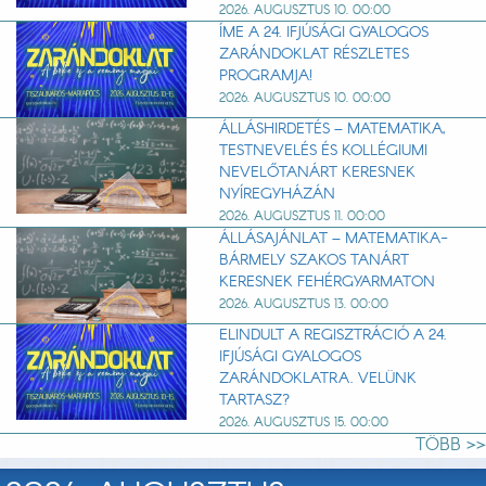
2026. AUGUSZTUS 10. 00:00
ÍME A 24. IFJÚSÁGI GYALOGOS
ZARÁNDOKLAT RÉSZLETES
PROGRAMJA!
2026. AUGUSZTUS 10. 00:00
ÁLLÁSHIRDETÉS – MATEMATIKA,
TESTNEVELÉS ÉS KOLLÉGIUMI
NEVELŐTANÁRT KERESNEK
NYÍREGYHÁZÁN
2026. AUGUSZTUS 11. 00:00
ÁLLÁSAJÁNLAT – MATEMATIKA-
BÁRMELY SZAKOS TANÁRT
KERESNEK FEHÉRGYARMATON
2026. AUGUSZTUS 13. 00:00
ELINDULT A REGISZTRÁCIÓ A 24.
IFJÚSÁGI GYALOGOS
ZARÁNDOKLATRA. VELÜNK
TARTASZ?
2026. AUGUSZTUS 15. 00:00
TÖBB >>