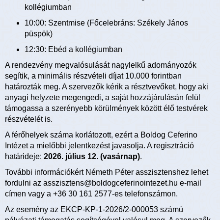
kollégiumban
10:00: Szentmise (Főcelebráns: Székely János
püspök)
12:30: Ebéd a kollégiumban
A rendezvény megvalósulását nagylelkű adományozók
segítik, a minimális részvételi díjat 10.000 forintban
határozták meg. A szervezők kérik a résztvevőket, hogy aki
anyagi helyzete megengedi, a saját hozzájárulásán felül
támogassa a szerényebb körülmények között élő testvérek
részvételét is.
A férőhelyek száma korlátozott, ezért a Boldog Ceferino
Intézet a mielőbbi jelentkezést javasolja. A regisztráció
határideje:
2026. július 12. (vasárnap)
.
További információkért Németh Péter asszisztenshez lehet
fordulni az asszisztens@boldogceferinointezet.hu e-mail
címen vagy a +36 30 161 2577-es telefonszámon.
Az esemény az EKCP-KP-1-2026/2-000053 számú