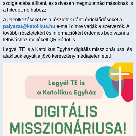
szolgálatába állítani, és szívesen megmutatnád másoknak is
a hitedet, ne habozz!
A jelentkezéseket és a részletek iránti érdeklődéseket a
palyazat@katolikus.hu
e-mail címre várják a szervezők. A
további részletekért és információkért érdemes beolvasni a
felhíváshoz mellékelt QR-kódot is.
Legyél TE is a Katolikus Egyház digitális misszionáriusa, és
alakítsuk együtt a jövő keresztény médiajelenlétét!