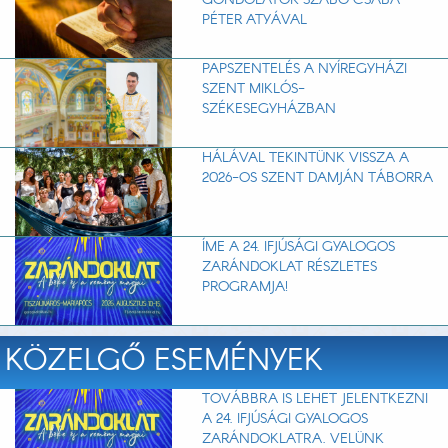
PÉTER ATYÁVAL
PAPSZENTELÉS A NYÍREGYHÁZI
SZENT MIKLÓS-
SZÉKESEGYHÁZBAN
HÁLÁVAL TEKINTÜNK VISSZA A
2026-OS SZENT DAMJÁN TÁBORRA
ÍME A 24. IFJÚSÁGI GYALOGOS
ZARÁNDOKLAT RÉSZLETES
PROGRAMJA!
KÖZELGŐ ESEMÉNYEK
TOVÁBBRA IS LEHET JELENTKEZNI
A 24. IFJÚSÁGI GYALOGOS
ZARÁNDOKLATRA. VELÜNK