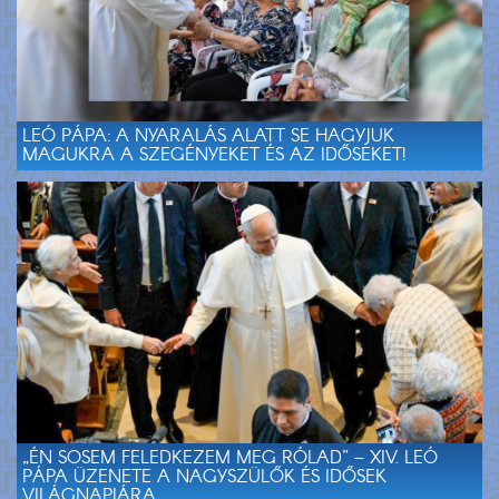
LEÓ PÁPA: A NYARALÁS ALATT SE HAGYJUK
MAGUKRA A SZEGÉNYEKET ÉS AZ IDŐSEKET!
„ÉN SOSEM FELEDKEZEM MEG RÓLAD” – XIV. LEÓ
PÁPA ÜZENETE A NAGYSZÜLŐK ÉS IDŐSEK
VILÁGNAPJÁRA