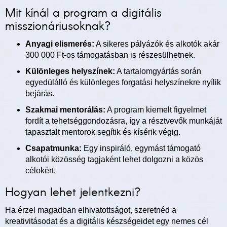
Mit kínál a program a digitális
misszionáriusoknak?
Anyagi elismerés:
A sikeres pályázók és alkotók akár
300 000 Ft-os támogatásban is részesülhetnek.
Különleges helyszínek:
A tartalomgyártás során
egyedülálló és különleges forgatási helyszínekre nyílik
bejárás.
Szakmai mentorálás:
A program kiemelt figyelmet
fordít a tehetséggondozásra, így a résztvevők munkáját
tapasztalt mentorok segítik és kísérik végig.
Csapatmunka:
Egy inspiráló, egymást támogató
alkotói közösség tagjaként lehet dolgozni a közös
célokért.
Hogyan lehet jelentkezni?
Ha érzel magadban elhivatottságot, szeretnéd a
kreativitásodat és a digitális készségeidet egy nemes cél