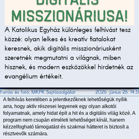
A Katolikus Egyház különleges felhívást tesz
közzé: olyan lelkes és kreatív fiatalokat
keresnek, akik digitális misszionáriusként
szeretnék megmutatni a világnak, miben
hisznek, és modern eszközökkel hirdetnék az
evangélium értékeit.
Forrás és fotó: MKPK Sajtószolgálat
2026. június 26. 14:31
A felhívás keretében a jelentkezőknek lehetőségük nyílik
arra, hogy aktív részesei legyenek egy olyan alkotói
folyamatnak, amely hidat épít a hit és a digitális világ közé. A
program nem csupán elméleti lehetőséget kínál, hanem
kézzelfogható támogatást és szakmai hátteret is biztosít a
résztvevők számára.