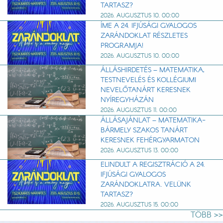
TARTASZ?
2026. AUGUSZTUS 10. 00:00
ÍME A 24. IFJÚSÁGI GYALOGOS
ZARÁNDOKLAT RÉSZLETES
PROGRAMJA!
2026. AUGUSZTUS 10. 00:00
ÁLLÁSHIRDETÉS – MATEMATIKA,
TESTNEVELÉS ÉS KOLLÉGIUMI
NEVELŐTANÁRT KERESNEK
NYÍREGYHÁZÁN
2026. AUGUSZTUS 11. 00:00
ÁLLÁSAJÁNLAT – MATEMATIKA-
BÁRMELY SZAKOS TANÁRT
KERESNEK FEHÉRGYARMATON
2026. AUGUSZTUS 13. 00:00
ELINDULT A REGISZTRÁCIÓ A 24.
IFJÚSÁGI GYALOGOS
ZARÁNDOKLATRA. VELÜNK
TARTASZ?
2026. AUGUSZTUS 15. 00:00
TÖBB >>