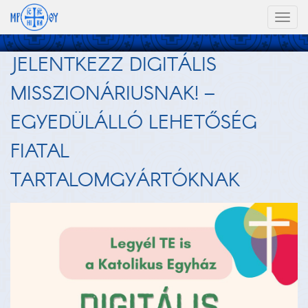
Toggl
naviga
JELENTKEZZ DIGITÁLIS
MISSZIONÁRIUSNAK! –
EGYEDÜLÁLLÓ LEHETŐSÉG
FIATAL
TARTALOMGYÁRTÓKNAK