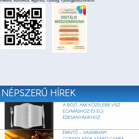
média, katolikus, egyház, ifjúság, ifjúságpasztoráció
NÉPSZERŰ HÍREK
A BÖJT, AMI KÖZELEBB VISZ
EGYMÁSHOZ ÉS ÉGI
ÉDESANYÁNKHOZ
ÉRINTŐ – VASÁRNAPI
GONDOLATOK SZABÓ CSABA