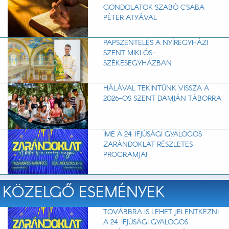
GONDOLATOK SZABÓ CSABA
PÉTER ATYÁVAL
PAPSZENTELÉS A NYÍREGYHÁZI
SZENT MIKLÓS-
SZÉKESEGYHÁZBAN
HÁLÁVAL TEKINTÜNK VISSZA A
2026-OS SZENT DAMJÁN TÁBORRA
ÍME A 24. IFJÚSÁGI GYALOGOS
ZARÁNDOKLAT RÉSZLETES
PROGRAMJA!
KÖZELGŐ ESEMÉNYEK
TOVÁBBRA IS LEHET JELENTKEZNI
A 24. IFJÚSÁGI GYALOGOS