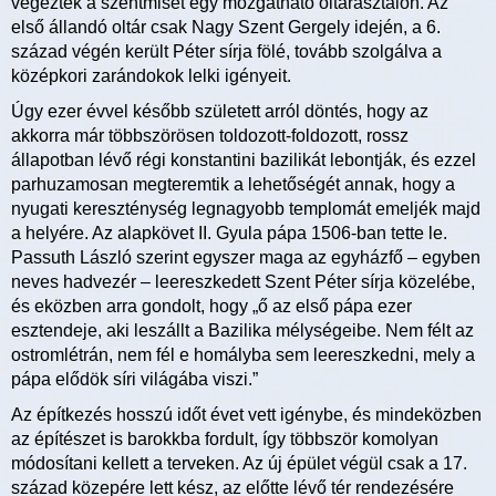
végezték a szentmisét egy mozgatható oltárasztalon. Az
első állandó oltár csak Nagy Szent Gergely idején, a 6.
század végén került Péter sírja fölé, tovább szolgálva a
középkori zarándokok lelki igényeit.
Úgy ezer évvel később született arról döntés, hogy az
akkorra már többszörösen toldozott-foldozott, rossz
állapotban lévő régi konstantini bazilikát lebontják, és ezzel
parhuzamosan megteremtik a lehetőségét annak, hogy a
nyugati kereszténység legnagyobb templomát emeljék majd
a helyére. Az alapkövet II. Gyula pápa 1506-ban tette le.
Passuth László szerint egyszer maga az egyházfő – egyben
neves hadvezér – leereszkedett Szent Péter sírja közelébe,
és eközben arra gondolt, hogy „ő az első pápa ezer
esztendeje, aki leszállt a Bazilika mélységeibe. Nem félt az
ostromlétrán, nem fél e homályba sem leereszkedni, mely a
pápa elődök síri világába viszi.”
Az építkezés hosszú időt évet vett igénybe, és mindeközben
az építészet is barokkba fordult, így többször komolyan
módosítani kellett a terveken. Az új épület végül csak a 17.
század közepére lett kész, az előtte lévő tér rendezésére