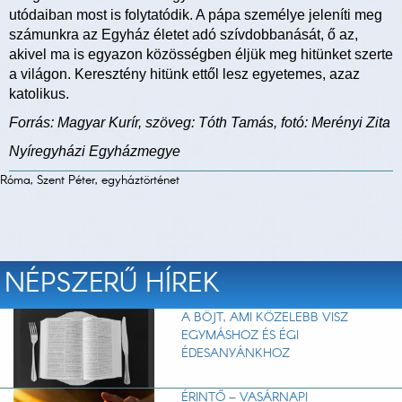
utódaiban most is folytatódik. A pápa személye jeleníti meg
számunkra az Egyház életet adó szívdobbanását, ő az,
akivel ma is egyazon közösségben éljük meg hitünket szerte
a világon. Keresztény hitünk ettől lesz egyetemes, azaz
katolikus.
Forrás: Magyar Kurír, szöveg: Tóth Tamás, fotó: Merényi Zita
Nyíregyházi Egyházmegye
Róma, Szent Péter, egyháztörténet
NÉPSZERŰ HÍREK
A BÖJT, AMI KÖZELEBB VISZ
EGYMÁSHOZ ÉS ÉGI
ÉDESANYÁNKHOZ
ÉRINTŐ – VASÁRNAPI