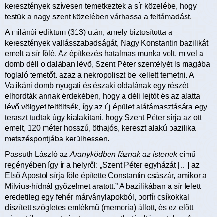
keresztények szívesen temetkeztek a sír közelébe, hogy
testük a nagy szent közelében várhassa a feltámadást.
A milánói ediktum (313) után, amely biztosította a
keresztények vallásszabadságát, Nagy Konstantin bazilikát
emelt a sír fölé. Az építkezés hatalmas munka volt, mivel a
domb déli oldalában lévő, Szent Péter szentélyét is magába
foglaló temetőt, azaz a nekropoliszt be kellett temetni. A
Vatikáni domb nyugati és északi oldalának egy részét
elhordták annak érdekében, hogy a déli lejtőt és az alatta
lévő völgyet feltöltsék, így az új épület alátámasztására egy
teraszt tudtak úgy kialakítani, hogy Szent Péter sírja az ott
emelt, 120 méter hosszú, öthajós, kereszt alakú bazilika
metszéspontjába kerülhessen.
Passuth László az
Aranyködben fáznak az istenek
című
regényében így ír a helyről: „Szent Péter egyházát […] az
Első Apostol sírja fölé építette Constantin császár, amikor a
Milvius-hídnál győzelmet aratott.” A bazilikában a sír felett
eredetileg egy fehér márványlapokból, porfír csíkokkal
díszített szögletes emlékmű (memoria) állott, és ez előtt