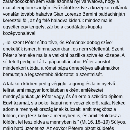
zarándokokban sem válik azonnal nyilvánvalóvá, hogy a
mai altemplom szintjén lévő sírtól kezdve a középkori oltárok
vonalán tovább haladva Gian Lorenzo Bernini baldachinján
keresztül föl, az ég felé haladva kiderül: mindez ma is
egyetlenegy tengelyt zár be a csodálatos kupola
középvonalával.
„Hol szent Péter sírba téve, és Rómának dobog szíve” –
énekeljük ismert himnuszunkban, és nem véletlenül. Szent
Péter síremléke ma is a vatikáni bazilika szíve és közepe. A
sír felett pedig ott áll a pápai oltár, ahol Péter apostol
mindenkori utóda, a római pápa ünnepélyes alkalmakkor
bemutatja a legszentebb áldozatot, a szentmisét.
A falakon körben pedig végigfut a görög és latin nyelvű
felirat, ami magyar fordításban ekként emlékeztet
mindnyájunkat: „te Péter vagy, és én erre a sziklára építem
Egyházamat, s a pokol kapui nem vesznek erőt rajta. Neked
adom a mennyek országának kulcsait: amit megkötsz a
földön, meg lesz kötve a mennyben is, és amit feloldasz a
földön, fel lesz oldva a mennyben is.” (Mt 16, 18–19) Súlyos,
máig ható üzenet ez. Az egykor Péterre bízott küldetés