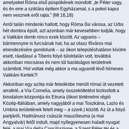
amelyeket Róma első püspökének mondott: „te Péter vagy,
és én erre a sziklára építem Egyházamat, s a pokol kapui
nem vesznek erőt rajta.” (Mt 16,18)
Arról talán mindenki hallott, hogy Róma ősi városa, az Urbs
hét dombra épült, azt azonban már kevesebben tudják, hogy
a Vatikáni domb nincs ezek között. Az ugyanis –
bármennyire is furcsának hat, ha az olasz főváros mai
elrendezésére gondolunk – az ókori településhatáron kívülre
esett, ráadásul a Tiberis folyó túloldalán volt, továbbá
akkoriban mocsaras és nem túl barátságos területnek
számított. Hol voltak még akkor a ma ugyanitt lévő hírneves
Vatikáni Kertek?!
Akkoriban egy azóta már feledésbe merült római út vezetett
arrafelé, a Via Cornelia, amely összeköttetést biztosított a
birodalom központja és Etruria (ókori történelmi régió
Közép-Itáliában, amely nagyjából a mai Toszkána, Lazio és
Umbria területének felelt meg –
a szerk.
) között. Az út a folyó
partjáról, Hadriánusz császár mauzóleuma (a mai
Angyalvár) felől indult, majd nyílegyenesen haladt nyugat
felé, a mai Via della Conciliazione, a Szent Péter tér és a