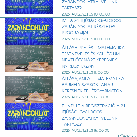
ZARÁNDOKLATRA. VELÜNK
TARTASZ?
2026. AUGUSZTUS 10. 00:00
ÍME A 24. IFJÚSÁGI GYALOGOS
ZARÁNDOKLAT RÉSZLETES
PROGRAMJA!
2026. AUGUSZTUS 10. 00:00
ÁLLÁSHIRDETÉS – MATEMATIKA,
TESTNEVELÉS ÉS KOLLÉGIUMI
NEVELŐTANÁRT KERESNEK
NYÍREGYHÁZÁN
2026. AUGUSZTUS 11. 00:00
ÁLLÁSAJÁNLAT – MATEMATIKA-
BÁRMELY SZAKOS TANÁRT
KERESNEK FEHÉRGYARMATON
2026. AUGUSZTUS 13. 00:00
ELINDULT A REGISZTRÁCIÓ A 24.
IFJÚSÁGI GYALOGOS
ZARÁNDOKLATRA. VELÜNK
TARTASZ?
2026. AUGUSZTUS 15. 00:00