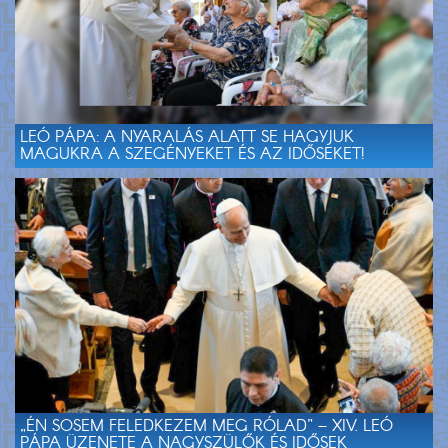
LEÓ PÁPA: A NYARALÁS ALATT SE HAGYJUK
MAGUKRA A SZEGÉNYEKET ÉS AZ IDŐSEKET!
„ÉN SOSEM FELEDKEZEM MEG RÓLAD” – XIV. LEÓ
PÁPA ÜZENETE A NAGYSZÜLŐK ÉS IDŐSEK