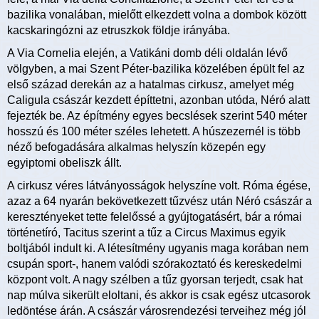
bazilika vonalában, mielőtt elkezdett volna a dombok között
kacskaringózni az etruszkok földje irányába.
A Via Cornelia elején, a Vatikáni domb déli oldalán lévő
völgyben, a mai Szent Péter-bazilika közelében épült fel az
első század derekán az a hatalmas cirkusz, amelyet még
Caligula császár kezdett építtetni, azonban utóda, Néró alatt
fejezték be. Az építmény egyes becslések szerint 540 méter
hosszú és 100 méter széles lehetett. A húszezernél is több
néző befogadására alkalmas helyszín közepén egy
egyiptomi obeliszk állt.
A cirkusz véres látványosságok helyszíne volt. Róma égése,
azaz a 64 nyarán bekövetkezett tűzvész után Néró császár a
keresztényeket tette felelőssé a gyújtogatásért, bár a római
történetíró, Tacitus szerint a tűz a Circus Maximus egyik
boltjából indult ki. A létesítmény ugyanis maga korában nem
csupán sport-, hanem valódi szórakoztató és kereskedelmi
központ volt. A nagy szélben a tűz gyorsan terjedt, csak hat
nap múlva sikerült eloltani, és akkor is csak egész utcasorok
ledöntése árán. A császár városrendezési terveihez még jól