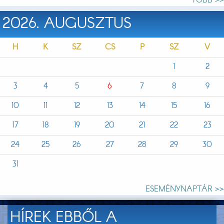
TÖBB >>
2026. AUGUSZTUS
H
K
SZ
CS
P
SZ
V
1
2
3
4
5
6
7
8
9
10
11
12
13
14
15
16
17
18
19
20
21
22
23
24
25
26
27
28
29
30
31
ESEMÉNYNAPTÁR >>
HÍREK EBBŐL A