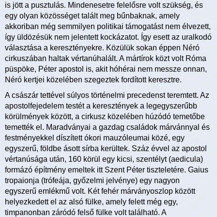
is jött a pusztulás. Mindenesetre felelősre volt szükség, és
egy olyan közösséget talált meg bűnbaknak, amely
akkoriban még semmilyen politikai támogatást nem élvezett,
így üldözésük nem jelentett kockázatot. Így esett az uralkodó
választása a keresztényekre. Közülük sokan éppen Néró
cirkuszában haltak vértanúhalált. A mártírok közt volt Róma
püspöke, Péter apostol is, akit hóhérai nem messze onnan,
Néró kertjei közelében szegeztek fordított keresztre.
A császár tettével súlyos történelmi precedenst teremtett. Az
apostolfejedelem testét a keresztények a legegyszerűbb
körülmények között, a cirkusz közelében húzódó temetőbe
temették el. Maradványai a gazdag családok márvánnyal és
festményekkel díszített ókori mauzóleumai közé, egy
egyszerű, földbe ásott sírba kerültek. Száz évvel az apostol
vértanúsága után, 160 körül egy kicsi, szentélyt (aedicula)
formázó építmény emeltek itt Szent Péter tiszteletére. Gaius
tropaionja (trófeája, győzelmi jelvénye) egy nagyon
egyszerű emlékmű volt. Két fehér márványoszlop között
helyezkedett el az alsó fülke, amely felett még egy,
timpanonban záródó felső fülke volt található. A