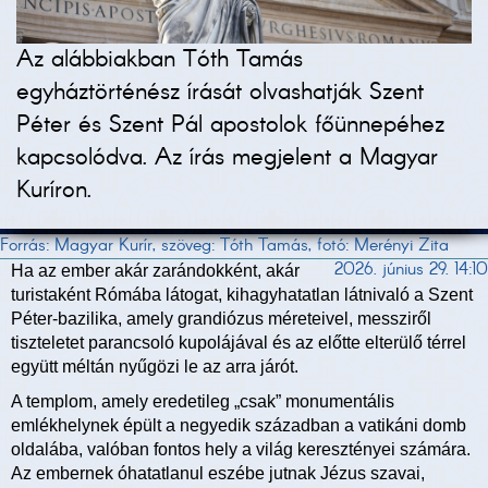
Az alábbiakban Tóth Tamás
egyháztörténész írását olvashatják Szent
Péter és Szent Pál apostolok főünnepéhez
kapcsolódva. Az írás megjelent a Magyar
Kuríron.
Forrás: Magyar Kurír, szöveg: Tóth Tamás, fotó: Merényi Zita
2026. június 29. 14:10
Ha az ember akár zarándokként, akár
turistaként Rómába látogat, kihagyhatatlan látnivaló a Szent
Péter-bazilika, amely grandiózus méreteivel, messziről
tiszteletet parancsoló kupolájával és az előtte elterülő térrel
együtt méltán nyűgözi le az arra járót.
A templom, amely eredetileg „csak” monumentális
emlékhelynek épült a negyedik században a vatikáni domb
oldalába, valóban fontos hely a világ keresztényei számára.
Az embernek óhatatlanul eszébe jutnak Jézus szavai,