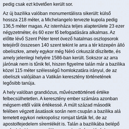
pedig csak ezt követően került sor.
Az új bazilika valóban monumentálisra sikerült: külső
hossza 218 méter, a Michelangelo tervezte kupola pedig
136,5 méter magas. Az istenháza teljes alapterülete 23 ezer
négyzetméter, és 60 ezer fő befogadására alkalmas. Az
előtte lévő Szent Péter teret övező hatalmas oszlopsorok
tetejéről összesen 140 szent tekint le arra a tér közepén álló
obeliszkre, amely egykor még Néró cirkuszát díszítette, és
amely jelenlegi helyére 1586-ban került. Sokszor az arra
járónak nem is tűnik fel, hiszen figyelme talán már a bazilika
közel 115 méter szélességű homlokzatára irányul, de az
obeliszk valójában a Vatikán keresztény történetének
legősibb tanúja.
A hely valóban grandiózus, művészettörténeti értéke
felbecsülhetetlen. A keresztény ember számára azonban
mégsem ettől válik értékessé. A múlt század második
felében végzett ásatások során nem csupán a bazilika alá
temetett egykori nekropolisz romjait tárták fel, de az
apostolfejedelem síremlékét is. Talán a bazilikába belépő