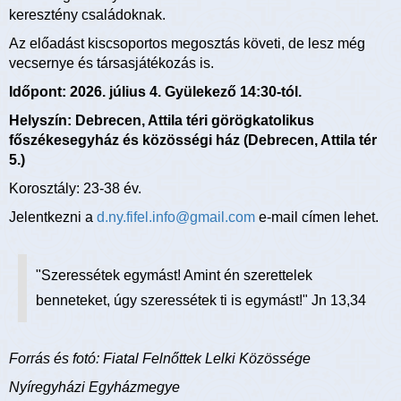
keresztény családoknak.
Az előadást kiscsoportos megosztás követi, de lesz még
vecsernye és társasjátékozás is.
Időpont: 2026. július 4. Gyülekező 14:30-tól.
Helyszín: Debrecen, Attila téri görögkatolikus
főszékesegyház és közösségi ház (Debrecen, Attila tér
5.)
Korosztály: 23-38 év.
Jelentkezni a
d.ny.fifel.info@gmail.com
e-mail címen lehet.
"Szeressétek egymást! Amint én szerettelek
benneteket, úgy szeressétek ti is egymást!" Jn 13,34
Forrás és fotó: Fiatal Felnőttek Lelki Közössége
Nyíregyházi Egyházmegye