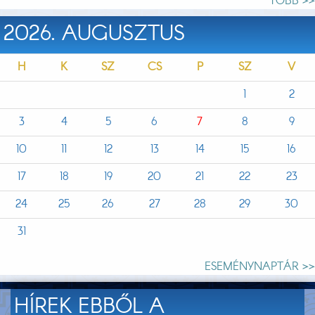
TÖBB >>
2026. AUGUSZTUS
H
K
SZ
CS
P
SZ
V
1
2
3
4
5
6
7
8
9
10
11
12
13
14
15
16
17
18
19
20
21
22
23
24
25
26
27
28
29
30
31
ESEMÉNYNAPTÁR >>
HÍREK EBBŐL A