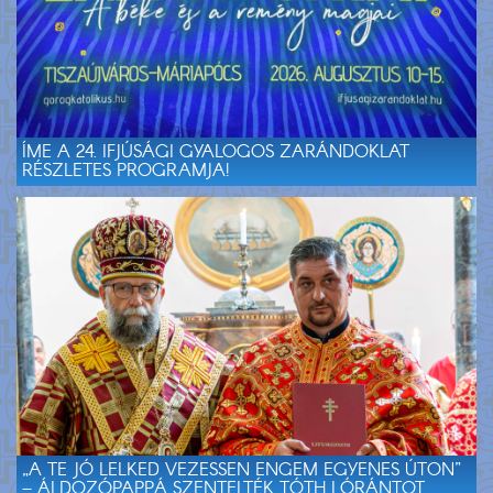
ÍME A 24. IFJÚSÁGI GYALOGOS ZARÁNDOKLAT
RÉSZLETES PROGRAMJA!
„A TE JÓ LELKED VEZESSEN ENGEM EGYENES ÚTON”
– ÁLDOZÓPAPPÁ SZENTELTÉK TÓTH LÓRÁNTOT