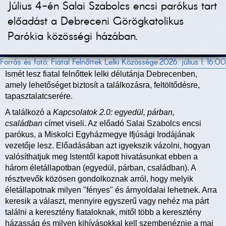
Július 4-én Salai Szabolcs encsi parókus tart
előadást a Debreceni Görögkatolikus
Parókia közösségi házában.
Forrás és fotó: Fiatal Felnőttek Lelki Közössége
2026. július 1. 16:00
Ismét lesz fiatal felnőttek lelki délutánja Debrecenben,
amely lehetőséget biztosít a találkozásra, feltöltődésre,
tapasztalatcserére.
A találkozó a
Kapcsolatok 2.0: egyedül, párban,
családban
címet viseli. Az előadó Salai Szabolcs encsi
parókus, a Miskolci Egyházmegye Ifjúsági Irodájának
vezetője lesz. Előadásában azt igyekszik vázolni, hogyan
valósíthatjuk meg Istentől kapott hivatásunkat ebben a
három életállapotban (egyedül, párban, családban). A
résztvevők közösen gondolkoznak arról, hogy melyik
életállapotnak milyen "fényes" és árnyoldalai lehetnek. Arra
keresik a választ, mennyire egyszerű vagy nehéz ma párt
találni a keresztény fiataloknak, mitől több a keresztény
házasság és milyen kihívásokkal kell szembenéznie a mai