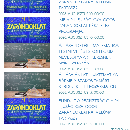
ZARÁNDOKLATRA. VELÜNK
TARTASZ?
2026. AUGUSZTUS 10. 00:00
ÍME A 24. IFJÚSÁGI GYALOGOS
ZARÁNDOKLAT RÉSZLETES
PROGRAMJA!
2026. AUGUSZTUS 10. 00:00
ÁLLÁSHIRDETÉS – MATEMATIKA,
TESTNEVELÉS ÉS KOLLÉGIUMI
NEVELŐTANÁRT KERESNEK
NYÍREGYHÁZÁN
2026. AUGUSZTUS 11. 00:00
ÁLLÁSAJÁNLAT – MATEMATIKA-
BÁRMELY SZAKOS TANÁRT
KERESNEK FEHÉRGYARMATON
2026. AUGUSZTUS 13. 00:00
ELINDULT A REGISZTRÁCIÓ A 24.
IFJÚSÁGI GYALOGOS
ZARÁNDOKLATRA. VELÜNK
TARTASZ?
2026. AUGUSZTUS 15. 00:00