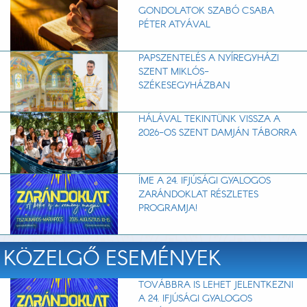
GONDOLATOK SZABÓ CSABA
PÉTER ATYÁVAL
PAPSZENTELÉS A NYÍREGYHÁZI
SZENT MIKLÓS-
SZÉKESEGYHÁZBAN
HÁLÁVAL TEKINTÜNK VISSZA A
2026-OS SZENT DAMJÁN TÁBORRA
ÍME A 24. IFJÚSÁGI GYALOGOS
ZARÁNDOKLAT RÉSZLETES
PROGRAMJA!
KÖZELGŐ ESEMÉNYEK
TOVÁBBRA IS LEHET JELENTKEZNI
A 24. IFJÚSÁGI GYALOGOS