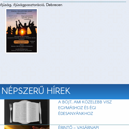
ifjúság, ifjúságpasztoráció, Debrecen
NÉPSZERŰ HÍREK
A BÖJT, AMI KÖZELEBB VISZ
EGYMÁSHOZ ÉS ÉGI
ÉDESANYÁNKHOZ
ÉRINTŐ – VASÁRNAPI