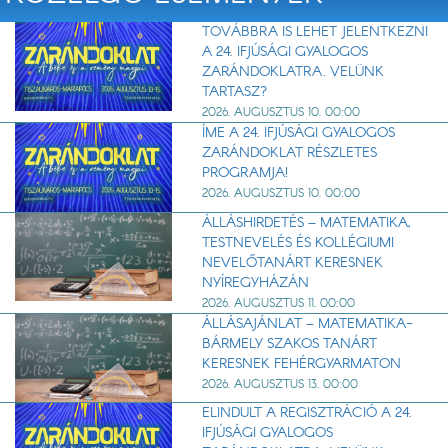
TOVÁBBRA IS LEHET JELENTKEZNI
A 24. IFJÚSÁGI GYALOGOS
ZARÁNDOKLATRA. VELÜNK
TARTASZ?
2026. AUGUSZTUS 10. 00:00
ÍME A 24. IFJÚSÁGI GYALOGOS
ZARÁNDOKLAT RÉSZLETES
PROGRAMJA!
2026. AUGUSZTUS 10. 00:00
ÁLLÁSHIRDETÉS – MATEMATIKA,
TESTNEVELÉS ÉS KOLLÉGIUMI
NEVELŐTANÁRT KERESNEK
NYÍREGYHÁZÁN
2026. AUGUSZTUS 11. 00:00
ÁLLÁSAJÁNLAT – MATEMATIKA-
BÁRMELY SZAKOS TANÁRT
KERESNEK FEHÉRGYARMATON
2026. AUGUSZTUS 13. 00:00
ELINDULT A REGISZTRÁCIÓ A 24.
IFJÚSÁGI GYALOGOS