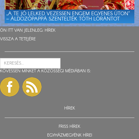
„A TE JÓ LELKED VEZESSEN ENGEM EGYENES ÚTON”
– ÁLDOZÓPAPPÁ SZENTELTÉK TÓTH LÓRÁNTOT
ÖN ITT VAN JELENLEG:
HÍREK
VISSZA A TETEJÉRE
KÖVESSEN MINKET A KÖZÖSSÉGI MÉDIÁBAN IS:
HÍREK
FRISS HÍREK
EGYHÁZMEGYÉNK HÍREI