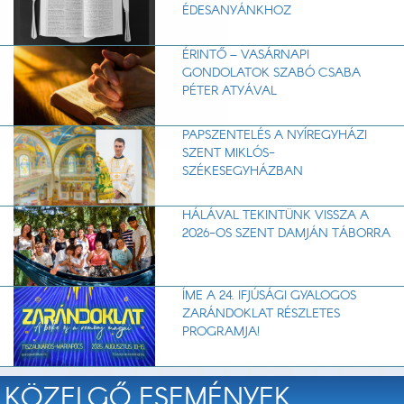
ÉDESANYÁNKHOZ
ÉRINTŐ – VASÁRNAPI
GONDOLATOK SZABÓ CSABA
PÉTER ATYÁVAL
PAPSZENTELÉS A NYÍREGYHÁZI
SZENT MIKLÓS-
SZÉKESEGYHÁZBAN
HÁLÁVAL TEKINTÜNK VISSZA A
2026-OS SZENT DAMJÁN TÁBORRA
ÍME A 24. IFJÚSÁGI GYALOGOS
ZARÁNDOKLAT RÉSZLETES
PROGRAMJA!
KÖZELGŐ ESEMÉNYEK