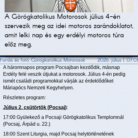
A Görögkatolikus Motorosok július 4-én
szervezik meg az idei motoros zarándoklatot,
amit lelki nap és egy erdélyi motoros túra
előz meg.
Forrás és fotó: Görögkatolikus Motorosok
2026. július 1. 07:01
A háromnapos program Pocsajban kezdődik, másnap
Erdély felé veszik útjukat a motorosok. Július 4-én pedig
ismét családi programokkal várják az érdeklődőket
Máriapócs Nemzeti Kegyhelyen.
Részletes program:
Július 2. csütörtök (Pocsaj)
:
17:00 Gyülekező a Pocsaji Görögkatolikus Templomnál
(Pocsaj, Árpád u. 22.)
18:00 Szent Liturgia, majd Pocsaj helytörténetének