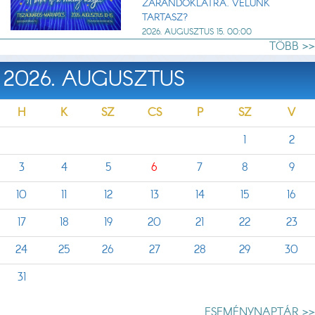
ZARÁNDOKLATRA. VELÜNK
TARTASZ?
2026. AUGUSZTUS 15. 00:00
TÖBB >>
2026. AUGUSZTUS
H
K
SZ
CS
P
SZ
V
1
2
3
4
5
6
7
8
9
10
11
12
13
14
15
16
17
18
19
20
21
22
23
24
25
26
27
28
29
30
31
ESEMÉNYNAPTÁR >>