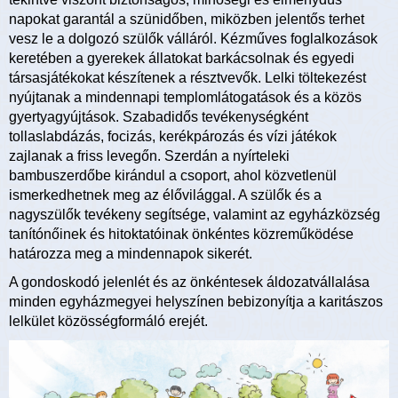
napokat garantál a szünidőben, miközben jelentős terhet
vesz le a dolgozó szülők válláról. Kézműves foglalkozások
keretében a gyerekek állatokat barkácsolnak és egyedi
társasjátékokat készítenek a résztvevők. Lelki töltekezést
nyújtanak a mindennapi templomlátogatások és a közös
gyertyagyújtások. Szabadidős tevékenységként
tollaslabdázás, focizás, kerékpározás és vízi játékok
zajlanak a friss levegőn. Szerdán a nyírteleki
bambuszerdőbe kirándul a csoport, ahol közvetlenül
ismerkedhetnek meg az élővilággal. A szülők és a
nagyszülők tevékeny segítsége, valamint az egyházközség
tanítónőinek és hitoktatóinak önkéntes közreműködése
határozza meg a mindennapok sikerét.
A gondoskodó jelenlét és az önkéntesek áldozatvállalása
minden egyházmegyei helyszínen bebizonyítja a karitászos
lelkület közösségformáló erejét.