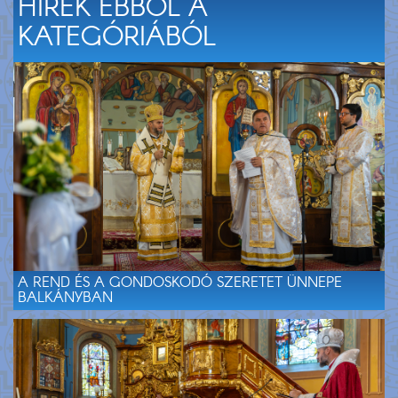
HÍREK EBBŐL A
KATEGÓRIÁBÓL
A REND ÉS A GONDOSKODÓ SZERETET ÜNNEPE
BALKÁNYBAN