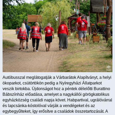
Autóbusszal meglátogatják a Várbarátok Alapítványt, a helyi
ökoparkot, csütörtökön pedig a Nyíregyházi Állatparkot
veszik birtokba. Újdonságot hoz a péntek délelőtti Burattino
Bábszínház előadása, amelyet a nagykállói görögkatolikus
egyházközség családi napja követ. Habpartival, ugrálóvárral
és lapcsánka-kóstolóval várják a vendégeket és az
egybegyűlteket, így erősítve a családok összetartozását. A