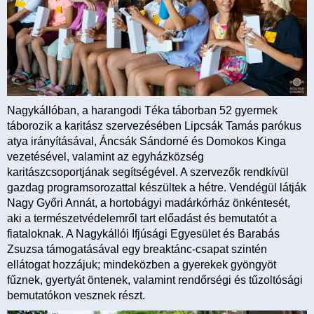
Nagykállóban, a harangodi Téka táborban 52 gyermek
táborozik a karitász szervezésében Lipcsák Tamás parókus
atya irányításával, Áncsák Sándorné és Domokos Kinga
vezetésével, valamint az egyházközség
karitászcsoportjának segítségével. A szervezők rendkívül
gazdag programsorozattal készültek a hétre. Vendégül látják
Nagy Győri Annát, a hortobágyi madárkórház önkéntesét,
aki a természetvédelemről tart előadást és bemutatót a
fiataloknak. A Nagykállói Ifjúsági Egyesület és Barabás
Zsuzsa támogatásával egy breaktánc-csapat szintén
ellátogat hozzájuk; mindeközben a gyerekek gyöngyöt
fűznek, gyertyát öntenek, valamint rendőrségi és tűzoltósági
bemutatókon vesznek részt.