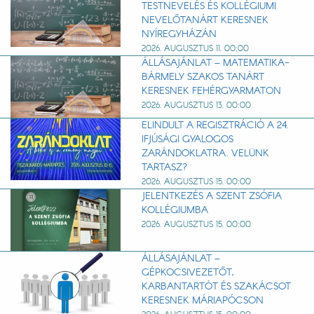
TESTNEVELÉS ÉS KOLLÉGIUMI
NEVELŐTANÁRT KERESNEK
NYÍREGYHÁZÁN
2026. AUGUSZTUS 11. 00:00
ÁLLÁSAJÁNLAT – MATEMATIKA-
BÁRMELY SZAKOS TANÁRT
KERESNEK FEHÉRGYARMATON
2026. AUGUSZTUS 13. 00:00
ELINDULT A REGISZTRÁCIÓ A 24.
IFJÚSÁGI GYALOGOS
ZARÁNDOKLATRA. VELÜNK
TARTASZ?
2026. AUGUSZTUS 15. 00:00
JELENTKEZÉS A SZENT ZSÓFIA
KOLLÉGIUMBA
2026. AUGUSZTUS 15. 00:00
ÁLLÁSAJÁNLAT –
GÉPKOCSIVEZETŐT,
KARBANTARTÓT ÉS SZAKÁCSOT
KERESNEK MÁRIAPÓCSON