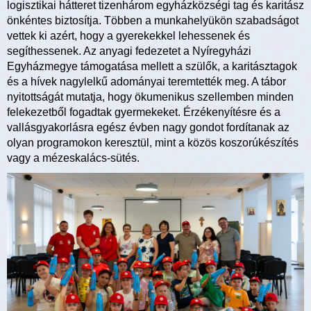
logisztikai hátteret tizenhárom egyházközségi tag és karitász
önkéntes biztosítja. Többen a munkahelyükön szabadságot
vettek ki azért, hogy a gyerekekkel lehessenek és
segíthessenek. Az anyagi fedezetet a Nyíregyházi
Egyházmegye támogatása mellett a szülők, a karitásztagok
és a hívek nagylelkű adományai teremtették meg. A tábor
nyitottságát mutatja, hogy ökumenikus szellemben minden
felekezetből fogadtak gyermekeket. Érzékenyítésre és a
vallásgyakorlásra egész évben nagy gondot fordítanak az
olyan programokon keresztül, mint a közös koszorúkészítés
vagy a mézeskalács-sütés.