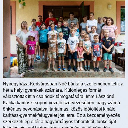
Nyíregyháza-Kertvárosban Noé bárkája szellemében telik a
hét a helyi gyerekek számára. Különleges formát
választottak itt a családok támogatására. Imre Lászlóné
Katika karitászcsoport-vezető szervezésében, nagyszámú
önkéntes bevonásával tartalmas, közös időtöltést kínáló
karitász-gyermekfelügyelet jött létre. Ez a kezdeményezés
szerkezetileg eltér a hagyományos táboroktól, funkcióját
tekintve viszont biztonságos, minőségi és élménydús