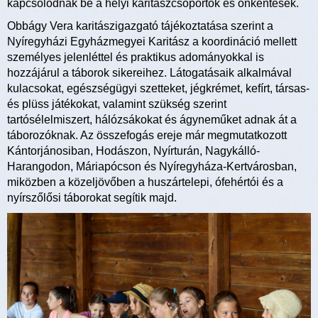
kapcsolódnak be a helyi karitászcsoportok és önkéntesek.
Obbágy Vera karitászigazgató tájékoztatása szerint a
Nyíregyházi Egyházmegyei Karitász a koordináció mellett
személyes jelenléttel és praktikus adományokkal is
hozzájárul a táborok sikereihez. Látogatásaik alkalmával
kulacsokat, egészségügyi szetteket, jégkrémet, kefírt, társas-
és plüss játékokat, valamint szükség szerint
tartósélelmiszert, hálózsákokat és ágyneműket adnak át a
táborozóknak. Az összefogás ereje már megmutatkozott
Kántorjánosiban, Hodászon, Nyírturán, Nagykálló-
Harangodon, Máriapócson és Nyíregyháza-Kertvárosban,
miközben a közeljövőben a huszártelepi, ófehértói és a
nyírszőlősi táborokat segítik majd.