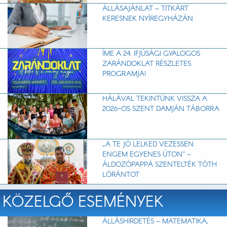
ÁLLÁSAJÁNLAT – TITKÁRT
KERESNEK NYÍREGYHÁZÁN
ÍME A 24. IFJÚSÁGI GYALOGOS
ZARÁNDOKLAT RÉSZLETES
PROGRAMJA!
HÁLÁVAL TEKINTÜNK VISSZA A
2026-OS SZENT DAMJÁN TÁBORRA
„A TE JÓ LELKED VEZESSEN
ENGEM EGYENES ÚTON” –
ÁLDOZÓPAPPÁ SZENTELTÉK TÓTH
LÓRÁNTOT
KÖZELGŐ ESEMÉNYEK
ÁLLÁSHIRDETÉS – MATEMATIKA,