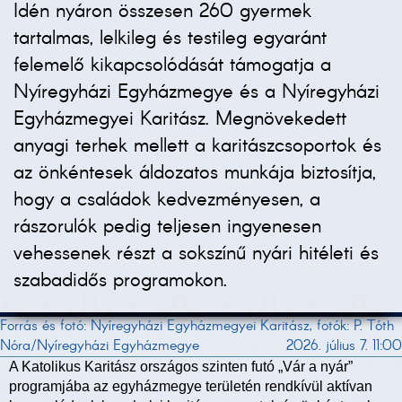
Idén nyáron összesen 260 gyermek
tartalmas, lelkileg és testileg egyaránt
felemelő kikapcsolódását támogatja a
Nyíregyházi Egyházmegye és a Nyíregyházi
Egyházmegyei Karitász. Megnövekedett
anyagi terhek mellett a karitászcsoportok és
az önkéntesek áldozatos munkája biztosítja,
hogy a családok kedvezményesen, a
rászorulók pedig teljesen ingyenesen
vehessenek részt a sokszínű nyári hitéleti és
szabadidős programokon.
Forrás és fotó: Nyíregyházi Egyházmegyei Karitász, fotók: P. Tóth
Nóra/Nyíregyházi Egyházmegye
2026. július 7. 11:00
A Katolikus Karitász országos szinten futó „Vár a nyár”
programjába az egyházmegye területén rendkívül aktívan